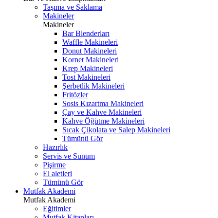
Taşıma ve Saklama
Makineler
Makineler
Bar Blenderları
Waffle Makineleri
Donut Makineleri
Kornet Makineleri
Krep Makineleri
Tost Makineleri
Şerbetlik Makineleri
Fritözler
Sosis Kızartma Makineleri
Çay ve Kahve Makineleri
Kahve Öğütme Makineleri
Sıcak Çikolata ve Salep Makineleri
Tümünü Gör
Hazırlık
Servis ve Sunum
Pişirme
El aletleri
Tümünü Gör
Mutfak Akademi
Mutfak Akademi
Eğitimler
Mutfak Kitapları