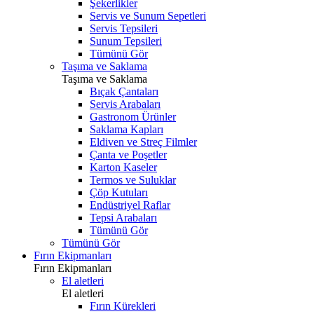
Şekerlikler
Servis ve Sunum Sepetleri
Servis Tepsileri
Sunum Tepsileri
Tümünü Gör
Taşıma ve Saklama
Taşıma ve Saklama
Bıçak Çantaları
Servis Arabaları
Gastronom Ürünler
Saklama Kapları
Eldiven ve Streç Filmler
Çanta ve Poşetler
Karton Kaseler
Termos ve Suluklar
Çöp Kutuları
Endüstriyel Raflar
Tepsi Arabaları
Tümünü Gör
Tümünü Gör
Fırın Ekipmanları
Fırın Ekipmanları
El aletleri
El aletleri
Fırın Kürekleri