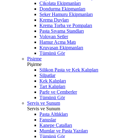
Çikolata Ekipmanları
Dondurma Ekipmanları
Şeker Hamuru Ekipmanları
Krema Duyları
Krema Torba ve Pompaları
Pasta Sıvama Standları
Volovan Setler
Hamur Açma Matı
Kruvasan Ekipmanları
Tümünü Gör
Pişirme
Pişirme
Silikon Pasta ve Kek Kalıpları
Silpatlar
Kek Kalıpları
Tart Kalıpları
Parfe ve Çemberler
Tümünü Gör
Servis ve Sunum
Servis ve Sunum
Pasta Altlıkları
Fanuslar
Kanepe Çatalları
Mumlar ve Pasta Yazıları
Tümünü Gör