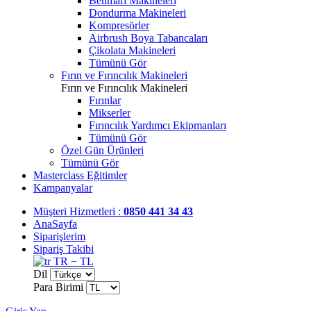
Benmari Makineleri
Dondurma Makineleri
Kompresörler
Airbrush Boya Tabancaları
Çikolata Makineleri
Tümünü Gör
Fırın ve Fırıncılık Makineleri
Fırın ve Fırıncılık Makineleri
Fırınlar
Mikserler
Fırıncılık Yardımcı Ekipmanları
Tümünü Gör
Özel Gün Ürünleri
Tümünü Gör
Masterclass Eğitimler
Kampanyalar
Müşteri Hizmetleri :
0850 441 34 43
AnaSayfa
Siparişlerim
Sipariş Takibi
TR − TL
Dil
Para Birimi