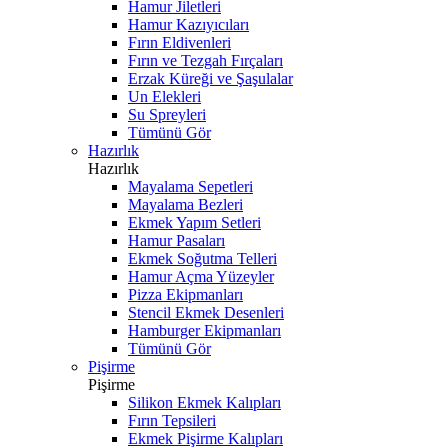
Hamur Jiletleri
Hamur Kazıyıcıları
Fırın Eldivenleri
Fırın ve Tezgah Fırçaları
Erzak Küreği ve Şaşulalar
Un Elekleri
Su Spreyleri
Tümünü Gör
Hazırlık
Hazırlık
Mayalama Sepetleri
Mayalama Bezleri
Ekmek Yapım Setleri
Hamur Pasaları
Ekmek Soğutma Telleri
Hamur Açma Yüzeyler
Pizza Ekipmanları
Stencil Ekmek Desenleri
Hamburger Ekipmanları
Tümünü Gör
Pişirme
Pişirme
Silikon Ekmek Kalıpları
Fırın Tepsileri
Ekmek Pişirme Kalıpları