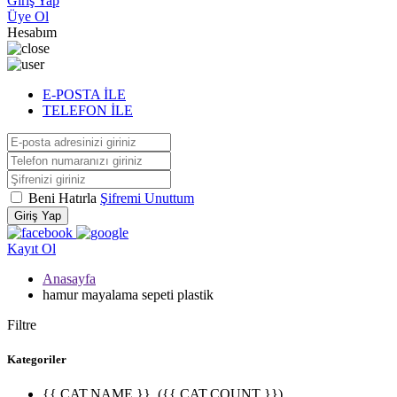
Giriş Yap
Üye Ol
Hesabım
E-POSTA İLE
TELEFON İLE
Beni Hatırla
Şifremi Unuttum
Giriş Yap
Kayıt Ol
Anasayfa
hamur mayalama sepeti plastik
Filtre
Kategoriler
{{ CAT.NAME }}
({{ CAT.COUNT }})