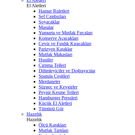
El Aletleri
El Aletleri
Hamur Ruletleri
Şef Cımbızları
Soyacaklar
Maşalar
Yumurta ve Mutfak Fırçaları
Konserve Açacakları
Ceviz ve Fındık Kıracakları
Parizyen Kaşıklar
Mutfak Makasları
Huniler
Çırpma Telleri
Dilimleyiciler ve Doğrayıcılar
Spatula Çeşitleri
Merdaneler
Süzgeç ve Kevgirler
Peynir Kesme Telleri
Hamburger Pressleri
Küçük El Aletleri
Tümünü Gör
Hazırlık
Hazırlık
Ölçü Kaşıkları
Mutfak Tartıları