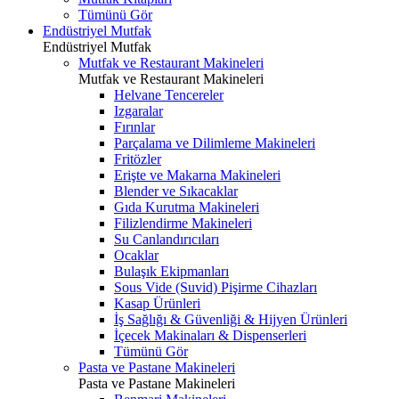
Tümünü Gör
Endüstriyel Mutfak
Endüstriyel Mutfak
Mutfak ve Restaurant Makineleri
Mutfak ve Restaurant Makineleri
Helvane Tencereler
Izgaralar
Fırınlar
Parçalama ve Dilimleme Makineleri
Fritözler
Erişte ve Makarna Makineleri
Blender ve Sıkacaklar
Gıda Kurutma Makineleri
Filizlendirme Makineleri
Su Canlandırıcıları
Ocaklar
Bulaşık Ekipmanları
Sous Vide (Suvid) Pişirme Cihazları
Kasap Ürünleri
İş Sağlığı & Güvenliği & Hijyen Ürünleri
İçecek Makinaları & Dispenserleri
Tümünü Gör
Pasta ve Pastane Makineleri
Pasta ve Pastane Makineleri