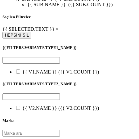
{{ SUB.NAME }}
({{ SUB.COUNT }})
Seçilen Filtreler
{{ SELECTED.TEXT }} ×
HEPSİNİ SİL
{{ FILTERS.VARIANTS.TYPE1_NAME }}
{{ V1.NAME }}
({{ V1.COUNT }})
{{ FILTERS.VARIANTS.TYPE2_NAME }}
{{ V2.NAME }}
({{ V2.COUNT }})
Marka