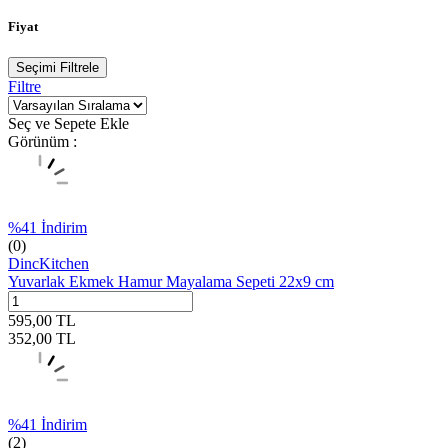
Fiyat
Seçimi Filtrele
Filtre
Seç ve Sepete Ekle
Görünüm :
%
41
İndirim
(0)
DincKitchen
Yuvarlak Ekmek Hamur Mayalama Sepeti 22x9 cm
595,00
TL
352,00
TL
%
41
İndirim
(2)