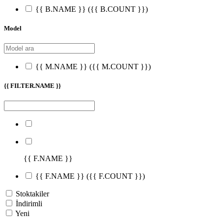
{{ B.NAME }}
({{ B.COUNT }})
Model
{{ M.NAME }}
({{ M.COUNT }})
{{ FILTER.NAME }}
{{ F.NAME }}
{{ F.NAME }}
({{ F.COUNT }})
Stoktakiler
İndirimli
Yeni