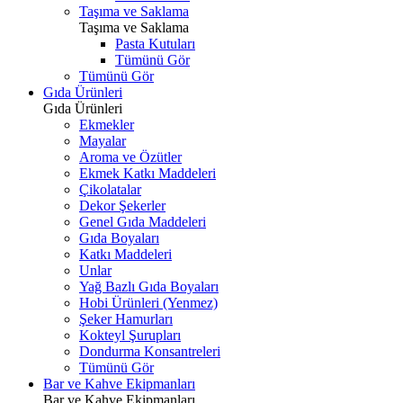
Taşıma ve Saklama
Taşıma ve Saklama
Pasta Kutuları
Tümünü Gör
Tümünü Gör
Gıda Ürünleri
Gıda Ürünleri
Ekmekler
Mayalar
Aroma ve Özütler
Ekmek Katkı Maddeleri
Çikolatalar
Dekor Şekerler
Genel Gıda Maddeleri
Gıda Boyaları
Katkı Maddeleri
Unlar
Yağ Bazlı Gıda Boyaları
Hobi Ürünleri (Yenmez)
Şeker Hamurları
Kokteyl Şurupları
Dondurma Konsantreleri
Tümünü Gör
Bar ve Kahve Ekipmanları
Bar ve Kahve Ekipmanları