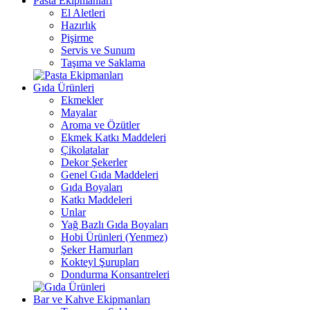
Pasta Ekipmanları
El Aletleri
Hazırlık
Pişirme
Servis ve Sunum
Taşıma ve Saklama
Gıda Ürünleri
Ekmekler
Mayalar
Aroma ve Özütler
Ekmek Katkı Maddeleri
Çikolatalar
Dekor Şekerler
Genel Gıda Maddeleri
Gıda Boyaları
Katkı Maddeleri
Unlar
Yağ Bazlı Gıda Boyaları
Hobi Ürünleri (Yenmez)
Şeker Hamurları
Kokteyl Şurupları
Dondurma Konsantreleri
Bar ve Kahve Ekipmanları