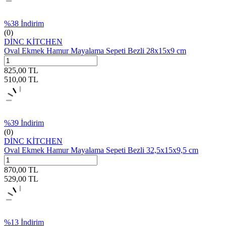
%
38
İndirim
(0)
DİNC KİTCHEN
Oval Ekmek Hamur Mayalama Sepeti Bezli 28x15x9 cm
825,00
TL
510,00
TL
%
39
İndirim
(0)
DİNC KİTCHEN
Oval Ekmek Hamur Mayalama Sepeti Bezli 32,5x15x9,5 cm
870,00
TL
529,00
TL
%
13
İndirim