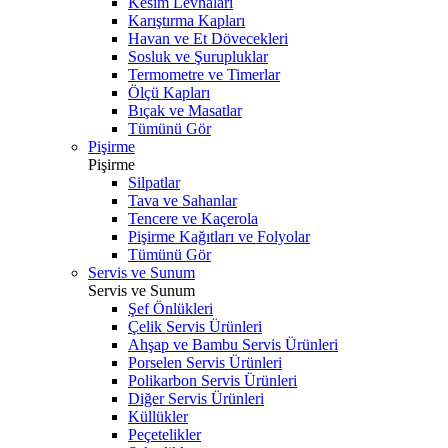
Kesim Levhaları
Karıştırma Kapları
Havan ve Et Dövecekleri
Sosluk ve Şurupluklar
Termometre ve Timerlar
Ölçü Kapları
Bıçak ve Masatlar
Tümünü Gör
Pişirme
Pişirme
Silpatlar
Tava ve Sahanlar
Tencere ve Kaçerola
Pişirme Kağıtları ve Folyolar
Tümünü Gör
Servis ve Sunum
Servis ve Sunum
Şef Önlükleri
Çelik Servis Ürünleri
Ahşap ve Bambu Servis Ürünleri
Porselen Servis Ürünleri
Polikarbon Servis Ürünleri
Diğer Servis Ürünleri
Küllükler
Peçetelikler