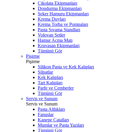
Çikolata Ekipmanları
Dondurma Ekipmanları
Şeker Hamuru Ekipmanları
Krema Duyları
Krema Torba ve Pompaları
Pasta Sıvama Standları
Volovan Setler
Hamur Açma Matı
Kruvasan Ekipmanları
Tümünü Gör
Pişirme
Pişirme
Silikon Pasta ve Kek Kalıpları
Silpatlar
Kek Kalıpları
Tart Kalıpları
Parfe ve Çemberler
Tümünü Gör
Servis ve Sunum
Servis ve Sunum
Pasta Altlıkları
Fanuslar
Kanepe Çatalları
Mumlar ve Pasta Yazıları
Tümünü Gör