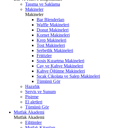
Taşıma ve Saklama
Makineler
Makineler
Bar Blenderları
Waffle Makineleri
Donut Makineleri
Kornet Makineleri
Krep Makineleri
Tost Makineleri
Şerbetlik Makineleri
Fritözler
Sosis Kızartma Makineleri
Çay ve Kahve Makineleri
Kahve Öğütme Makineleri
Sıcak Çikolata ve Salep Makineleri
Tümünü Gör
Hazırlık
Servis ve Sunum
Pişirme
El aletleri
Tümünü Gör
Mutfak Akademi
Mutfak Akademi
Eğitimler
Mutfak Kitapları