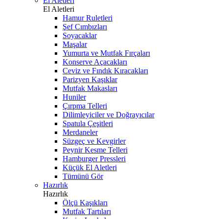
El Aletleri
El Aletleri
Hamur Ruletleri
Şef Cımbızları
Soyacaklar
Maşalar
Yumurta ve Mutfak Fırçaları
Konserve Açacakları
Ceviz ve Fındık Kıracakları
Parizyen Kaşıklar
Mutfak Makasları
Huniler
Çırpma Telleri
Dilimleyiciler ve Doğrayıcılar
Spatula Çeşitleri
Merdaneler
Süzgeç ve Kevgirler
Peynir Kesme Telleri
Hamburger Pressleri
Küçük El Aletleri
Tümünü Gör
Hazırlık
Hazırlık
Ölçü Kaşıkları
Mutfak Tartıları