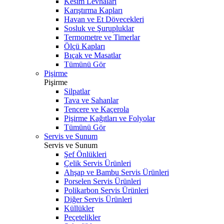
Kesim Levhaları
Karıştırma Kapları
Havan ve Et Dövecekleri
Sosluk ve Şurupluklar
Termometre ve Timerlar
Ölçü Kapları
Bıçak ve Masatlar
Tümünü Gör
Pişirme
Pişirme
Silpatlar
Tava ve Sahanlar
Tencere ve Kaçerola
Pişirme Kağıtları ve Folyolar
Tümünü Gör
Servis ve Sunum
Servis ve Sunum
Şef Önlükleri
Çelik Servis Ürünleri
Ahşap ve Bambu Servis Ürünleri
Porselen Servis Ürünleri
Polikarbon Servis Ürünleri
Diğer Servis Ürünleri
Küllükler
Peçetelikler