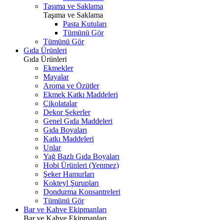
Taşıma ve Saklama
Taşıma ve Saklama
Pasta Kutuları
Tümünü Gör
Tümünü Gör
Gıda Ürünleri
Gıda Ürünleri
Ekmekler
Mayalar
Aroma ve Özütler
Ekmek Katkı Maddeleri
Çikolatalar
Dekor Şekerler
Genel Gıda Maddeleri
Gıda Boyaları
Katkı Maddeleri
Unlar
Yağ Bazlı Gıda Boyaları
Hobi Ürünleri (Yenmez)
Şeker Hamurları
Kokteyl Şurupları
Dondurma Konsantreleri
Tümünü Gör
Bar ve Kahve Ekipmanları
Bar ve Kahve Ekipmanları