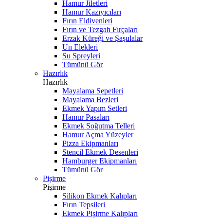
Hamur Jiletleri
Hamur Kazıyıcıları
Fırın Eldivenleri
Fırın ve Tezgah Fırçaları
Erzak Küreği ve Şaşulalar
Un Elekleri
Su Spreyleri
Tümünü Gör
Hazırlık
Hazırlık
Mayalama Sepetleri
Mayalama Bezleri
Ekmek Yapım Setleri
Hamur Pasaları
Ekmek Soğutma Telleri
Hamur Açma Yüzeyler
Pizza Ekipmanları
Stencil Ekmek Desenleri
Hamburger Ekipmanları
Tümünü Gör
Pişirme
Pişirme
Silikon Ekmek Kalıpları
Fırın Tepsileri
Ekmek Pişirme Kalıpları