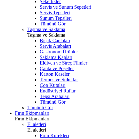
Şekerlikler
Servis ve Sunum Sepetleri
Servis Tepsileri
Sunum Tepsileri
Tümünü Gör
Taşıma ve Saklama
Taşıma ve Saklama
Bıçak Çantaları
Servis Arabaları
Gastronom Ürünler
Saklama Kapları
Eldiven ve Streç Filmler
Çanta ve Poşetler
Karton Kaseler
Termos ve Suluklar
Çöp Kutuları
Endüstriyel Raflar
Tepsi Arabaları
Tümünü Gör
Tümünü Gör
Fırın Ekipmanları
Fırın Ekipmanları
El aletleri
El aletleri
Fırın Kürekleri