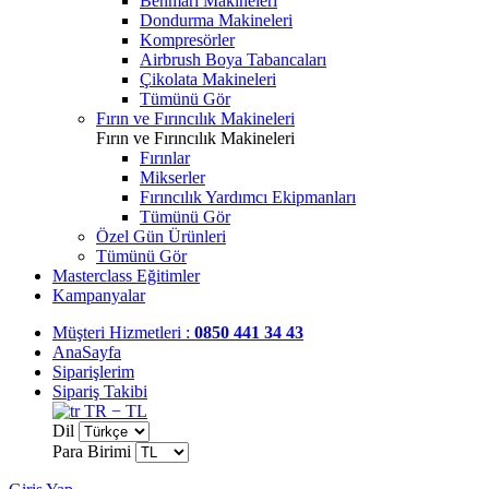
Benmari Makineleri
Dondurma Makineleri
Kompresörler
Airbrush Boya Tabancaları
Çikolata Makineleri
Tümünü Gör
Fırın ve Fırıncılık Makineleri
Fırın ve Fırıncılık Makineleri
Fırınlar
Mikserler
Fırıncılık Yardımcı Ekipmanları
Tümünü Gör
Özel Gün Ürünleri
Tümünü Gör
Masterclass Eğitimler
Kampanyalar
Müşteri Hizmetleri :
0850 441 34 43
AnaSayfa
Siparişlerim
Sipariş Takibi
TR − TL
Dil
Para Birimi