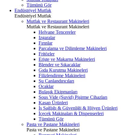
Tümünü Gör
Endüstriyel Mutfak
Endüstriyel Mutfak
Mutfak ve Restaurant Makineleri
Mutfak ve Restaurant Makineleri
Helvane Tencereler
Izgaralar
Fırınlar
Parçalama ve Dilimleme Makineleri
Fritözler
Erişte ve Makarna Makineleri
Blender ve Sıkacaklar
Gıda Kurutma Makineleri
Filizlendirme Makineleri
Su Canlandırıcıları
Ocaklar
Bulaşık Ekipmanları
Sous Vide (Suvid) Pişirme Cihazları
Kasap Ürünleri
İş Sağlığı & Güvenliği & Hijyen Ürünleri
İçecek Makinaları & Dispenserleri
Tümünü Gör
Pasta ve Pastane Makineleri
Pasta ve Pastane Makineleri