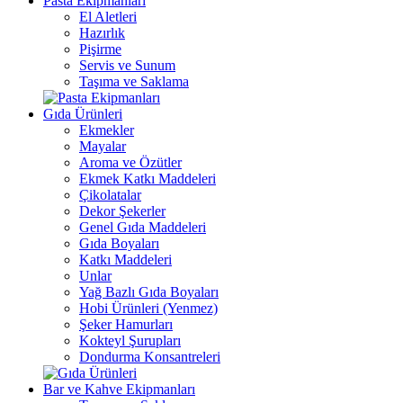
Pasta Ekipmanları
El Aletleri
Hazırlık
Pişirme
Servis ve Sunum
Taşıma ve Saklama
Gıda Ürünleri
Ekmekler
Mayalar
Aroma ve Özütler
Ekmek Katkı Maddeleri
Çikolatalar
Dekor Şekerler
Genel Gıda Maddeleri
Gıda Boyaları
Katkı Maddeleri
Unlar
Yağ Bazlı Gıda Boyaları
Hobi Ürünleri (Yenmez)
Şeker Hamurları
Kokteyl Şurupları
Dondurma Konsantreleri
Bar ve Kahve Ekipmanları