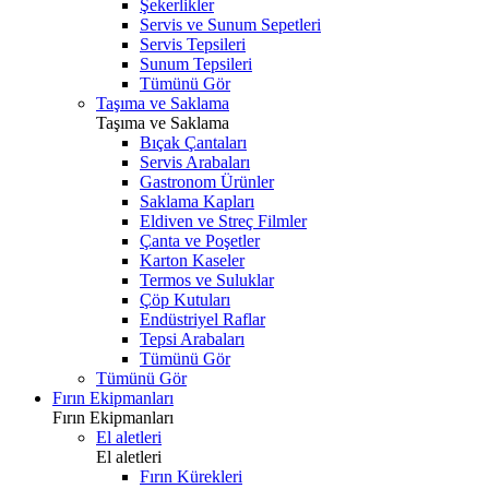
Şekerlikler
Servis ve Sunum Sepetleri
Servis Tepsileri
Sunum Tepsileri
Tümünü Gör
Taşıma ve Saklama
Taşıma ve Saklama
Bıçak Çantaları
Servis Arabaları
Gastronom Ürünler
Saklama Kapları
Eldiven ve Streç Filmler
Çanta ve Poşetler
Karton Kaseler
Termos ve Suluklar
Çöp Kutuları
Endüstriyel Raflar
Tepsi Arabaları
Tümünü Gör
Tümünü Gör
Fırın Ekipmanları
Fırın Ekipmanları
El aletleri
El aletleri
Fırın Kürekleri