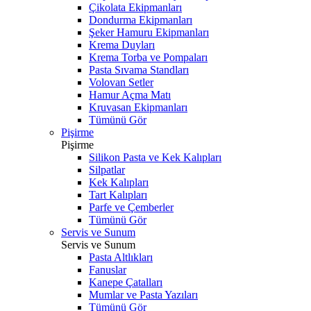
Çikolata Ekipmanları
Dondurma Ekipmanları
Şeker Hamuru Ekipmanları
Krema Duyları
Krema Torba ve Pompaları
Pasta Sıvama Standları
Volovan Setler
Hamur Açma Matı
Kruvasan Ekipmanları
Tümünü Gör
Pişirme
Pişirme
Silikon Pasta ve Kek Kalıpları
Silpatlar
Kek Kalıpları
Tart Kalıpları
Parfe ve Çemberler
Tümünü Gör
Servis ve Sunum
Servis ve Sunum
Pasta Altlıkları
Fanuslar
Kanepe Çatalları
Mumlar ve Pasta Yazıları
Tümünü Gör