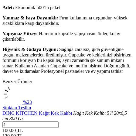
Adet:
Ekonomik 500’lü paket
Yanmaz & Isıya Dayanıklı:
Fırın kullanımına uygundur, yüksek
sıcaklıklara karşı dayanıklıdır.
Yapışmaz Yüzey:
Hamurun kapsüle yapışmasını önler, kolay
çıkarılabilir.
Hijyenik & Gıdaya Uygun:
Sağlığa zararsız, gıda güvenliğine
uygun malzemelerden üretilmiştir. Cupcake ve keklerinizi pişirirken
formunu koruyan bu kapsüller, aynı zamanda şık sunum imkanı
sunar. Kullanım Alanları Cupcake ve muffin pişirme Doğum günü,
davet ve kutlamalar Profesyonel pastaneler ve ev yapımı tatlılar
Benzer Ürünler
%23
Stoktan Teslim
DİNC KİTCHEN
Kağıt Kek Kalıbı
Kağıt Kek Kalıbı 5'li 20x6,5
cm 300 Gr.
100,00 TL
130,00
TL