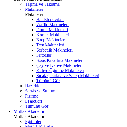
Taşıma ve Saklama
Makineler
Makineler
Bar Blenderları
Waffle Makineleri
Donut Makineleri
Kornet Makineleri
Krep Makineleri
Tost Makineleri
Şerbetlik Makineleri
Fritözler
Sosis Kızartma Makineleri
Çay ve Kahve Makineleri
Kahve Öğütme Makineleri
Sıcak Çikolata ve Salep Makineleri
Tümünü Gör
Hazırlık
Servis ve Sunum
Pişirme
El aletleri
Tümünü Gör
Mutfak Akademi
Mutfak Akademi
Eğitimler
Mutfak Kitapları