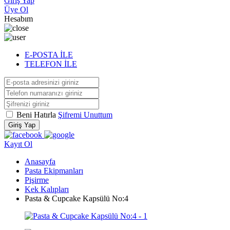
Giriş Yap
Üye Ol
Hesabım
E-POSTA İLE
TELEFON İLE
Beni Hatırla
Şifremi Unuttum
Giriş Yap
Kayıt Ol
Anasayfa
Pasta Ekipmanları
Pişirme
Kek Kalıpları
Pasta & Cupcake Kapsülü No:4