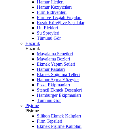
Hamur Jiletleri
Hamur Kazıyıcıları
Fırın Eldivenleri
Fırın ve Tezgah Fırçaları
Erzak Küreği ve Şaşulalar
Un Elekleri
Su Spreyleri
Tümünü Gör
Hazırlık
Hazırlık
Mayalama Sepetleri
Mayalama Bezleri
Ekmek Yapım Setleri
Hamur Pasaları
Ekmek Soğutma Telleri
Hamur Açma Yüzeyler
Pizza Ekipmanları
Stencil Ekmek Desenleri
Hamburger Ekipmanları
Tümünü Gör
Pişirme
Pişirme
Silikon Ekmek Kalıpları
Fırın Tepsileri
Ekmek Pişirme Kalıpları