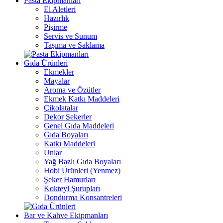
Pasta Ekipmanları
El Aletleri
Hazırlık
Pişirme
Servis ve Sunum
Taşıma ve Saklama
Gıda Ürünleri
Ekmekler
Mayalar
Aroma ve Özütler
Ekmek Katkı Maddeleri
Çikolatalar
Dekor Şekerler
Genel Gıda Maddeleri
Gıda Boyaları
Katkı Maddeleri
Unlar
Yağ Bazlı Gıda Boyaları
Hobi Ürünleri (Yenmez)
Şeker Hamurları
Kokteyl Şurupları
Dondurma Konsantreleri
Bar ve Kahve Ekipmanları