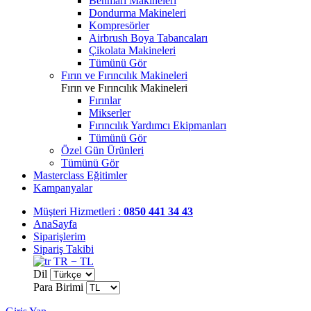
Benmari Makineleri
Dondurma Makineleri
Kompresörler
Airbrush Boya Tabancaları
Çikolata Makineleri
Tümünü Gör
Fırın ve Fırıncılık Makineleri
Fırın ve Fırıncılık Makineleri
Fırınlar
Mikserler
Fırıncılık Yardımcı Ekipmanları
Tümünü Gör
Özel Gün Ürünleri
Tümünü Gör
Masterclass Eğitimler
Kampanyalar
Müşteri Hizmetleri :
0850 441 34 43
AnaSayfa
Siparişlerim
Sipariş Takibi
TR − TL
Dil
Para Birimi