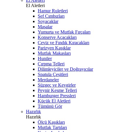
El Aletleri
El Aletleri
Hamur Ruletleri
Şef Cımbızları
Soyacaklar
Maşalar
Yumurta ve Mutfak Fırçaları
Konserve Açacakları
Ceviz ve Fındık Kıracakları
Parizyen Kaşıklar
Mutfak Makasları
Huniler
Çırpma Telleri
Dilimleyiciler ve Doğrayıcılar
Spatula Çeşitleri
Merdaneler
Süzgeç ve Kevgirler
Peynir Kesme Telleri
Hamburger Pressleri
Küçük El Aletleri
Tümünü Gör
Hazırlık
Hazırlık
Ölçü Kaşıkları
Mutfak Tartıları