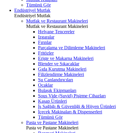
Tümünü Gör
Endüstriyel Mutfak
Endüstriyel Mutfak
Mutfak ve Restaurant Makineleri
Mutfak ve Restaurant Makineleri
Helvane Tencereler
Izgaralar
Fırınlar
Parçalama ve Dilimleme Makineleri
Fritözler
Erişte ve Makarna Makineleri
Blender ve Sıkacaklar
Gıda Kurutma Makineleri
Filizlendirme Makineleri
Su Canlandırıcıları
Ocaklar
Bulaşık Ekipmanları
Sous Vide (Suvid) Pişirme Cihazları
Kasap Ürünleri
İş Sağlığı & Güvenliği & Hijyen Ürünleri
İçecek Makinaları & Dispenserleri
Tümünü Gör
Pasta ve Pastane Makineleri
Pasta ve Pastane Makineleri