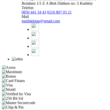
Rezidans 1/1 E A Blok Dükkan no: 5 Kadıköy
Telefon
0850 441 34 43
0216 807 03 21
Mail
mutfakkitap@gmail.com