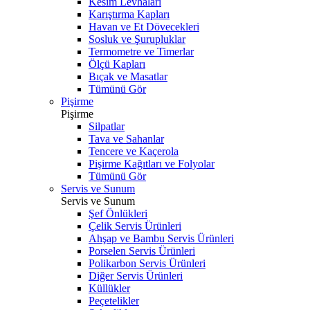
Kesim Levhaları
Karıştırma Kapları
Havan ve Et Dövecekleri
Sosluk ve Şurupluklar
Termometre ve Timerlar
Ölçü Kapları
Bıçak ve Masatlar
Tümünü Gör
Pişirme
Pişirme
Silpatlar
Tava ve Sahanlar
Tencere ve Kaçerola
Pişirme Kağıtları ve Folyolar
Tümünü Gör
Servis ve Sunum
Servis ve Sunum
Şef Önlükleri
Çelik Servis Ürünleri
Ahşap ve Bambu Servis Ürünleri
Porselen Servis Ürünleri
Polikarbon Servis Ürünleri
Diğer Servis Ürünleri
Küllükler
Peçetelikler