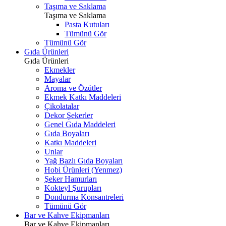
Taşıma ve Saklama
Taşıma ve Saklama
Pasta Kutuları
Tümünü Gör
Tümünü Gör
Gıda Ürünleri
Gıda Ürünleri
Ekmekler
Mayalar
Aroma ve Özütler
Ekmek Katkı Maddeleri
Çikolatalar
Dekor Şekerler
Genel Gıda Maddeleri
Gıda Boyaları
Katkı Maddeleri
Unlar
Yağ Bazlı Gıda Boyaları
Hobi Ürünleri (Yenmez)
Şeker Hamurları
Kokteyl Şurupları
Dondurma Konsantreleri
Tümünü Gör
Bar ve Kahve Ekipmanları
Bar ve Kahve Ekipmanları