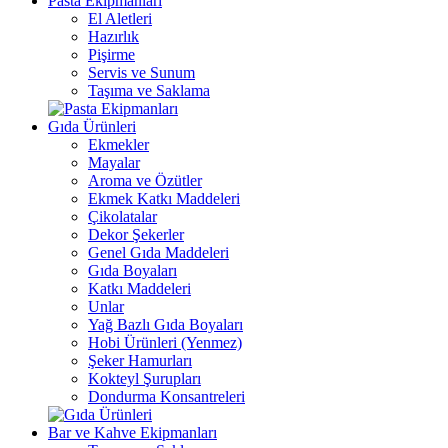
Pasta Ekipmanları
El Aletleri
Hazırlık
Pişirme
Servis ve Sunum
Taşıma ve Saklama
Gıda Ürünleri
Ekmekler
Mayalar
Aroma ve Özütler
Ekmek Katkı Maddeleri
Çikolatalar
Dekor Şekerler
Genel Gıda Maddeleri
Gıda Boyaları
Katkı Maddeleri
Unlar
Yağ Bazlı Gıda Boyaları
Hobi Ürünleri (Yenmez)
Şeker Hamurları
Kokteyl Şurupları
Dondurma Konsantreleri
Bar ve Kahve Ekipmanları