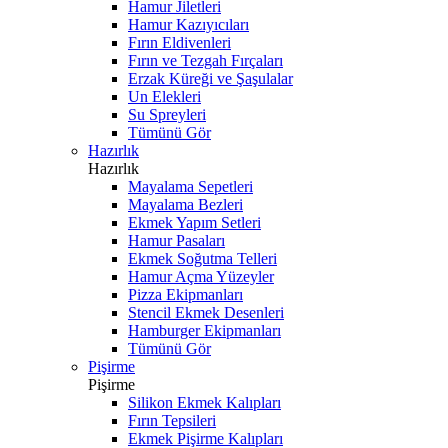
Hamur Jiletleri
Hamur Kazıyıcıları
Fırın Eldivenleri
Fırın ve Tezgah Fırçaları
Erzak Küreği ve Şaşulalar
Un Elekleri
Su Spreyleri
Tümünü Gör
Hazırlık
Hazırlık
Mayalama Sepetleri
Mayalama Bezleri
Ekmek Yapım Setleri
Hamur Pasaları
Ekmek Soğutma Telleri
Hamur Açma Yüzeyler
Pizza Ekipmanları
Stencil Ekmek Desenleri
Hamburger Ekipmanları
Tümünü Gör
Pişirme
Pişirme
Silikon Ekmek Kalıpları
Fırın Tepsileri
Ekmek Pişirme Kalıpları