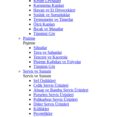
Kesim Levhaları
Karıştırma Kapları
Havan ve Et Dövecekleri
Sosluk ve Şurupluklar
Termometre ve Timerlar
Ölçü Kapları
Bıçak ve Masatlar
Tümünü Gör
Pişirme
Pişirme
Silpatlar
Tava ve Sahanlar
Tencere ve Kaçerola
Pişirme Kağıtları ve Folyolar
Tümünü Gör
Servis ve Sunum
Servis ve Sunum
Şef Önlükleri
Çelik Servis Ürünleri
Ahşap ve Bambu Servis Ürünleri
Porselen Servis Ürünleri
Polikarbon Servis Ürünleri
Diğer Servis Ürünleri
Küllükler
Peçetelikler