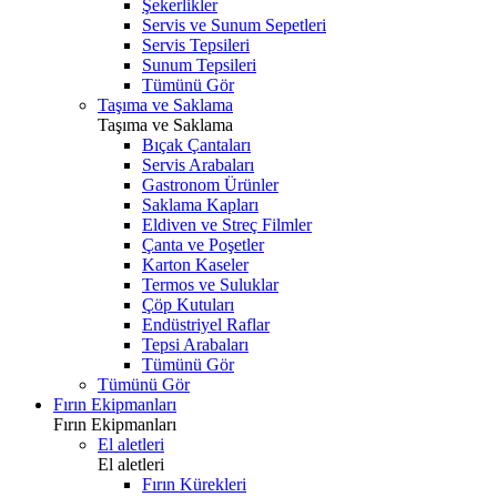
Şekerlikler
Servis ve Sunum Sepetleri
Servis Tepsileri
Sunum Tepsileri
Tümünü Gör
Taşıma ve Saklama
Taşıma ve Saklama
Bıçak Çantaları
Servis Arabaları
Gastronom Ürünler
Saklama Kapları
Eldiven ve Streç Filmler
Çanta ve Poşetler
Karton Kaseler
Termos ve Suluklar
Çöp Kutuları
Endüstriyel Raflar
Tepsi Arabaları
Tümünü Gör
Tümünü Gör
Fırın Ekipmanları
Fırın Ekipmanları
El aletleri
El aletleri
Fırın Kürekleri