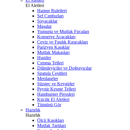
El Aletleri
El Aletleri
Hamur Ruletleri
Şef Cımbızları
Soyacaklar
Maşalar
Yumurta ve Mutfak Fırçaları
Konserve Açacakları
Ceviz ve Fındık Kıracakları
Parizyen Kaşıklar
Mutfak Makasları
Huniler
Çırpma Telleri
Dilimleyiciler ve Doğrayıcılar
Spatula Çeşitleri
Merdaneler
Süzgeç ve Kevgirler
Peynir Kesme Telleri
Hamburger Pressleri
Küçük El Aletleri
Tümünü Gör
Hazırlık
Hazırlık
Ölçü Kaşıkları
Mutfak Tartıları