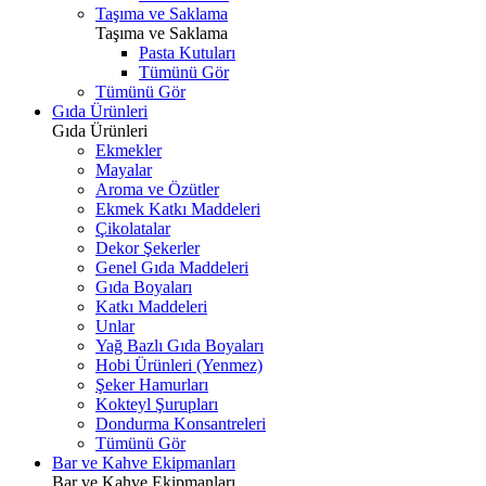
Taşıma ve Saklama
Taşıma ve Saklama
Pasta Kutuları
Tümünü Gör
Tümünü Gör
Gıda Ürünleri
Gıda Ürünleri
Ekmekler
Mayalar
Aroma ve Özütler
Ekmek Katkı Maddeleri
Çikolatalar
Dekor Şekerler
Genel Gıda Maddeleri
Gıda Boyaları
Katkı Maddeleri
Unlar
Yağ Bazlı Gıda Boyaları
Hobi Ürünleri (Yenmez)
Şeker Hamurları
Kokteyl Şurupları
Dondurma Konsantreleri
Tümünü Gör
Bar ve Kahve Ekipmanları
Bar ve Kahve Ekipmanları