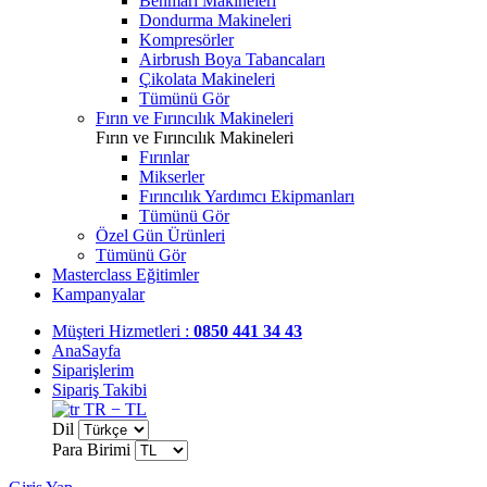
Benmari Makineleri
Dondurma Makineleri
Kompresörler
Airbrush Boya Tabancaları
Çikolata Makineleri
Tümünü Gör
Fırın ve Fırıncılık Makineleri
Fırın ve Fırıncılık Makineleri
Fırınlar
Mikserler
Fırıncılık Yardımcı Ekipmanları
Tümünü Gör
Özel Gün Ürünleri
Tümünü Gör
Masterclass Eğitimler
Kampanyalar
Müşteri Hizmetleri :
0850 441 34 43
AnaSayfa
Siparişlerim
Sipariş Takibi
TR − TL
Dil
Para Birimi