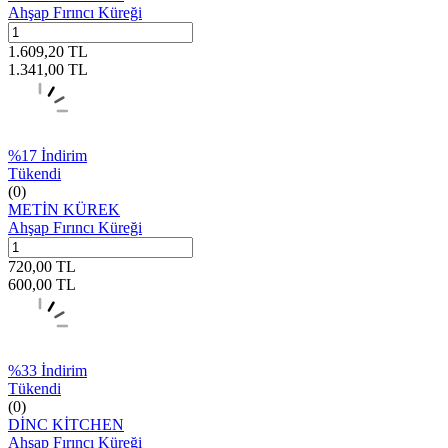
Ahşap Fırıncı Küreği
1.609,20
TL
1.341,00
TL
%
17
İndirim
Tükendi
(0)
METİN KÜREK
Ahşap Fırıncı Küreği
720,00
TL
600,00
TL
%
33
İndirim
Tükendi
(0)
DİNC KİTCHEN
Ahşap Fırıncı Küreği