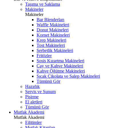
Taşıma ve Saklama
Makineler
Makineler
Bar Blenderları
Waffle Makineleri
Donut Makineleri
Kornet Makineleri
Krep Makineleri
Tost Makineleri
Şerbetlik Makineleri
Fritözler
Sosis Kızartma Makineleri
Çay ve Kahve Makineleri
Kahve Öğütme Makineleri
Sıcak Çikolata ve Salep Makineleri
Tümünü Gör
Hazırlık
Servis ve Sunum
Pişirme
El aletleri
Tümünü Gör
Mutfak Akademi
Mutfak Akademi
Eğitimler
Mutfak Kitapları