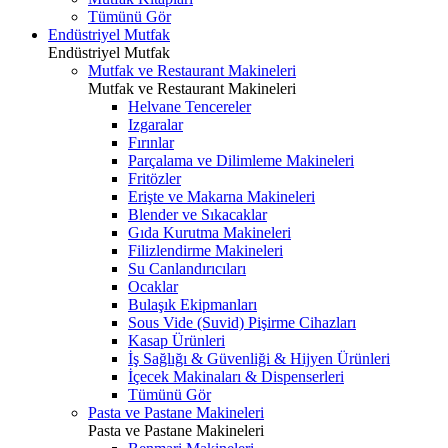
Tümünü Gör
Endüstriyel Mutfak
Endüstriyel Mutfak
Mutfak ve Restaurant Makineleri
Mutfak ve Restaurant Makineleri
Helvane Tencereler
Izgaralar
Fırınlar
Parçalama ve Dilimleme Makineleri
Fritözler
Erişte ve Makarna Makineleri
Blender ve Sıkacaklar
Gıda Kurutma Makineleri
Filizlendirme Makineleri
Su Canlandırıcıları
Ocaklar
Bulaşık Ekipmanları
Sous Vide (Suvid) Pişirme Cihazları
Kasap Ürünleri
İş Sağlığı & Güvenliği & Hijyen Ürünleri
İçecek Makinaları & Dispenserleri
Tümünü Gör
Pasta ve Pastane Makineleri
Pasta ve Pastane Makineleri