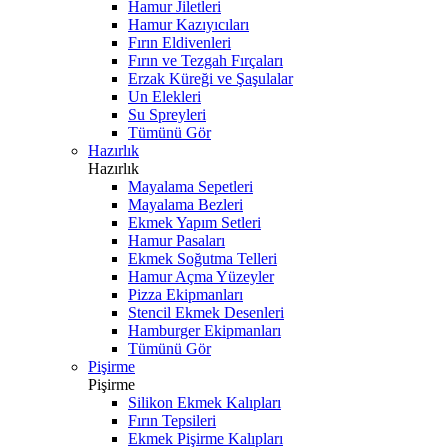
Hamur Jiletleri
Hamur Kazıyıcıları
Fırın Eldivenleri
Fırın ve Tezgah Fırçaları
Erzak Küreği ve Şaşulalar
Un Elekleri
Su Spreyleri
Tümünü Gör
Hazırlık
Hazırlık
Mayalama Sepetleri
Mayalama Bezleri
Ekmek Yapım Setleri
Hamur Pasaları
Ekmek Soğutma Telleri
Hamur Açma Yüzeyler
Pizza Ekipmanları
Stencil Ekmek Desenleri
Hamburger Ekipmanları
Tümünü Gör
Pişirme
Pişirme
Silikon Ekmek Kalıpları
Fırın Tepsileri
Ekmek Pişirme Kalıpları