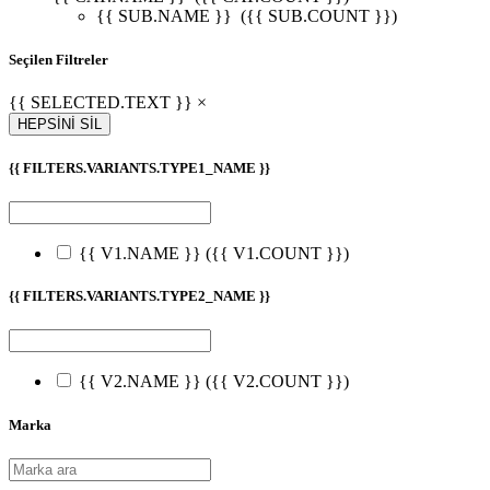
{{ SUB.NAME }}
({{ SUB.COUNT }})
Seçilen Filtreler
{{ SELECTED.TEXT }} ×
HEPSİNİ SİL
{{ FILTERS.VARIANTS.TYPE1_NAME }}
{{ V1.NAME }}
({{ V1.COUNT }})
{{ FILTERS.VARIANTS.TYPE2_NAME }}
{{ V2.NAME }}
({{ V2.COUNT }})
Marka