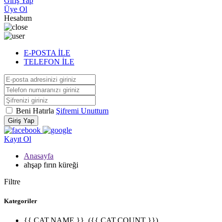
Giriş Yap
Üye Ol
Hesabım
E-POSTA İLE
TELEFON İLE
Beni Hatırla
Şifremi Unuttum
Giriş Yap
Kayıt Ol
Anasayfa
ahşap fırın küreği
Filtre
Kategoriler
{{ CAT.NAME }}
({{ CAT.COUNT }})