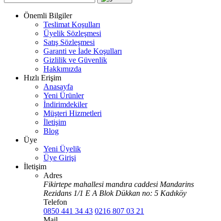
Önemli Bilgiler
Teslimat Koşulları
Üyelik Sözleşmesi
Satış Sözleşmesi
Garanti ve İade Koşulları
Gizlilik ve Güvenlik
Hakkımızda
Hızlı Erişim
Anasayfa
Yeni Ürünler
İndirimdekiler
Müşteri Hizmetleri
İletişim
Blog
Üye
Yeni Üyelik
Üye Girişi
İletişim
Adres
Fikirtepe mahallesi mandıra caddesi Mandarins
Rezidans 1/1 E A Blok Dükkan no: 5 Kadıköy
Telefon
0850 441 34 43
0216 807 03 21
Mail