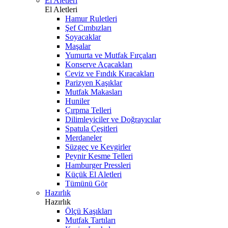
El Aletleri
El Aletleri
Hamur Ruletleri
Şef Cımbızları
Soyacaklar
Maşalar
Yumurta ve Mutfak Fırçaları
Konserve Açacakları
Ceviz ve Fındık Kıracakları
Parizyen Kaşıklar
Mutfak Makasları
Huniler
Çırpma Telleri
Dilimleyiciler ve Doğrayıcılar
Spatula Çeşitleri
Merdaneler
Süzgeç ve Kevgirler
Peynir Kesme Telleri
Hamburger Pressleri
Küçük El Aletleri
Tümünü Gör
Hazırlık
Hazırlık
Ölçü Kaşıkları
Mutfak Tartıları