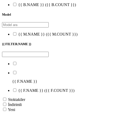
{{ B.NAME }}
({{ B.COUNT }})
Model
{{ M.NAME }}
({{ M.COUNT }})
{{ FILTER.NAME }}
{{ F.NAME }}
{{ F.NAME }}
({{ F.COUNT }})
Stoktakiler
İndirimli
Yeni