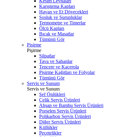
Kesim Levhaları
Karıştırma Kapları
Havan ve Et Dövecekleri
Sosluk ve Şurupluklar
Termometre ve Timerlar
Ölçü Kapları
Bıçak ve Masatlar
Tümünü Gör
Pişirme
Pişirme
Silpatlar
Tava ve Sahanlar
Tencere ve Kaçerola
Pişirme Kağıtları ve Folyolar
Tümünü Gör
Servis ve Sunum
Servis ve Sunum
Şef Önlükleri
Çelik Servis Ürünleri
Ahşap ve Bambu Servis Ürünleri
Porselen Servis Ürünleri
Polikarbon Servis Ürünleri
Diğer Servis Ürünleri
Küllükler
Peçetelikler