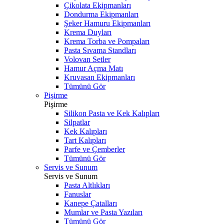
Çikolata Ekipmanları
Dondurma Ekipmanları
Şeker Hamuru Ekipmanları
Krema Duyları
Krema Torba ve Pompaları
Pasta Sıvama Standları
Volovan Setler
Hamur Açma Matı
Kruvasan Ekipmanları
Tümünü Gör
Pişirme
Pişirme
Silikon Pasta ve Kek Kalıpları
Silpatlar
Kek Kalıpları
Tart Kalıpları
Parfe ve Çemberler
Tümünü Gör
Servis ve Sunum
Servis ve Sunum
Pasta Altlıkları
Fanuslar
Kanepe Çatalları
Mumlar ve Pasta Yazıları
Tümünü Gör