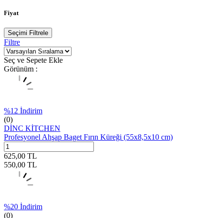
Fiyat
Seçimi Filtrele
Filtre
Seç ve Sepete Ekle
Görünüm :
%
12
İndirim
(0)
DİNC KİTCHEN
Profesyonel Ahşap Baget Fırın Küreği (55x8,5x10 cm)
625,00
TL
550,00
TL
%
20
İndirim
(0)