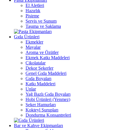
Pasta Ekipmanları
El Aletleri
Hazırlık
Pişirme
Servis ve Sunum
Taşıma ve Saklama
Gıda Ürünleri
Ekmekler
Mayalar
Aroma ve Özütler
Ekmek Katkı Maddeleri
Çikolatalar
Dekor Şekerler
Genel Gıda Maddeleri
Gıda Boyaları
Katkı Maddeleri
Unlar
Yağ Bazlı Gıda Boyaları
Hobi Ürünleri (Yenmez)
Şeker Hamurları
Kokteyl Şurupları
Dondurma Konsantreleri
Bar ve Kahve Ekipmanları