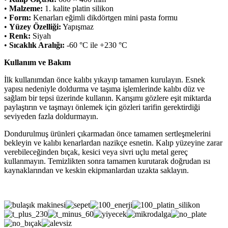
•
Malzeme:
1. kalite platin silikon
•
Form:
Kenarları eğimli dikdörtgen mini pasta formu
•
Yüzey Özelliği:
Yapışmaz
•
Renk:
Siyah
•
Sıcaklık Aralığı:
-60 °C ile +230 °C
Kullanım ve Bakım
İlk kullanımdan önce kalıbı yıkayıp tamamen kurulayın. Esnek
yapısı nedeniyle doldurma ve taşıma işlemlerinde kalıbı düz ve
sağlam bir tepsi üzerinde kullanın. Karışımı gözlere eşit miktarda
paylaştırın ve taşmayı önlemek için gözleri tarifin gerektirdiği
seviyeden fazla doldurmayın.
Dondurulmuş ürünleri çıkarmadan önce tamamen sertleşmelerini
bekleyin ve kalıbı kenarlardan nazikçe esnetin. Kalıp yüzeyine zarar
verebileceğinden bıçak, kesici veya sivri uçlu metal gereç
kullanmayın. Temizlikten sonra tamamen kurutarak doğrudan ısı
kaynaklarından ve keskin ekipmanlardan uzakta saklayın.