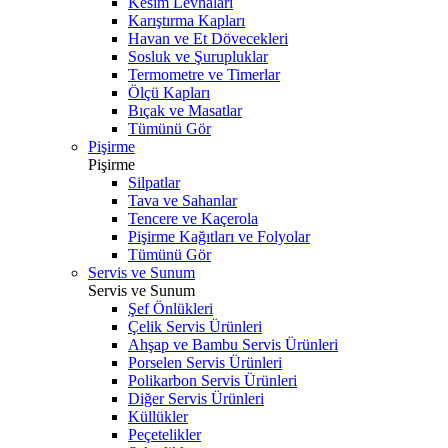
Kesim Levhaları
Karıştırma Kapları
Havan ve Et Dövecekleri
Sosluk ve Şurupluklar
Termometre ve Timerlar
Ölçü Kapları
Bıçak ve Masatlar
Tümünü Gör
Pişirme
Pişirme
Silpatlar
Tava ve Sahanlar
Tencere ve Kaçerola
Pişirme Kağıtları ve Folyolar
Tümünü Gör
Servis ve Sunum
Servis ve Sunum
Şef Önlükleri
Çelik Servis Ürünleri
Ahşap ve Bambu Servis Ürünleri
Porselen Servis Ürünleri
Polikarbon Servis Ürünleri
Diğer Servis Ürünleri
Küllükler
Peçetelikler