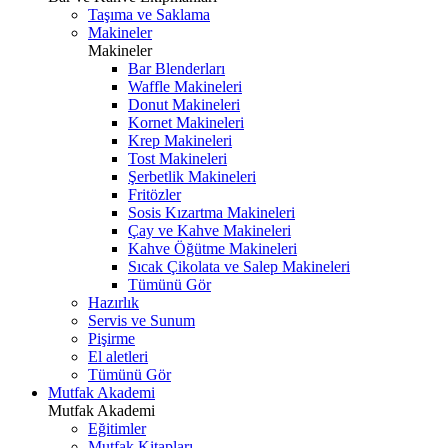
Taşıma ve Saklama
Makineler
Makineler
Bar Blenderları
Waffle Makineleri
Donut Makineleri
Kornet Makineleri
Krep Makineleri
Tost Makineleri
Şerbetlik Makineleri
Fritözler
Sosis Kızartma Makineleri
Çay ve Kahve Makineleri
Kahve Öğütme Makineleri
Sıcak Çikolata ve Salep Makineleri
Tümünü Gör
Hazırlık
Servis ve Sunum
Pişirme
El aletleri
Tümünü Gör
Mutfak Akademi
Mutfak Akademi
Eğitimler
Mutfak Kitapları