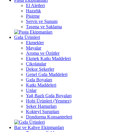
Pasta Ekipmanları
El Aletleri
Hazırlık
Pişirme
Servis ve Sunum
Taşıma ve Saklama
Gıda Ürünleri
Ekmekler
Mayalar
Aroma ve Özütler
Ekmek Katkı Maddeleri
Çikolatalar
Dekor Şekerler
Genel Gıda Maddeleri
Gıda Boyaları
Katkı Maddeleri
Unlar
Yağ Bazlı Gıda Boyaları
Hobi Ürünleri (Yenmez)
Şeker Hamurları
Kokteyl Şurupları
Dondurma Konsantreleri
Bar ve Kahve Ekipmanları