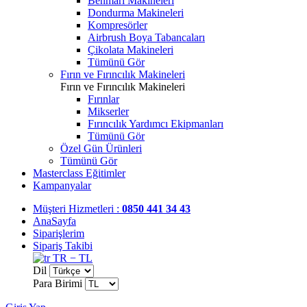
Benmari Makineleri
Dondurma Makineleri
Kompresörler
Airbrush Boya Tabancaları
Çikolata Makineleri
Tümünü Gör
Fırın ve Fırıncılık Makineleri
Fırın ve Fırıncılık Makineleri
Fırınlar
Mikserler
Fırıncılık Yardımcı Ekipmanları
Tümünü Gör
Özel Gün Ürünleri
Tümünü Gör
Masterclass Eğitimler
Kampanyalar
Müşteri Hizmetleri :
0850 441 34 43
AnaSayfa
Siparişlerim
Sipariş Takibi
TR − TL
Dil
Para Birimi