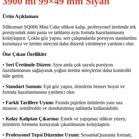
3900 ml 99×49 mm Siyah
Ürün Açıklaması
Silikomart SQ006 Mini Cake silikon kalıp, profesyonel üretimde tek
porsiyonluk mini pasta ve tatlıların aynı formda hazırlanmasını
kolaylaştırır. Çoklu göz yapısı, seri çalışmalarda porsiyon standardını
korumaya ve üretim sürecini daha düzenli yürütmeye yardımcı olur.
Öne Çıkan Özellikler
•
Seri Üretimde Düzen:
Aynı anda çok sayıda porsiyon
hazırlanmasını sağlayarak yoğun üretim süreçlerini daha kontrollü
hâle getirir.
•
Standart Sunum:
Eşit göz yapısı, ürünlerin benzer boyut ve
formda hazırlanmasına yardımcı olur.
•
Farklı Tariflere Uyum:
Fırında pişirilen ürünlerin yanı sıra
mousse, semifreddo ve dondurulmuş tatlılarda kullanılabilir.
•
Kolay Kalıptan Çıkarma:
Esnek ve yapışmaz silikon yüzey,
ürünlerin formunu koruyarak çıkarılmasını kolaylaştırır.
•
Profesyonel Tepsi Düzenine Uyum:
SessantaQuaranta formatı,