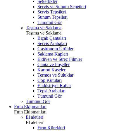
Şekerlikler
Servis ve Sunum Sepetleri
Servis Tepsileri
Sunum Tepsileri
Tümünü Gör
Taşıma ve Saklama
Taşıma ve Saklama
Bıçak Çantaları
Servis Arabaları
Gastronom Ürünler
Saklama Kapları
Eldiven ve Streç Filmler
Çanta ve Poşetler
Karton Kaseler
Termos ve Suluklar
Çöp Kutuları
Endüstriyel Raflar
Tepsi Arabaları
Tümünü Gör
Tümünü Gör
Fırın Ekipmanları
Fırın Ekipmanları
El aletleri
El aletleri
Fırın Kürekleri