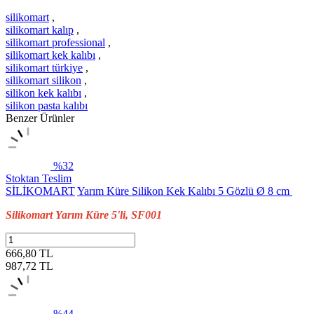
silikomart
,
silikomart kalıp
,
silikomart professional
,
silikomart kek kalıbı
,
silikomart türkiye
,
silikomart silikon
,
silikon kek kalıbı
,
silikon pasta kalıbı
Benzer Ürünler
%32
Stoktan Teslim
SİLİKOMART
Yarım Küre Silikon Kek Kalıbı 5 Gözlü Ø 8 cm
Silikomart Yarım Küre 5'li, SF001
666,80 TL
987,72
TL
%44