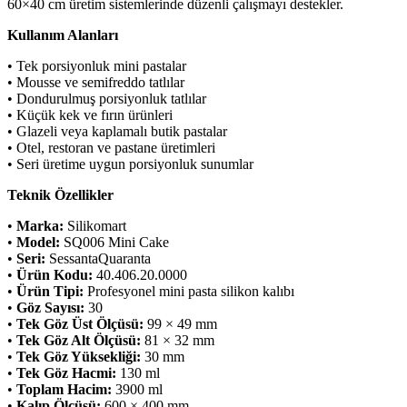
60×40 cm üretim sistemlerinde düzenli çalışmayı destekler.
Kullanım Alanları
• Tek porsiyonluk mini pastalar
• Mousse ve semifreddo tatlılar
• Dondurulmuş porsiyonluk tatlılar
• Küçük kek ve fırın ürünleri
• Glazeli veya kaplamalı butik pastalar
• Otel, restoran ve pastane üretimleri
• Seri üretime uygun porsiyonluk sunumlar
Teknik Özellikler
•
Marka:
Silikomart
•
Model:
SQ006 Mini Cake
•
Seri:
SessantaQuaranta
•
Ürün Kodu:
40.406.20.0000
•
Ürün Tipi:
Profesyonel mini pasta silikon kalıbı
•
Göz Sayısı:
30
•
Tek Göz Üst Ölçüsü:
99 × 49 mm
•
Tek Göz Alt Ölçüsü:
81 × 32 mm
•
Tek Göz Yüksekliği:
30 mm
•
Tek Göz Hacmi:
130 ml
•
Toplam Hacim:
3900 ml
•
Kalıp Ölçüsü:
600 × 400 mm