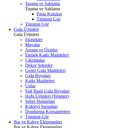
Taşıma ve Saklama
Taşıma ve Saklama
Pasta Kutuları
Tümünü Gör
Tümünü Gör
Gıda Ürünleri
Gıda Ürünleri
Ekmekler
Mayalar
Aroma ve Özütler
Ekmek Katkı Maddeleri
Çikolatalar
Dekor Şekerler
Genel Gıda Maddeleri
Gıda Boyaları
Katkı Maddeleri
Unlar
Yağ Bazlı Gıda Boyaları
Hobi Ürünleri (Yenmez)
Şeker Hamurları
Kokteyl Şurupları
Dondurma Konsantreleri
Tümünü Gör
Bar ve Kahve Ekipmanları
Bar ve Kahve Ekipmanları