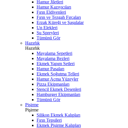
Hamur Jiletleri
Hamur Kazıyıcıları
Fırın Eldivenleri
Fırın ve Tezgah Fırçaları
Erzak Küreği ve Şaşulalar
Un Elekleri
Su Spreyleri
Tümünü Gör
Hazırlık
Hazırlık
Mayalama Sepetleri
Mayalama Bezleri
Ekmek Yapım Setleri
Hamur Pasaları
Ekmek Soğutma Telleri
Hamur Açma Yüzeyler
Pizza Ekipmanları
Stencil Ekmek Desenleri
Hamburger Ekipmanları
Tümünü Gör
Pişirme
Pişirme
Silikon Ekmek Kalıpları
Fırın Tepsileri
Ekmek Pişirme Kalıpları