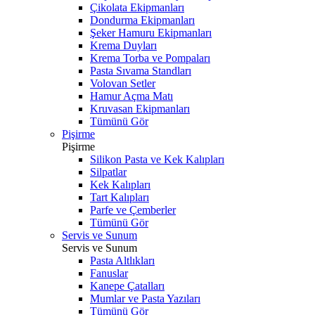
Çikolata Ekipmanları
Dondurma Ekipmanları
Şeker Hamuru Ekipmanları
Krema Duyları
Krema Torba ve Pompaları
Pasta Sıvama Standları
Volovan Setler
Hamur Açma Matı
Kruvasan Ekipmanları
Tümünü Gör
Pişirme
Pişirme
Silikon Pasta ve Kek Kalıpları
Silpatlar
Kek Kalıpları
Tart Kalıpları
Parfe ve Çemberler
Tümünü Gör
Servis ve Sunum
Servis ve Sunum
Pasta Altlıkları
Fanuslar
Kanepe Çatalları
Mumlar ve Pasta Yazıları
Tümünü Gör