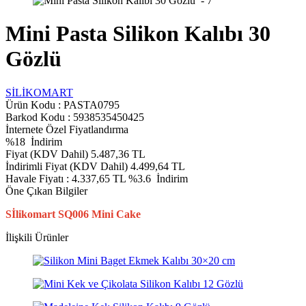
Mini Pasta Silikon Kalıbı 30
Gözlü
SİLİKOMART
Ürün Kodu :
PASTA0795
Barkod Kodu : 5938535450425
İnternete Özel Fiyatlandırma
%
18
İndirim
Fiyat (KDV Dahil)
5.487,36
TL
İndirimli Fiyat (KDV Dahil)
4.499,64
TL
Havale Fiyatı :
4.337,65
TL
%3.6
İndirim
Öne Çıkan Bilgiler
Sİlikomart SQ006 Mini Cake
İlişkili Ürünler