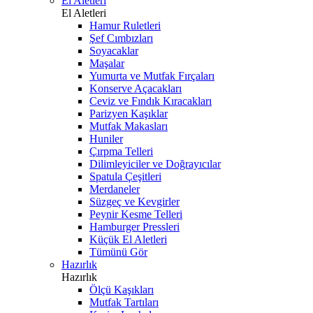
El Aletleri
El Aletleri
Hamur Ruletleri
Şef Cımbızları
Soyacaklar
Maşalar
Yumurta ve Mutfak Fırçaları
Konserve Açacakları
Ceviz ve Fındık Kıracakları
Parizyen Kaşıklar
Mutfak Makasları
Huniler
Çırpma Telleri
Dilimleyiciler ve Doğrayıcılar
Spatula Çeşitleri
Merdaneler
Süzgeç ve Kevgirler
Peynir Kesme Telleri
Hamburger Pressleri
Küçük El Aletleri
Tümünü Gör
Hazırlık
Hazırlık
Ölçü Kaşıkları
Mutfak Tartıları