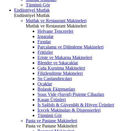
Tümünü Gör
Endüstriyel Mutfak
Endüstriyel Mutfak
Mutfak ve Restaurant Makineleri
Mutfak ve Restaurant Makineleri
Helvane Tencereler
Izgaralar
Fırınlar
Parçalama ve Dilimleme Makineleri
Fritözler
Erişte ve Makarna Makineleri
Blender ve Sıkacaklar
Gıda Kurutma Makineleri
Filizlendirme Makineleri
Su Canlandırıcıları
Ocaklar
Bulaşık Ekipmanları
Sous Vide (Suvid) Pişirme Cihazları
Kasap Ürünleri
İş Sağlığı & Güvenliği & Hijyen Ürünleri
İçecek Makinaları & Dispenserleri
Tümünü Gör
Pasta ve Pastane Makineleri
Pasta ve Pastane Makineleri