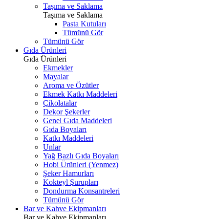
Taşıma ve Saklama
Taşıma ve Saklama
Pasta Kutuları
Tümünü Gör
Tümünü Gör
Gıda Ürünleri
Gıda Ürünleri
Ekmekler
Mayalar
Aroma ve Özütler
Ekmek Katkı Maddeleri
Çikolatalar
Dekor Şekerler
Genel Gıda Maddeleri
Gıda Boyaları
Katkı Maddeleri
Unlar
Yağ Bazlı Gıda Boyaları
Hobi Ürünleri (Yenmez)
Şeker Hamurları
Kokteyl Şurupları
Dondurma Konsantreleri
Tümünü Gör
Bar ve Kahve Ekipmanları
Bar ve Kahve Ekipmanları