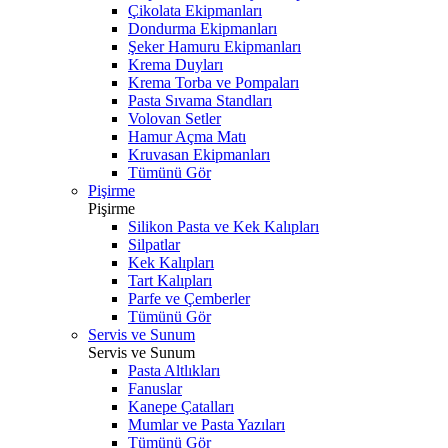
Çikolata Ekipmanları
Dondurma Ekipmanları
Şeker Hamuru Ekipmanları
Krema Duyları
Krema Torba ve Pompaları
Pasta Sıvama Standları
Volovan Setler
Hamur Açma Matı
Kruvasan Ekipmanları
Tümünü Gör
Pişirme
Pişirme
Silikon Pasta ve Kek Kalıpları
Silpatlar
Kek Kalıpları
Tart Kalıpları
Parfe ve Çemberler
Tümünü Gör
Servis ve Sunum
Servis ve Sunum
Pasta Altlıkları
Fanuslar
Kanepe Çatalları
Mumlar ve Pasta Yazıları
Tümünü Gör