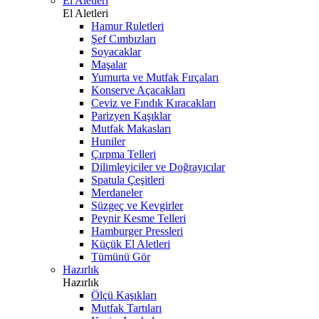
El Aletleri
El Aletleri
Hamur Ruletleri
Şef Cımbızları
Soyacaklar
Maşalar
Yumurta ve Mutfak Fırçaları
Konserve Açacakları
Ceviz ve Fındık Kıracakları
Parizyen Kaşıklar
Mutfak Makasları
Huniler
Çırpma Telleri
Dilimleyiciler ve Doğrayıcılar
Spatula Çeşitleri
Merdaneler
Süzgeç ve Kevgirler
Peynir Kesme Telleri
Hamburger Pressleri
Küçük El Aletleri
Tümünü Gör
Hazırlık
Hazırlık
Ölçü Kaşıkları
Mutfak Tartıları