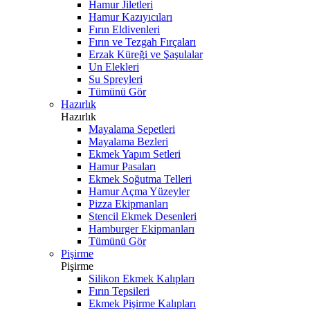
Hamur Jiletleri
Hamur Kazıyıcıları
Fırın Eldivenleri
Fırın ve Tezgah Fırçaları
Erzak Küreği ve Şaşulalar
Un Elekleri
Su Spreyleri
Tümünü Gör
Hazırlık
Hazırlık
Mayalama Sepetleri
Mayalama Bezleri
Ekmek Yapım Setleri
Hamur Pasaları
Ekmek Soğutma Telleri
Hamur Açma Yüzeyler
Pizza Ekipmanları
Stencil Ekmek Desenleri
Hamburger Ekipmanları
Tümünü Gör
Pişirme
Pişirme
Silikon Ekmek Kalıpları
Fırın Tepsileri
Ekmek Pişirme Kalıpları