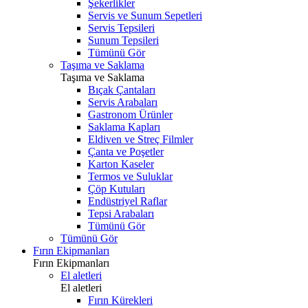
Şekerlikler
Servis ve Sunum Sepetleri
Servis Tepsileri
Sunum Tepsileri
Tümünü Gör
Taşıma ve Saklama
Taşıma ve Saklama
Bıçak Çantaları
Servis Arabaları
Gastronom Ürünler
Saklama Kapları
Eldiven ve Streç Filmler
Çanta ve Poşetler
Karton Kaseler
Termos ve Suluklar
Çöp Kutuları
Endüstriyel Raflar
Tepsi Arabaları
Tümünü Gör
Tümünü Gör
Fırın Ekipmanları
Fırın Ekipmanları
El aletleri
El aletleri
Fırın Kürekleri