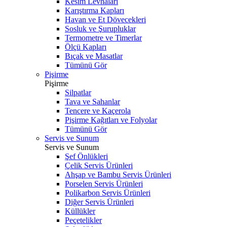
Kesim Levhaları
Karıştırma Kapları
Havan ve Et Dövecekleri
Sosluk ve Şurupluklar
Termometre ve Timerlar
Ölçü Kapları
Bıçak ve Masatlar
Tümünü Gör
Pişirme
Pişirme
Silpatlar
Tava ve Sahanlar
Tencere ve Kaçerola
Pişirme Kağıtları ve Folyolar
Tümünü Gör
Servis ve Sunum
Servis ve Sunum
Şef Önlükleri
Çelik Servis Ürünleri
Ahşap ve Bambu Servis Ürünleri
Porselen Servis Ürünleri
Polikarbon Servis Ürünleri
Diğer Servis Ürünleri
Küllükler
Peçetelikler