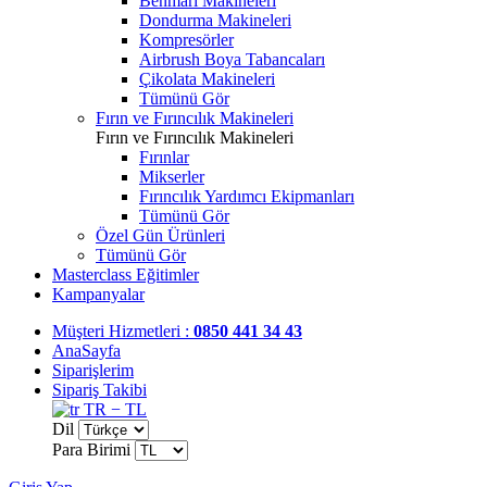
Benmari Makineleri
Dondurma Makineleri
Kompresörler
Airbrush Boya Tabancaları
Çikolata Makineleri
Tümünü Gör
Fırın ve Fırıncılık Makineleri
Fırın ve Fırıncılık Makineleri
Fırınlar
Mikserler
Fırıncılık Yardımcı Ekipmanları
Tümünü Gör
Özel Gün Ürünleri
Tümünü Gör
Masterclass Eğitimler
Kampanyalar
Müşteri Hizmetleri :
0850 441 34 43
AnaSayfa
Siparişlerim
Sipariş Takibi
TR − TL
Dil
Para Birimi