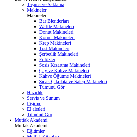
Taşıma ve Saklama
Makineler
Makineler
Bar Blenderları
Waffle Makineleri
Donut Makineleri
Kornet Makineleri
Krep Makineleri
Tost Makineleri
Şerbetlik Makineleri
Fritözler
Sosis Kızartma Makineleri
Çay ve Kahve Makineleri
Kahve Öğütme Makineleri
Sıcak Çikolata ve Salep Makineleri
Tümünü Gör
Hazırlık
Servis ve Sunum
Pişirme
El aletleri
Tümünü Gör
Mutfak Akademi
Mutfak Akademi
Eğitimler
Mutfak Kitapları