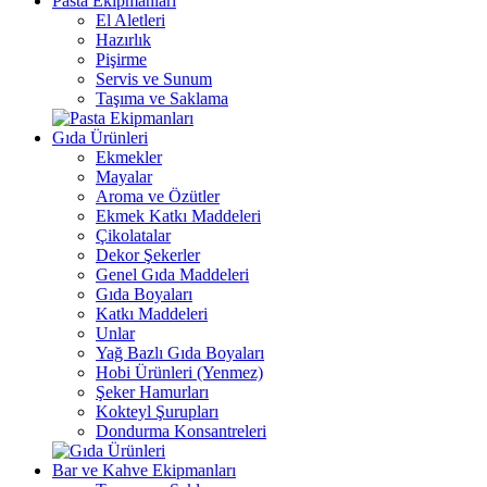
Pasta Ekipmanları
El Aletleri
Hazırlık
Pişirme
Servis ve Sunum
Taşıma ve Saklama
Gıda Ürünleri
Ekmekler
Mayalar
Aroma ve Özütler
Ekmek Katkı Maddeleri
Çikolatalar
Dekor Şekerler
Genel Gıda Maddeleri
Gıda Boyaları
Katkı Maddeleri
Unlar
Yağ Bazlı Gıda Boyaları
Hobi Ürünleri (Yenmez)
Şeker Hamurları
Kokteyl Şurupları
Dondurma Konsantreleri
Bar ve Kahve Ekipmanları