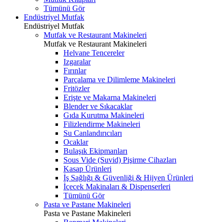
Tümünü Gör
Endüstriyel Mutfak
Endüstriyel Mutfak
Mutfak ve Restaurant Makineleri
Mutfak ve Restaurant Makineleri
Helvane Tencereler
Izgaralar
Fırınlar
Parçalama ve Dilimleme Makineleri
Fritözler
Erişte ve Makarna Makineleri
Blender ve Sıkacaklar
Gıda Kurutma Makineleri
Filizlendirme Makineleri
Su Canlandırıcıları
Ocaklar
Bulaşık Ekipmanları
Sous Vide (Suvid) Pişirme Cihazları
Kasap Ürünleri
İş Sağlığı & Güvenliği & Hijyen Ürünleri
İçecek Makinaları & Dispenserleri
Tümünü Gör
Pasta ve Pastane Makineleri
Pasta ve Pastane Makineleri