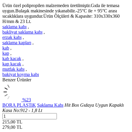
Ürün özel polipropilen malzemeden üretilmiştir.Gıda ile temasa
uygun.Bulaşık makinesinde yıkanabilir.-25°C ile + 95°C arası
sıcaklıklara uygundur.Ürün Ölçüleri & Kapasite: 310x330x360
H/mm & 23 Lt.
saklama kabı
,
bakliyat saklama kabı
,
erzak kabı
,
saklama kapları
,
kab
,
kap
,
kab kaçak
,
kap kaçak
,
mutfak kabı
,
bakiyat koyma kabı
Benzer Ürünler
%23
BORA PLASTiK
Saklama Kabı
Hit Box Gıdaya Uygun Kapaklı
Kasa No:912 - 1,8 Lt
215,00 TL
279,00
TL