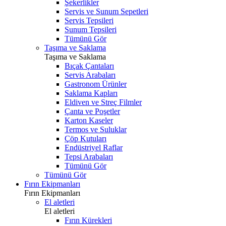
Şekerlikler
Servis ve Sunum Sepetleri
Servis Tepsileri
Sunum Tepsileri
Tümünü Gör
Taşıma ve Saklama
Taşıma ve Saklama
Bıçak Çantaları
Servis Arabaları
Gastronom Ürünler
Saklama Kapları
Eldiven ve Streç Filmler
Çanta ve Poşetler
Karton Kaseler
Termos ve Suluklar
Çöp Kutuları
Endüstriyel Raflar
Tepsi Arabaları
Tümünü Gör
Tümünü Gör
Fırın Ekipmanları
Fırın Ekipmanları
El aletleri
El aletleri
Fırın Kürekleri