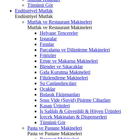
Tümünü Gör
Endüstriyel Mutfak
Endüstriyel Mutfak
Mutfak ve Restaurant Makineleri
Mutfak ve Restaurant Makineleri
Helvane Tencereler
Izgaralar
Fırınlar
Parçalama ve Dilimleme Makineleri
Fritözler
Erişte ve Makarna Makineleri
Blender ve Sıkacaklar
Gıda Kurutma Makineleri
Filizlendirme Makineleri
Su Canlandırıcıları
Ocaklar
Bulaşık Ekipmanları
Sous Vide (Suvid) Pişirme Cihazları
Kasap Ürünleri
İş Sağlığı & Güvenliği & Hijyen Ürünleri
İçecek Makinaları & Dispenserleri
Tümünü Gör
Pasta ve Pastane Makineleri
Pasta ve Pastane Makineleri