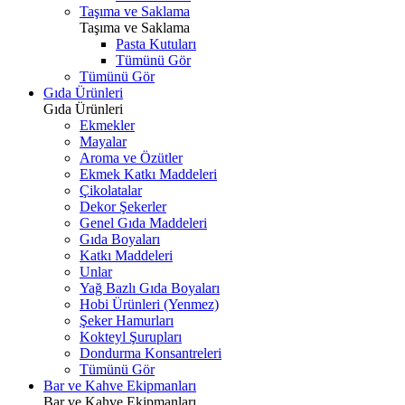
Taşıma ve Saklama
Taşıma ve Saklama
Pasta Kutuları
Tümünü Gör
Tümünü Gör
Gıda Ürünleri
Gıda Ürünleri
Ekmekler
Mayalar
Aroma ve Özütler
Ekmek Katkı Maddeleri
Çikolatalar
Dekor Şekerler
Genel Gıda Maddeleri
Gıda Boyaları
Katkı Maddeleri
Unlar
Yağ Bazlı Gıda Boyaları
Hobi Ürünleri (Yenmez)
Şeker Hamurları
Kokteyl Şurupları
Dondurma Konsantreleri
Tümünü Gör
Bar ve Kahve Ekipmanları
Bar ve Kahve Ekipmanları