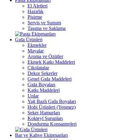
Pasta Ekipmanları
El Aletleri
Hazırlık
Pişirme
Servis ve Sunum
Taşıma ve Saklama
Gıda Ürünleri
Ekmekler
Mayalar
Aroma ve Özütler
Ekmek Katkı Maddeleri
Çikolatalar
Dekor Şekerler
Genel Gıda Maddeleri
Gıda Boyaları
Katkı Maddeleri
Unlar
Yağ Bazlı Gıda Boyaları
Hobi Ürünleri (Yenmez)
Şeker Hamurları
Kokteyl Şurupları
Dondurma Konsantreleri
Bar ve Kahve Ekipmanları