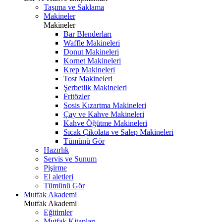
Taşıma ve Saklama
Makineler
Makineler
Bar Blenderları
Waffle Makineleri
Donut Makineleri
Kornet Makineleri
Krep Makineleri
Tost Makineleri
Şerbetlik Makineleri
Fritözler
Sosis Kızartma Makineleri
Çay ve Kahve Makineleri
Kahve Öğütme Makineleri
Sıcak Çikolata ve Salep Makineleri
Tümünü Gör
Hazırlık
Servis ve Sunum
Pişirme
El aletleri
Tümünü Gör
Mutfak Akademi
Mutfak Akademi
Eğitimler
Mutfak Kitapları