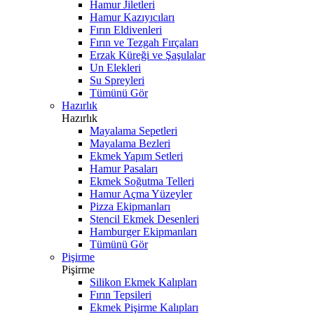
Hamur Jiletleri
Hamur Kazıyıcıları
Fırın Eldivenleri
Fırın ve Tezgah Fırçaları
Erzak Küreği ve Şaşulalar
Un Elekleri
Su Spreyleri
Tümünü Gör
Hazırlık
Hazırlık
Mayalama Sepetleri
Mayalama Bezleri
Ekmek Yapım Setleri
Hamur Pasaları
Ekmek Soğutma Telleri
Hamur Açma Yüzeyler
Pizza Ekipmanları
Stencil Ekmek Desenleri
Hamburger Ekipmanları
Tümünü Gör
Pişirme
Pişirme
Silikon Ekmek Kalıpları
Fırın Tepsileri
Ekmek Pişirme Kalıpları