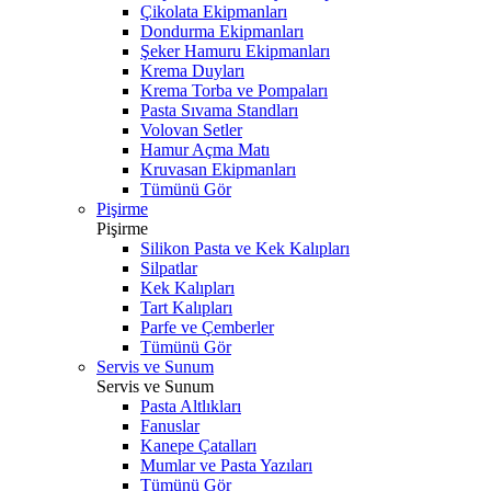
Çikolata Ekipmanları
Dondurma Ekipmanları
Şeker Hamuru Ekipmanları
Krema Duyları
Krema Torba ve Pompaları
Pasta Sıvama Standları
Volovan Setler
Hamur Açma Matı
Kruvasan Ekipmanları
Tümünü Gör
Pişirme
Pişirme
Silikon Pasta ve Kek Kalıpları
Silpatlar
Kek Kalıpları
Tart Kalıpları
Parfe ve Çemberler
Tümünü Gör
Servis ve Sunum
Servis ve Sunum
Pasta Altlıkları
Fanuslar
Kanepe Çatalları
Mumlar ve Pasta Yazıları
Tümünü Gör