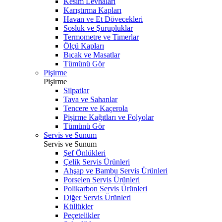
Kesim Levhaları
Karıştırma Kapları
Havan ve Et Dövecekleri
Sosluk ve Şurupluklar
Termometre ve Timerlar
Ölçü Kapları
Bıçak ve Masatlar
Tümünü Gör
Pişirme
Pişirme
Silpatlar
Tava ve Sahanlar
Tencere ve Kaçerola
Pişirme Kağıtları ve Folyolar
Tümünü Gör
Servis ve Sunum
Servis ve Sunum
Şef Önlükleri
Çelik Servis Ürünleri
Ahşap ve Bambu Servis Ürünleri
Porselen Servis Ürünleri
Polikarbon Servis Ürünleri
Diğer Servis Ürünleri
Küllükler
Peçetelikler