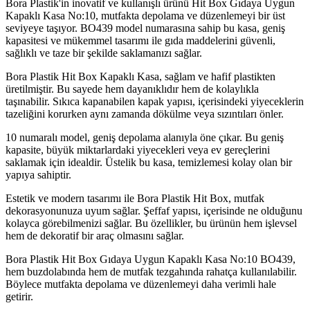
Bora Plastik'in inovatif ve kullanışlı ürünü Hit Box Gıdaya Uygun
Kapaklı Kasa No:10, mutfakta depolama ve düzenlemeyi bir üst
seviyeye taşıyor. BO439 model numarasına sahip bu kasa, geniş
kapasitesi ve mükemmel tasarımı ile gıda maddelerini güvenli,
sağlıklı ve taze bir şekilde saklamanızı sağlar.
Bora Plastik Hit Box Kapaklı Kasa, sağlam ve hafif plastikten
üretilmiştir. Bu sayede hem dayanıklıdır hem de kolaylıkla
taşınabilir. Sıkıca kapanabilen kapak yapısı, içerisindeki yiyeceklerin
tazeliğini korurken aynı zamanda dökülme veya sızıntıları önler.
10 numaralı model, geniş depolama alanıyla öne çıkar. Bu geniş
kapasite, büyük miktarlardaki yiyecekleri veya ev gereçlerini
saklamak için idealdir. Üstelik bu kasa, temizlemesi kolay olan bir
yapıya sahiptir.
Estetik ve modern tasarımı ile Bora Plastik Hit Box, mutfak
dekorasyonunuza uyum sağlar. Şeffaf yapısı, içerisinde ne olduğunu
kolayca görebilmenizi sağlar. Bu özellikler, bu ürünün hem işlevsel
hem de dekoratif bir araç olmasını sağlar.
Bora Plastik Hit Box Gıdaya Uygun Kapaklı Kasa No:10 BO439,
hem buzdolabında hem de mutfak tezgahında rahatça kullanılabilir.
Böylece mutfakta depolama ve düzenlemeyi daha verimli hale
getirir.