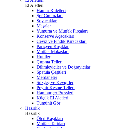
El Aletleri
El Aletleri
Hamur Ruletleri
Şef Cımbızları
Soyacaklar
Maşalar
Yumurta ve Mutfak Fırçaları
Konserve Açacakları
Ceviz ve Fındık Kıracakları
Parizyen Kaşıklar
Mutfak Makasları
Huniler
Çırpma Telleri
Dilimleyiciler ve Doğrayıcılar
Spatula Çeşitleri
Merdaneler
Süzgeç ve Kevgirler
Peynir Kesme Telleri
Hamburger Pressleri
Küçük El Aletleri
Tümünü Gör
Hazırlık
Hazırlık
Ölçü Kaşıkları
Mutfak Tartıları