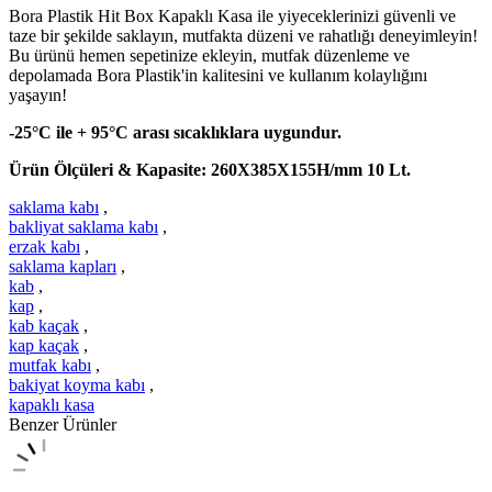
Bora Plastik Hit Box Kapaklı Kasa ile yiyeceklerinizi güvenli ve
taze bir şekilde saklayın, mutfakta düzeni ve rahatlığı deneyimleyin!
Bu ürünü hemen sepetinize ekleyin, mutfak düzenleme ve
depolamada Bora Plastik'in kalitesini ve kullanım kolaylığını
yaşayın!
-25°C ile + 95°C arası sıcaklıklara uygundur.
Ürün Ölçüleri & Kapasite: 260X385X155H/mm 10 Lt.
saklama kabı
,
bakliyat saklama kabı
,
erzak kabı
,
saklama kapları
,
kab
,
kap
,
kab kaçak
,
kap kaçak
,
mutfak kabı
,
bakiyat koyma kabı
,
kapaklı kasa
Benzer Ürünler