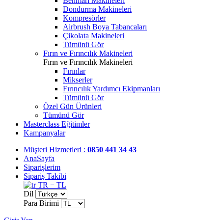
Benmari Makineleri
Dondurma Makineleri
Kompresörler
Airbrush Boya Tabancaları
Çikolata Makineleri
Tümünü Gör
Fırın ve Fırıncılık Makineleri
Fırın ve Fırıncılık Makineleri
Fırınlar
Mikserler
Fırıncılık Yardımcı Ekipmanları
Tümünü Gör
Özel Gün Ürünleri
Tümünü Gör
Masterclass Eğitimler
Kampanyalar
Müşteri Hizmetleri :
0850 441 34 43
AnaSayfa
Siparişlerim
Sipariş Takibi
TR − TL
Dil
Para Birimi