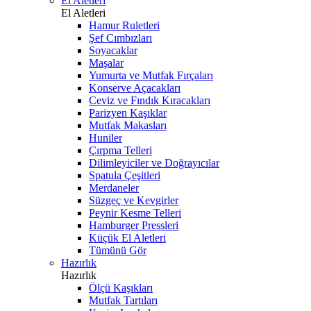
El Aletleri
El Aletleri
Hamur Ruletleri
Şef Cımbızları
Soyacaklar
Maşalar
Yumurta ve Mutfak Fırçaları
Konserve Açacakları
Ceviz ve Fındık Kıracakları
Parizyen Kaşıklar
Mutfak Makasları
Huniler
Çırpma Telleri
Dilimleyiciler ve Doğrayıcılar
Spatula Çeşitleri
Merdaneler
Süzgeç ve Kevgirler
Peynir Kesme Telleri
Hamburger Pressleri
Küçük El Aletleri
Tümünü Gör
Hazırlık
Hazırlık
Ölçü Kaşıkları
Mutfak Tartıları