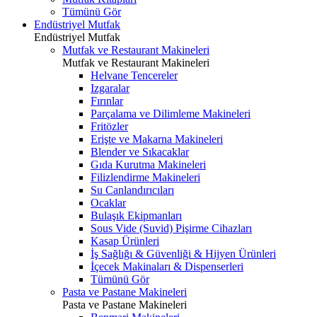
Tümünü Gör
Endüstriyel Mutfak
Endüstriyel Mutfak
Mutfak ve Restaurant Makineleri
Mutfak ve Restaurant Makineleri
Helvane Tencereler
Izgaralar
Fırınlar
Parçalama ve Dilimleme Makineleri
Fritözler
Erişte ve Makarna Makineleri
Blender ve Sıkacaklar
Gıda Kurutma Makineleri
Filizlendirme Makineleri
Su Canlandırıcıları
Ocaklar
Bulaşık Ekipmanları
Sous Vide (Suvid) Pişirme Cihazları
Kasap Ürünleri
İş Sağlığı & Güvenliği & Hijyen Ürünleri
İçecek Makinaları & Dispenserleri
Tümünü Gör
Pasta ve Pastane Makineleri
Pasta ve Pastane Makineleri