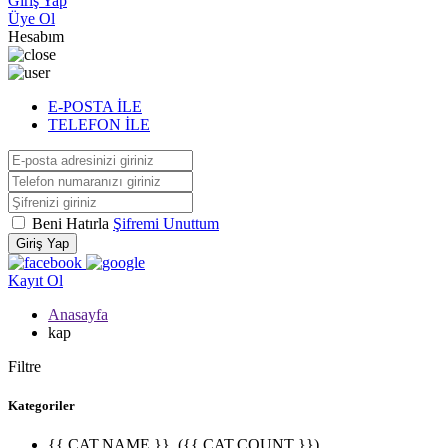
Giriş Yap
Üye Ol
Hesabım
E-POSTA İLE
TELEFON İLE
Beni Hatırla
Şifremi Unuttum
Giriş Yap
Kayıt Ol
Anasayfa
kap
Filtre
Kategoriler
{{ CAT.NAME }}
({{ CAT.COUNT }})