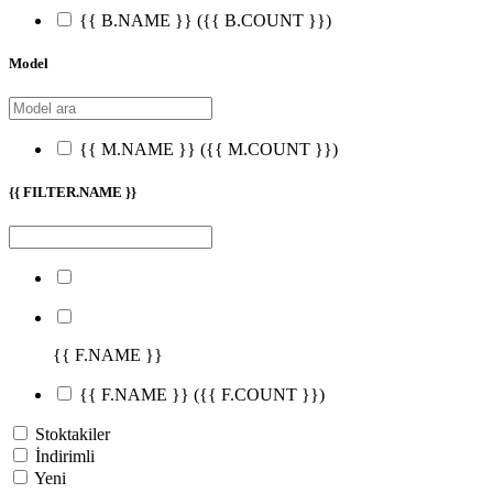
{{ B.NAME }}
({{ B.COUNT }})
Model
{{ M.NAME }}
({{ M.COUNT }})
{{ FILTER.NAME }}
{{ F.NAME }}
{{ F.NAME }}
({{ F.COUNT }})
Stoktakiler
İndirimli
Yeni