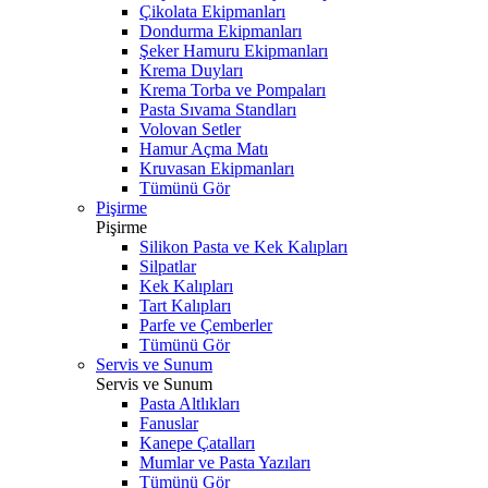
Çikolata Ekipmanları
Dondurma Ekipmanları
Şeker Hamuru Ekipmanları
Krema Duyları
Krema Torba ve Pompaları
Pasta Sıvama Standları
Volovan Setler
Hamur Açma Matı
Kruvasan Ekipmanları
Tümünü Gör
Pişirme
Pişirme
Silikon Pasta ve Kek Kalıpları
Silpatlar
Kek Kalıpları
Tart Kalıpları
Parfe ve Çemberler
Tümünü Gör
Servis ve Sunum
Servis ve Sunum
Pasta Altlıkları
Fanuslar
Kanepe Çatalları
Mumlar ve Pasta Yazıları
Tümünü Gör