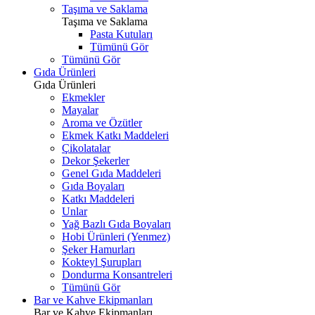
Taşıma ve Saklama
Taşıma ve Saklama
Pasta Kutuları
Tümünü Gör
Tümünü Gör
Gıda Ürünleri
Gıda Ürünleri
Ekmekler
Mayalar
Aroma ve Özütler
Ekmek Katkı Maddeleri
Çikolatalar
Dekor Şekerler
Genel Gıda Maddeleri
Gıda Boyaları
Katkı Maddeleri
Unlar
Yağ Bazlı Gıda Boyaları
Hobi Ürünleri (Yenmez)
Şeker Hamurları
Kokteyl Şurupları
Dondurma Konsantreleri
Tümünü Gör
Bar ve Kahve Ekipmanları
Bar ve Kahve Ekipmanları