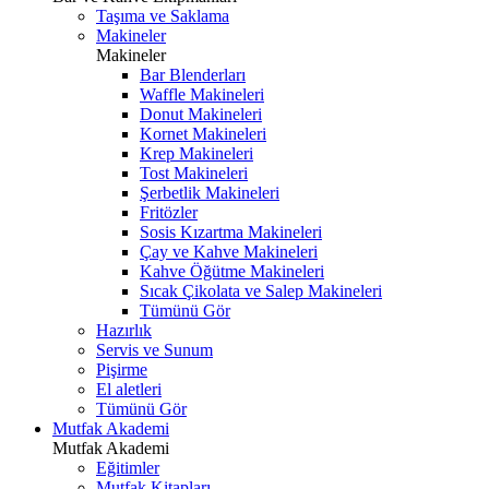
Taşıma ve Saklama
Makineler
Makineler
Bar Blenderları
Waffle Makineleri
Donut Makineleri
Kornet Makineleri
Krep Makineleri
Tost Makineleri
Şerbetlik Makineleri
Fritözler
Sosis Kızartma Makineleri
Çay ve Kahve Makineleri
Kahve Öğütme Makineleri
Sıcak Çikolata ve Salep Makineleri
Tümünü Gör
Hazırlık
Servis ve Sunum
Pişirme
El aletleri
Tümünü Gör
Mutfak Akademi
Mutfak Akademi
Eğitimler
Mutfak Kitapları