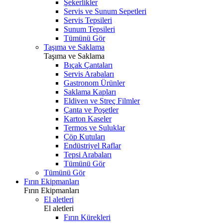
Şekerlikler
Servis ve Sunum Sepetleri
Servis Tepsileri
Sunum Tepsileri
Tümünü Gör
Taşıma ve Saklama
Taşıma ve Saklama
Bıçak Çantaları
Servis Arabaları
Gastronom Ürünler
Saklama Kapları
Eldiven ve Streç Filmler
Çanta ve Poşetler
Karton Kaseler
Termos ve Suluklar
Çöp Kutuları
Endüstriyel Raflar
Tepsi Arabaları
Tümünü Gör
Tümünü Gör
Fırın Ekipmanları
Fırın Ekipmanları
El aletleri
El aletleri
Fırın Kürekleri