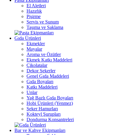
Pasta Ekipmanları
El Aletleri
Hazırlık
Pişirme
Servis ve Sunum
Taşıma ve Saklama
Gıda Ürünleri
Ekmekler
Mayalar
Aroma ve Özütler
Ekmek Katkı Maddeleri
Çikolatalar
Dekor Şekerler
Genel Gıda Maddeleri
Gıda Boyaları
Katkı Maddeleri
Unlar
Yağ Bazlı Gıda Boyaları
Hobi Ürünleri (Yenmez)
Şeker Hamurları
Kokteyl Şurupları
Dondurma Konsantreleri
Bar ve Kahve Ekipmanları