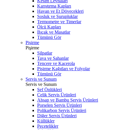
Kesim Levhaları
Karıştırma Kapları
Havan ve Et Dövecekleri
Sosluk ve Şurupluklar
Termometre ve Timerlar
Ölçü Kapları
Bıçak ve Masatlar
Tümünü Gör
Pişirme
Pişirme
Silpatlar
Tava ve Sahanlar
Tencere ve Kaçerola
Pişirme Kağıtları ve Folyolar
Tümünü Gör
Servis ve Sunum
Servis ve Sunum
Şef Önlükleri
Çelik Servis Ürünleri
Ahşap ve Bambu Servis Ürünleri
Porselen Servis Ürünleri
Polikarbon Servis Ürünleri
Diğer Servis Ürünleri
Küllükler
Peçetelikler