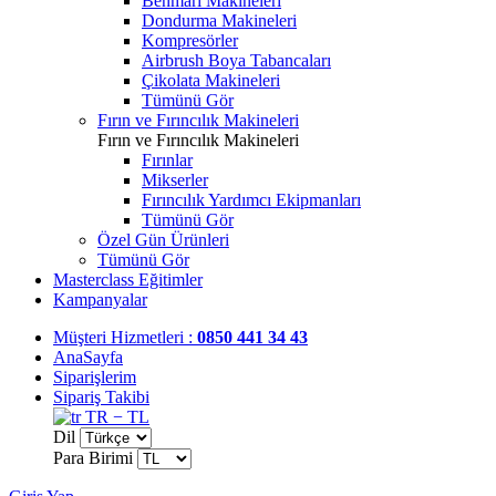
Benmari Makineleri
Dondurma Makineleri
Kompresörler
Airbrush Boya Tabancaları
Çikolata Makineleri
Tümünü Gör
Fırın ve Fırıncılık Makineleri
Fırın ve Fırıncılık Makineleri
Fırınlar
Mikserler
Fırıncılık Yardımcı Ekipmanları
Tümünü Gör
Özel Gün Ürünleri
Tümünü Gör
Masterclass Eğitimler
Kampanyalar
Müşteri Hizmetleri :
0850 441 34 43
AnaSayfa
Siparişlerim
Sipariş Takibi
TR − TL
Dil
Para Birimi