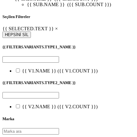
{{ SUB.NAME }}
({{ SUB.COUNT }})
Seçilen Filtreler
{{ SELECTED.TEXT }} ×
HEPSİNİ SİL
{{ FILTERS.VARIANTS.TYPE1_NAME }}
{{ V1.NAME }}
({{ V1.COUNT }})
{{ FILTERS.VARIANTS.TYPE2_NAME }}
{{ V2.NAME }}
({{ V2.COUNT }})
Marka