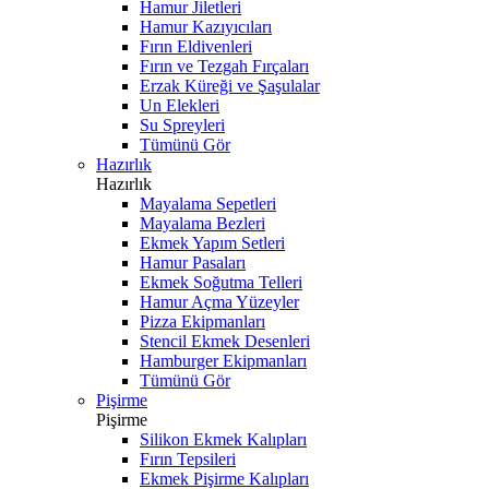
Hamur Jiletleri
Hamur Kazıyıcıları
Fırın Eldivenleri
Fırın ve Tezgah Fırçaları
Erzak Küreği ve Şaşulalar
Un Elekleri
Su Spreyleri
Tümünü Gör
Hazırlık
Hazırlık
Mayalama Sepetleri
Mayalama Bezleri
Ekmek Yapım Setleri
Hamur Pasaları
Ekmek Soğutma Telleri
Hamur Açma Yüzeyler
Pizza Ekipmanları
Stencil Ekmek Desenleri
Hamburger Ekipmanları
Tümünü Gör
Pişirme
Pişirme
Silikon Ekmek Kalıpları
Fırın Tepsileri
Ekmek Pişirme Kalıpları