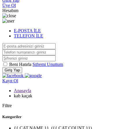
Giriş Yap
Üye Ol
Hesabım
E-POSTA İLE
TELEFON İLE
Beni Hatırla
Şifremi Unuttum
Giriş Yap
Kayıt Ol
Anasayfa
kab kaçak
Filtre
Kategoriler
{{ CAT.NAME }}
({{ CAT.COUNT }})