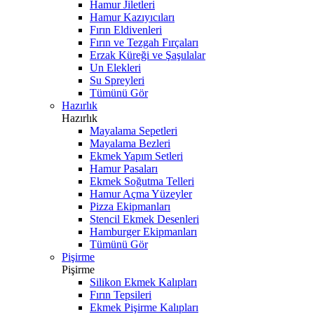
Hamur Jiletleri
Hamur Kazıyıcıları
Fırın Eldivenleri
Fırın ve Tezgah Fırçaları
Erzak Küreği ve Şaşulalar
Un Elekleri
Su Spreyleri
Tümünü Gör
Hazırlık
Hazırlık
Mayalama Sepetleri
Mayalama Bezleri
Ekmek Yapım Setleri
Hamur Pasaları
Ekmek Soğutma Telleri
Hamur Açma Yüzeyler
Pizza Ekipmanları
Stencil Ekmek Desenleri
Hamburger Ekipmanları
Tümünü Gör
Pişirme
Pişirme
Silikon Ekmek Kalıpları
Fırın Tepsileri
Ekmek Pişirme Kalıpları