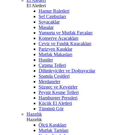
El Aletleri
El Aletleri
Hamur Ruletleri
Şef Cımbızları
Soyacaklar
Maşalar
Yumurta ve Mutfak Fırçaları
Konserve Açacakları
Ceviz ve Fındık Kıracakları
Parizyen Kaşıklar
Mutfak Makasları
Huniler
Çırpma Telleri
Dilimleyiciler ve Doğrayıcılar
Spatula Çeşitleri
Merdaneler
Süzgeç ve Kevgirler
Peynir Kesme Telleri
Hamburger Pressleri
Küçük El Aletleri
Tümünü Gör
Hazırlık
Hazırlık
Ölçü Kaşıkları
Mutfak Tartıları