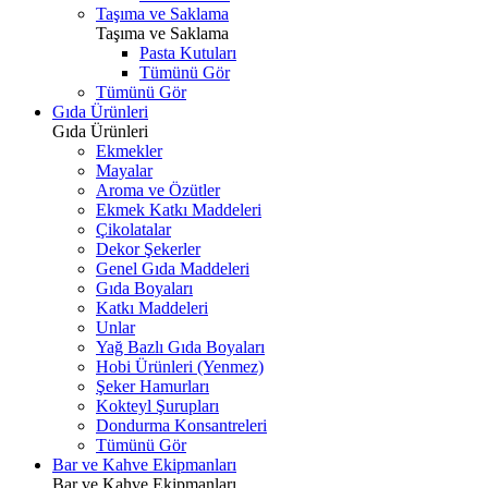
Taşıma ve Saklama
Taşıma ve Saklama
Pasta Kutuları
Tümünü Gör
Tümünü Gör
Gıda Ürünleri
Gıda Ürünleri
Ekmekler
Mayalar
Aroma ve Özütler
Ekmek Katkı Maddeleri
Çikolatalar
Dekor Şekerler
Genel Gıda Maddeleri
Gıda Boyaları
Katkı Maddeleri
Unlar
Yağ Bazlı Gıda Boyaları
Hobi Ürünleri (Yenmez)
Şeker Hamurları
Kokteyl Şurupları
Dondurma Konsantreleri
Tümünü Gör
Bar ve Kahve Ekipmanları
Bar ve Kahve Ekipmanları