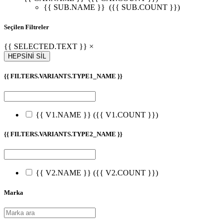
{{ SUB.NAME }}
({{ SUB.COUNT }})
Seçilen Filtreler
{{ SELECTED.TEXT }} ×
HEPSİNİ SİL
{{ FILTERS.VARIANTS.TYPE1_NAME }}
{{ V1.NAME }}
({{ V1.COUNT }})
{{ FILTERS.VARIANTS.TYPE2_NAME }}
{{ V2.NAME }}
({{ V2.COUNT }})
Marka