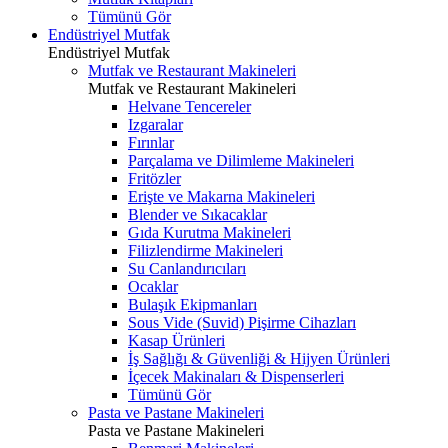
Tümünü Gör
Endüstriyel Mutfak
Endüstriyel Mutfak
Mutfak ve Restaurant Makineleri
Mutfak ve Restaurant Makineleri
Helvane Tencereler
Izgaralar
Fırınlar
Parçalama ve Dilimleme Makineleri
Fritözler
Erişte ve Makarna Makineleri
Blender ve Sıkacaklar
Gıda Kurutma Makineleri
Filizlendirme Makineleri
Su Canlandırıcıları
Ocaklar
Bulaşık Ekipmanları
Sous Vide (Suvid) Pişirme Cihazları
Kasap Ürünleri
İş Sağlığı & Güvenliği & Hijyen Ürünleri
İçecek Makinaları & Dispenserleri
Tümünü Gör
Pasta ve Pastane Makineleri
Pasta ve Pastane Makineleri