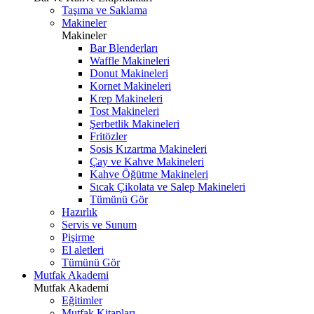
Taşıma ve Saklama
Makineler
Makineler
Bar Blenderları
Waffle Makineleri
Donut Makineleri
Kornet Makineleri
Krep Makineleri
Tost Makineleri
Şerbetlik Makineleri
Fritözler
Sosis Kızartma Makineleri
Çay ve Kahve Makineleri
Kahve Öğütme Makineleri
Sıcak Çikolata ve Salep Makineleri
Tümünü Gör
Hazırlık
Servis ve Sunum
Pişirme
El aletleri
Tümünü Gör
Mutfak Akademi
Mutfak Akademi
Eğitimler
Mutfak Kitapları