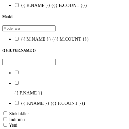
{{ B.NAME }}
({{ B.COUNT }})
Model
{{ M.NAME }}
({{ M.COUNT }})
{{ FILTER.NAME }}
{{ F.NAME }}
{{ F.NAME }}
({{ F.COUNT }})
Stoktakiler
İndirimli
Yeni