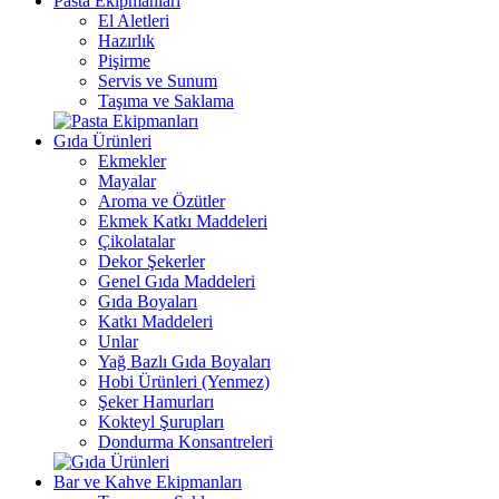
Pasta Ekipmanları
El Aletleri
Hazırlık
Pişirme
Servis ve Sunum
Taşıma ve Saklama
Gıda Ürünleri
Ekmekler
Mayalar
Aroma ve Özütler
Ekmek Katkı Maddeleri
Çikolatalar
Dekor Şekerler
Genel Gıda Maddeleri
Gıda Boyaları
Katkı Maddeleri
Unlar
Yağ Bazlı Gıda Boyaları
Hobi Ürünleri (Yenmez)
Şeker Hamurları
Kokteyl Şurupları
Dondurma Konsantreleri
Bar ve Kahve Ekipmanları