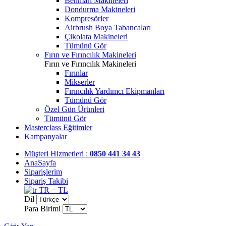
Benmari Makineleri
Dondurma Makineleri
Kompresörler
Airbrush Boya Tabancaları
Çikolata Makineleri
Tümünü Gör
Fırın ve Fırıncılık Makineleri
Fırın ve Fırıncılık Makineleri
Fırınlar
Mikserler
Fırıncılık Yardımcı Ekipmanları
Tümünü Gör
Özel Gün Ürünleri
Tümünü Gör
Masterclass Eğitimler
Kampanyalar
Müşteri Hizmetleri :
0850 441 34 43
AnaSayfa
Siparişlerim
Sipariş Takibi
TR − TL
Dil
Para Birimi