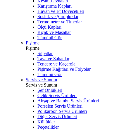
Kesim Levhaları
Karıştırma Kapları
Havan ve Et Dövecekleri
Sosluk ve Şurupluklar
Termometre ve Timerlar
Ölçü Kapları
Bıçak ve Masatlar
Tümünü Gör
Pişirme
Pişirme
Silpatlar
Tava ve Sahanlar
Tencere ve Kaçerola
Pişirme Kağıtları ve Folyolar
Tümünü Gör
Servis ve Sunum
Servis ve Sunum
Şef Önlükleri
Çelik Servis Ürünleri
Ahşap ve Bambu Servis Ürünleri
Porselen Servis Ürünleri
Polikarbon Servis Ürünleri
Diğer Servis Ürünleri
Küllükler
Peçetelikler