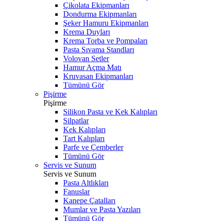
Çikolata Ekipmanları
Dondurma Ekipmanları
Şeker Hamuru Ekipmanları
Krema Duyları
Krema Torba ve Pompaları
Pasta Sıvama Standları
Volovan Setler
Hamur Açma Matı
Kruvasan Ekipmanları
Tümünü Gör
Pişirme
Pişirme
Silikon Pasta ve Kek Kalıpları
Silpatlar
Kek Kalıpları
Tart Kalıpları
Parfe ve Çemberler
Tümünü Gör
Servis ve Sunum
Servis ve Sunum
Pasta Altlıkları
Fanuslar
Kanepe Çatalları
Mumlar ve Pasta Yazıları
Tümünü Gör