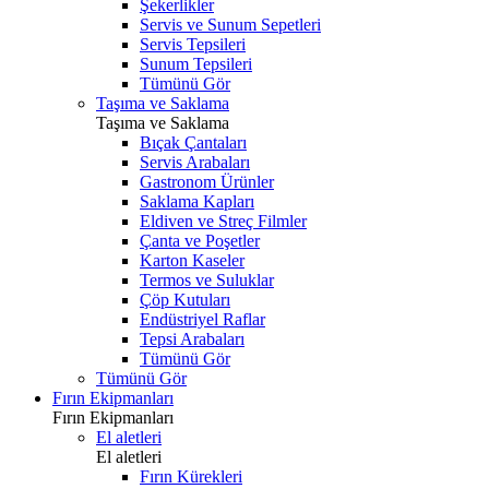
Şekerlikler
Servis ve Sunum Sepetleri
Servis Tepsileri
Sunum Tepsileri
Tümünü Gör
Taşıma ve Saklama
Taşıma ve Saklama
Bıçak Çantaları
Servis Arabaları
Gastronom Ürünler
Saklama Kapları
Eldiven ve Streç Filmler
Çanta ve Poşetler
Karton Kaseler
Termos ve Suluklar
Çöp Kutuları
Endüstriyel Raflar
Tepsi Arabaları
Tümünü Gör
Tümünü Gör
Fırın Ekipmanları
Fırın Ekipmanları
El aletleri
El aletleri
Fırın Kürekleri