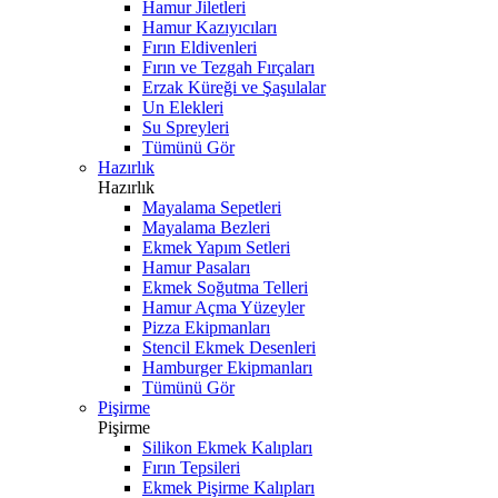
Hamur Jiletleri
Hamur Kazıyıcıları
Fırın Eldivenleri
Fırın ve Tezgah Fırçaları
Erzak Küreği ve Şaşulalar
Un Elekleri
Su Spreyleri
Tümünü Gör
Hazırlık
Hazırlık
Mayalama Sepetleri
Mayalama Bezleri
Ekmek Yapım Setleri
Hamur Pasaları
Ekmek Soğutma Telleri
Hamur Açma Yüzeyler
Pizza Ekipmanları
Stencil Ekmek Desenleri
Hamburger Ekipmanları
Tümünü Gör
Pişirme
Pişirme
Silikon Ekmek Kalıpları
Fırın Tepsileri
Ekmek Pişirme Kalıpları