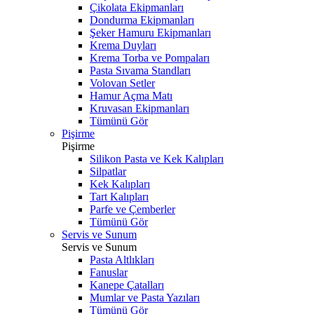
Çikolata Ekipmanları
Dondurma Ekipmanları
Şeker Hamuru Ekipmanları
Krema Duyları
Krema Torba ve Pompaları
Pasta Sıvama Standları
Volovan Setler
Hamur Açma Matı
Kruvasan Ekipmanları
Tümünü Gör
Pişirme
Pişirme
Silikon Pasta ve Kek Kalıpları
Silpatlar
Kek Kalıpları
Tart Kalıpları
Parfe ve Çemberler
Tümünü Gör
Servis ve Sunum
Servis ve Sunum
Pasta Altlıkları
Fanuslar
Kanepe Çatalları
Mumlar ve Pasta Yazıları
Tümünü Gör