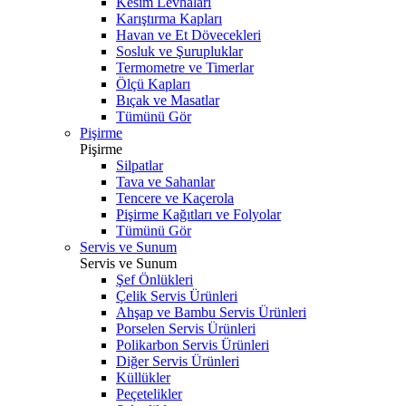
Kesim Levhaları
Karıştırma Kapları
Havan ve Et Dövecekleri
Sosluk ve Şurupluklar
Termometre ve Timerlar
Ölçü Kapları
Bıçak ve Masatlar
Tümünü Gör
Pişirme
Pişirme
Silpatlar
Tava ve Sahanlar
Tencere ve Kaçerola
Pişirme Kağıtları ve Folyolar
Tümünü Gör
Servis ve Sunum
Servis ve Sunum
Şef Önlükleri
Çelik Servis Ürünleri
Ahşap ve Bambu Servis Ürünleri
Porselen Servis Ürünleri
Polikarbon Servis Ürünleri
Diğer Servis Ürünleri
Küllükler
Peçetelikler