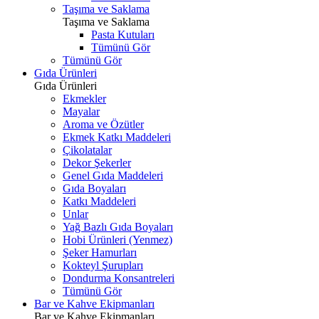
Taşıma ve Saklama
Taşıma ve Saklama
Pasta Kutuları
Tümünü Gör
Tümünü Gör
Gıda Ürünleri
Gıda Ürünleri
Ekmekler
Mayalar
Aroma ve Özütler
Ekmek Katkı Maddeleri
Çikolatalar
Dekor Şekerler
Genel Gıda Maddeleri
Gıda Boyaları
Katkı Maddeleri
Unlar
Yağ Bazlı Gıda Boyaları
Hobi Ürünleri (Yenmez)
Şeker Hamurları
Kokteyl Şurupları
Dondurma Konsantreleri
Tümünü Gör
Bar ve Kahve Ekipmanları
Bar ve Kahve Ekipmanları