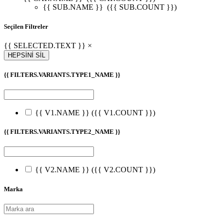
{{ SUB.NAME }}
({{ SUB.COUNT }})
Seçilen Filtreler
{{ SELECTED.TEXT }} ×
HEPSİNİ SİL
{{ FILTERS.VARIANTS.TYPE1_NAME }}
{{ V1.NAME }}
({{ V1.COUNT }})
{{ FILTERS.VARIANTS.TYPE2_NAME }}
{{ V2.NAME }}
({{ V2.COUNT }})
Marka