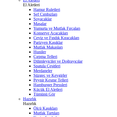
El Aletleri
El Aletleri
Hamur Ruletleri
Şef Cımbızları
Soyacaklar
Maşalar
Yumurta ve Mutfak Fırçaları
Konserve Açacakları
Ceviz ve Fındık Kıracakları
Parizyen Kaşıklar
Mutfak Makasları
Huniler
Çırpma Telleri
Dilimleyiciler ve Doğrayıcılar
Spatula Çeşitleri
Merdaneler
Süzgeç ve Kevgirler
Peynir Kesme Telleri
Hamburger Pressleri
Küçük El Aletleri
Tümünü Gör
Hazırlık
Hazırlık
Ölçü Kaşıkları
Mutfak Tartıları