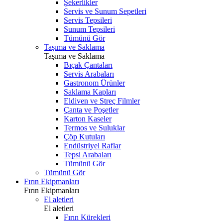
Şekerlikler
Servis ve Sunum Sepetleri
Servis Tepsileri
Sunum Tepsileri
Tümünü Gör
Taşıma ve Saklama
Taşıma ve Saklama
Bıçak Çantaları
Servis Arabaları
Gastronom Ürünler
Saklama Kapları
Eldiven ve Streç Filmler
Çanta ve Poşetler
Karton Kaseler
Termos ve Suluklar
Çöp Kutuları
Endüstriyel Raflar
Tepsi Arabaları
Tümünü Gör
Tümünü Gör
Fırın Ekipmanları
Fırın Ekipmanları
El aletleri
El aletleri
Fırın Kürekleri