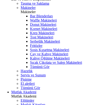
Taşıma ve Saklama
Makineler
Makineler
Bar Blenderları
Waffle Makineleri
Donut Makineleri
Kornet Makineleri
Krep Makineleri
Tost Makineleri
Şerbetlik Makineleri
Fritözler
Sosis Kızartma Makineleri
Çay ve Kahve Makineleri
Kahve Öğütme Makineleri
Sıcak Çikolata ve Salep Makineleri
Tümünü Gör
Hazırlık
Servis ve Sunum
Pişirme
El aletleri
Tümünü Gör
Mutfak Akademi
Mutfak Akademi
Eğitimler
Mutfak Kitapları