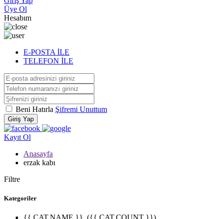
Giriş Yap
Üye Ol
Hesabım
E-POSTA İLE
TELEFON İLE
Beni Hatırla
Şifremi Unuttum
Giriş Yap
Kayıt Ol
Anasayfa
erzak kabı
Filtre
Kategoriler
{{ CAT.NAME }}
({{ CAT.COUNT }})