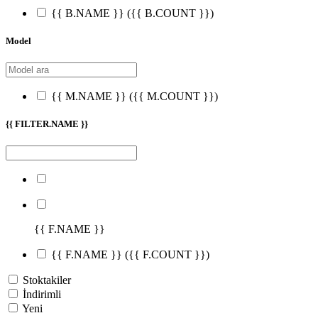
{{ B.NAME }}
({{ B.COUNT }})
Model
{{ M.NAME }}
({{ M.COUNT }})
{{ FILTER.NAME }}
{{ F.NAME }}
{{ F.NAME }}
({{ F.COUNT }})
Stoktakiler
İndirimli
Yeni