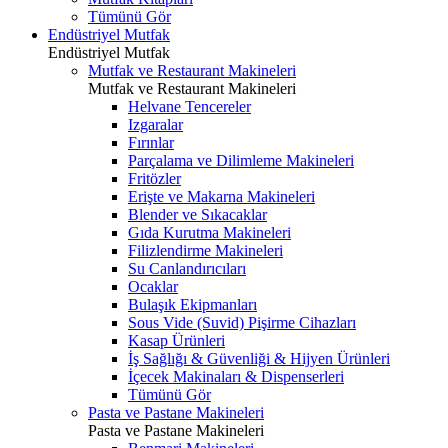
Tümünü Gör
Endüstriyel Mutfak
Endüstriyel Mutfak
Mutfak ve Restaurant Makineleri
Mutfak ve Restaurant Makineleri
Helvane Tencereler
Izgaralar
Fırınlar
Parçalama ve Dilimleme Makineleri
Fritözler
Erişte ve Makarna Makineleri
Blender ve Sıkacaklar
Gıda Kurutma Makineleri
Filizlendirme Makineleri
Su Canlandırıcıları
Ocaklar
Bulaşık Ekipmanları
Sous Vide (Suvid) Pişirme Cihazları
Kasap Ürünleri
İş Sağlığı & Güvenliği & Hijyen Ürünleri
İçecek Makinaları & Dispenserleri
Tümünü Gör
Pasta ve Pastane Makineleri
Pasta ve Pastane Makineleri