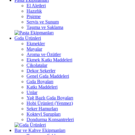
Pasta Ekipmanları
El Aletleri
Hazırlık
Pişirme
Servis ve Sunum
Taşıma ve Saklama
Gıda Ürünleri
Ekmekler
Mayalar
Aroma ve Özütler
Ekmek Katkı Maddeleri
Çikolatalar
Dekor Şekerler
Genel Gıda Maddeleri
Gıda Boyaları
Katkı Maddeleri
Unlar
Yağ Bazlı Gıda Boyaları
Hobi Ürünleri (Yenmez)
Şeker Hamurları
Kokteyl Şurupları
Dondurma Konsantreleri
Bar ve Kahve Ekipmanları