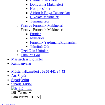
Benmari Makineleri
Dondurma Makineleri
Kompresörler
Airbrush Boya Tabancaları
Çikolata Makineleri
Tümünü Gör
Fırın ve Fırıncılık Makineleri
Fırın ve Fırıncılık Makineleri
Fırınlar
Mikserler
Fırıncılık Yardımcı Ekipmanları
Tümünü Gör
Özel Gün Ürünleri
Tümünü Gör
Masterclass Eğitimler
Kampanyalar
Müşteri Hizmetleri :
0850 441 34 43
AnaSayfa
Siparişlerim
Sipariş Takibi
TR − TL
Dil
Para Birimi