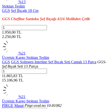
%13
Stoktan Teslim
GGS
Şef Bıçağı 18 Cm
GGS Chefline Santoku Şef Bıçağı 4116 Molibden Çelik
1.950,00 TL
2.250,00
TL
%21
Ücretsiz Kargo
Stoktan Teslim
GGS
GGS Solingen Interline Şef Bıçak Seti Çantalı 13 Parça
GGS-
Şef Bıçak Seti 13 Parça
11.865,83 TL
15.106,96
TL
%21
Ücretsiz Kargo
Stoktan Teslim
PİRGE
Masat
Pirge-oval-no 10-81082