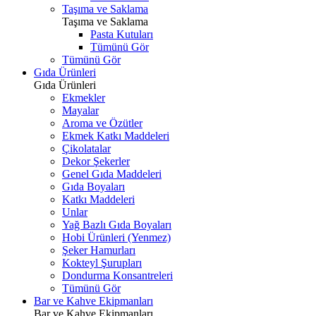
Taşıma ve Saklama
Taşıma ve Saklama
Pasta Kutuları
Tümünü Gör
Tümünü Gör
Gıda Ürünleri
Gıda Ürünleri
Ekmekler
Mayalar
Aroma ve Özütler
Ekmek Katkı Maddeleri
Çikolatalar
Dekor Şekerler
Genel Gıda Maddeleri
Gıda Boyaları
Katkı Maddeleri
Unlar
Yağ Bazlı Gıda Boyaları
Hobi Ürünleri (Yenmez)
Şeker Hamurları
Kokteyl Şurupları
Dondurma Konsantreleri
Tümünü Gör
Bar ve Kahve Ekipmanları
Bar ve Kahve Ekipmanları