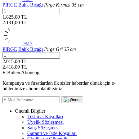
PİRGE
Balık Bıçağı
Pirge Kırmızı 35 cm
1.825,00 TL
2.191,00
TL
%17
PİRGE
Balık Bıçağı
Pirge Gri 35 cm
2.015,00 TL
2.418,00
TL
E-Bülten Aboneliği
Kampanya ve fırsatlardan ilk sizler haberdar olmak için e-
bültenimize abone olabilirsiniz.
Önemli Bilgiler
Teslimat Koşulları
Üyelik Sözleşmesi
Satış Sözleşmesi
Garanti ve İade Koşulları
Gizlilik ve Güvenlik