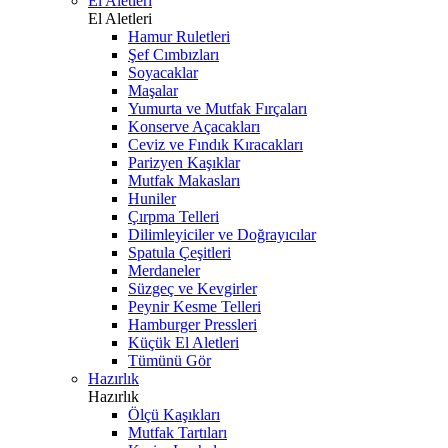
El Aletleri
El Aletleri
Hamur Ruletleri
Şef Cımbızları
Soyacaklar
Maşalar
Yumurta ve Mutfak Fırçaları
Konserve Açacakları
Ceviz ve Fındık Kıracakları
Parizyen Kaşıklar
Mutfak Makasları
Huniler
Çırpma Telleri
Dilimleyiciler ve Doğrayıcılar
Spatula Çeşitleri
Merdaneler
Süzgeç ve Kevgirler
Peynir Kesme Telleri
Hamburger Pressleri
Küçük El Aletleri
Tümünü Gör
Hazırlık
Hazırlık
Ölçü Kaşıkları
Mutfak Tartıları