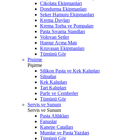
Çikolata Ekipmanları
Dondurma Ekipmanları
Şeker Hamuru Ekipmanları
Krema Duyları
Krema Torba ve Pompaları
Pasta Sıvama Standları
Volovan Setler
Hamur Açma Matı
Kruvasan Ekipmanları
Tümünü Gör
Pişirme
Pişirme
Silikon Pasta ve Kek Kalıpları
Silpatlar
Kek Kalıpları
Tart Kalıpları
Parfe ve Çemberler
Tümünü Gör
Servis ve Sunum
Servis ve Sunum
Pasta Altlıkları
Fanuslar
Kanepe Çatalları
Mumlar ve Pasta Yazıları
Tümünü Gör