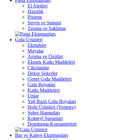
Pasta Ekipmanları
El Aletleri
Hazırlık
Pişirme
Servis ve Sunum
Taşıma ve Saklama
Gıda Ürünleri
Ekmekler
Mayalar
Aroma ve Özütler
Ekmek Katkı Maddeleri
Çikolatalar
Dekor Şekerler
Genel Gıda Maddeleri
Gıda Boyaları
Katkı Maddeleri
Unlar
Yağ Bazlı Gıda Boyaları
Hobi Ürünleri (Yenmez)
Şeker Hamurları
Kokteyl Şurupları
Dondurma Konsantreleri
Bar ve Kahve Ekipmanları