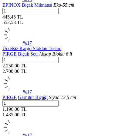
EPİNOX
Bıçak Mıknatısı
Eko-55 cm
445,45 TL
552,53
TL
%17
Ücretsiz Kargo
Stoktan Teslim
PİRGE
Bıçak Seti
Ahşap Bloklu 6 li
2.250,00 TL
2.700,00
TL
%17
PİRGE
Garnitür Bıçağı
Siyah 13,5 cm
1.196,00 TL
1.435,00
TL
%17