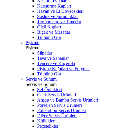
Kesim Levhaları
Karıştırma Kapları
Havan ve Et Dövecekleri
Sosluk ve Şurupluklar
Termometre ve Timerlar
Ölçü Kapları
Bıçak ve Masatlar
Tümünü Gör
Pişirme
Pişirme
Silpatlar
Tava ve Sahanlar
Tencere ve Kaçerola
Pişirme Kağıtları ve Folyolar
Tümünü Gör
Servis ve Sunum
Servis ve Sunum
Şef Önlükleri
Çelik Servis Ürünleri
Ahşap ve Bambu Servis Ürünleri
Porselen Servis Ürünleri
Polikarbon Servis Ürünleri
Diğer Servis Ürünleri
Küllükler
Peçetelikler