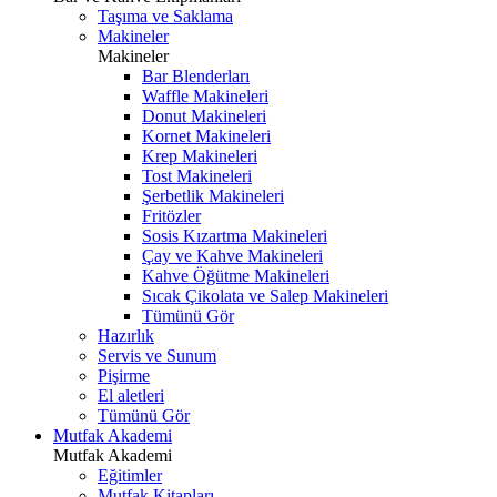
Taşıma ve Saklama
Makineler
Makineler
Bar Blenderları
Waffle Makineleri
Donut Makineleri
Kornet Makineleri
Krep Makineleri
Tost Makineleri
Şerbetlik Makineleri
Fritözler
Sosis Kızartma Makineleri
Çay ve Kahve Makineleri
Kahve Öğütme Makineleri
Sıcak Çikolata ve Salep Makineleri
Tümünü Gör
Hazırlık
Servis ve Sunum
Pişirme
El aletleri
Tümünü Gör
Mutfak Akademi
Mutfak Akademi
Eğitimler
Mutfak Kitapları