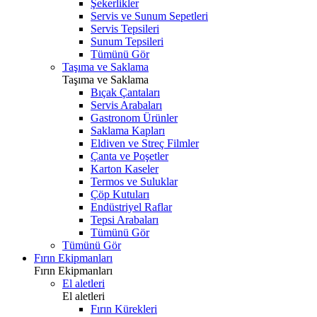
Şekerlikler
Servis ve Sunum Sepetleri
Servis Tepsileri
Sunum Tepsileri
Tümünü Gör
Taşıma ve Saklama
Taşıma ve Saklama
Bıçak Çantaları
Servis Arabaları
Gastronom Ürünler
Saklama Kapları
Eldiven ve Streç Filmler
Çanta ve Poşetler
Karton Kaseler
Termos ve Suluklar
Çöp Kutuları
Endüstriyel Raflar
Tepsi Arabaları
Tümünü Gör
Tümünü Gör
Fırın Ekipmanları
Fırın Ekipmanları
El aletleri
El aletleri
Fırın Kürekleri