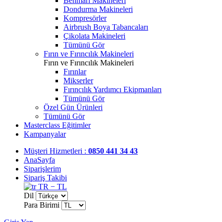
Benmari Makineleri
Dondurma Makineleri
Kompresörler
Airbrush Boya Tabancaları
Çikolata Makineleri
Tümünü Gör
Fırın ve Fırıncılık Makineleri
Fırın ve Fırıncılık Makineleri
Fırınlar
Mikserler
Fırıncılık Yardımcı Ekipmanları
Tümünü Gör
Özel Gün Ürünleri
Tümünü Gör
Masterclass Eğitimler
Kampanyalar
Müşteri Hizmetleri :
0850 441 34 43
AnaSayfa
Siparişlerim
Sipariş Takibi
TR − TL
Dil
Para Birimi