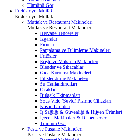
Tümünü Gör
Endüstriyel Mutfak
Endüstriyel Mutfak
Mutfak ve Restaurant Makineleri
Mutfak ve Restaurant Makineleri
Helvane Tencereler
Izgaralar
Fırınlar
Parçalama ve Dilimleme Makineleri
Fritözler
Erişte ve Makarna Makineleri
Blender ve Sıkacaklar
Gıda Kurutma Makineleri
Filizlendirme Makineleri
Su Canlandırıcıları
Ocaklar
Bulaşık Ekipmanları
Sous Vide (Suvid) Pişirme Cihazları
Kasap Ürünleri
İş Sağlığı & Güvenliği & Hijyen Ürünleri
İçecek Makinaları & Dispenserleri
Tümünü Gör
Pasta ve Pastane Makineleri
Pasta ve Pastane Makineleri