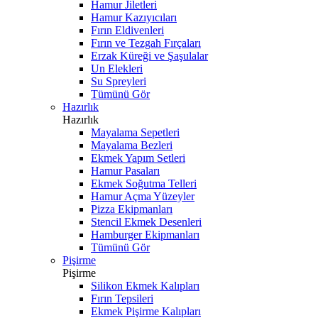
Hamur Jiletleri
Hamur Kazıyıcıları
Fırın Eldivenleri
Fırın ve Tezgah Fırçaları
Erzak Küreği ve Şaşulalar
Un Elekleri
Su Spreyleri
Tümünü Gör
Hazırlık
Hazırlık
Mayalama Sepetleri
Mayalama Bezleri
Ekmek Yapım Setleri
Hamur Pasaları
Ekmek Soğutma Telleri
Hamur Açma Yüzeyler
Pizza Ekipmanları
Stencil Ekmek Desenleri
Hamburger Ekipmanları
Tümünü Gör
Pişirme
Pişirme
Silikon Ekmek Kalıpları
Fırın Tepsileri
Ekmek Pişirme Kalıpları