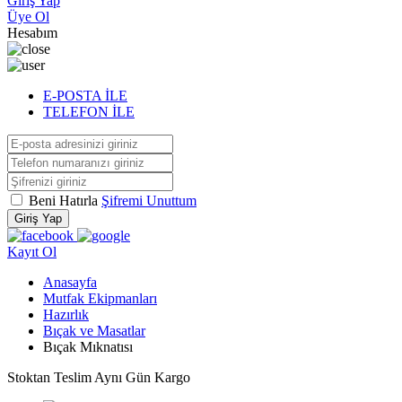
Giriş Yap
Üye Ol
Hesabım
E-POSTA İLE
TELEFON İLE
Beni Hatırla
Şifremi Unuttum
Giriş Yap
Kayıt Ol
Anasayfa
Mutfak Ekipmanları
Hazırlık
Bıçak ve Masatlar
Bıçak Mıknatısı
Stoktan Teslim
Aynı Gün Kargo