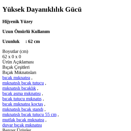
Yüksek Dayanıklılık Gücü
Hijyenik Yüzey
Uzun Ömürlü Kullanım
Uzunluk : 62 cm
Boyutlar (cm)
62 x 0 x 0
Ürün Açıklaması
Bıçak Çeşitleri
Bıçak Mıknatısları
bıçak mıknatısı
,
mıknatıslı bıçak tutucu
,
mıknatıslı bıçaklık
,
bıçak asma mıknatısı
,
bıçak tutucu mıknatıs
,
bıçak mıknatısı koçtaş
,
mıknatıslı bıçak standı
,
mıknatıslı bıçak tutucu 55 cm
,
mutfak bıçak mıknatısı
,
duvar bıçak mıknatısı
Benzer Ürünler