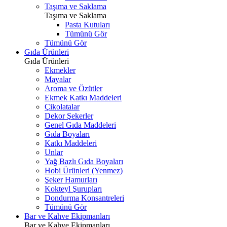
Taşıma ve Saklama
Taşıma ve Saklama
Pasta Kutuları
Tümünü Gör
Tümünü Gör
Gıda Ürünleri
Gıda Ürünleri
Ekmekler
Mayalar
Aroma ve Özütler
Ekmek Katkı Maddeleri
Çikolatalar
Dekor Şekerler
Genel Gıda Maddeleri
Gıda Boyaları
Katkı Maddeleri
Unlar
Yağ Bazlı Gıda Boyaları
Hobi Ürünleri (Yenmez)
Şeker Hamurları
Kokteyl Şurupları
Dondurma Konsantreleri
Tümünü Gör
Bar ve Kahve Ekipmanları
Bar ve Kahve Ekipmanları