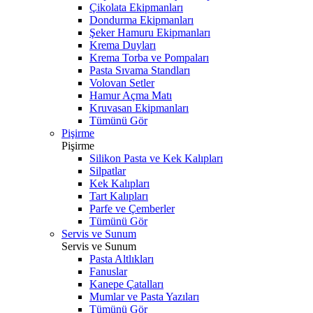
Çikolata Ekipmanları
Dondurma Ekipmanları
Şeker Hamuru Ekipmanları
Krema Duyları
Krema Torba ve Pompaları
Pasta Sıvama Standları
Volovan Setler
Hamur Açma Matı
Kruvasan Ekipmanları
Tümünü Gör
Pişirme
Pişirme
Silikon Pasta ve Kek Kalıpları
Silpatlar
Kek Kalıpları
Tart Kalıpları
Parfe ve Çemberler
Tümünü Gör
Servis ve Sunum
Servis ve Sunum
Pasta Altlıkları
Fanuslar
Kanepe Çatalları
Mumlar ve Pasta Yazıları
Tümünü Gör