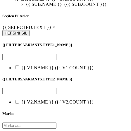
{{ SUB.NAME }}
({{ SUB.COUNT }})
Seçilen Filtreler
{{ SELECTED.TEXT }} ×
HEPSİNİ SİL
{{ FILTERS.VARIANTS.TYPE1_NAME }}
{{ V1.NAME }}
({{ V1.COUNT }})
{{ FILTERS.VARIANTS.TYPE2_NAME }}
{{ V2.NAME }}
({{ V2.COUNT }})
Marka