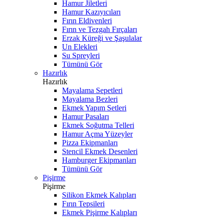
Hamur Jiletleri
Hamur Kazıyıcıları
Fırın Eldivenleri
Fırın ve Tezgah Fırçaları
Erzak Küreği ve Şaşulalar
Un Elekleri
Su Spreyleri
Tümünü Gör
Hazırlık
Hazırlık
Mayalama Sepetleri
Mayalama Bezleri
Ekmek Yapım Setleri
Hamur Pasaları
Ekmek Soğutma Telleri
Hamur Açma Yüzeyler
Pizza Ekipmanları
Stencil Ekmek Desenleri
Hamburger Ekipmanları
Tümünü Gör
Pişirme
Pişirme
Silikon Ekmek Kalıpları
Fırın Tepsileri
Ekmek Pişirme Kalıpları