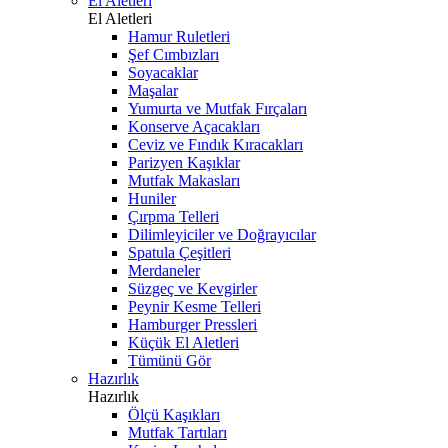
El Aletleri
El Aletleri
Hamur Ruletleri
Şef Cımbızları
Soyacaklar
Maşalar
Yumurta ve Mutfak Fırçaları
Konserve Açacakları
Ceviz ve Fındık Kıracakları
Parizyen Kaşıklar
Mutfak Makasları
Huniler
Çırpma Telleri
Dilimleyiciler ve Doğrayıcılar
Spatula Çeşitleri
Merdaneler
Süzgeç ve Kevgirler
Peynir Kesme Telleri
Hamburger Pressleri
Küçük El Aletleri
Tümünü Gör
Hazırlık
Hazırlık
Ölçü Kaşıkları
Mutfak Tartıları