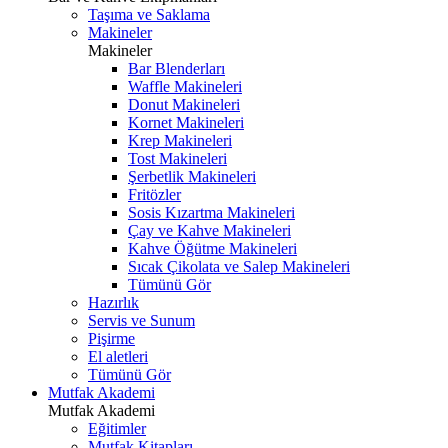
Taşıma ve Saklama
Makineler
Makineler
Bar Blenderları
Waffle Makineleri
Donut Makineleri
Kornet Makineleri
Krep Makineleri
Tost Makineleri
Şerbetlik Makineleri
Fritözler
Sosis Kızartma Makineleri
Çay ve Kahve Makineleri
Kahve Öğütme Makineleri
Sıcak Çikolata ve Salep Makineleri
Tümünü Gör
Hazırlık
Servis ve Sunum
Pişirme
El aletleri
Tümünü Gör
Mutfak Akademi
Mutfak Akademi
Eğitimler
Mutfak Kitapları