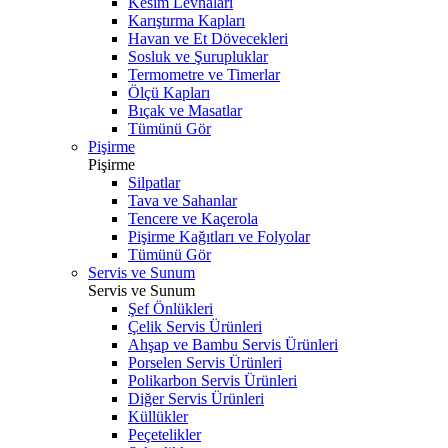
Kesim Levhaları
Karıştırma Kapları
Havan ve Et Dövecekleri
Sosluk ve Şurupluklar
Termometre ve Timerlar
Ölçü Kapları
Bıçak ve Masatlar
Tümünü Gör
Pişirme
Pişirme
Silpatlar
Tava ve Sahanlar
Tencere ve Kaçerola
Pişirme Kağıtları ve Folyolar
Tümünü Gör
Servis ve Sunum
Servis ve Sunum
Şef Önlükleri
Çelik Servis Ürünleri
Ahşap ve Bambu Servis Ürünleri
Porselen Servis Ürünleri
Polikarbon Servis Ürünleri
Diğer Servis Ürünleri
Küllükler
Peçetelikler