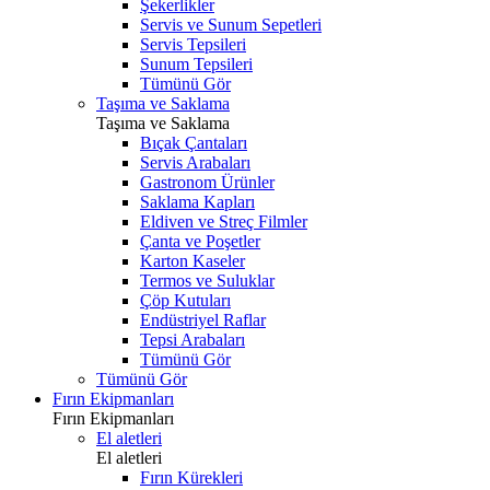
Şekerlikler
Servis ve Sunum Sepetleri
Servis Tepsileri
Sunum Tepsileri
Tümünü Gör
Taşıma ve Saklama
Taşıma ve Saklama
Bıçak Çantaları
Servis Arabaları
Gastronom Ürünler
Saklama Kapları
Eldiven ve Streç Filmler
Çanta ve Poşetler
Karton Kaseler
Termos ve Suluklar
Çöp Kutuları
Endüstriyel Raflar
Tepsi Arabaları
Tümünü Gör
Tümünü Gör
Fırın Ekipmanları
Fırın Ekipmanları
El aletleri
El aletleri
Fırın Kürekleri