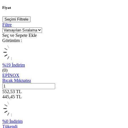
Fiyat
Seçimi Filtrele
Filtre
Seç ve Sepete Ekle
Görünüm :
%
19
İndirim
(0)
EPİNOX
Bıçak Mıknatısı
552,53
TL
445,45
TL
%
0
İndirim
Tükendi