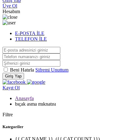
Giriş Yap
Üye Ol
Hesabım
E-POSTA İLE
TELEFON İLE
Beni Hatırla
Şifremi Unuttum
Giriş Yap
Kayıt Ol
Anasayfa
bıçak asma mıknatısı
Filtre
Kategoriler
{{ CAT.NAME }}
({{ CAT.COUNT }})