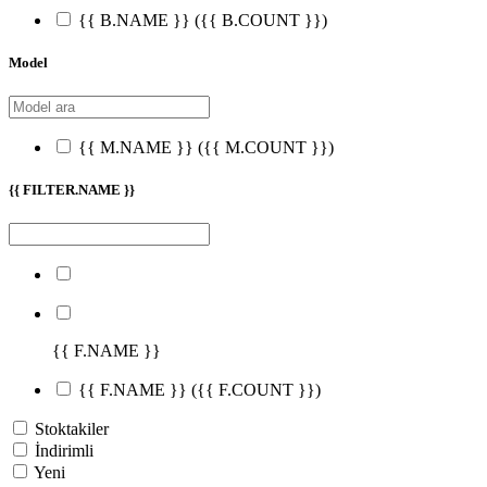
{{ B.NAME }}
({{ B.COUNT }})
Model
{{ M.NAME }}
({{ M.COUNT }})
{{ FILTER.NAME }}
{{ F.NAME }}
{{ F.NAME }}
({{ F.COUNT }})
Stoktakiler
İndirimli
Yeni