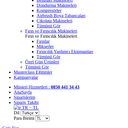
Benmari Makineleri
Dondurma Makineleri
Kompresörler
Airbrush Boya Tabancaları
Çikolata Makineleri
Tümünü Gör
Fırın ve Fırıncılık Makineleri
Fırın ve Fırıncılık Makineleri
Fırınlar
Mikserler
Fırıncılık Yardımcı Ekipmanları
Tümünü Gör
Özel Gün Ürünleri
Tümünü Gör
Masterclass Eğitimler
Kampanyalar
Müşteri Hizmetleri :
0850 441 34 43
AnaSayfa
Siparişlerim
Sipariş Takibi
TR − TL
Dil
Para Birimi