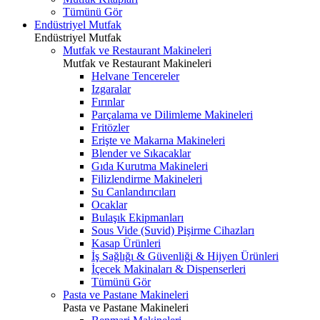
Tümünü Gör
Endüstriyel Mutfak
Endüstriyel Mutfak
Mutfak ve Restaurant Makineleri
Mutfak ve Restaurant Makineleri
Helvane Tencereler
Izgaralar
Fırınlar
Parçalama ve Dilimleme Makineleri
Fritözler
Erişte ve Makarna Makineleri
Blender ve Sıkacaklar
Gıda Kurutma Makineleri
Filizlendirme Makineleri
Su Canlandırıcıları
Ocaklar
Bulaşık Ekipmanları
Sous Vide (Suvid) Pişirme Cihazları
Kasap Ürünleri
İş Sağlığı & Güvenliği & Hijyen Ürünleri
İçecek Makinaları & Dispenserleri
Tümünü Gör
Pasta ve Pastane Makineleri
Pasta ve Pastane Makineleri