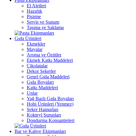
Pasta Ekipmanları
El Aletleri
Hazırlık
Pişirme
Servis ve Sunum
Taşıma ve Saklama
Gıda Ürünleri
Ekmekler
Mayalar
Aroma ve Özütler
Ekmek Katkı Maddeleri
Çikolatalar
Dekor Şekerler
Genel Gıda Maddeleri
Gıda Boyaları
Katkı Maddeleri
Unlar
Yağ Bazlı Gıda Boyaları
Hobi Ürünleri (Yenmez)
Şeker Hamurları
Kokteyl Şurupları
Dondurma Konsantreleri
Bar ve Kahve Ekipmanları