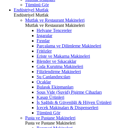
Tümünü Gör
Endüstriyel Mutfak
Endüstriyel Mutfak
Mutfak ve Restaurant Makineleri
Mutfak ve Restaurant Makineleri
Helvane Tencereler
Izgaralar
Fırınlar
Parçalama ve Dilimleme Makineleri
Fritözler
Erişte ve Makarna Makineleri
Blender ve Sıkacaklar
Gıda Kurutma Makineleri
Filizlendirme Makineleri
Su Canlandırıcıları
Ocaklar
Bulaşık Ekipmanları
Sous Vide (Suvid) Pişirme Cihazları
Kasap Ürünleri
İş Sağlığı & Güvenliği & Hijyen Ürünleri
İçecek Makinaları & Dispenserleri
Tümünü Gör
Pasta ve Pastane Makineleri
Pasta ve Pastane Makineleri