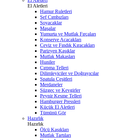
El Aletleri
El Aletleri
Hamur Ruletleri
Şef Cımbızları
Soyacaklar
Maşalar
Yumurta ve Mutfak Fırçaları
Konserve Açacakları
Ceviz ve Fındık Kıracakları
Parizyen Kaşıklar
Mutfak Makasları
Huniler
Çırpma Telleri
Dilimleyiciler ve Doğrayıcılar
Spatula Çeşitleri
Merdaneler
Süzgeç ve Kevgirler
Peynir Kesme Telleri
Hamburger Pressleri
Küçük El Aletleri
Tümünü Gör
Hazırlık
Hazırlık
Ölçü Kaşıkları
Mutfak Tartıları