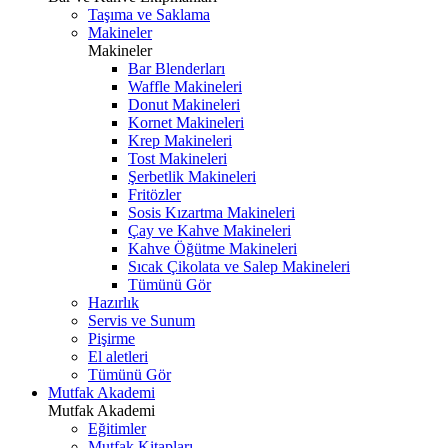
Taşıma ve Saklama
Makineler
Makineler
Bar Blenderları
Waffle Makineleri
Donut Makineleri
Kornet Makineleri
Krep Makineleri
Tost Makineleri
Şerbetlik Makineleri
Fritözler
Sosis Kızartma Makineleri
Çay ve Kahve Makineleri
Kahve Öğütme Makineleri
Sıcak Çikolata ve Salep Makineleri
Tümünü Gör
Hazırlık
Servis ve Sunum
Pişirme
El aletleri
Tümünü Gör
Mutfak Akademi
Mutfak Akademi
Eğitimler
Mutfak Kitapları