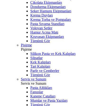
Çikolata Ekipmanları
Dondurma Ekipmanları
Şeker Hamuru Ekipmanları
Krema Duyları
Krema Torba ve Pompaları
Pasta Sıvama Standları
Volovan Setler
Hamur Açma Matı
Kruvasan Ekipmanları
Tümünü Gör
Pişirme
Pişirme
Silikon Pasta ve Kek Kalıpları
Silpatlar
Kek Kalıpları
Tart Kalıpları
Parfe ve Çemberler
Tümünü Gör
Servis ve Sunum
Servis ve Sunum
Pasta Altlıkları
Fanuslar
Kanepe Çatalları
Mumlar ve Pasta Yazıları
Tümünü Gör