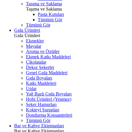
Taşıma ve Saklama
Taşıma ve Saklama
Pasta Kutuları
Tümünü Gör
Tümünü Gör
Gıda Ürünleri
Gıda Ürünleri
Ekmekler
Mayalar
Aroma ve Özütler
Ekmek Katkı Maddeleri
Çikolatalar
Dekor Şekerler
Genel Gıda Maddeleri
Gıda Boyaları
Katkı Maddeleri
Unlar
Yağ Bazlı Gıda Boyaları
Hobi Ürünleri (Yenmez)
Şeker Hamurları
Kokteyl Şurupları
Dondurma Konsantreleri
Tümünü Gör
Bar ve Kahve Ekipmanları
Bar ve Kahve Ekipmanları