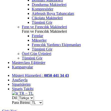
Benmari Makineleri
Dondurma Makineleri
Kompresörler
Airbrush Boya Tabancaları
Çikolata Makineleri
Tümünü Gör
Fırın ve Fırıncılık Makineleri
Fırın ve Fırıncılık Makineleri
Fırınlar
Mikserler
Fırıncılık Yardımcı Ekipmanları
Tümünü Gör
Özel Gün Ürünleri
Tümünü Gör
Masterclass Eğitimler
Kampanyalar
Müşteri Hizmetleri :
0850 441 34 43
AnaSayfa
Siparişlerim
Sipariş Takibi
TR − TL
Dil
Para Birimi