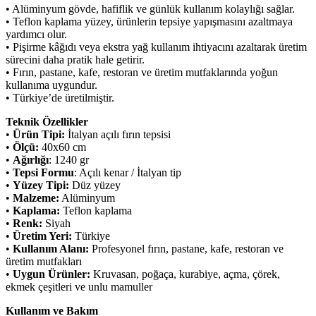
• Alüminyum gövde, hafiflik ve günlük kullanım kolaylığı sağlar.
• Teflon kaplama yüzey, ürünlerin tepsiye yapışmasını azaltmaya
yardımcı olur.
• Pişirme kâğıdı veya ekstra yağ kullanım ihtiyacını azaltarak üretim
sürecini daha pratik hale getirir.
• Fırın, pastane, kafe, restoran ve üretim mutfaklarında yoğun
kullanıma uygundur.
• Türkiye’de üretilmiştir.
Teknik Özellikler
•
Ürün Tipi:
İtalyan açılı fırın tepsisi
•
Ölçü:
40x60 cm
•
Ağırlığı
: 1240 gr
•
Tepsi Formu
: Açılı kenar / İtalyan tip
•
Yüzey Tipi:
Düz yüzey
•
Malzeme:
Alüminyum
•
Kaplama:
Teflon kaplama
•
Renk:
Siyah
•
Üretim Yeri:
Türkiye
•
Kullanım Alanı:
Profesyonel fırın, pastane, kafe, restoran ve
üretim mutfakları
•
Uygun Ürünler:
Kruvasan, poğaça, kurabiye, açma, çörek,
ekmek çeşitleri ve unlu mamuller
Kullanım ve Bakım