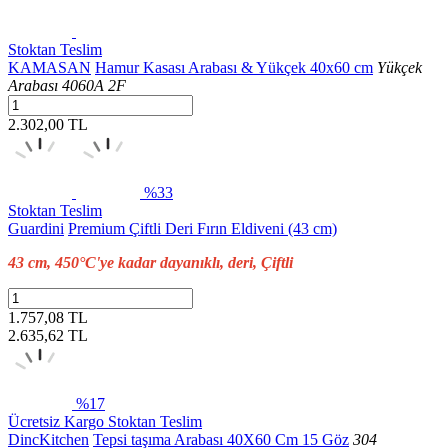
Stoktan Teslim
KAMASAN
Hamur Kasası Arabası & Yükçek 40x60 cm
Yükçek
Arabası 4060A 2F
2.302,00 TL
%33
Stoktan Teslim
Guardini
Premium Çiftli Deri Fırın Eldiveni (43 cm)
43 cm, 450°C'ye kadar dayanıklı, deri, Çiftli
1.757,08 TL
2.635,62
TL
%17
Ücretsiz Kargo
Stoktan Teslim
DincKitchen
Tepsi taşıma Arabası 40X60 Cm 15 Göz
304