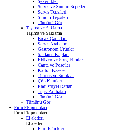
Şekerlikler
Servis ve Sunum Sepetleri
Servis Tepsileri
Sunum Tepsileri
Tümünü Gör
Taşıma ve Saklama
Taşıma ve Saklama
Bıçak Çantaları
Servis Arabaları
Gastronom Ürünler
Saklama Kapları
Eldiven ve Streç Filmler
Çanta ve Poşetler
Karton Kaseler
Termos ve Suluklar
Çöp Kutuları
Endüstriyel Raflar
Tepsi Arabaları
Tümünü Gör
Tümünü Gör
Fırın Ekipmanları
Fırın Ekipmanları
El aletleri
El aletleri
Fırın Kürekleri