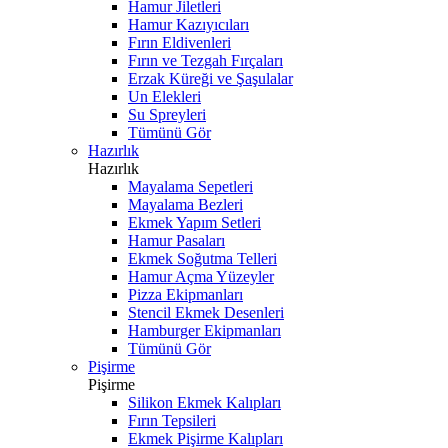
Hamur Jiletleri
Hamur Kazıyıcıları
Fırın Eldivenleri
Fırın ve Tezgah Fırçaları
Erzak Küreği ve Şaşulalar
Un Elekleri
Su Spreyleri
Tümünü Gör
Hazırlık
Hazırlık
Mayalama Sepetleri
Mayalama Bezleri
Ekmek Yapım Setleri
Hamur Pasaları
Ekmek Soğutma Telleri
Hamur Açma Yüzeyler
Pizza Ekipmanları
Stencil Ekmek Desenleri
Hamburger Ekipmanları
Tümünü Gör
Pişirme
Pişirme
Silikon Ekmek Kalıpları
Fırın Tepsileri
Ekmek Pişirme Kalıpları