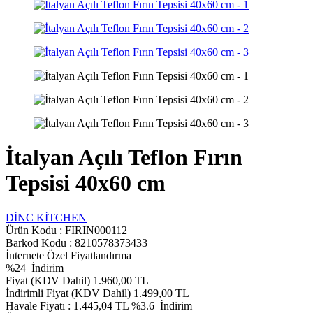
İtalyan Açılı Teflon Fırın
Tepsisi 40x60 cm
DİNC KİTCHEN
Ürün Kodu :
FIRIN000112
Barkod Kodu : 8210578373433
İnternete Özel Fiyatlandırma
%
24
İndirim
Fiyat (KDV Dahil)
1.960,00
TL
İndirimli Fiyat (KDV Dahil)
1.499,00
TL
Havale Fiyatı :
1.445,04
TL
%3.6
İndirim