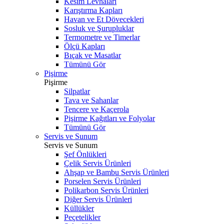
Kesim Levhaları
Karıştırma Kapları
Havan ve Et Dövecekleri
Sosluk ve Şurupluklar
Termometre ve Timerlar
Ölçü Kapları
Bıçak ve Masatlar
Tümünü Gör
Pişirme
Pişirme
Silpatlar
Tava ve Sahanlar
Tencere ve Kaçerola
Pişirme Kağıtları ve Folyolar
Tümünü Gör
Servis ve Sunum
Servis ve Sunum
Şef Önlükleri
Çelik Servis Ürünleri
Ahşap ve Bambu Servis Ürünleri
Porselen Servis Ürünleri
Polikarbon Servis Ürünleri
Diğer Servis Ürünleri
Küllükler
Peçetelikler