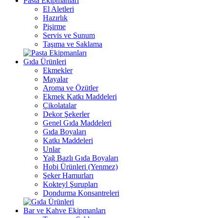
Pasta Ekipmanları
El Aletleri
Hazırlık
Pişirme
Servis ve Sunum
Taşıma ve Saklama
Gıda Ürünleri
Ekmekler
Mayalar
Aroma ve Özütler
Ekmek Katkı Maddeleri
Çikolatalar
Dekor Şekerler
Genel Gıda Maddeleri
Gıda Boyaları
Katkı Maddeleri
Unlar
Yağ Bazlı Gıda Boyaları
Hobi Ürünleri (Yenmez)
Şeker Hamurları
Kokteyl Şurupları
Dondurma Konsantreleri
Bar ve Kahve Ekipmanları