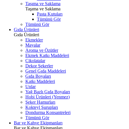
Taşıma ve Saklama
Taşıma ve Saklama
Pasta Kutuları
Tümünü Gör
Tümünü Gör
Gıda Ürünleri
Gıda Ürünleri
Ekmekler
Mayalar
Aroma ve Özütler
Ekmek Katkı Maddeleri
Çikolatalar
Dekor Şekerler
Genel Gıda Maddeleri
Gıda Boyaları
Katkı Maddeleri
Unlar
Yağ Bazlı Gıda Boyaları
Hobi Ürünleri (Yenmez)
Şeker Hamurları
Kokteyl Şurupları
Dondurma Konsantreleri
Tümünü Gör
Bar ve Kahve Ekipmanları
Bar ve Kahve Ekipmanları