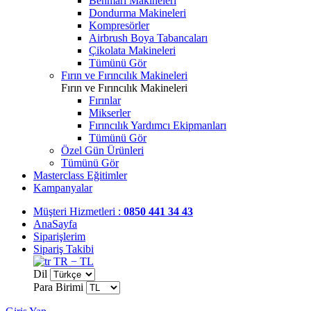
Benmari Makineleri
Dondurma Makineleri
Kompresörler
Airbrush Boya Tabancaları
Çikolata Makineleri
Tümünü Gör
Fırın ve Fırıncılık Makineleri
Fırın ve Fırıncılık Makineleri
Fırınlar
Mikserler
Fırıncılık Yardımcı Ekipmanları
Tümünü Gör
Özel Gün Ürünleri
Tümünü Gör
Masterclass Eğitimler
Kampanyalar
Müşteri Hizmetleri :
0850 441 34 43
AnaSayfa
Siparişlerim
Sipariş Takibi
TR − TL
Dil
Para Birimi