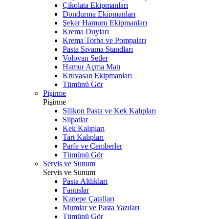
Çikolata Ekipmanları
Dondurma Ekipmanları
Şeker Hamuru Ekipmanları
Krema Duyları
Krema Torba ve Pompaları
Pasta Sıvama Standları
Volovan Setler
Hamur Açma Matı
Kruvasan Ekipmanları
Tümünü Gör
Pişirme
Pişirme
Silikon Pasta ve Kek Kalıpları
Silpatlar
Kek Kalıpları
Tart Kalıpları
Parfe ve Çemberler
Tümünü Gör
Servis ve Sunum
Servis ve Sunum
Pasta Altlıkları
Fanuslar
Kanepe Çatalları
Mumlar ve Pasta Yazıları
Tümünü Gör