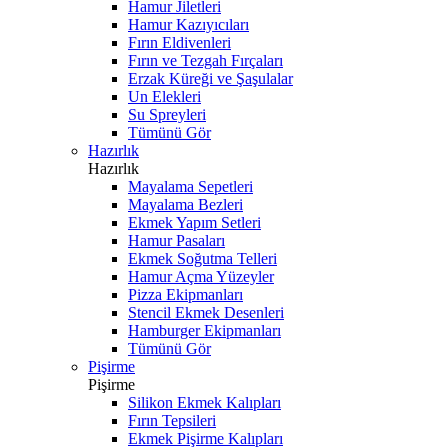
Hamur Jiletleri
Hamur Kazıyıcıları
Fırın Eldivenleri
Fırın ve Tezgah Fırçaları
Erzak Küreği ve Şaşulalar
Un Elekleri
Su Spreyleri
Tümünü Gör
Hazırlık
Hazırlık
Mayalama Sepetleri
Mayalama Bezleri
Ekmek Yapım Setleri
Hamur Pasaları
Ekmek Soğutma Telleri
Hamur Açma Yüzeyler
Pizza Ekipmanları
Stencil Ekmek Desenleri
Hamburger Ekipmanları
Tümünü Gör
Pişirme
Pişirme
Silikon Ekmek Kalıpları
Fırın Tepsileri
Ekmek Pişirme Kalıpları