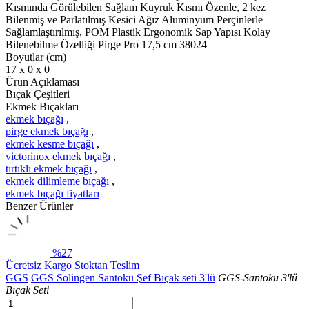
Kısmında Görülebilen Sağlam Kuyruk Kısmı Özenle, 2 kez
Bilenmiş ve Parlatılmış Kesici Ağız Aluminyum Perçinlerle
Sağlamlaştırılmış, POM Plastik Ergonomik Sap Yapısı Kolay
Bilenebilme Özelliği Pirge Pro 17,5 cm 38024
Boyutlar (cm)
17 x 0 x 0
Ürün Açıklaması
Bıçak Çeşitleri
Ekmek Bıçakları
ekmek bıçağı
,
pirge ekmek bıçağı
,
ekmek kesme bıçağı
,
victorinox ekmek bıçağı
,
tırtıklı ekmek bıçağı
,
ekmek dilimleme bıçağı
,
ekmek bıçağı fiyatları
Benzer Ürünler
%27
Ücretsiz Kargo
Stoktan Teslim
GGS
GGS Solingen Santoku Şef Bıçak seti 3'lü
GGS-Santoku 3'lü
Bıçak Seti