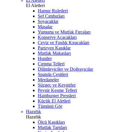
El Aletleri
El Aletleri
Hamur Ruletleri
Şef Cımbızları
Soyacaklar
Maşalar
Yumurta ve Mutfak Fırçaları
Konserve Açacakları
Ceviz ve Fındık Kıracakları
Parizyen Kaşıklar
Mutfak Makasları
Huniler
Çırpma Telleri
Dilimleyiciler ve Doğrayıcılar
Spatula Çeşitleri
Merdaneler
Süzgeç ve Kevgirler
Peynir Kesme Telleri
Hamburger Pressleri
Küçük El Aletleri
Tümünü Gör
Hazırlık
Hazırlık
Ölçü Kaşıkları
Mutfak Tartıları