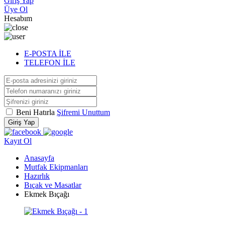
Giriş Yap
Üye Ol
Hesabım
E-POSTA İLE
TELEFON İLE
Beni Hatırla
Şifremi Unuttum
Giriş Yap
Kayıt Ol
Anasayfa
Mutfak Ekipmanları
Hazırlık
Bıçak ve Masatlar
Ekmek Bıçağı