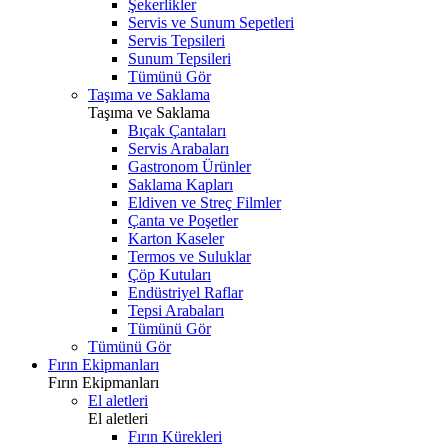
Şekerlikler
Servis ve Sunum Sepetleri
Servis Tepsileri
Sunum Tepsileri
Tümünü Gör
Taşıma ve Saklama
Taşıma ve Saklama
Bıçak Çantaları
Servis Arabaları
Gastronom Ürünler
Saklama Kapları
Eldiven ve Streç Filmler
Çanta ve Poşetler
Karton Kaseler
Termos ve Suluklar
Çöp Kutuları
Endüstriyel Raflar
Tepsi Arabaları
Tümünü Gör
Tümünü Gör
Fırın Ekipmanları
Fırın Ekipmanları
El aletleri
El aletleri
Fırın Kürekleri