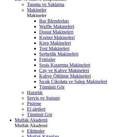
Taşıma ve Saklama
Makineler
Makineler
Bar Blenderları
Waffle Makineleri
Donut Makineleri
Kornet Makineleri
Krep Makineleri
Tost Makineleri
Şerbetlik Makineleri
Fritözler
Sosis Kızartma Makineleri
Çay ve Kahve Makineleri
Kahve Öğütme Makineleri
Sıcak Çikolata ve Salep Makineleri
Tümünü Gör
Hazırlık
Servis ve Sunum
Pişirme
El aletleri
Tümünü Gör
Mutfak Akademi
Mutfak Akademi
Eğitimler
Mutfak Kitapları