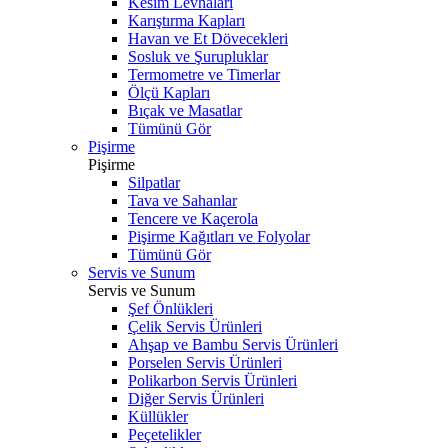
Kesim Levhaları
Karıştırma Kapları
Havan ve Et Dövecekleri
Sosluk ve Şurupluklar
Termometre ve Timerlar
Ölçü Kapları
Bıçak ve Masatlar
Tümünü Gör
Pişirme
Pişirme
Silpatlar
Tava ve Sahanlar
Tencere ve Kaçerola
Pişirme Kağıtları ve Folyolar
Tümünü Gör
Servis ve Sunum
Servis ve Sunum
Şef Önlükleri
Çelik Servis Ürünleri
Ahşap ve Bambu Servis Ürünleri
Porselen Servis Ürünleri
Polikarbon Servis Ürünleri
Diğer Servis Ürünleri
Küllükler
Peçetelikler