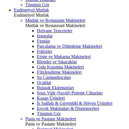
Tümünü Gör
Endüstriyel Mutfak
Endüstriyel Mutfak
Mutfak ve Restaurant Makineleri
Mutfak ve Restaurant Makineleri
Helvane Tencereler
Izgaralar
Fırınlar
Parçalama ve Dilimleme Makineleri
Fritözler
Erişte ve Makarna Makineleri
Blender ve Sıkacaklar
Gıda Kurutma Makineleri
Filizlendirme Makineleri
Su Canlandırıcıları
Ocaklar
Bulaşık Ekipmanları
Sous Vide (Suvid) Pişirme Cihazları
Kasap Ürünleri
İş Sağlığı & Güvenliği & Hijyen Ürünleri
İçecek Makinaları & Dispenserleri
Tümünü Gör
Pasta ve Pastane Makineleri
Pasta ve Pastane Makineleri