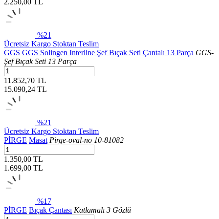
2.250,00
TL
%21
Ücretsiz Kargo
Stoktan Teslim
GGS
GGS Solingen Interline Şef Bıçak Seti Çantalı 13 Parça
GGS-
Şef Bıçak Seti 13 Parça
11.852,70 TL
15.090,24
TL
%21
Ücretsiz Kargo
Stoktan Teslim
PİRGE
Masat
Pirge-oval-no 10-81082
1.350,00 TL
1.699,00
TL
%17
PİRGE
Bıçak Çantası
Katlamalı 3 Gözlü