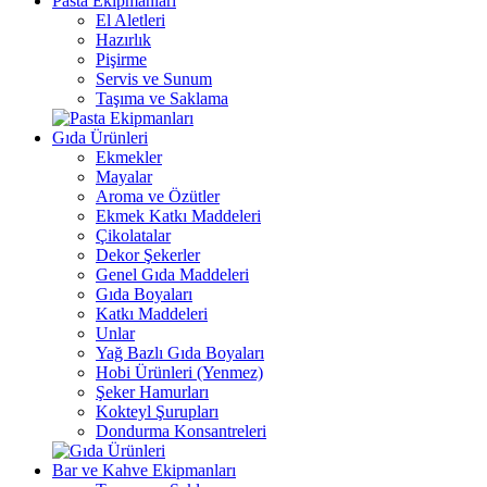
Pasta Ekipmanları
El Aletleri
Hazırlık
Pişirme
Servis ve Sunum
Taşıma ve Saklama
Gıda Ürünleri
Ekmekler
Mayalar
Aroma ve Özütler
Ekmek Katkı Maddeleri
Çikolatalar
Dekor Şekerler
Genel Gıda Maddeleri
Gıda Boyaları
Katkı Maddeleri
Unlar
Yağ Bazlı Gıda Boyaları
Hobi Ürünleri (Yenmez)
Şeker Hamurları
Kokteyl Şurupları
Dondurma Konsantreleri
Bar ve Kahve Ekipmanları