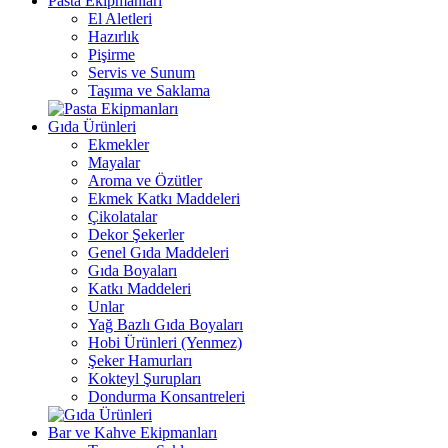
Pasta Ekipmanları
El Aletleri
Hazırlık
Pişirme
Servis ve Sunum
Taşıma ve Saklama
Gıda Ürünleri
Ekmekler
Mayalar
Aroma ve Özütler
Ekmek Katkı Maddeleri
Çikolatalar
Dekor Şekerler
Genel Gıda Maddeleri
Gıda Boyaları
Katkı Maddeleri
Unlar
Yağ Bazlı Gıda Boyaları
Hobi Ürünleri (Yenmez)
Şeker Hamurları
Kokteyl Şurupları
Dondurma Konsantreleri
Bar ve Kahve Ekipmanları