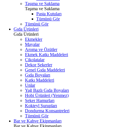
Taşıma ve Saklama
Taşıma ve Saklama
Pasta Kutuları
Tümünü Gör
Tümünü Gör
Gıda Ürünleri
Gıda Ürünleri
Ekmekler
Mayalar
Aroma ve Özütler
Ekmek Katkı Maddeleri
Çikolatalar
Dekor Şekerler
Genel Gıda Maddeleri
Gıda Boyaları
Katkı Maddeleri
Unlar
Yağ Bazlı Gıda Boyaları
Hobi Ürünleri (Yenmez)
Şeker Hamurları
Kokteyl Şurupları
Dondurma Konsantreleri
Tümünü Gör
Bar ve Kahve Ekipmanları
Bar ve Kahve Ekipmanları