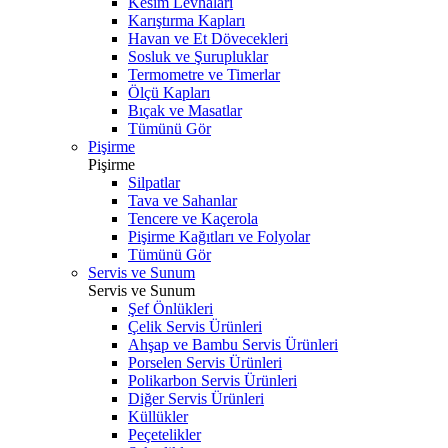
Kesim Levhaları
Karıştırma Kapları
Havan ve Et Dövecekleri
Sosluk ve Şurupluklar
Termometre ve Timerlar
Ölçü Kapları
Bıçak ve Masatlar
Tümünü Gör
Pişirme
Pişirme
Silpatlar
Tava ve Sahanlar
Tencere ve Kaçerola
Pişirme Kağıtları ve Folyolar
Tümünü Gör
Servis ve Sunum
Servis ve Sunum
Şef Önlükleri
Çelik Servis Ürünleri
Ahşap ve Bambu Servis Ürünleri
Porselen Servis Ürünleri
Polikarbon Servis Ürünleri
Diğer Servis Ürünleri
Küllükler
Peçetelikler