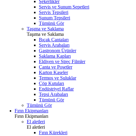
Şekerlikler
Servis ve Sunum Sepetleri
Servis Tepsileri
Sunum Tepsileri
Tümünü Gör
Taşıma ve Saklama
Taşıma ve Saklama
Bıçak Çantaları
Servis Arabaları
Gastronom Ürünler
Saklama Kapları
Eldiven ve Streç Filmler
Çanta ve Poşetler
Karton Kaseler
Termos ve Suluklar
Çöp Kutuları
Endüstriyel Raflar
Tepsi Arabaları
Tümünü Gör
Tümünü Gör
Fırın Ekipmanları
Fırın Ekipmanları
El aletleri
El aletleri
Fırın Kürekleri