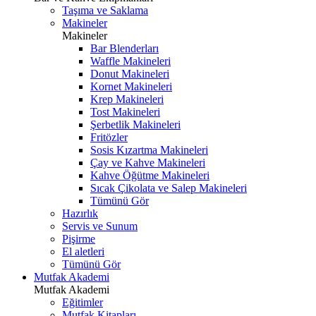
Taşıma ve Saklama
Makineler
Makineler
Bar Blenderları
Waffle Makineleri
Donut Makineleri
Kornet Makineleri
Krep Makineleri
Tost Makineleri
Şerbetlik Makineleri
Fritözler
Sosis Kızartma Makineleri
Çay ve Kahve Makineleri
Kahve Öğütme Makineleri
Sıcak Çikolata ve Salep Makineleri
Tümünü Gör
Hazırlık
Servis ve Sunum
Pişirme
El aletleri
Tümünü Gör
Mutfak Akademi
Mutfak Akademi
Eğitimler
Mutfak Kitapları