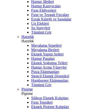
Hamur Jiletleri
Hamur Kazıyıcıları
Fırın Eldivenleri
Fırın ve Tezgah Fırçaları
Erzak Küreği ve Şaşulalar
Un Elekleri
Su Spreyleri
Tümünü Gör
Hazırlık
Hazırlık
Mayalama Sepetleri
Mayalama Bezleri
Ekmek Yapım Setleri
Hamur Pasaları
Ekmek Soğutma Telleri
Hamur Açma Yüzeyler
Pizza Ekipmanları
Stencil Ekmek Desenleri
Hamburger Ekipmanları
Tümünü Gör
Pişirme
Pişirme
Silikon Ekmek Kalıpları
Fırın Tepsileri
Ekmek Pişirme Kalıpları