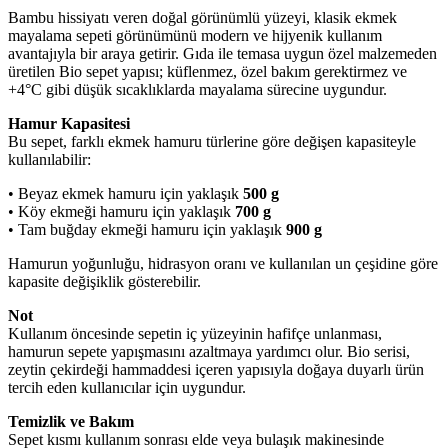
Bambu hissiyatı veren doğal görünümlü yüzeyi, klasik ekmek
mayalama sepeti görünümünü modern ve hijyenik kullanım
avantajıyla bir araya getirir. Gıda ile temasa uygun özel malzemeden
üretilen Bio sepet yapısı; küflenmez, özel bakım gerektirmez ve
+4°C gibi düşük sıcaklıklarda mayalama sürecine uygundur.
Hamur Kapasitesi
Bu sepet, farklı ekmek hamuru türlerine göre değişen kapasiteyle
kullanılabilir:
• Beyaz ekmek hamuru için yaklaşık
500 g
• Köy ekmeği hamuru için yaklaşık
700 g
• Tam buğday ekmeği hamuru için yaklaşık
900 g
Hamurun yoğunluğu, hidrasyon oranı ve kullanılan un çeşidine göre
kapasite değişiklik gösterebilir.
Not
Kullanım öncesinde sepetin iç yüzeyinin hafifçe unlanması,
hamurun sepete yapışmasını azaltmaya yardımcı olur. Bio serisi,
zeytin çekirdeği hammaddesi içeren yapısıyla doğaya duyarlı ürün
tercih eden kullanıcılar için uygundur.
Temizlik ve Bakım
Sepet kısmı kullanım sonrası elde veya bulaşık makinesinde