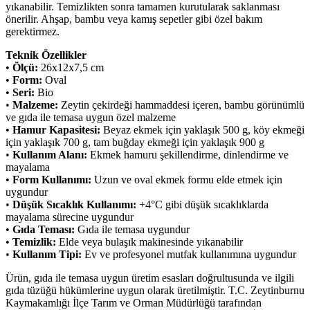
yıkanabilir. Temizlikten sonra tamamen kurutularak saklanması
önerilir. Ahşap, bambu veya kamış sepetler gibi özel bakım
gerektirmez.
Teknik Özellikler
•
Ölçü:
26x12x7,5 cm
•
Form:
Oval
•
Seri:
Bio
•
Malzeme:
Zeytin çekirdeği hammaddesi içeren, bambu görünümlü
ve gıda ile temasa uygun özel malzeme
•
Hamur Kapasitesi:
Beyaz ekmek için yaklaşık 500 g, köy ekmeği
için yaklaşık 700 g, tam buğday ekmeği için yaklaşık 900 g
•
Kullanım Alanı:
Ekmek hamuru şekillendirme, dinlendirme ve
mayalama
•
Form Kullanımı:
Uzun ve oval ekmek formu elde etmek için
uygundur
•
Düşük Sıcaklık Kullanımı:
+4°C gibi düşük sıcaklıklarda
mayalama sürecine uygundur
•
Gıda Teması:
Gıda ile temasa uygundur
•
Temizlik:
Elde veya bulaşık makinesinde yıkanabilir
•
Kullanım Tipi:
Ev ve profesyonel mutfak kullanımına uygundur
Ürün, gıda ile temasa uygun üretim esasları doğrultusunda ve ilgili
gıda tüzüğü hükümlerine uygun olarak üretilmiştir. T.C. Zeytinburnu
Kaymakamlığı İlçe Tarım ve Orman Müdürlüğü tarafından