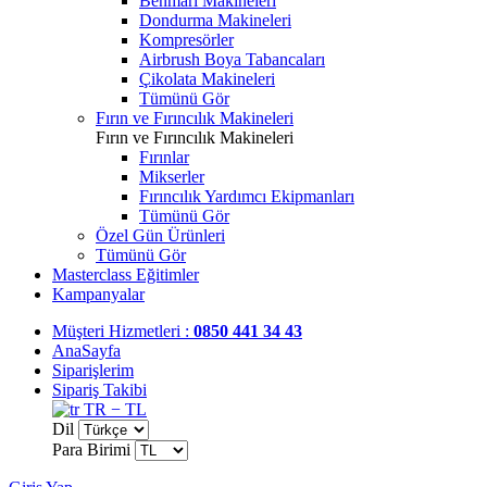
Benmari Makineleri
Dondurma Makineleri
Kompresörler
Airbrush Boya Tabancaları
Çikolata Makineleri
Tümünü Gör
Fırın ve Fırıncılık Makineleri
Fırın ve Fırıncılık Makineleri
Fırınlar
Mikserler
Fırıncılık Yardımcı Ekipmanları
Tümünü Gör
Özel Gün Ürünleri
Tümünü Gör
Masterclass Eğitimler
Kampanyalar
Müşteri Hizmetleri :
0850 441 34 43
AnaSayfa
Siparişlerim
Sipariş Takibi
TR − TL
Dil
Para Birimi