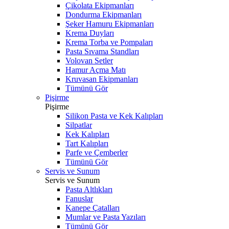
Çikolata Ekipmanları
Dondurma Ekipmanları
Şeker Hamuru Ekipmanları
Krema Duyları
Krema Torba ve Pompaları
Pasta Sıvama Standları
Volovan Setler
Hamur Açma Matı
Kruvasan Ekipmanları
Tümünü Gör
Pişirme
Pişirme
Silikon Pasta ve Kek Kalıpları
Silpatlar
Kek Kalıpları
Tart Kalıpları
Parfe ve Çemberler
Tümünü Gör
Servis ve Sunum
Servis ve Sunum
Pasta Altlıkları
Fanuslar
Kanepe Çatalları
Mumlar ve Pasta Yazıları
Tümünü Gör