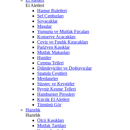
El Aletleri
El Aletleri
Hamur Ruletleri
Şef Cımbızları
Soyacaklar
Maşalar
Yumurta ve Mutfak Fırçaları
Konserve Açacakları
Ceviz ve Fındık Kıracakları
Parizyen Kaşıklar
Mutfak Makasları
Huniler
Çırpma Telleri
Dilimleyiciler ve Doğrayıcılar
Spatula Çeşitleri
Merdaneler
Süzgeç ve Kevgirler
Peynir Kesme Telleri
Hamburger Pressleri
Küçük El Aletleri
Tümünü Gör
Hazırlık
Hazırlık
Ölçü Kaşıkları
Mutfak Tartıları