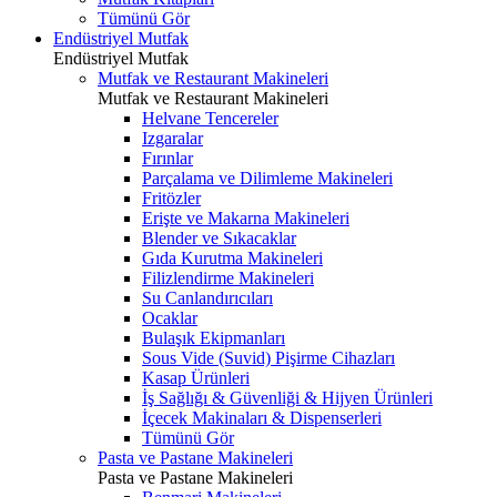
Tümünü Gör
Endüstriyel Mutfak
Endüstriyel Mutfak
Mutfak ve Restaurant Makineleri
Mutfak ve Restaurant Makineleri
Helvane Tencereler
Izgaralar
Fırınlar
Parçalama ve Dilimleme Makineleri
Fritözler
Erişte ve Makarna Makineleri
Blender ve Sıkacaklar
Gıda Kurutma Makineleri
Filizlendirme Makineleri
Su Canlandırıcıları
Ocaklar
Bulaşık Ekipmanları
Sous Vide (Suvid) Pişirme Cihazları
Kasap Ürünleri
İş Sağlığı & Güvenliği & Hijyen Ürünleri
İçecek Makinaları & Dispenserleri
Tümünü Gör
Pasta ve Pastane Makineleri
Pasta ve Pastane Makineleri