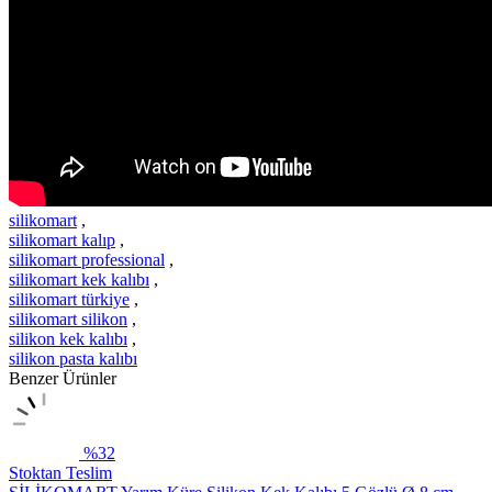
silikomart
,
silikomart kalıp
,
silikomart professional
,
silikomart kek kalıbı
,
silikomart türkiye
,
silikomart silikon
,
silikon kek kalıbı
,
silikon pasta kalıbı
Benzer Ürünler
%32
Stoktan Teslim