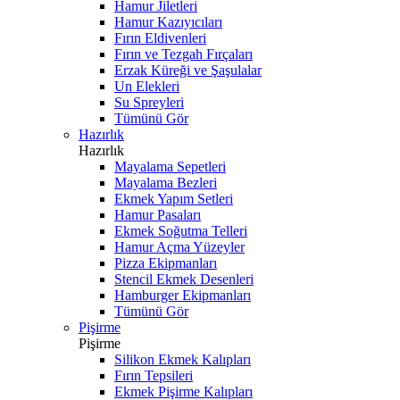
Hamur Jiletleri
Hamur Kazıyıcıları
Fırın Eldivenleri
Fırın ve Tezgah Fırçaları
Erzak Küreği ve Şaşulalar
Un Elekleri
Su Spreyleri
Tümünü Gör
Hazırlık
Hazırlık
Mayalama Sepetleri
Mayalama Bezleri
Ekmek Yapım Setleri
Hamur Pasaları
Ekmek Soğutma Telleri
Hamur Açma Yüzeyler
Pizza Ekipmanları
Stencil Ekmek Desenleri
Hamburger Ekipmanları
Tümünü Gör
Pişirme
Pişirme
Silikon Ekmek Kalıpları
Fırın Tepsileri
Ekmek Pişirme Kalıpları