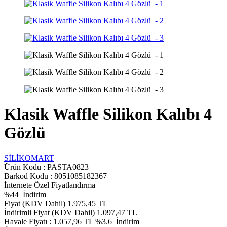
Klasik Waffle Silikon Kalıbı 4
Gözlü
SİLİKOMART
Ürün Kodu :
PASTA0823
Barkod Kodu : 8051085182367
İnternete Özel Fiyatlandırma
%
44
İndirim
Fiyat (KDV Dahil)
1.975,45
TL
İndirimli Fiyat (KDV Dahil)
1.097,47
TL
Havale Fiyatı :
1.057,96
TL
%3.6
İndirim