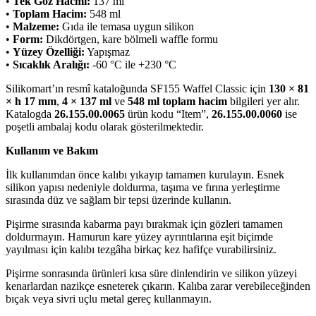
•
Tek Göz Hacmi:
137 ml
•
Toplam Hacim:
548 ml
•
Malzeme:
Gıda ile temasa uygun silikon
•
Form:
Dikdörtgen, kare bölmeli waffle formu
•
Yüzey Özelliği:
Yapışmaz
•
Sıcaklık Aralığı:
-60 °C ile +230 °C
Silikomart’ın resmî kataloğunda SF155 Waffel Classic için
130 × 81
× h 17 mm
,
4 × 137 ml
ve
548 ml toplam hacim
bilgileri yer alır.
Katalogda
26.155.00.0065
ürün kodu “Item”,
26.155.00.0060
ise
poşetli ambalaj kodu olarak gösterilmektedir.
Kullanım ve Bakım
İlk kullanımdan önce kalıbı yıkayıp tamamen kurulayın. Esnek
silikon yapısı nedeniyle doldurma, taşıma ve fırına yerleştirme
sırasında düz ve sağlam bir tepsi üzerinde kullanın.
Pişirme sırasında kabarma payı bırakmak için gözleri tamamen
doldurmayın. Hamurun kare yüzey ayrıntılarına eşit biçimde
yayılması için kalıbı tezgâha birkaç kez hafifçe vurabilirsiniz.
Pişirme sonrasında ürünleri kısa süre dinlendirin ve silikon yüzeyi
kenarlardan nazikçe esneterek çıkarın. Kalıba zarar verebileceğinden
bıçak veya sivri uçlu metal gereç kullanmayın.