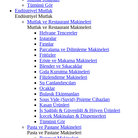
Tümünü Gör
Endüstriyel Mutfak
Endüstriyel Mutfak
Mutfak ve Restaurant Makineleri
Mutfak ve Restaurant Makineleri
Helvane Tencereler
Izgaralar
Fırınlar
Parçalama ve Dilimleme Makineleri
Fritözler
Erişte ve Makarna Makineleri
Blender ve Sıkacaklar
Gıda Kurutma Makineleri
Filizlendirme Makineleri
Su Canlandırıcıları
Ocaklar
Bulaşık Ekipmanları
Sous Vide (Suvid) Pişirme Cihazları
Kasap Ürünleri
İş Sağlığı & Güvenliği & Hijyen Ürünleri
İçecek Makinaları & Dispenserleri
Tümünü Gör
Pasta ve Pastane Makineleri
Pasta ve Pastane Makineleri