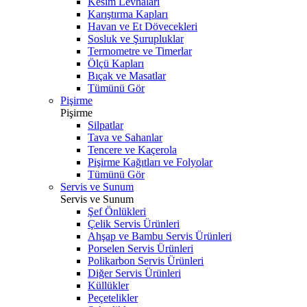
Kesim Levhaları
Karıştırma Kapları
Havan ve Et Dövecekleri
Sosluk ve Şurupluklar
Termometre ve Timerlar
Ölçü Kapları
Bıçak ve Masatlar
Tümünü Gör
Pişirme
Pişirme
Silpatlar
Tava ve Sahanlar
Tencere ve Kaçerola
Pişirme Kağıtları ve Folyolar
Tümünü Gör
Servis ve Sunum
Servis ve Sunum
Şef Önlükleri
Çelik Servis Ürünleri
Ahşap ve Bambu Servis Ürünleri
Porselen Servis Ürünleri
Polikarbon Servis Ürünleri
Diğer Servis Ürünleri
Küllükler
Peçetelikler