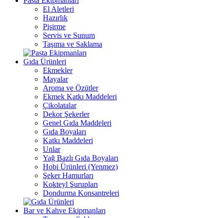
Pasta Ekipmanları
El Aletleri
Hazırlık
Pişirme
Servis ve Sunum
Taşıma ve Saklama
Gıda Ürünleri
Ekmekler
Mayalar
Aroma ve Özütler
Ekmek Katkı Maddeleri
Çikolatalar
Dekor Şekerler
Genel Gıda Maddeleri
Gıda Boyaları
Katkı Maddeleri
Unlar
Yağ Bazlı Gıda Boyaları
Hobi Ürünleri (Yenmez)
Şeker Hamurları
Kokteyl Şurupları
Dondurma Konsantreleri
Bar ve Kahve Ekipmanları