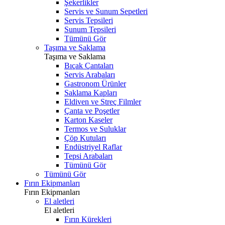
Şekerlikler
Servis ve Sunum Sepetleri
Servis Tepsileri
Sunum Tepsileri
Tümünü Gör
Taşıma ve Saklama
Taşıma ve Saklama
Bıçak Çantaları
Servis Arabaları
Gastronom Ürünler
Saklama Kapları
Eldiven ve Streç Filmler
Çanta ve Poşetler
Karton Kaseler
Termos ve Suluklar
Çöp Kutuları
Endüstriyel Raflar
Tepsi Arabaları
Tümünü Gör
Tümünü Gör
Fırın Ekipmanları
Fırın Ekipmanları
El aletleri
El aletleri
Fırın Kürekleri