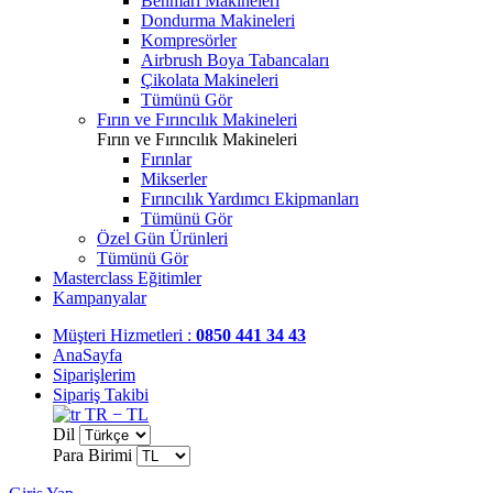
Benmari Makineleri
Dondurma Makineleri
Kompresörler
Airbrush Boya Tabancaları
Çikolata Makineleri
Tümünü Gör
Fırın ve Fırıncılık Makineleri
Fırın ve Fırıncılık Makineleri
Fırınlar
Mikserler
Fırıncılık Yardımcı Ekipmanları
Tümünü Gör
Özel Gün Ürünleri
Tümünü Gör
Masterclass Eğitimler
Kampanyalar
Müşteri Hizmetleri :
0850 441 34 43
AnaSayfa
Siparişlerim
Sipariş Takibi
TR − TL
Dil
Para Birimi