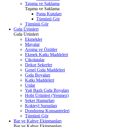
Taşıma ve Saklama
Taşıma ve Saklama
Pasta Kutuları
Tümünü Gör
Tümünü Gör
Gıda Ürünleri
Gıda Ürünleri
Ekmekler
Mayalar
Aroma ve Özütler
Ekmek Katkı Maddeleri
Çikolatalar
Dekor Şekerler
Genel Gıda Maddeleri
Gıda Boyaları
Katkı Maddeleri
Unlar
Yağ Bazlı Gıda Boyaları
Hobi Ürünleri (Yenmez)
Şeker Hamurları
Kokteyl Şurupları
Dondurma Konsantreleri
Tümünü Gör
Bar ve Kahve Ekipmanları
Bar ve Kahve Ekipmanları