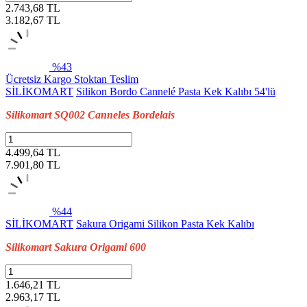
2.743,68 TL
3.182,67
TL
%43
Ücretsiz Kargo
Stoktan Teslim
SİLİKOMART
Silikon Bordo Cannelé Pasta Kek Kalıbı 54'lü
Silikomart SQ002 Canneles Bordelais
4.499,64 TL
7.901,80
TL
%44
SİLİKOMART
Sakura Origami Silikon Pasta Kek Kalıbı
Silikomart Sakura Origami 600
1.646,21 TL
2.963,17
TL