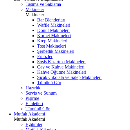
Taşıma ve Saklama
Makineler
Makineler
Bar Blenderları
Waffle Makineleri
Donut Makineleri
Kornet Makineleri
Krep Makineleri
Tost Makineleri
Şerbetlik Makineleri
Fritözler
Sosis Kızartma Makineleri
Çay ve Kahve Makineleri
Kahve Öğütme Makineleri
Sıcak Çikolata ve Salep Makineleri
Tümünü Gör
Hazırlık
Servis ve Sunum
Pişirme
El aletleri
Tümünü Gör
Mutfak Akademi
Mutfak Akademi
Eğitimler
Mutfak Kitapları