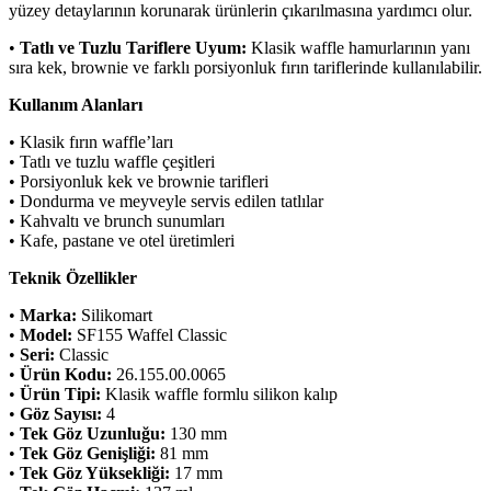
yüzey detaylarının korunarak ürünlerin çıkarılmasına yardımcı olur.
•
Tatlı ve Tuzlu Tariflere Uyum:
Klasik waffle hamurlarının yanı
sıra kek, brownie ve farklı porsiyonluk fırın tariflerinde kullanılabilir.
Kullanım Alanları
• Klasik fırın waffle’ları
• Tatlı ve tuzlu waffle çeşitleri
• Porsiyonluk kek ve brownie tarifleri
• Dondurma ve meyveyle servis edilen tatlılar
• Kahvaltı ve brunch sunumları
• Kafe, pastane ve otel üretimleri
Teknik Özellikler
•
Marka:
Silikomart
•
Model:
SF155 Waffel Classic
•
Seri:
Classic
•
Ürün Kodu:
26.155.00.0065
•
Ürün Tipi:
Klasik waffle formlu silikon kalıp
•
Göz Sayısı:
4
•
Tek Göz Uzunluğu:
130 mm
•
Tek Göz Genişliği:
81 mm
•
Tek Göz Yüksekliği:
17 mm