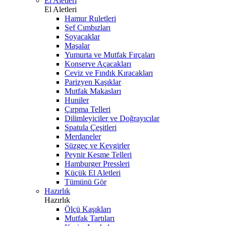
El Aletleri
El Aletleri
Hamur Ruletleri
Şef Cımbızları
Soyacaklar
Maşalar
Yumurta ve Mutfak Fırçaları
Konserve Açacakları
Ceviz ve Fındık Kıracakları
Parizyen Kaşıklar
Mutfak Makasları
Huniler
Çırpma Telleri
Dilimleyiciler ve Doğrayıcılar
Spatula Çeşitleri
Merdaneler
Süzgeç ve Kevgirler
Peynir Kesme Telleri
Hamburger Pressleri
Küçük El Aletleri
Tümünü Gör
Hazırlık
Hazırlık
Ölçü Kaşıkları
Mutfak Tartıları