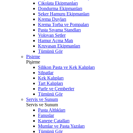
Çikolata Ekipmanları
Dondurma Ekipmanları
Şeker Hamuru Ekipmanları
Krema Duyları
Krema Torba ve Pompaları
Pasta Sıvama Standları
Volovan Setler
Hamur Açma Matı
Kruvasan Ekipmanları
Tümünü Gör
Pişirme
Pişirme
Silikon Pasta ve Kek Kalıpları
Silpatlar
Kek Kalıpları
Tart Kalıpları
Parfe ve Çemberler
Tümünü Gör
Servis ve Sunum
Servis ve Sunum
Pasta Altlıkları
Fanuslar
Kanepe Çatalları
Mumlar ve Pasta Yazıları
Tümünü Gör