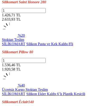
Silikomart Saint Honore 280
1.426,71 TL
2.633,93
TL
%20
Stoktan Teslim
SİLİKOMART
Silikon Pasta ve Kek Kalıbı 8'li
Silikomart Pillow 80
1.536,46 TL
1.920,58
TL
%40
Ücretsiz Kargo
Stoktan Teslim
SİLİKOMART
Silikon Ekler Kalıbı 6’lı Plastik Kesicili
Silikomart Éclair140