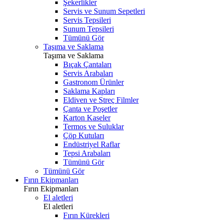
Şekerlikler
Servis ve Sunum Sepetleri
Servis Tepsileri
Sunum Tepsileri
Tümünü Gör
Taşıma ve Saklama
Taşıma ve Saklama
Bıçak Çantaları
Servis Arabaları
Gastronom Ürünler
Saklama Kapları
Eldiven ve Streç Filmler
Çanta ve Poşetler
Karton Kaseler
Termos ve Suluklar
Çöp Kutuları
Endüstriyel Raflar
Tepsi Arabaları
Tümünü Gör
Tümünü Gör
Fırın Ekipmanları
Fırın Ekipmanları
El aletleri
El aletleri
Fırın Kürekleri