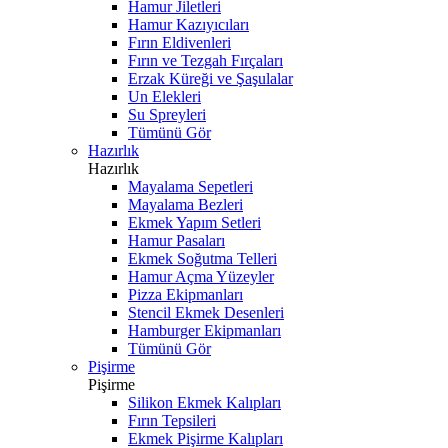
Hamur Jiletleri
Hamur Kazıyıcıları
Fırın Eldivenleri
Fırın ve Tezgah Fırçaları
Erzak Küreği ve Şaşulalar
Un Elekleri
Su Spreyleri
Tümünü Gör
Hazırlık
Hazırlık
Mayalama Sepetleri
Mayalama Bezleri
Ekmek Yapım Setleri
Hamur Pasaları
Ekmek Soğutma Telleri
Hamur Açma Yüzeyler
Pizza Ekipmanları
Stencil Ekmek Desenleri
Hamburger Ekipmanları
Tümünü Gör
Pişirme
Pişirme
Silikon Ekmek Kalıpları
Fırın Tepsileri
Ekmek Pişirme Kalıpları