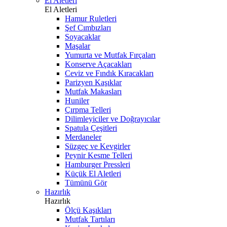
El Aletleri
El Aletleri
Hamur Ruletleri
Şef Cımbızları
Soyacaklar
Maşalar
Yumurta ve Mutfak Fırçaları
Konserve Açacakları
Ceviz ve Fındık Kıracakları
Parizyen Kaşıklar
Mutfak Makasları
Huniler
Çırpma Telleri
Dilimleyiciler ve Doğrayıcılar
Spatula Çeşitleri
Merdaneler
Süzgeç ve Kevgirler
Peynir Kesme Telleri
Hamburger Pressleri
Küçük El Aletleri
Tümünü Gör
Hazırlık
Hazırlık
Ölçü Kaşıkları
Mutfak Tartıları