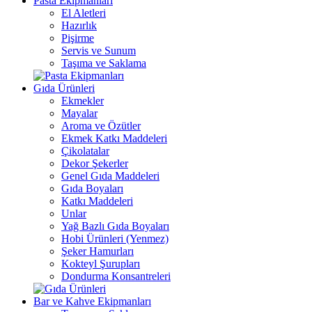
Pasta Ekipmanları
El Aletleri
Hazırlık
Pişirme
Servis ve Sunum
Taşıma ve Saklama
Gıda Ürünleri
Ekmekler
Mayalar
Aroma ve Özütler
Ekmek Katkı Maddeleri
Çikolatalar
Dekor Şekerler
Genel Gıda Maddeleri
Gıda Boyaları
Katkı Maddeleri
Unlar
Yağ Bazlı Gıda Boyaları
Hobi Ürünleri (Yenmez)
Şeker Hamurları
Kokteyl Şurupları
Dondurma Konsantreleri
Bar ve Kahve Ekipmanları