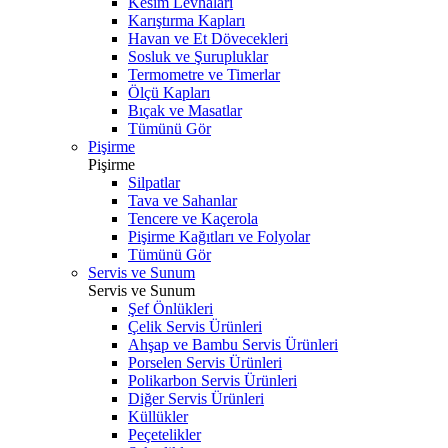
Kesim Levhaları
Karıştırma Kapları
Havan ve Et Dövecekleri
Sosluk ve Şurupluklar
Termometre ve Timerlar
Ölçü Kapları
Bıçak ve Masatlar
Tümünü Gör
Pişirme
Pişirme
Silpatlar
Tava ve Sahanlar
Tencere ve Kaçerola
Pişirme Kağıtları ve Folyolar
Tümünü Gör
Servis ve Sunum
Servis ve Sunum
Şef Önlükleri
Çelik Servis Ürünleri
Ahşap ve Bambu Servis Ürünleri
Porselen Servis Ürünleri
Polikarbon Servis Ürünleri
Diğer Servis Ürünleri
Küllükler
Peçetelikler