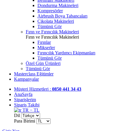
Benmari Makineleri
Dondurma Makineleri
Kompresörler
Airbrush Boya Tabancaları
Çikolata Makineleri
Tümünü Gör
Fırın ve Fırıncılık Makineleri
Fırın ve Fırıncılık Makineleri
Fırınlar
Mikserler
Fırıncılık Yardımcı Ekipmanları
Tümünü Gör
Özel Gün Ürünleri
Tümünü Gör
Masterclass Eğitimler
Kampanyalar
Müşteri Hizmetleri :
0850 441 34 43
AnaSayfa
Siparişlerim
Sipariş Takibi
TR − TL
Dil
Para Birimi