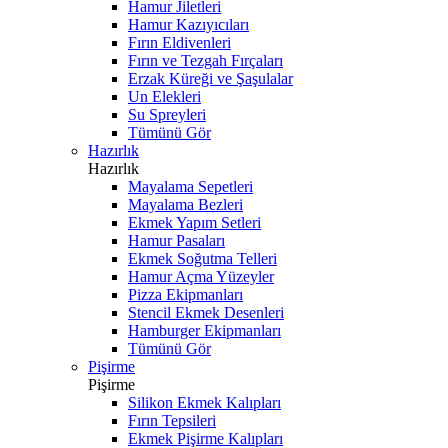
Hamur Jiletleri
Hamur Kazıyıcıları
Fırın Eldivenleri
Fırın ve Tezgah Fırçaları
Erzak Küreği ve Şaşulalar
Un Elekleri
Su Spreyleri
Tümünü Gör
Hazırlık
Hazırlık
Mayalama Sepetleri
Mayalama Bezleri
Ekmek Yapım Setleri
Hamur Pasaları
Ekmek Soğutma Telleri
Hamur Açma Yüzeyler
Pizza Ekipmanları
Stencil Ekmek Desenleri
Hamburger Ekipmanları
Tümünü Gör
Pişirme
Pişirme
Silikon Ekmek Kalıpları
Fırın Tepsileri
Ekmek Pişirme Kalıpları