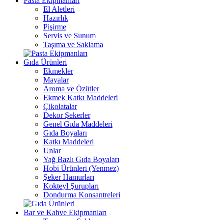
Pasta Ekipmanları
El Aletleri
Hazırlık
Pişirme
Servis ve Sunum
Taşıma ve Saklama
Gıda Ürünleri
Ekmekler
Mayalar
Aroma ve Özütler
Ekmek Katkı Maddeleri
Çikolatalar
Dekor Şekerler
Genel Gıda Maddeleri
Gıda Boyaları
Katkı Maddeleri
Unlar
Yağ Bazlı Gıda Boyaları
Hobi Ürünleri (Yenmez)
Şeker Hamurları
Kokteyl Şurupları
Dondurma Konsantreleri
Bar ve Kahve Ekipmanları