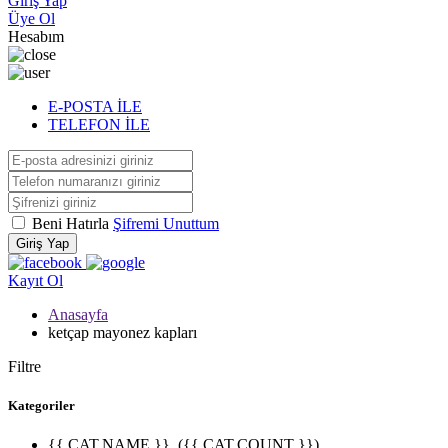
Giriş Yap
Üye Ol
Hesabım
E-POSTA İLE
TELEFON İLE
Beni Hatırla
Şifremi Unuttum
Giriş Yap
Kayıt Ol
Anasayfa
ketçap mayonez kapları
Filtre
Kategoriler
{{ CAT.NAME }}
({{ CAT.COUNT }})