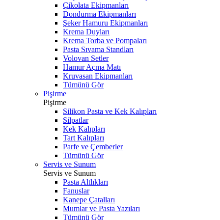
Çikolata Ekipmanları
Dondurma Ekipmanları
Şeker Hamuru Ekipmanları
Krema Duyları
Krema Torba ve Pompaları
Pasta Sıvama Standları
Volovan Setler
Hamur Açma Matı
Kruvasan Ekipmanları
Tümünü Gör
Pişirme
Pişirme
Silikon Pasta ve Kek Kalıpları
Silpatlar
Kek Kalıpları
Tart Kalıpları
Parfe ve Çemberler
Tümünü Gör
Servis ve Sunum
Servis ve Sunum
Pasta Altlıkları
Fanuslar
Kanepe Çatalları
Mumlar ve Pasta Yazıları
Tümünü Gör