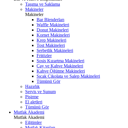
Taşıma ve Saklama
Makineler
Makineler
Bar Blenderları
Waffle Makineleri
Donut Makineleri
Kornet Makineleri
Krep Makineleri
Tost Makineleri
Şerbetlik Makineleri
Fritözler
Sosis Kızartma Makineleri
Çay ve Kahve Makineleri
Kahve Öğütme Makineleri
Sıcak Çikolata ve Salep Makineleri
Tümünü Gör
Hazırlık
Servis ve Sunum
Pişirme
El aletleri
Tümünü Gör
Mutfak Akademi
Mutfak Akademi
Eğitimler
Mutfak Kitapları