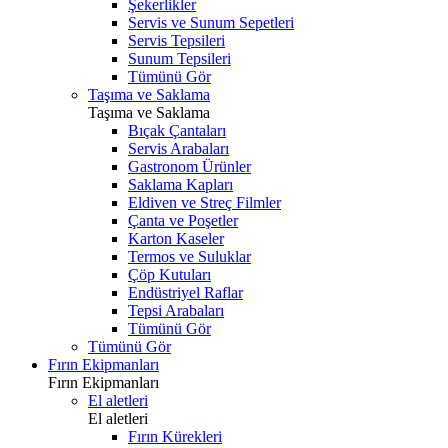
Şekerlikler
Servis ve Sunum Sepetleri
Servis Tepsileri
Sunum Tepsileri
Tümünü Gör
Taşıma ve Saklama
Taşıma ve Saklama
Bıçak Çantaları
Servis Arabaları
Gastronom Ürünler
Saklama Kapları
Eldiven ve Streç Filmler
Çanta ve Poşetler
Karton Kaseler
Termos ve Suluklar
Çöp Kutuları
Endüstriyel Raflar
Tepsi Arabaları
Tümünü Gör
Tümünü Gör
Fırın Ekipmanları
Fırın Ekipmanları
El aletleri
El aletleri
Fırın Kürekleri