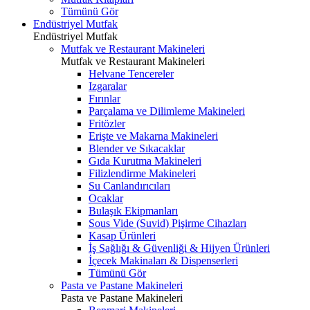
Tümünü Gör
Endüstriyel Mutfak
Endüstriyel Mutfak
Mutfak ve Restaurant Makineleri
Mutfak ve Restaurant Makineleri
Helvane Tencereler
Izgaralar
Fırınlar
Parçalama ve Dilimleme Makineleri
Fritözler
Erişte ve Makarna Makineleri
Blender ve Sıkacaklar
Gıda Kurutma Makineleri
Filizlendirme Makineleri
Su Canlandırıcıları
Ocaklar
Bulaşık Ekipmanları
Sous Vide (Suvid) Pişirme Cihazları
Kasap Ürünleri
İş Sağlığı & Güvenliği & Hijyen Ürünleri
İçecek Makinaları & Dispenserleri
Tümünü Gör
Pasta ve Pastane Makineleri
Pasta ve Pastane Makineleri