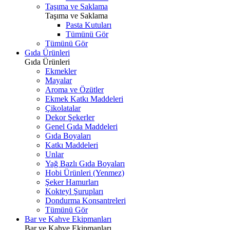
Taşıma ve Saklama
Taşıma ve Saklama
Pasta Kutuları
Tümünü Gör
Tümünü Gör
Gıda Ürünleri
Gıda Ürünleri
Ekmekler
Mayalar
Aroma ve Özütler
Ekmek Katkı Maddeleri
Çikolatalar
Dekor Şekerler
Genel Gıda Maddeleri
Gıda Boyaları
Katkı Maddeleri
Unlar
Yağ Bazlı Gıda Boyaları
Hobi Ürünleri (Yenmez)
Şeker Hamurları
Kokteyl Şurupları
Dondurma Konsantreleri
Tümünü Gör
Bar ve Kahve Ekipmanları
Bar ve Kahve Ekipmanları