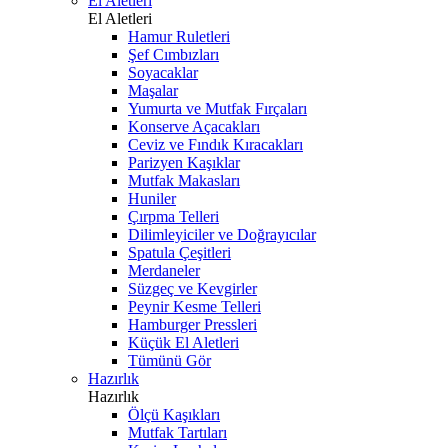
El Aletleri
El Aletleri
Hamur Ruletleri
Şef Cımbızları
Soyacaklar
Maşalar
Yumurta ve Mutfak Fırçaları
Konserve Açacakları
Ceviz ve Fındık Kıracakları
Parizyen Kaşıklar
Mutfak Makasları
Huniler
Çırpma Telleri
Dilimleyiciler ve Doğrayıcılar
Spatula Çeşitleri
Merdaneler
Süzgeç ve Kevgirler
Peynir Kesme Telleri
Hamburger Pressleri
Küçük El Aletleri
Tümünü Gör
Hazırlık
Hazırlık
Ölçü Kaşıkları
Mutfak Tartıları