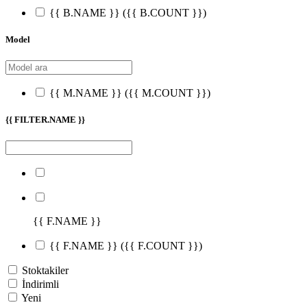
{{ B.NAME }}
({{ B.COUNT }})
Model
{{ M.NAME }}
({{ M.COUNT }})
{{ FILTER.NAME }}
{{ F.NAME }}
{{ F.NAME }}
({{ F.COUNT }})
Stoktakiler
İndirimli
Yeni