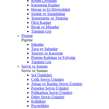
Kesim Levhaları
Karıştırma Kapları
Havan ve Et Dövecekleri
Sosluk ve Şurupluklar
Termometre ve Timerlar
Ölçü Kapları
Bıçak ve Masatlar
Tümünü Gör
Pişirme
Pişirme
Silpatlar
Tava ve Sahanlar
Tencere ve Kaçerola
Pişirme Kağıtları ve Folyolar
Tümünü Gör
Servis ve Sunum
Servis ve Sunum
Şef Önlükleri
Çelik Servis Ürünleri
Ahşap ve Bambu Servis Ürünleri
Porselen Servis Ürünleri
Polikarbon Servis Ürünleri
Diğer Servis Ürünleri
Küllükler
Peçetelikler