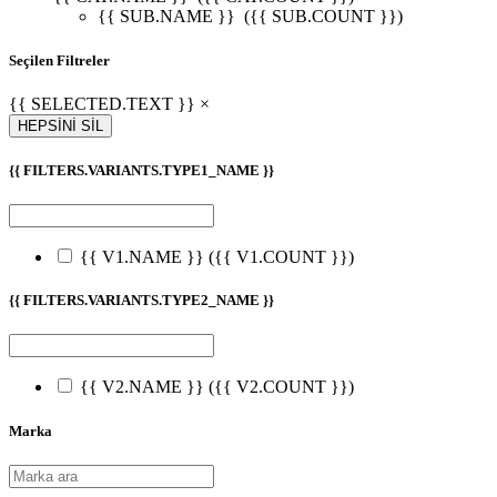
{{ SUB.NAME }}
({{ SUB.COUNT }})
Seçilen Filtreler
{{ SELECTED.TEXT }} ×
HEPSİNİ SİL
{{ FILTERS.VARIANTS.TYPE1_NAME }}
{{ V1.NAME }}
({{ V1.COUNT }})
{{ FILTERS.VARIANTS.TYPE2_NAME }}
{{ V2.NAME }}
({{ V2.COUNT }})
Marka