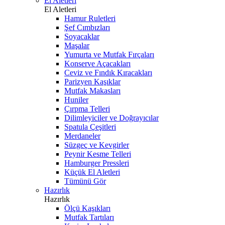
El Aletleri
El Aletleri
Hamur Ruletleri
Şef Cımbızları
Soyacaklar
Maşalar
Yumurta ve Mutfak Fırçaları
Konserve Açacakları
Ceviz ve Fındık Kıracakları
Parizyen Kaşıklar
Mutfak Makasları
Huniler
Çırpma Telleri
Dilimleyiciler ve Doğrayıcılar
Spatula Çeşitleri
Merdaneler
Süzgeç ve Kevgirler
Peynir Kesme Telleri
Hamburger Pressleri
Küçük El Aletleri
Tümünü Gör
Hazırlık
Hazırlık
Ölçü Kaşıkları
Mutfak Tartıları