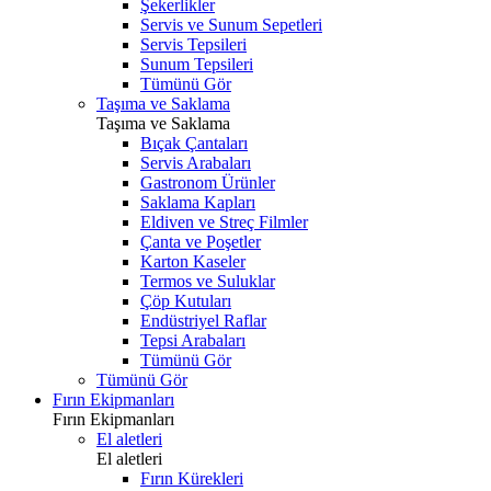
Şekerlikler
Servis ve Sunum Sepetleri
Servis Tepsileri
Sunum Tepsileri
Tümünü Gör
Taşıma ve Saklama
Taşıma ve Saklama
Bıçak Çantaları
Servis Arabaları
Gastronom Ürünler
Saklama Kapları
Eldiven ve Streç Filmler
Çanta ve Poşetler
Karton Kaseler
Termos ve Suluklar
Çöp Kutuları
Endüstriyel Raflar
Tepsi Arabaları
Tümünü Gör
Tümünü Gör
Fırın Ekipmanları
Fırın Ekipmanları
El aletleri
El aletleri
Fırın Kürekleri