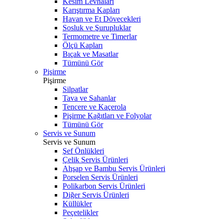
Kesim Levhaları
Karıştırma Kapları
Havan ve Et Dövecekleri
Sosluk ve Şurupluklar
Termometre ve Timerlar
Ölçü Kapları
Bıçak ve Masatlar
Tümünü Gör
Pişirme
Pişirme
Silpatlar
Tava ve Sahanlar
Tencere ve Kaçerola
Pişirme Kağıtları ve Folyolar
Tümünü Gör
Servis ve Sunum
Servis ve Sunum
Şef Önlükleri
Çelik Servis Ürünleri
Ahşap ve Bambu Servis Ürünleri
Porselen Servis Ürünleri
Polikarbon Servis Ürünleri
Diğer Servis Ürünleri
Küllükler
Peçetelikler