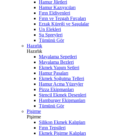
Hamur Jiletleri
Hamur Kazıyıcıları
Fırın Eldivenleri
Fırın ve Tezgah Fırçaları
Erzak Küreği ve Şaşulalar
Un Elekleri
Su Spreyleri
Tümünü Gör
Hazırlık
Hazırlık
Mayalama Sepetleri
Mayalama Bezleri
Ekmek Yapım Setleri
Hamur Pasaları
Ekmek Soğutma Telleri
Hamur Açma Yüzeyler
Pizza Ekipmanları
Stencil Ekmek Desenleri
Hamburger Ekipmanları
Tümünü Gör
Pişirme
Pişirme
Silikon Ekmek Kalıpları
Fırın Tepsileri
Ekmek Pişirme Kalıpları