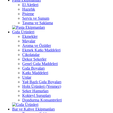
Pasta Ekipmanları
El Aletleri
Hazırlık
Pişirme
Servis ve Sunum
Taşıma ve Saklama
Gıda Ürünleri
Ekmekler
Mayalar
Aroma ve Özütler
Ekmek Katkı Maddeleri
Çikolatalar
Dekor Şekerler
Genel Gıda Maddeleri
Gıda Boyaları
Katkı Maddeleri
Unlar
Yağ Bazlı Gıda Boyaları
Hobi Ürünleri (Yenmez)
Şeker Hamurları
Kokteyl Şurupları
Dondurma Konsantreleri
Bar ve Kahve Ekipmanları