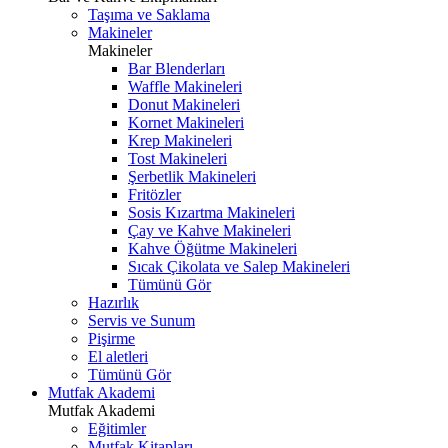
Taşıma ve Saklama
Makineler
Makineler
Bar Blenderları
Waffle Makineleri
Donut Makineleri
Kornet Makineleri
Krep Makineleri
Tost Makineleri
Şerbetlik Makineleri
Fritözler
Sosis Kızartma Makineleri
Çay ve Kahve Makineleri
Kahve Öğütme Makineleri
Sıcak Çikolata ve Salep Makineleri
Tümünü Gör
Hazırlık
Servis ve Sunum
Pişirme
El aletleri
Tümünü Gör
Mutfak Akademi
Mutfak Akademi
Eğitimler
Mutfak Kitapları