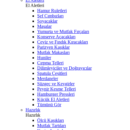
El Aletleri
El Aletleri
Hamur Ruletleri
Şef Cımbızları
Soyacaklar
Maşalar
Yumurta ve Mutfak Fırçaları
Konserve Açacakları
Ceviz ve Fındık Kıracakları
Parizyen Kaşıklar
Mutfak Makasları
Huniler
Çırpma Telleri
Dilimleyiciler ve Doğrayıcılar
Spatula Çeşitleri
Merdaneler
Süzgeç ve Kevgirler
Peynir Kesme Telleri
Hamburger Pressleri
Küçük El Aletleri
Tümünü Gör
Hazırlık
Hazırlık
Ölçü Kaşıkları
Mutfak Tartıları