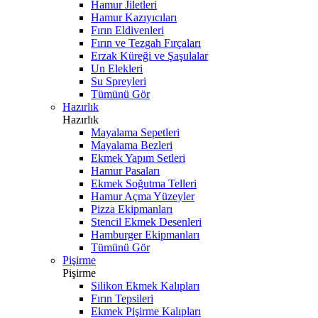
Hamur Jiletleri
Hamur Kazıyıcıları
Fırın Eldivenleri
Fırın ve Tezgah Fırçaları
Erzak Küreği ve Şaşulalar
Un Elekleri
Su Spreyleri
Tümünü Gör
Hazırlık
Hazırlık
Mayalama Sepetleri
Mayalama Bezleri
Ekmek Yapım Setleri
Hamur Pasaları
Ekmek Soğutma Telleri
Hamur Açma Yüzeyler
Pizza Ekipmanları
Stencil Ekmek Desenleri
Hamburger Ekipmanları
Tümünü Gör
Pişirme
Pişirme
Silikon Ekmek Kalıpları
Fırın Tepsileri
Ekmek Pişirme Kalıpları