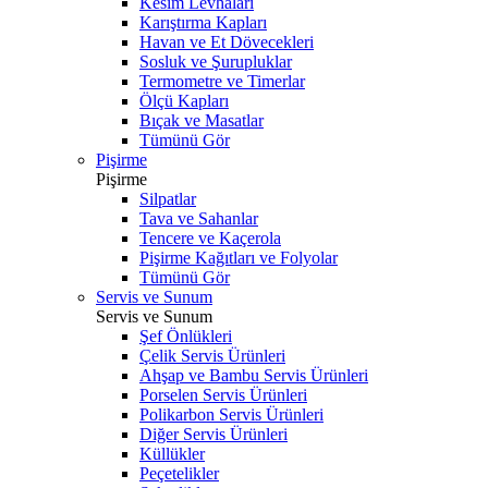
Kesim Levhaları
Karıştırma Kapları
Havan ve Et Dövecekleri
Sosluk ve Şurupluklar
Termometre ve Timerlar
Ölçü Kapları
Bıçak ve Masatlar
Tümünü Gör
Pişirme
Pişirme
Silpatlar
Tava ve Sahanlar
Tencere ve Kaçerola
Pişirme Kağıtları ve Folyolar
Tümünü Gör
Servis ve Sunum
Servis ve Sunum
Şef Önlükleri
Çelik Servis Ürünleri
Ahşap ve Bambu Servis Ürünleri
Porselen Servis Ürünleri
Polikarbon Servis Ürünleri
Diğer Servis Ürünleri
Küllükler
Peçetelikler