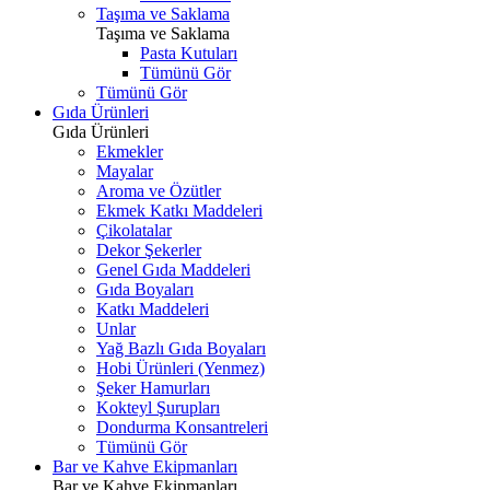
Taşıma ve Saklama
Taşıma ve Saklama
Pasta Kutuları
Tümünü Gör
Tümünü Gör
Gıda Ürünleri
Gıda Ürünleri
Ekmekler
Mayalar
Aroma ve Özütler
Ekmek Katkı Maddeleri
Çikolatalar
Dekor Şekerler
Genel Gıda Maddeleri
Gıda Boyaları
Katkı Maddeleri
Unlar
Yağ Bazlı Gıda Boyaları
Hobi Ürünleri (Yenmez)
Şeker Hamurları
Kokteyl Şurupları
Dondurma Konsantreleri
Tümünü Gör
Bar ve Kahve Ekipmanları
Bar ve Kahve Ekipmanları