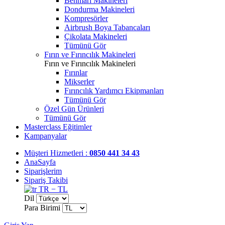
Benmari Makineleri
Dondurma Makineleri
Kompresörler
Airbrush Boya Tabancaları
Çikolata Makineleri
Tümünü Gör
Fırın ve Fırıncılık Makineleri
Fırın ve Fırıncılık Makineleri
Fırınlar
Mikserler
Fırıncılık Yardımcı Ekipmanları
Tümünü Gör
Özel Gün Ürünleri
Tümünü Gör
Masterclass Eğitimler
Kampanyalar
Müşteri Hizmetleri :
0850 441 34 43
AnaSayfa
Siparişlerim
Sipariş Takibi
TR − TL
Dil
Para Birimi