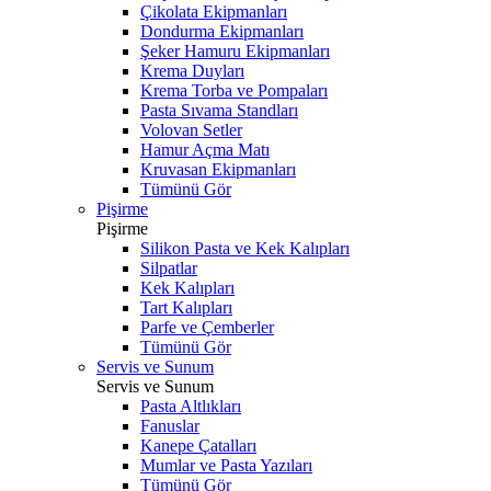
Çikolata Ekipmanları
Dondurma Ekipmanları
Şeker Hamuru Ekipmanları
Krema Duyları
Krema Torba ve Pompaları
Pasta Sıvama Standları
Volovan Setler
Hamur Açma Matı
Kruvasan Ekipmanları
Tümünü Gör
Pişirme
Pişirme
Silikon Pasta ve Kek Kalıpları
Silpatlar
Kek Kalıpları
Tart Kalıpları
Parfe ve Çemberler
Tümünü Gör
Servis ve Sunum
Servis ve Sunum
Pasta Altlıkları
Fanuslar
Kanepe Çatalları
Mumlar ve Pasta Yazıları
Tümünü Gör