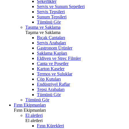
Şekerlikler
Servis ve Sunum Sepetleri
Servis Tepsileri
Sunum Tepsileri
Tümünü Gör
Taşıma ve Saklama
Taşıma ve Saklama
Bıçak Çantaları
Servis Arabaları
Gastronom Ürünler
Saklama Kapları
Eldiven ve Streç Filmler
Çanta ve Poşetler
Karton Kaseler
Termos ve Suluklar
Çöp Kutuları
Endüstriyel Raflar
Tepsi Arabaları
Tümünü Gör
Tümünü Gör
Fırın Ekipmanları
Fırın Ekipmanları
El aletleri
El aletleri
Fırın Kürekleri