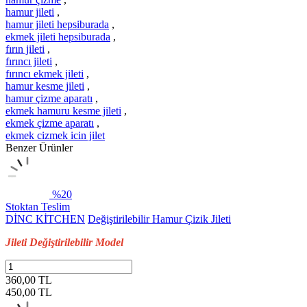
hamur jileti
,
hamur jileti hepsiburada
,
ekmek jileti hepsiburada
,
fırın jileti
,
fırıncı jileti
,
fırıncı ekmek jileti
,
hamur kesme jileti
,
hamur çizme aparatı
,
ekmek hamuru kesme jileti
,
ekmek çizme aparatı
,
ekmek cizmek icin jilet
Benzer Ürünler
%20
Stoktan Teslim
DİNC KİTCHEN
Değiştirilebilir Hamur Çizik Jileti
Jileti Değiştirilebilir Model
360,00 TL
450,00
TL