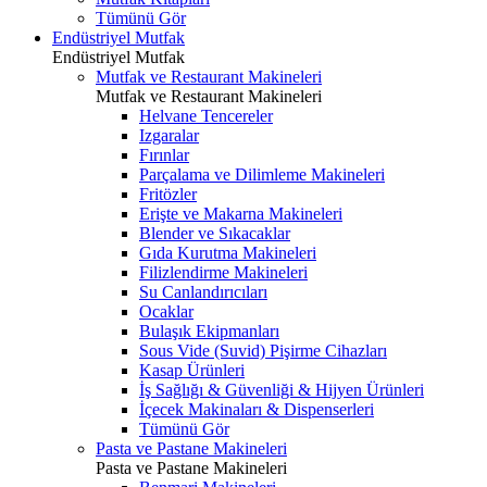
Tümünü Gör
Endüstriyel Mutfak
Endüstriyel Mutfak
Mutfak ve Restaurant Makineleri
Mutfak ve Restaurant Makineleri
Helvane Tencereler
Izgaralar
Fırınlar
Parçalama ve Dilimleme Makineleri
Fritözler
Erişte ve Makarna Makineleri
Blender ve Sıkacaklar
Gıda Kurutma Makineleri
Filizlendirme Makineleri
Su Canlandırıcıları
Ocaklar
Bulaşık Ekipmanları
Sous Vide (Suvid) Pişirme Cihazları
Kasap Ürünleri
İş Sağlığı & Güvenliği & Hijyen Ürünleri
İçecek Makinaları & Dispenserleri
Tümünü Gör
Pasta ve Pastane Makineleri
Pasta ve Pastane Makineleri