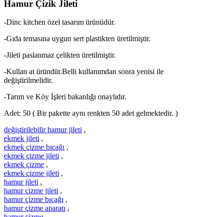
Hamur Çizik Jileti
-Dinc kitchen özel tasarım ürünüdür.
-Gıda temasına uygun sert plastikten üretilmiştir.
-Jileti paslanmaz çelikten üretilmiştir.
-Kullan at üründür.Belli kullanımdan sonra yenisi ile
değiştirilmelidir.
-Tarım ve Köy İşleri bakanlığı onaylıdır.
Adet: 50 ( Bir pakette aynı renkten 50 adet gelmektedir. )
değiştirilebilir hamur jileti
,
ekmek jileti
,
ekmek çizme bıçağı
,
ekmek çizme jileti
,
ekmek çizme
,
ekmek çizme jileti
,
hamur jileti
,
hamur çizme jileti
,
hamur çizme bıçağı
,
hamur çizme aparatı
,
hamur çizme
,