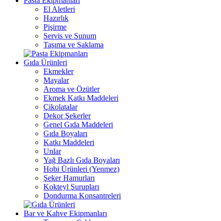
Pasta Ekipmanları
El Aletleri
Hazırlık
Pişirme
Servis ve Sunum
Taşıma ve Saklama
Gıda Ürünleri
Ekmekler
Mayalar
Aroma ve Özütler
Ekmek Katkı Maddeleri
Çikolatalar
Dekor Şekerler
Genel Gıda Maddeleri
Gıda Boyaları
Katkı Maddeleri
Unlar
Yağ Bazlı Gıda Boyaları
Hobi Ürünleri (Yenmez)
Şeker Hamurları
Kokteyl Şurupları
Dondurma Konsantreleri
Bar ve Kahve Ekipmanları