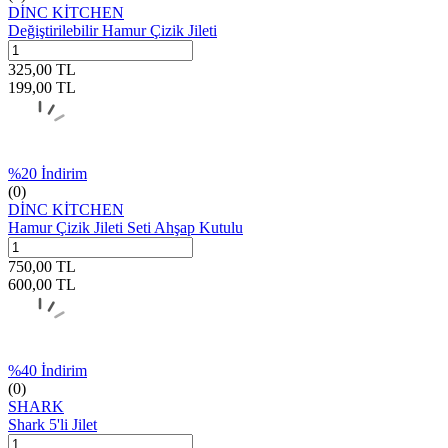
DİNC KİTCHEN
Değiştirilebilir Hamur Çizik Jileti
325,00
TL
199,00
TL
%
20
İndirim
(0)
DİNC KİTCHEN
Hamur Çizik Jileti Seti Ahşap Kutulu
750,00
TL
600,00
TL
%
40
İndirim
(0)
SHARK
Shark 5'li Jilet