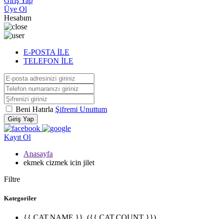
Giriş Yap
Üye Ol
Hesabım
E-POSTA İLE
TELEFON İLE
Beni Hatırla
Şifremi Unuttum
Giriş Yap
Kayıt Ol
Anasayfa
ekmek cizmek icin jilet
Filtre
Kategoriler
{{ CAT.NAME }}
({{ CAT.COUNT }})