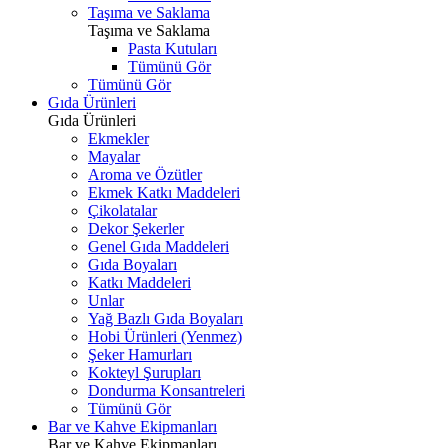
Taşıma ve Saklama
Taşıma ve Saklama
Pasta Kutuları
Tümünü Gör
Tümünü Gör
Gıda Ürünleri
Gıda Ürünleri
Ekmekler
Mayalar
Aroma ve Özütler
Ekmek Katkı Maddeleri
Çikolatalar
Dekor Şekerler
Genel Gıda Maddeleri
Gıda Boyaları
Katkı Maddeleri
Unlar
Yağ Bazlı Gıda Boyaları
Hobi Ürünleri (Yenmez)
Şeker Hamurları
Kokteyl Şurupları
Dondurma Konsantreleri
Tümünü Gör
Bar ve Kahve Ekipmanları
Bar ve Kahve Ekipmanları