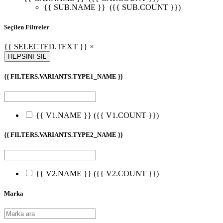
{{ SUB.NAME }}
({{ SUB.COUNT }})
Seçilen Filtreler
{{ SELECTED.TEXT }} ×
HEPSİNİ SİL
{{ FILTERS.VARIANTS.TYPE1_NAME }}
{{ V1.NAME }}
({{ V1.COUNT }})
{{ FILTERS.VARIANTS.TYPE2_NAME }}
{{ V2.NAME }}
({{ V2.COUNT }})
Marka