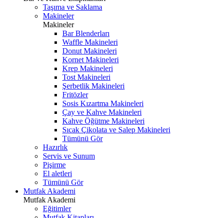
Taşıma ve Saklama
Makineler
Makineler
Bar Blenderları
Waffle Makineleri
Donut Makineleri
Kornet Makineleri
Krep Makineleri
Tost Makineleri
Şerbetlik Makineleri
Fritözler
Sosis Kızartma Makineleri
Çay ve Kahve Makineleri
Kahve Öğütme Makineleri
Sıcak Çikolata ve Salep Makineleri
Tümünü Gör
Hazırlık
Servis ve Sunum
Pişirme
El aletleri
Tümünü Gör
Mutfak Akademi
Mutfak Akademi
Eğitimler
Mutfak Kitapları