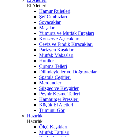
El Aletleri
El Aletleri
Hamur Ruletleri
Şef Cımbızları
Soyacaklar
Maşalar
Yumurta ve Mutfak Fırçaları
Konserve Açacakları
Ceviz ve Fındık Kıracakları
Parizyen Kaşıklar
Mutfak Makasları
Huniler
Çırpma Telleri
Dilimleyiciler ve Doğrayıcılar
Spatula Çeşitleri
Merdaneler
Süzgeç ve Kevgirler
Peynir Kesme Telleri
Hamburger Pressleri
Küçük El Aletleri
Tümünü Gör
Hazırlık
Hazırlık
Ölçü Kaşıkları
Mutfak Tartıları