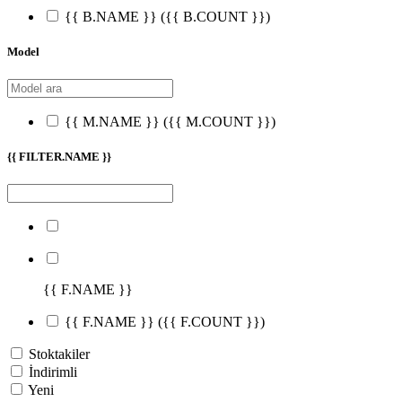
{{ B.NAME }}
({{ B.COUNT }})
Model
{{ M.NAME }}
({{ M.COUNT }})
{{ FILTER.NAME }}
{{ F.NAME }}
{{ F.NAME }}
({{ F.COUNT }})
Stoktakiler
İndirimli
Yeni