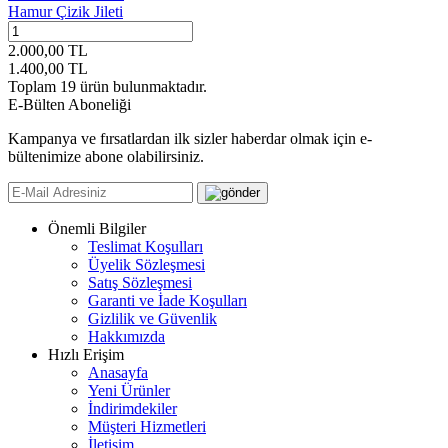
Hamur Çizik Jileti
2.000,00
TL
1.400,00
TL
Toplam
19
ürün bulunmaktadır.
E-Bülten Aboneliği
Kampanya ve fırsatlardan ilk sizler haberdar olmak için e-
bültenimize abone olabilirsiniz.
Önemli Bilgiler
Teslimat Koşulları
Üyelik Sözleşmesi
Satış Sözleşmesi
Garanti ve İade Koşulları
Gizlilik ve Güvenlik
Hakkımızda
Hızlı Erişim
Anasayfa
Yeni Ürünler
İndirimdekiler
Müşteri Hizmetleri
İletişim