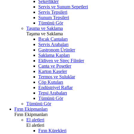
Şekerlikler
Servis ve Sunum Sepetleri
Servis Tepsileri
Sunum Tepsileri
Tümünü Gör
Taşıma ve Saklama
Taşıma ve Saklama
Bıçak Çantaları
Servis Arabaları
Gastronom Ürünler
Saklama Kapları
Eldiven ve Streç Filmler
Çanta ve Poşetler
Karton Kaseler
Termos ve Suluklar
Çöp Kutuları
Endüstriyel Raflar
Tepsi Arabaları
Tümünü Gör
Tümünü Gör
Fırın Ekipmanları
Fırın Ekipmanları
El aletleri
El aletleri
Fırın Kürekleri