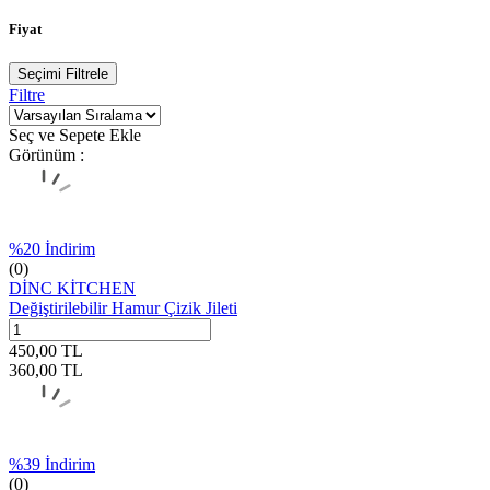
Fiyat
Seçimi Filtrele
Filtre
Seç ve Sepete Ekle
Görünüm :
%
20
İndirim
(0)
DİNC KİTCHEN
Değiştirilebilir Hamur Çizik Jileti
450,00
TL
360,00
TL
%
39
İndirim
(0)