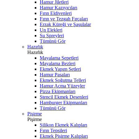
Hamur Jiletleri
Hamur Kazıyıcıları
Fırın Eldivenleri
Fırın ve Tezgah Fırçaları
Erzak Küreği ve Şaşulalar
Un Elekleri
Su Spreyleri
Tümünü Gör
Hazırlık
Hazırlık
Mayalama Sepetleri
Mayalama Bezleri
Ekmek Yapım Setleri
Hamur Pasaları
Ekmek Soğutma Telleri
Hamur Açma Yüzeyler
Pizza Ekipmanları
Stencil Ekmek Desenleri
Hamburger Ekipmanları
Tümünü Gör
Pişirme
Pişirme
Silikon Ekmek Kalıpları
Fırın Tepsileri
Ekmek Pişirme Kalıpları