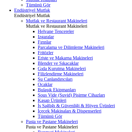
Tümünü Gör
Endüstriyel Mutfak
Endüstriyel Mutfak
Mutfak ve Restaurant Makineleri
Mutfak ve Restaurant Makineleri
Helvane Tencereler
Izgaralar
Fırınlar
Parçalama ve Dilimleme Makineleri
Fritözler
Erişte ve Makarna Makineleri
Blender ve Sıkacaklar
Gıda Kurutma Makineleri
Filizlendirme Makineleri
Su Canlandırıcıları
Ocaklar
Bulaşık Ekipmanları
Sous Vide (Suvid) Pişirme Cihazları
Kasap Ürünleri
İş Sağlığı & Güvenliği & Hijyen Ürünleri
İçecek Makinaları & Dispenserleri
Tümünü Gör
Pasta ve Pastane Makineleri
Pasta ve Pastane Makineleri