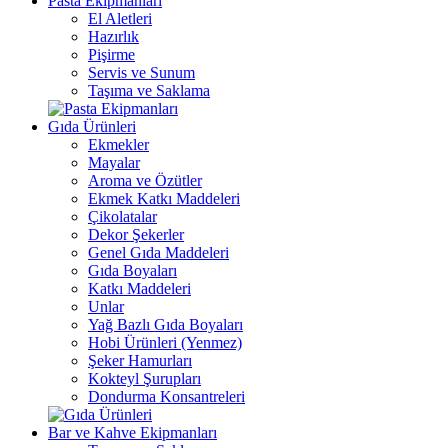
Pasta Ekipmanları
El Aletleri
Hazırlık
Pişirme
Servis ve Sunum
Taşıma ve Saklama
Gıda Ürünleri
Ekmekler
Mayalar
Aroma ve Özütler
Ekmek Katkı Maddeleri
Çikolatalar
Dekor Şekerler
Genel Gıda Maddeleri
Gıda Boyaları
Katkı Maddeleri
Unlar
Yağ Bazlı Gıda Boyaları
Hobi Ürünleri (Yenmez)
Şeker Hamurları
Kokteyl Şurupları
Dondurma Konsantreleri
Bar ve Kahve Ekipmanları