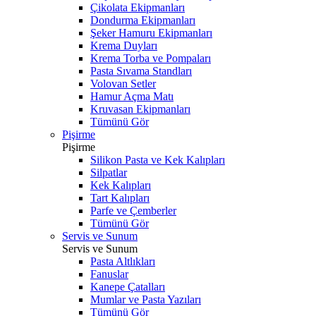
Çikolata Ekipmanları
Dondurma Ekipmanları
Şeker Hamuru Ekipmanları
Krema Duyları
Krema Torba ve Pompaları
Pasta Sıvama Standları
Volovan Setler
Hamur Açma Matı
Kruvasan Ekipmanları
Tümünü Gör
Pişirme
Pişirme
Silikon Pasta ve Kek Kalıpları
Silpatlar
Kek Kalıpları
Tart Kalıpları
Parfe ve Çemberler
Tümünü Gör
Servis ve Sunum
Servis ve Sunum
Pasta Altlıkları
Fanuslar
Kanepe Çatalları
Mumlar ve Pasta Yazıları
Tümünü Gör