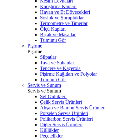
Kesim Levhaları
Karıştırma Kapları
Havan ve Et Dövecekleri
Sosluk ve Şurupluklar
Termometre ve Timerlar
Ölçü Kapları
Bıçak ve Masatlar
Tümünü Gör
Pişirme
Pişirme
Silpatlar
Tava ve Sahanlar
Tencere ve Kaçerola
Pişirme Kağıtları ve Folyolar
Tümünü Gör
Servis ve Sunum
Servis ve Sunum
Şef Önlükleri
Çelik Servis Ürünleri
Ahşap ve Bambu Servis Ürünleri
Porselen Servis Ürünleri
Polikarbon Servis Ürünleri
Diğer Servis Ürünleri
Küllükler
Peçetelikler