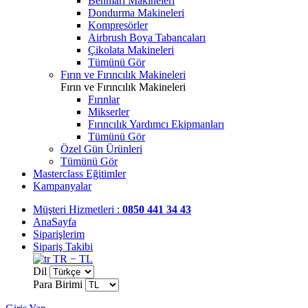
Benmari Makineleri
Dondurma Makineleri
Kompresörler
Airbrush Boya Tabancaları
Çikolata Makineleri
Tümünü Gör
Fırın ve Fırıncılık Makineleri
Fırın ve Fırıncılık Makineleri
Fırınlar
Mikserler
Fırıncılık Yardımcı Ekipmanları
Tümünü Gör
Özel Gün Ürünleri
Tümünü Gör
Masterclass Eğitimler
Kampanyalar
Müşteri Hizmetleri :
0850 441 34 43
AnaSayfa
Siparişlerim
Sipariş Takibi
TR − TL
Dil
Para Birimi