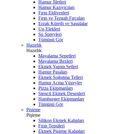
Hamur Jiletleri
Hamur Kazıyıcıları
Fırın Eldivenleri
Fırın ve Tezgah Fırçaları
Erzak Küreği ve Şaşulalar
Un Elekleri
Su Spreyleri
Tümünü Gör
Hazırlık
Hazırlık
Mayalama Sepetleri
Mayalama Bezleri
Ekmek Yapım Setleri
Hamur Pasaları
Ekmek Soğutma Telleri
Hamur Açma Yüzeyler
Pizza Ekipmanları
Stencil Ekmek Desenleri
Hamburger Ekipmanları
Tümünü Gör
Pişirme
Pişirme
Silikon Ekmek Kalıpları
Fırın Tepsileri
Ekmek Pişirme Kalıpları