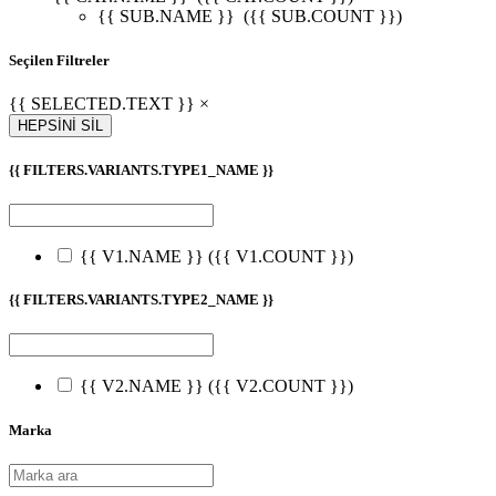
{{ SUB.NAME }}
({{ SUB.COUNT }})
Seçilen Filtreler
{{ SELECTED.TEXT }} ×
HEPSİNİ SİL
{{ FILTERS.VARIANTS.TYPE1_NAME }}
{{ V1.NAME }}
({{ V1.COUNT }})
{{ FILTERS.VARIANTS.TYPE2_NAME }}
{{ V2.NAME }}
({{ V2.COUNT }})
Marka