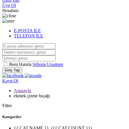
Giriş Yap
Üye Ol
Hesabım
E-POSTA İLE
TELEFON İLE
Beni Hatırla
Şifremi Unuttum
Giriş Yap
Kayıt Ol
Anasayfa
ekmek çizme bıçağı
Filtre
Kategoriler
{{ CAT.NAME }}
({{ CAT.COUNT }})