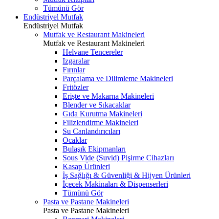
Tümünü Gör
Endüstriyel Mutfak
Endüstriyel Mutfak
Mutfak ve Restaurant Makineleri
Mutfak ve Restaurant Makineleri
Helvane Tencereler
Izgaralar
Fırınlar
Parçalama ve Dilimleme Makineleri
Fritözler
Erişte ve Makarna Makineleri
Blender ve Sıkacaklar
Gıda Kurutma Makineleri
Filizlendirme Makineleri
Su Canlandırıcıları
Ocaklar
Bulaşık Ekipmanları
Sous Vide (Suvid) Pişirme Cihazları
Kasap Ürünleri
İş Sağlığı & Güvenliği & Hijyen Ürünleri
İçecek Makinaları & Dispenserleri
Tümünü Gör
Pasta ve Pastane Makineleri
Pasta ve Pastane Makineleri