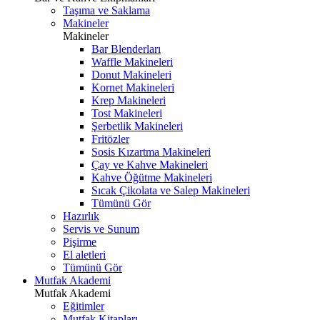
Taşıma ve Saklama
Makineler
Makineler
Bar Blenderları
Waffle Makineleri
Donut Makineleri
Kornet Makineleri
Krep Makineleri
Tost Makineleri
Şerbetlik Makineleri
Fritözler
Sosis Kızartma Makineleri
Çay ve Kahve Makineleri
Kahve Öğütme Makineleri
Sıcak Çikolata ve Salep Makineleri
Tümünü Gör
Hazırlık
Servis ve Sunum
Pişirme
El aletleri
Tümünü Gör
Mutfak Akademi
Mutfak Akademi
Eğitimler
Mutfak Kitapları