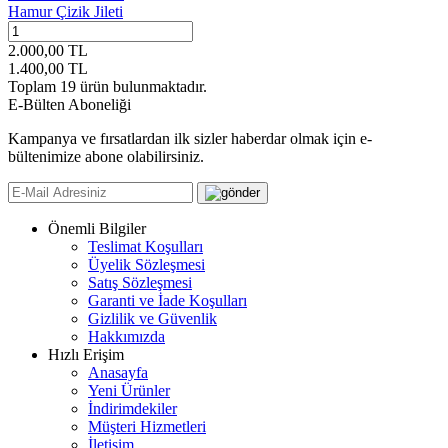
Hamur Çizik Jileti
2.000,00
TL
1.400,00
TL
Toplam
19
ürün bulunmaktadır.
E-Bülten Aboneliği
Kampanya ve fırsatlardan ilk sizler haberdar olmak için e-
bültenimize abone olabilirsiniz.
Önemli Bilgiler
Teslimat Koşulları
Üyelik Sözleşmesi
Satış Sözleşmesi
Garanti ve İade Koşulları
Gizlilik ve Güvenlik
Hakkımızda
Hızlı Erişim
Anasayfa
Yeni Ürünler
İndirimdekiler
Müşteri Hizmetleri
İletişim