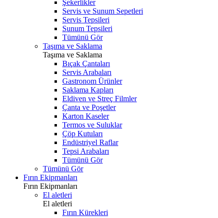
Şekerlikler
Servis ve Sunum Sepetleri
Servis Tepsileri
Sunum Tepsileri
Tümünü Gör
Taşıma ve Saklama
Taşıma ve Saklama
Bıçak Çantaları
Servis Arabaları
Gastronom Ürünler
Saklama Kapları
Eldiven ve Streç Filmler
Çanta ve Poşetler
Karton Kaseler
Termos ve Suluklar
Çöp Kutuları
Endüstriyel Raflar
Tepsi Arabaları
Tümünü Gör
Tümünü Gör
Fırın Ekipmanları
Fırın Ekipmanları
El aletleri
El aletleri
Fırın Kürekleri