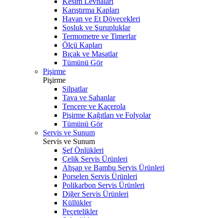
Kesim Levhaları
Karıştırma Kapları
Havan ve Et Dövecekleri
Sosluk ve Şurupluklar
Termometre ve Timerlar
Ölçü Kapları
Bıçak ve Masatlar
Tümünü Gör
Pişirme
Pişirme
Silpatlar
Tava ve Sahanlar
Tencere ve Kaçerola
Pişirme Kağıtları ve Folyolar
Tümünü Gör
Servis ve Sunum
Servis ve Sunum
Şef Önlükleri
Çelik Servis Ürünleri
Ahşap ve Bambu Servis Ürünleri
Porselen Servis Ürünleri
Polikarbon Servis Ürünleri
Diğer Servis Ürünleri
Küllükler
Peçetelikler