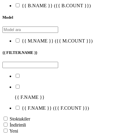
{{ B.NAME }}
({{ B.COUNT }})
Model
{{ M.NAME }}
({{ M.COUNT }})
{{ FILTER.NAME }}
{{ F.NAME }}
{{ F.NAME }}
({{ F.COUNT }})
Stoktakiler
İndirimli
Yeni