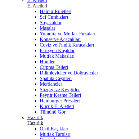
El Aletleri
El Aletleri
Hamur Ruletleri
Şef Cımbızları
Soyacaklar
Maşalar
Yumurta ve Mutfak Fırçaları
Konserve Açacakları
Ceviz ve Fındık Kıracakları
Parizyen Kaşıklar
Mutfak Makasları
Huniler
Çırpma Telleri
Dilimleyiciler ve Doğrayıcılar
Spatula Çeşitleri
Merdaneler
Süzgeç ve Kevgirler
Peynir Kesme Telleri
Hamburger Pressleri
Küçük El Aletleri
Tümünü Gör
Hazırlık
Hazırlık
Ölçü Kaşıkları
Mutfak Tartıları