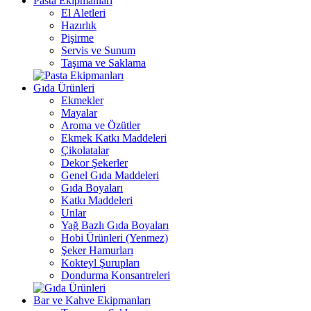
Pasta Ekipmanları
El Aletleri
Hazırlık
Pişirme
Servis ve Sunum
Taşıma ve Saklama
Gıda Ürünleri
Ekmekler
Mayalar
Aroma ve Özütler
Ekmek Katkı Maddeleri
Çikolatalar
Dekor Şekerler
Genel Gıda Maddeleri
Gıda Boyaları
Katkı Maddeleri
Unlar
Yağ Bazlı Gıda Boyaları
Hobi Ürünleri (Yenmez)
Şeker Hamurları
Kokteyl Şurupları
Dondurma Konsantreleri
Bar ve Kahve Ekipmanları