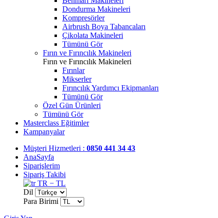
Benmari Makineleri
Dondurma Makineleri
Kompresörler
Airbrush Boya Tabancaları
Çikolata Makineleri
Tümünü Gör
Fırın ve Fırıncılık Makineleri
Fırın ve Fırıncılık Makineleri
Fırınlar
Mikserler
Fırıncılık Yardımcı Ekipmanları
Tümünü Gör
Özel Gün Ürünleri
Tümünü Gör
Masterclass Eğitimler
Kampanyalar
Müşteri Hizmetleri :
0850 441 34 43
AnaSayfa
Siparişlerim
Sipariş Takibi
TR − TL
Dil
Para Birimi