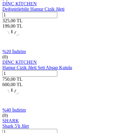
DİNC KİTCHEN
Değiştirilebilir Hamur Çizik Jileti
325,00
TL
199,00
TL
%
20
İndirim
(0)
DİNC KİTCHEN
Hamur Çizik Jileti Seti Ahşap Kutulu
750,00
TL
600,00
TL
%
40
İndirim
(0)
SHARK
Shark 5'li Jilet