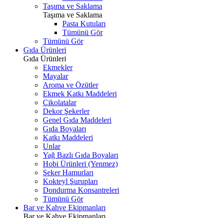
Taşıma ve Saklama
Taşıma ve Saklama
Pasta Kutuları
Tümünü Gör
Tümünü Gör
Gıda Ürünleri
Gıda Ürünleri
Ekmekler
Mayalar
Aroma ve Özütler
Ekmek Katkı Maddeleri
Çikolatalar
Dekor Şekerler
Genel Gıda Maddeleri
Gıda Boyaları
Katkı Maddeleri
Unlar
Yağ Bazlı Gıda Boyaları
Hobi Ürünleri (Yenmez)
Şeker Hamurları
Kokteyl Şurupları
Dondurma Konsantreleri
Tümünü Gör
Bar ve Kahve Ekipmanları
Bar ve Kahve Ekipmanları