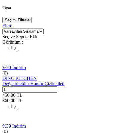
Fiyat
Seçimi Filtrele
Filtre
Seç ve Sepete Ekle
Görünüm :
%
20
İndirim
(0)
DİNC KİTCHEN
Değiştirilebilir Hamur Çizik Jileti
450,00
TL
360,00
TL
%
39
İndirim
(0)