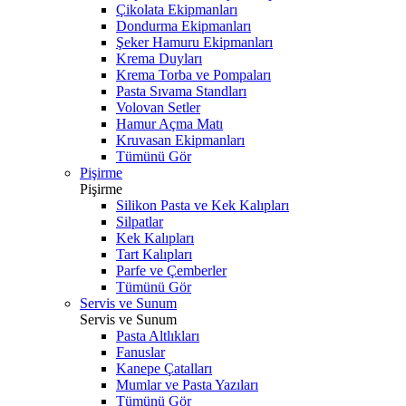
Çikolata Ekipmanları
Dondurma Ekipmanları
Şeker Hamuru Ekipmanları
Krema Duyları
Krema Torba ve Pompaları
Pasta Sıvama Standları
Volovan Setler
Hamur Açma Matı
Kruvasan Ekipmanları
Tümünü Gör
Pişirme
Pişirme
Silikon Pasta ve Kek Kalıpları
Silpatlar
Kek Kalıpları
Tart Kalıpları
Parfe ve Çemberler
Tümünü Gör
Servis ve Sunum
Servis ve Sunum
Pasta Altlıkları
Fanuslar
Kanepe Çatalları
Mumlar ve Pasta Yazıları
Tümünü Gör