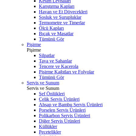
Kesim Levhaları
Karıştırma Kapları
Havan ve Et Dövecekleri
Sosluk ve Şurupluklar
Termometre ve Timerlar
Ölçü Kapları
Bıçak ve Masatlar
Tümünü Gör
Pişirme
Pişirme
Silpatlar
Tava ve Sahanlar
Tencere ve Kaçerola
Pişirme Kağıtları ve Folyolar
Tümünü Gör
Servis ve Sunum
Servis ve Sunum
Şef Önlükleri
Çelik Servis Ürünleri
Ahşap ve Bambu Servis Ürünleri
Porselen Servis Ürünleri
Polikarbon Servis Ürünleri
Diğer Servis Ürünleri
Küllükler
Peçetelikler