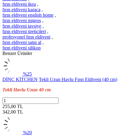
fırın eldiveni ikea
,
fırın eldiveni karaca
,
fırın eldiveni english home
,
fırın eldiveni migros
,
fırın eldiveni tavsiye
,
fırın eldiveni üreticileri
,
profesyonel fırın eldiveni
,
fırın eldiveni satın al
,
fırın eldiveni silikon
Benzer Ürünler
%25
DİNC KİTCHEN
Tekli Uzun Havlu Fırın Eldiveni (40 cm)
Tekli Havlu Uzun 40 cm
255,00 TL
342,00
TL
%20