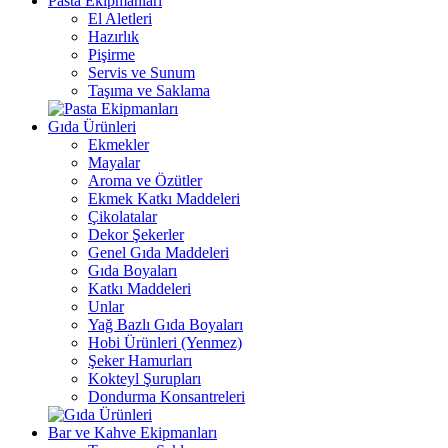
Pasta Ekipmanları
El Aletleri
Hazırlık
Pişirme
Servis ve Sunum
Taşıma ve Saklama
Gıda Ürünleri
Ekmekler
Mayalar
Aroma ve Özütler
Ekmek Katkı Maddeleri
Çikolatalar
Dekor Şekerler
Genel Gıda Maddeleri
Gıda Boyaları
Katkı Maddeleri
Unlar
Yağ Bazlı Gıda Boyaları
Hobi Ürünleri (Yenmez)
Şeker Hamurları
Kokteyl Şurupları
Dondurma Konsantreleri
Bar ve Kahve Ekipmanları