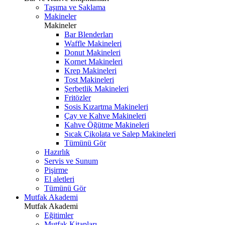
Taşıma ve Saklama
Makineler
Makineler
Bar Blenderları
Waffle Makineleri
Donut Makineleri
Kornet Makineleri
Krep Makineleri
Tost Makineleri
Şerbetlik Makineleri
Fritözler
Sosis Kızartma Makineleri
Çay ve Kahve Makineleri
Kahve Öğütme Makineleri
Sıcak Çikolata ve Salep Makineleri
Tümünü Gör
Hazırlık
Servis ve Sunum
Pişirme
El aletleri
Tümünü Gör
Mutfak Akademi
Mutfak Akademi
Eğitimler
Mutfak Kitapları