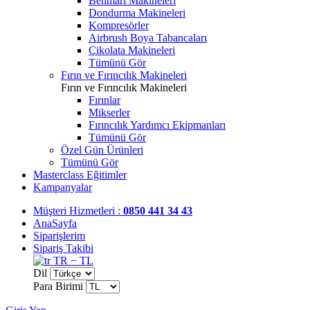
Benmari Makineleri
Dondurma Makineleri
Kompresörler
Airbrush Boya Tabancaları
Çikolata Makineleri
Tümünü Gör
Fırın ve Fırıncılık Makineleri
Fırın ve Fırıncılık Makineleri
Fırınlar
Mikserler
Fırıncılık Yardımcı Ekipmanları
Tümünü Gör
Özel Gün Ürünleri
Tümünü Gör
Masterclass Eğitimler
Kampanyalar
Müşteri Hizmetleri :
0850 441 34 43
AnaSayfa
Siparişlerim
Sipariş Takibi
TR − TL
Dil
Para Birimi