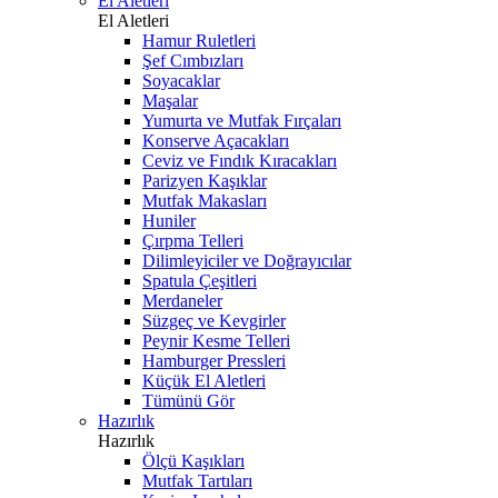
El Aletleri
El Aletleri
Hamur Ruletleri
Şef Cımbızları
Soyacaklar
Maşalar
Yumurta ve Mutfak Fırçaları
Konserve Açacakları
Ceviz ve Fındık Kıracakları
Parizyen Kaşıklar
Mutfak Makasları
Huniler
Çırpma Telleri
Dilimleyiciler ve Doğrayıcılar
Spatula Çeşitleri
Merdaneler
Süzgeç ve Kevgirler
Peynir Kesme Telleri
Hamburger Pressleri
Küçük El Aletleri
Tümünü Gör
Hazırlık
Hazırlık
Ölçü Kaşıkları
Mutfak Tartıları