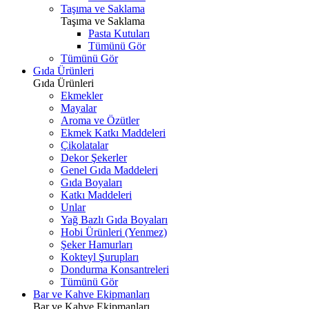
Taşıma ve Saklama
Taşıma ve Saklama
Pasta Kutuları
Tümünü Gör
Tümünü Gör
Gıda Ürünleri
Gıda Ürünleri
Ekmekler
Mayalar
Aroma ve Özütler
Ekmek Katkı Maddeleri
Çikolatalar
Dekor Şekerler
Genel Gıda Maddeleri
Gıda Boyaları
Katkı Maddeleri
Unlar
Yağ Bazlı Gıda Boyaları
Hobi Ürünleri (Yenmez)
Şeker Hamurları
Kokteyl Şurupları
Dondurma Konsantreleri
Tümünü Gör
Bar ve Kahve Ekipmanları
Bar ve Kahve Ekipmanları