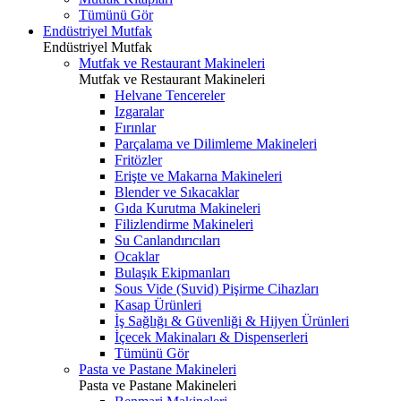
Tümünü Gör
Endüstriyel Mutfak
Endüstriyel Mutfak
Mutfak ve Restaurant Makineleri
Mutfak ve Restaurant Makineleri
Helvane Tencereler
Izgaralar
Fırınlar
Parçalama ve Dilimleme Makineleri
Fritözler
Erişte ve Makarna Makineleri
Blender ve Sıkacaklar
Gıda Kurutma Makineleri
Filizlendirme Makineleri
Su Canlandırıcıları
Ocaklar
Bulaşık Ekipmanları
Sous Vide (Suvid) Pişirme Cihazları
Kasap Ürünleri
İş Sağlığı & Güvenliği & Hijyen Ürünleri
İçecek Makinaları & Dispenserleri
Tümünü Gör
Pasta ve Pastane Makineleri
Pasta ve Pastane Makineleri