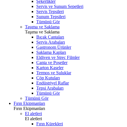
Şekerlikler
Servis ve Sunum Sepetleri
Servis Tepsileri
Sunum Tepsileri
Tümünü Gör
Taşıma ve Saklama
Taşıma ve Saklama
Bıçak Çantaları
Servis Arabaları
Gastronom Ürünler
Saklama Kapları
Eldiven ve Streç Filmler
Çanta ve Poşetler
Karton Kaseler
Termos ve Suluklar
Çöp Kutuları
Endüstriyel Raflar
Tepsi Arabaları
Tümünü Gör
Tümünü Gör
Fırın Ekipmanları
Fırın Ekipmanları
El aletleri
El aletleri
Fırın Kürekleri