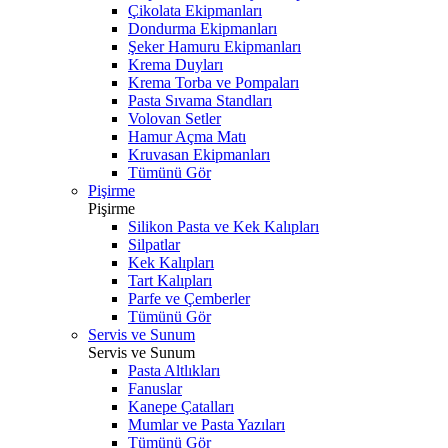
Çikolata Ekipmanları
Dondurma Ekipmanları
Şeker Hamuru Ekipmanları
Krema Duyları
Krema Torba ve Pompaları
Pasta Sıvama Standları
Volovan Setler
Hamur Açma Matı
Kruvasan Ekipmanları
Tümünü Gör
Pişirme
Pişirme
Silikon Pasta ve Kek Kalıpları
Silpatlar
Kek Kalıpları
Tart Kalıpları
Parfe ve Çemberler
Tümünü Gör
Servis ve Sunum
Servis ve Sunum
Pasta Altlıkları
Fanuslar
Kanepe Çatalları
Mumlar ve Pasta Yazıları
Tümünü Gör