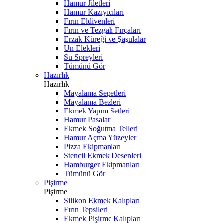
Hamur Jiletleri
Hamur Kazıyıcıları
Fırın Eldivenleri
Fırın ve Tezgah Fırçaları
Erzak Küreği ve Şaşulalar
Un Elekleri
Su Spreyleri
Tümünü Gör
Hazırlık
Hazırlık
Mayalama Sepetleri
Mayalama Bezleri
Ekmek Yapım Setleri
Hamur Pasaları
Ekmek Soğutma Telleri
Hamur Açma Yüzeyler
Pizza Ekipmanları
Stencil Ekmek Desenleri
Hamburger Ekipmanları
Tümünü Gör
Pişirme
Pişirme
Silikon Ekmek Kalıpları
Fırın Tepsileri
Ekmek Pişirme Kalıpları