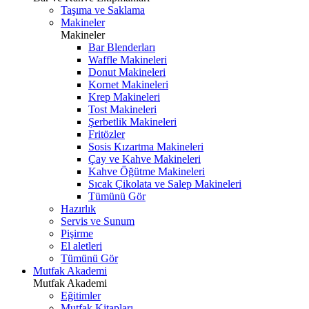
Taşıma ve Saklama
Makineler
Makineler
Bar Blenderları
Waffle Makineleri
Donut Makineleri
Kornet Makineleri
Krep Makineleri
Tost Makineleri
Şerbetlik Makineleri
Fritözler
Sosis Kızartma Makineleri
Çay ve Kahve Makineleri
Kahve Öğütme Makineleri
Sıcak Çikolata ve Salep Makineleri
Tümünü Gör
Hazırlık
Servis ve Sunum
Pişirme
El aletleri
Tümünü Gör
Mutfak Akademi
Mutfak Akademi
Eğitimler
Mutfak Kitapları