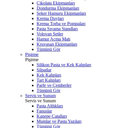
Çikolata Ekipmanları
Dondurma Ekipmanları
Şeker Hamuru Ekipmanları
Krema Duyları
Krema Torba ve Pompaları
Pasta Sıvama Standları
Volovan Setler
Hamur Açma Matı
Kruvasan Ekipmanları
Tümünü Gör
Pişirme
Pişirme
Silikon Pasta ve Kek Kalıpları
Silpatlar
Kek Kalıpları
Tart Kalıpları
Parfe ve Çemberler
Tümünü Gör
Servis ve Sunum
Servis ve Sunum
Pasta Altlıkları
Fanuslar
Kanepe Çatalları
Mumlar ve Pasta Yazıları
Tümünü Gör