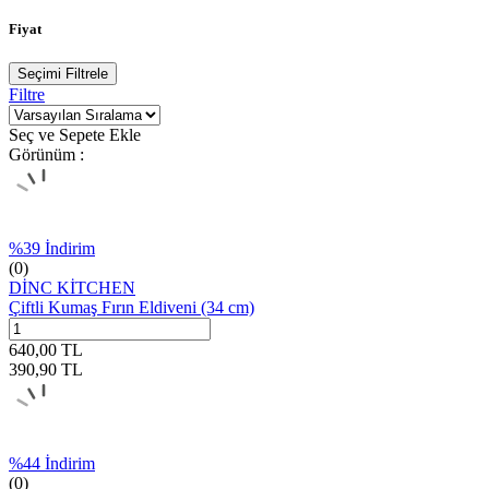
Fiyat
Seçimi Filtrele
Filtre
Seç ve Sepete Ekle
Görünüm :
%
39
İndirim
(0)
DİNC KİTCHEN
Çiftli Kumaş Fırın Eldiveni (34 cm)
640,00
TL
390,90
TL
%
44
İndirim
(0)