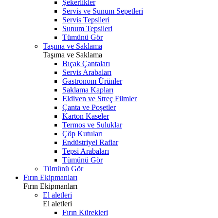
Şekerlikler
Servis ve Sunum Sepetleri
Servis Tepsileri
Sunum Tepsileri
Tümünü Gör
Taşıma ve Saklama
Taşıma ve Saklama
Bıçak Çantaları
Servis Arabaları
Gastronom Ürünler
Saklama Kapları
Eldiven ve Streç Filmler
Çanta ve Poşetler
Karton Kaseler
Termos ve Suluklar
Çöp Kutuları
Endüstriyel Raflar
Tepsi Arabaları
Tümünü Gör
Tümünü Gör
Fırın Ekipmanları
Fırın Ekipmanları
El aletleri
El aletleri
Fırın Kürekleri