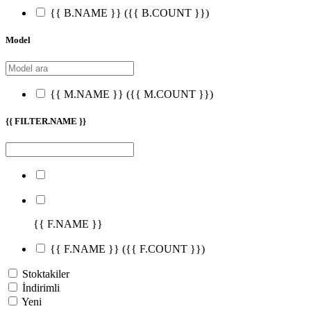
{{ B.NAME }}
({{ B.COUNT }})
Model
{{ M.NAME }}
({{ M.COUNT }})
{{ FILTER.NAME }}
{{ F.NAME }}
{{ F.NAME }}
({{ F.COUNT }})
Stoktakiler
İndirimli
Yeni