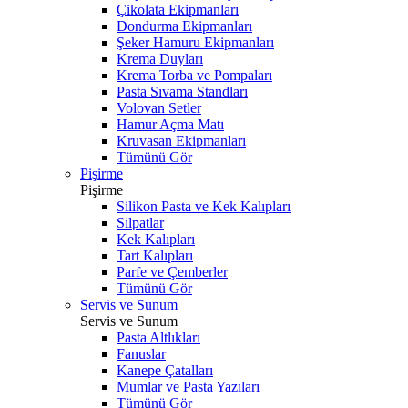
Çikolata Ekipmanları
Dondurma Ekipmanları
Şeker Hamuru Ekipmanları
Krema Duyları
Krema Torba ve Pompaları
Pasta Sıvama Standları
Volovan Setler
Hamur Açma Matı
Kruvasan Ekipmanları
Tümünü Gör
Pişirme
Pişirme
Silikon Pasta ve Kek Kalıpları
Silpatlar
Kek Kalıpları
Tart Kalıpları
Parfe ve Çemberler
Tümünü Gör
Servis ve Sunum
Servis ve Sunum
Pasta Altlıkları
Fanuslar
Kanepe Çatalları
Mumlar ve Pasta Yazıları
Tümünü Gör