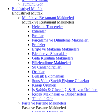
Tümünü Gör
Endüstriyel Mutfak
Endüstriyel Mutfak
Mutfak ve Restaurant Makineleri
Mutfak ve Restaurant Makineleri
Helvane Tencereler
Izgaralar
Fırınlar
Parçalama ve Dilimleme Makineleri
Fritözler
Erişte ve Makarna Makineleri
Blender ve Sıkacaklar
Gıda Kurutma Makineleri
Filizlendirme Makineleri
Su Canlandırıcıları
Ocaklar
Bulaşık Ekipmanları
Sous Vide (Suvid) Pişirme Cihazları
Kasap Ürünleri
İş Sağlığı & Güvenliği & Hijyen Ürünleri
İçecek Makinaları & Dispenserleri
Tümünü Gör
Pasta ve Pastane Makineleri
Pasta ve Pastane Makineleri