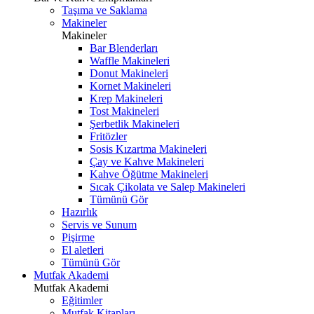
Taşıma ve Saklama
Makineler
Makineler
Bar Blenderları
Waffle Makineleri
Donut Makineleri
Kornet Makineleri
Krep Makineleri
Tost Makineleri
Şerbetlik Makineleri
Fritözler
Sosis Kızartma Makineleri
Çay ve Kahve Makineleri
Kahve Öğütme Makineleri
Sıcak Çikolata ve Salep Makineleri
Tümünü Gör
Hazırlık
Servis ve Sunum
Pişirme
El aletleri
Tümünü Gör
Mutfak Akademi
Mutfak Akademi
Eğitimler
Mutfak Kitapları