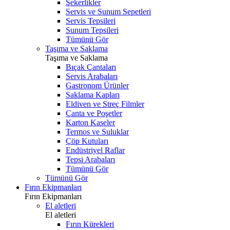
Şekerlikler
Servis ve Sunum Sepetleri
Servis Tepsileri
Sunum Tepsileri
Tümünü Gör
Taşıma ve Saklama
Taşıma ve Saklama
Bıçak Çantaları
Servis Arabaları
Gastronom Ürünler
Saklama Kapları
Eldiven ve Streç Filmler
Çanta ve Poşetler
Karton Kaseler
Termos ve Suluklar
Çöp Kutuları
Endüstriyel Raflar
Tepsi Arabaları
Tümünü Gör
Tümünü Gör
Fırın Ekipmanları
Fırın Ekipmanları
El aletleri
El aletleri
Fırın Kürekleri