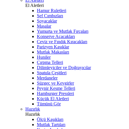
El Aletleri
El Aletleri
Hamur Ruletleri
Şef Cımbızları
Soyacaklar
Maşalar
Yumurta ve Mutfak Fırçaları
Konserve Açacakları
Ceviz ve Fındık Kıracakları
Parizyen Kaşıklar
Mutfak Makasları
Huniler
Çırpma Telleri
Dilimleyiciler ve Doğrayıcılar
Spatula Çeşitleri
Merdaneler
Süzgeç ve Kevgirler
Peynir Kesme Telleri
Hamburger Pressleri
Küçük El Aletleri
Tümünü Gör
Hazırlık
Hazırlık
Ölçü Kaşıkları
Mutfak Tartıları