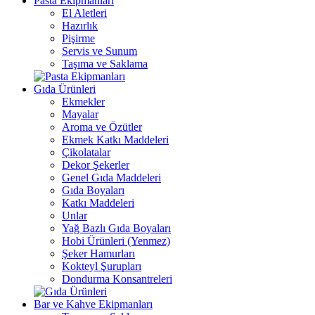
Pasta Ekipmanları
El Aletleri
Hazırlık
Pişirme
Servis ve Sunum
Taşıma ve Saklama
Gıda Ürünleri
Ekmekler
Mayalar
Aroma ve Özütler
Ekmek Katkı Maddeleri
Çikolatalar
Dekor Şekerler
Genel Gıda Maddeleri
Gıda Boyaları
Katkı Maddeleri
Unlar
Yağ Bazlı Gıda Boyaları
Hobi Ürünleri (Yenmez)
Şeker Hamurları
Kokteyl Şurupları
Dondurma Konsantreleri
Bar ve Kahve Ekipmanları