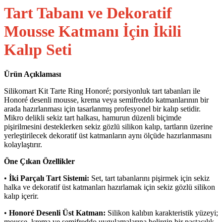
Tart Tabanı ve Dekoratif
Mousse Katmanı İçin İkili
Kalıp Seti
Ürün Açıklaması
Silikomart Kit Tarte Ring Honoré; porsiyonluk tart tabanları ile
Honoré desenli mousse, krema veya semifreddo katmanlarının bir
arada hazırlanması için tasarlanmış profesyonel bir kalıp setidir.
Mikro delikli sekiz tart halkası, hamurun düzenli biçimde
pişirilmesini desteklerken sekiz gözlü silikon kalıp, tartların üzerine
yerleştirilecek dekoratif üst katmanların aynı ölçüde hazırlanmasını
kolaylaştırır.
Öne Çıkan Özellikler
•
İki Parçalı Tart Sistemi:
Set, tart tabanlarını pişirmek için sekiz
halka ve dekoratif üst katmanları hazırlamak için sekiz gözlü silikon
kalıp içerir.
•
Honoré Desenli Üst Katman:
Silikon kalıbın karakteristik yüzeyi;
mousse, krema ve semifreddo uygulamalarına belirgin bir pastacılık