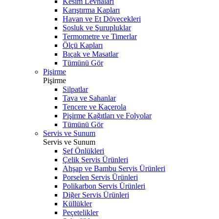
Kesim Levhaları
Karıştırma Kapları
Havan ve Et Dövecekleri
Sosluk ve Şurupluklar
Termometre ve Timerlar
Ölçü Kapları
Bıçak ve Masatlar
Tümünü Gör
Pişirme
Pişirme
Silpatlar
Tava ve Sahanlar
Tencere ve Kaçerola
Pişirme Kağıtları ve Folyolar
Tümünü Gör
Servis ve Sunum
Servis ve Sunum
Şef Önlükleri
Çelik Servis Ürünleri
Ahşap ve Bambu Servis Ürünleri
Porselen Servis Ürünleri
Polikarbon Servis Ürünleri
Diğer Servis Ürünleri
Küllükler
Peçetelikler