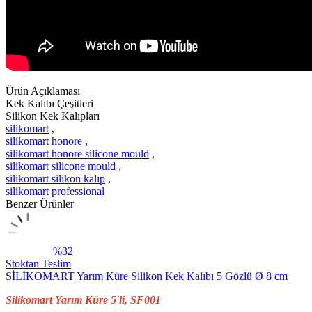
Ürün Açıklaması
Kek Kalıbı Çeşitleri
Silikon Kek Kalıpları
silikomart
,
silikomart honore
,
silikomart honore silicone mould
,
silikomart silicone mould
,
silikomart silikon kalıp
,
silikomart professional
Benzer Ürünler
%32
Stoktan Teslim
SİLİKOMART
Yarım Küre Silikon Kek Kalıbı 5 Gözlü Ø 8 cm
Silikomart Yarım Küre 5'li, SF001