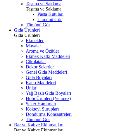
Taşıma ve Saklama
Taşıma ve Saklama
Pasta Kutuları
Tümünü Gör
Tümünü Gör
Gıda Ürünleri
Gıda Ürünleri
Ekmekler
Mayalar
Aroma ve Özütler
Ekmek Katkı Maddeleri
Çikolatalar
Dekor Şekerler
Genel Gıda Maddeleri
Gıda Boyaları
Katkı Maddeleri
Unlar
Yağ Bazlı Gıda Boyaları
Hobi Ürünleri (Yenmez)
Şeker Hamurları
Kokteyl Şurupları
Dondurma Konsantreleri
Tümünü Gör
Bar ve Kahve Ekipmanları
Bar ve Kahve Ekipmanları