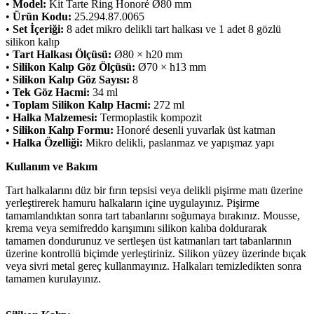
•
Model:
Kit Tarte Ring Honoré Ø80 mm
•
Ürün Kodu:
25.294.87.0065
•
Set İçeriği:
8 adet mikro delikli tart halkası ve 1 adet 8 gözlü
silikon kalıp
•
Tart Halkası Ölçüsü:
Ø80 × h20 mm
•
Silikon Kalıp Göz Ölçüsü:
Ø70 × h13 mm
•
Silikon Kalıp Göz Sayısı:
8
•
Tek Göz Hacmi:
34 ml
•
Toplam Silikon Kalıp Hacmi:
272 ml
•
Halka Malzemesi:
Termoplastik kompozit
•
Silikon Kalıp Formu:
Honoré desenli yuvarlak üst katman
•
Halka Özelliği:
Mikro delikli, paslanmaz ve yapışmaz yapı
Kullanım ve Bakım
Tart halkalarını düz bir fırın tepsisi veya delikli pişirme matı üzerine
yerleştirerek hamuru halkaların içine uygulayınız. Pişirme
tamamlandıktan sonra tart tabanlarını soğumaya bırakınız. Mousse,
krema veya semifreddo karışımını silikon kalıba doldurarak
tamamen dondurunuz ve sertleşen üst katmanları tart tabanlarının
üzerine kontrollü biçimde yerleştiriniz. Silikon yüzey üzerinde bıçak
veya sivri metal gereç kullanmayınız. Halkaları temizledikten sonra
tamamen kurulayınız.