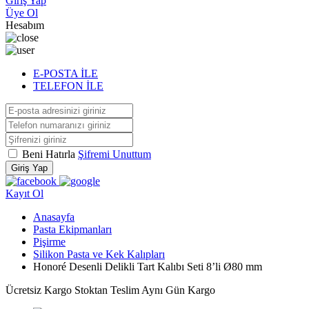
Giriş Yap
Üye Ol
Hesabım
E-POSTA İLE
TELEFON İLE
Beni Hatırla
Şifremi Unuttum
Giriş Yap
Kayıt Ol
Anasayfa
Pasta Ekipmanları
Pişirme
Silikon Pasta ve Kek Kalıpları
Honoré Desenli Delikli Tart Kalıbı Seti 8’li Ø80 mm
Ücretsiz Kargo
Stoktan Teslim
Aynı Gün Kargo