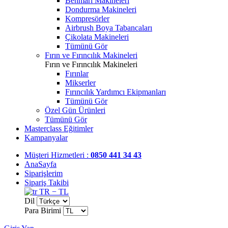
Benmari Makineleri
Dondurma Makineleri
Kompresörler
Airbrush Boya Tabancaları
Çikolata Makineleri
Tümünü Gör
Fırın ve Fırıncılık Makineleri
Fırın ve Fırıncılık Makineleri
Fırınlar
Mikserler
Fırıncılık Yardımcı Ekipmanları
Tümünü Gör
Özel Gün Ürünleri
Tümünü Gör
Masterclass Eğitimler
Kampanyalar
Müşteri Hizmetleri :
0850 441 34 43
AnaSayfa
Siparişlerim
Sipariş Takibi
TR − TL
Dil
Para Birimi