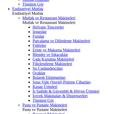
Tümünü Gör
Endüstriyel Mutfak
Endüstriyel Mutfak
Mutfak ve Restaurant Makineleri
Mutfak ve Restaurant Makineleri
Helvane Tencereler
Izgaralar
Fırınlar
Parçalama ve Dilimleme Makineleri
Fritözler
Erişte ve Makarna Makineleri
Blender ve Sıkacaklar
Gıda Kurutma Makineleri
Filizlendirme Makineleri
Su Canlandırıcıları
Ocaklar
Bulaşık Ekipmanları
Sous Vide (Suvid) Pişirme Cihazları
Kasap Ürünleri
İş Sağlığı & Güvenliği & Hijyen Ürünleri
İçecek Makinaları & Dispenserleri
Tümünü Gör
Pasta ve Pastane Makineleri
Pasta ve Pastane Makineleri