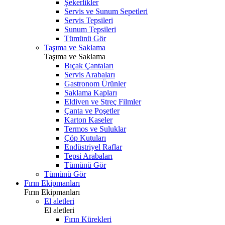
Şekerlikler
Servis ve Sunum Sepetleri
Servis Tepsileri
Sunum Tepsileri
Tümünü Gör
Taşıma ve Saklama
Taşıma ve Saklama
Bıçak Çantaları
Servis Arabaları
Gastronom Ürünler
Saklama Kapları
Eldiven ve Streç Filmler
Çanta ve Poşetler
Karton Kaseler
Termos ve Suluklar
Çöp Kutuları
Endüstriyel Raflar
Tepsi Arabaları
Tümünü Gör
Tümünü Gör
Fırın Ekipmanları
Fırın Ekipmanları
El aletleri
El aletleri
Fırın Kürekleri