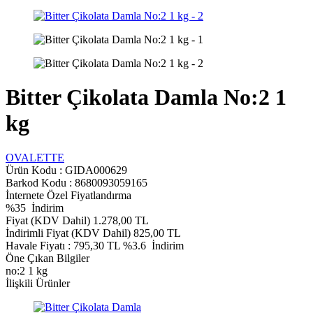
Bitter Çikolata Damla No:2 1
kg
OVALETTE
Ürün Kodu :
GIDA000629
Barkod Kodu : 8680093059165
İnternete Özel Fiyatlandırma
%
35
İndirim
Fiyat (KDV Dahil)
1.278,00
TL
İndirimli Fiyat (KDV Dahil)
825,00
TL
Havale Fiyatı :
795,30
TL
%3.6
İndirim
Öne Çıkan Bilgiler
no:2 1 kg
İlişkili Ürünler