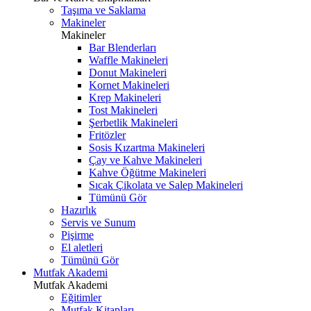
Taşıma ve Saklama
Makineler
Makineler
Bar Blenderları
Waffle Makineleri
Donut Makineleri
Kornet Makineleri
Krep Makineleri
Tost Makineleri
Şerbetlik Makineleri
Fritözler
Sosis Kızartma Makineleri
Çay ve Kahve Makineleri
Kahve Öğütme Makineleri
Sıcak Çikolata ve Salep Makineleri
Tümünü Gör
Hazırlık
Servis ve Sunum
Pişirme
El aletleri
Tümünü Gör
Mutfak Akademi
Mutfak Akademi
Eğitimler
Mutfak Kitapları