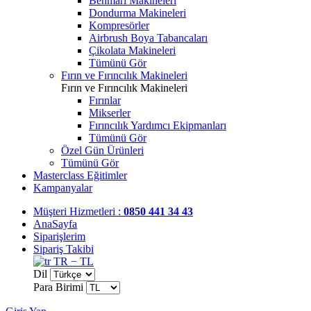
Benmari Makineleri
Dondurma Makineleri
Kompresörler
Airbrush Boya Tabancaları
Çikolata Makineleri
Tümünü Gör
Fırın ve Fırıncılık Makineleri
Fırın ve Fırıncılık Makineleri
Fırınlar
Mikserler
Fırıncılık Yardımcı Ekipmanları
Tümünü Gör
Özel Gün Ürünleri
Tümünü Gör
Masterclass Eğitimler
Kampanyalar
Müşteri Hizmetleri :
0850 441 34 43
AnaSayfa
Siparişlerim
Sipariş Takibi
TR − TL
Dil
Para Birimi