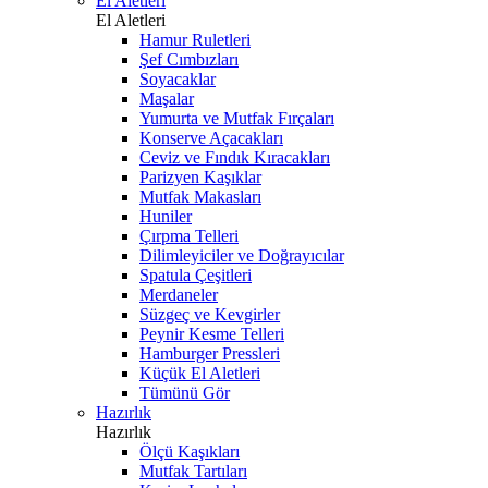
El Aletleri
El Aletleri
Hamur Ruletleri
Şef Cımbızları
Soyacaklar
Maşalar
Yumurta ve Mutfak Fırçaları
Konserve Açacakları
Ceviz ve Fındık Kıracakları
Parizyen Kaşıklar
Mutfak Makasları
Huniler
Çırpma Telleri
Dilimleyiciler ve Doğrayıcılar
Spatula Çeşitleri
Merdaneler
Süzgeç ve Kevgirler
Peynir Kesme Telleri
Hamburger Pressleri
Küçük El Aletleri
Tümünü Gör
Hazırlık
Hazırlık
Ölçü Kaşıkları
Mutfak Tartıları