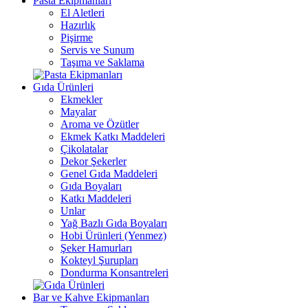
Pasta Ekipmanları
El Aletleri
Hazırlık
Pişirme
Servis ve Sunum
Taşıma ve Saklama
Gıda Ürünleri
Ekmekler
Mayalar
Aroma ve Özütler
Ekmek Katkı Maddeleri
Çikolatalar
Dekor Şekerler
Genel Gıda Maddeleri
Gıda Boyaları
Katkı Maddeleri
Unlar
Yağ Bazlı Gıda Boyaları
Hobi Ürünleri (Yenmez)
Şeker Hamurları
Kokteyl Şurupları
Dondurma Konsantreleri
Bar ve Kahve Ekipmanları