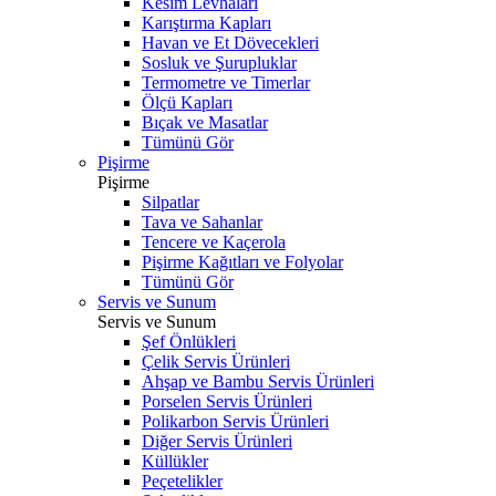
Kesim Levhaları
Karıştırma Kapları
Havan ve Et Dövecekleri
Sosluk ve Şurupluklar
Termometre ve Timerlar
Ölçü Kapları
Bıçak ve Masatlar
Tümünü Gör
Pişirme
Pişirme
Silpatlar
Tava ve Sahanlar
Tencere ve Kaçerola
Pişirme Kağıtları ve Folyolar
Tümünü Gör
Servis ve Sunum
Servis ve Sunum
Şef Önlükleri
Çelik Servis Ürünleri
Ahşap ve Bambu Servis Ürünleri
Porselen Servis Ürünleri
Polikarbon Servis Ürünleri
Diğer Servis Ürünleri
Küllükler
Peçetelikler