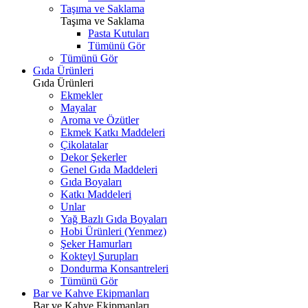
Taşıma ve Saklama
Taşıma ve Saklama
Pasta Kutuları
Tümünü Gör
Tümünü Gör
Gıda Ürünleri
Gıda Ürünleri
Ekmekler
Mayalar
Aroma ve Özütler
Ekmek Katkı Maddeleri
Çikolatalar
Dekor Şekerler
Genel Gıda Maddeleri
Gıda Boyaları
Katkı Maddeleri
Unlar
Yağ Bazlı Gıda Boyaları
Hobi Ürünleri (Yenmez)
Şeker Hamurları
Kokteyl Şurupları
Dondurma Konsantreleri
Tümünü Gör
Bar ve Kahve Ekipmanları
Bar ve Kahve Ekipmanları