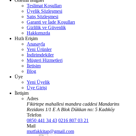
Önemli Bilgiler
Teslimat Koşulları
Üyelik Sözleşmesi
Satış Sözleşmesi
Garanti ve İade Koşulları
Gizlilik ve Güvenlik
Hakkımızda
Hızlı Erişim
Anasayfa
Yeni Ürünler
İndirimdekiler
Müşteri Hizmetleri
İletişim
Blog
Üye
Yeni Üyelik
Üye Girişi
İletişim
Adres
Fikirtepe mahallesi mandıra caddesi Mandarins
Rezidans 1/1 E A Blok Dükkan no: 5 Kadıköy
Telefon
0850 441 34 43
0216 807 03 21
Mail
mutfakkitap@gmail.com