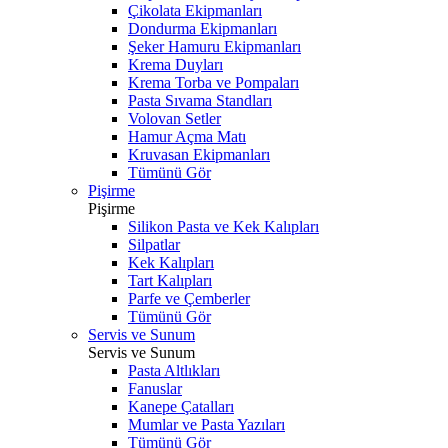
Çikolata Ekipmanları
Dondurma Ekipmanları
Şeker Hamuru Ekipmanları
Krema Duyları
Krema Torba ve Pompaları
Pasta Sıvama Standları
Volovan Setler
Hamur Açma Matı
Kruvasan Ekipmanları
Tümünü Gör
Pişirme
Pişirme
Silikon Pasta ve Kek Kalıpları
Silpatlar
Kek Kalıpları
Tart Kalıpları
Parfe ve Çemberler
Tümünü Gör
Servis ve Sunum
Servis ve Sunum
Pasta Altlıkları
Fanuslar
Kanepe Çatalları
Mumlar ve Pasta Yazıları
Tümünü Gör