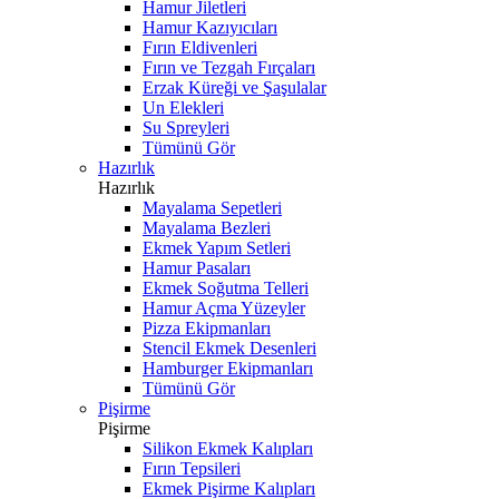
Hamur Jiletleri
Hamur Kazıyıcıları
Fırın Eldivenleri
Fırın ve Tezgah Fırçaları
Erzak Küreği ve Şaşulalar
Un Elekleri
Su Spreyleri
Tümünü Gör
Hazırlık
Hazırlık
Mayalama Sepetleri
Mayalama Bezleri
Ekmek Yapım Setleri
Hamur Pasaları
Ekmek Soğutma Telleri
Hamur Açma Yüzeyler
Pizza Ekipmanları
Stencil Ekmek Desenleri
Hamburger Ekipmanları
Tümünü Gör
Pişirme
Pişirme
Silikon Ekmek Kalıpları
Fırın Tepsileri
Ekmek Pişirme Kalıpları