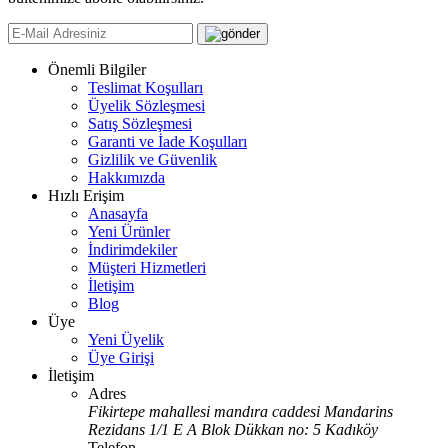
Önemli Bilgiler
Teslimat Koşulları
Üyelik Sözleşmesi
Satış Sözleşmesi
Garanti ve İade Koşulları
Gizlilik ve Güvenlik
Hakkımızda
Hızlı Erişim
Anasayfa
Yeni Ürünler
İndirimdekiler
Müşteri Hizmetleri
İletişim
Blog
Üye
Yeni Üyelik
Üye Girişi
İletişim
Adres
Fikirtepe mahallesi mandıra caddesi Mandarins
Rezidans 1/1 E A Blok Dükkan no: 5 Kadıköy
Telefon