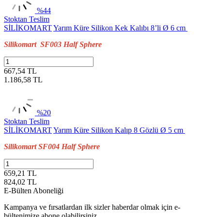
%44
Stoktan Teslim
SİLİKOMART
Yarım Küre Silikon Kek Kalıbı 8’li Ø 6 cm
Silikomart SF003 Half Sphere
667,54 TL
1.186,58
TL
%20
Stoktan Teslim
SİLİKOMART
Yarım Küre Silikon Kalıp 8 Gözlü Ø 5 cm
Silikomart SF004 Half Sphere
659,21 TL
824,02
TL
E-Bülten Aboneliği
Kampanya ve fırsatlardan ilk sizler haberdar olmak için e-
bültenimize abone olabilirsiniz.