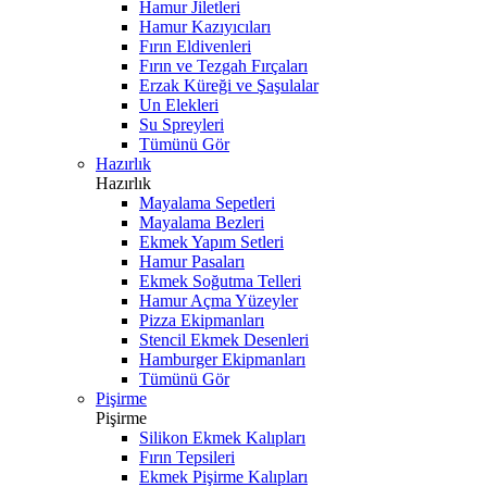
Hamur Jiletleri
Hamur Kazıyıcıları
Fırın Eldivenleri
Fırın ve Tezgah Fırçaları
Erzak Küreği ve Şaşulalar
Un Elekleri
Su Spreyleri
Tümünü Gör
Hazırlık
Hazırlık
Mayalama Sepetleri
Mayalama Bezleri
Ekmek Yapım Setleri
Hamur Pasaları
Ekmek Soğutma Telleri
Hamur Açma Yüzeyler
Pizza Ekipmanları
Stencil Ekmek Desenleri
Hamburger Ekipmanları
Tümünü Gör
Pişirme
Pişirme
Silikon Ekmek Kalıpları
Fırın Tepsileri
Ekmek Pişirme Kalıpları