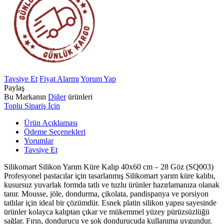
Tavsiye Et
Fiyat Alarmı
Yorum Yap
Paylaş
Bu Markanın
Diğer
ürünleri
Toplu Sipariş İçin
Ürün Açıklaması
Ödeme Seçenekleri
Yorumlar
Tavsiye Et
Silikomart Silikon Yarım Küre Kalıp 40x60 cm – 28 Göz (SQ003)
Profesyonel pastacılar için tasarlanmış Silikomart yarım küre kalıbı,
kusursuz yuvarlak formda tatlı ve tuzlu ürünler hazırlamanıza olanak
tanır. Mousse, jöle, dondurma, çikolata, pandispanya ve porsiyon
tatlılar için ideal bir çözümdür. Esnek platin silikon yapısı sayesinde
ürünler kolayca kalıptan çıkar ve mükemmel yüzey pürüzsüzlüğü
sağlar. Fırın, dondurucu ve şok dondurucuda kullanıma uygundur.