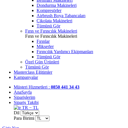
Benmari Makineleri
Dondurma Makineleri
Kompresörler
Airbrush Boya Tabancaları
Çikolata Makineleri
Tümünü Gör
Fırın ve Fırıncılık Makineleri
Fırın ve Fırıncılık Makineleri
Fırınlar
Mikserler
Fırıncılık Yardımcı Ekipmanları
Tümünü Gör
Özel Gün Ürünleri
Tümünü Gör
Masterclass Eğitimler
Kampanyalar
Müşteri Hizmetleri :
0850 441 34 43
AnaSayfa
Siparişlerim
Sipariş Takibi
TR − TL
Dil
Para Birimi