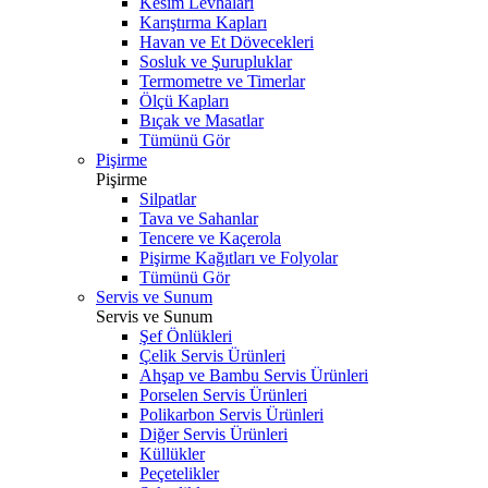
Kesim Levhaları
Karıştırma Kapları
Havan ve Et Dövecekleri
Sosluk ve Şurupluklar
Termometre ve Timerlar
Ölçü Kapları
Bıçak ve Masatlar
Tümünü Gör
Pişirme
Pişirme
Silpatlar
Tava ve Sahanlar
Tencere ve Kaçerola
Pişirme Kağıtları ve Folyolar
Tümünü Gör
Servis ve Sunum
Servis ve Sunum
Şef Önlükleri
Çelik Servis Ürünleri
Ahşap ve Bambu Servis Ürünleri
Porselen Servis Ürünleri
Polikarbon Servis Ürünleri
Diğer Servis Ürünleri
Küllükler
Peçetelikler