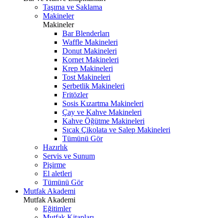
Taşıma ve Saklama
Makineler
Makineler
Bar Blenderları
Waffle Makineleri
Donut Makineleri
Kornet Makineleri
Krep Makineleri
Tost Makineleri
Şerbetlik Makineleri
Fritözler
Sosis Kızartma Makineleri
Çay ve Kahve Makineleri
Kahve Öğütme Makineleri
Sıcak Çikolata ve Salep Makineleri
Tümünü Gör
Hazırlık
Servis ve Sunum
Pişirme
El aletleri
Tümünü Gör
Mutfak Akademi
Mutfak Akademi
Eğitimler
Mutfak Kitapları