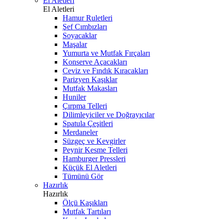
El Aletleri
El Aletleri
Hamur Ruletleri
Şef Cımbızları
Soyacaklar
Maşalar
Yumurta ve Mutfak Fırçaları
Konserve Açacakları
Ceviz ve Fındık Kıracakları
Parizyen Kaşıklar
Mutfak Makasları
Huniler
Çırpma Telleri
Dilimleyiciler ve Doğrayıcılar
Spatula Çeşitleri
Merdaneler
Süzgeç ve Kevgirler
Peynir Kesme Telleri
Hamburger Pressleri
Küçük El Aletleri
Tümünü Gör
Hazırlık
Hazırlık
Ölçü Kaşıkları
Mutfak Tartıları