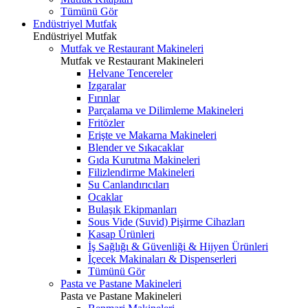
Tümünü Gör
Endüstriyel Mutfak
Endüstriyel Mutfak
Mutfak ve Restaurant Makineleri
Mutfak ve Restaurant Makineleri
Helvane Tencereler
Izgaralar
Fırınlar
Parçalama ve Dilimleme Makineleri
Fritözler
Erişte ve Makarna Makineleri
Blender ve Sıkacaklar
Gıda Kurutma Makineleri
Filizlendirme Makineleri
Su Canlandırıcıları
Ocaklar
Bulaşık Ekipmanları
Sous Vide (Suvid) Pişirme Cihazları
Kasap Ürünleri
İş Sağlığı & Güvenliği & Hijyen Ürünleri
İçecek Makinaları & Dispenserleri
Tümünü Gör
Pasta ve Pastane Makineleri
Pasta ve Pastane Makineleri