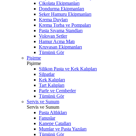
Çikolata Ekipmanları
Dondurma Ekipmanları
Şeker Hamuru Ekipmanları
Krema Duyları
Krema Torba ve Pompaları
Pasta Sıvama Standları
Volovan Setler
Hamur Açma Matı
Kruvasan Ekipmanları
Tümünü Gör
Pişirme
Pişirme
Silikon Pasta ve Kek Kalıpları
Silpatlar
Kek Kalıpları
Tart Kalıpları
Parfe ve Çemberler
Tümünü Gör
Servis ve Sunum
Servis ve Sunum
Pasta Altlıkları
Fanuslar
Kanepe Çatalları
Mumlar ve Pasta Yazıları
Tümünü Gör