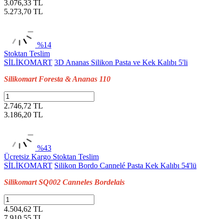
3.076,33 TL
5.273,70
TL
%14
Stoktan Teslim
SİLİKOMART
3D Ananas Silikon Pasta ve Kek Kalıbı 5'li
Silikomart Foresta & Ananas 110
2.746,72 TL
3.186,20
TL
%43
Ücretsiz Kargo
Stoktan Teslim
SİLİKOMART
Silikon Bordo Cannelé Pasta Kek Kalıbı 54'lü
Silikomart SQ002 Canneles Bordelais
4.504,62 TL
7.910,55
TL