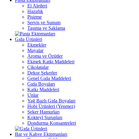
Pasta Ekipmanları
El Aletleri
Hazırlık
Pişirme
Servis ve Sunum
Taşıma ve Saklama
Gıda Ürünleri
Ekmekler
Mayalar
Aroma ve Özütler
Ekmek Katkı Maddeleri
Çikolatalar
Dekor Şekerler
Genel Gıda Maddeleri
Gıda Boyaları
Katkı Maddeleri
Unlar
Yağ Bazlı Gıda Boyaları
Hobi Ürünleri (Yenmez)
Şeker Hamurları
Kokteyl Şurupları
Dondurma Konsantreleri
Bar ve Kahve Ekipmanları