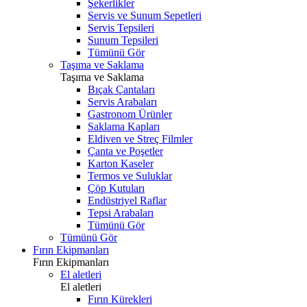
Şekerlikler
Servis ve Sunum Sepetleri
Servis Tepsileri
Sunum Tepsileri
Tümünü Gör
Taşıma ve Saklama
Taşıma ve Saklama
Bıçak Çantaları
Servis Arabaları
Gastronom Ürünler
Saklama Kapları
Eldiven ve Streç Filmler
Çanta ve Poşetler
Karton Kaseler
Termos ve Suluklar
Çöp Kutuları
Endüstriyel Raflar
Tepsi Arabaları
Tümünü Gör
Tümünü Gör
Fırın Ekipmanları
Fırın Ekipmanları
El aletleri
El aletleri
Fırın Kürekleri