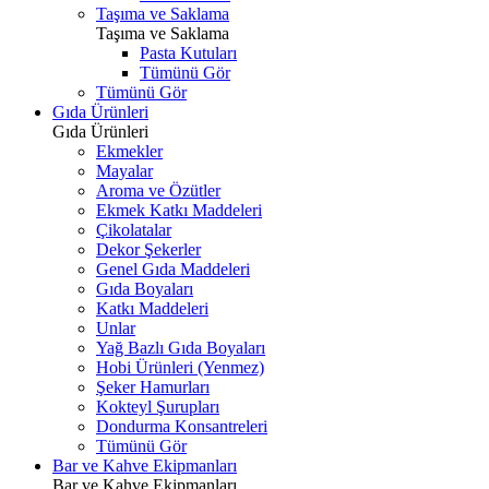
Taşıma ve Saklama
Taşıma ve Saklama
Pasta Kutuları
Tümünü Gör
Tümünü Gör
Gıda Ürünleri
Gıda Ürünleri
Ekmekler
Mayalar
Aroma ve Özütler
Ekmek Katkı Maddeleri
Çikolatalar
Dekor Şekerler
Genel Gıda Maddeleri
Gıda Boyaları
Katkı Maddeleri
Unlar
Yağ Bazlı Gıda Boyaları
Hobi Ürünleri (Yenmez)
Şeker Hamurları
Kokteyl Şurupları
Dondurma Konsantreleri
Tümünü Gör
Bar ve Kahve Ekipmanları
Bar ve Kahve Ekipmanları