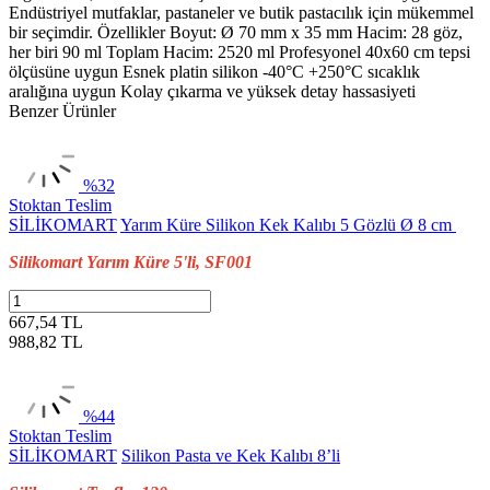
Endüstriyel mutfaklar, pastaneler ve butik pastacılık için mükemmel
bir seçimdir. Özellikler Boyut: Ø 70 mm x 35 mm Hacim: 28 göz,
her biri 90 ml Toplam Hacim: 2520 ml Profesyonel 40x60 cm tepsi
ölçüsüne uygun Esnek platin silikon -40°C +250°C sıcaklık
aralığına uygun Kolay çıkarma ve yüksek detay hassasiyeti
Benzer Ürünler
%32
Stoktan Teslim
SİLİKOMART
Yarım Küre Silikon Kek Kalıbı 5 Gözlü Ø 8 cm
Silikomart Yarım Küre 5'li, SF001
667,54 TL
988,82
TL
%44
Stoktan Teslim
SİLİKOMART
Silikon Pasta ve Kek Kalıbı 8’li