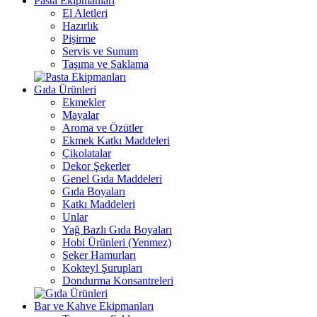
Pasta Ekipmanları
El Aletleri
Hazırlık
Pişirme
Servis ve Sunum
Taşıma ve Saklama
Gıda Ürünleri
Ekmekler
Mayalar
Aroma ve Özütler
Ekmek Katkı Maddeleri
Çikolatalar
Dekor Şekerler
Genel Gıda Maddeleri
Gıda Boyaları
Katkı Maddeleri
Unlar
Yağ Bazlı Gıda Boyaları
Hobi Ürünleri (Yenmez)
Şeker Hamurları
Kokteyl Şurupları
Dondurma Konsantreleri
Bar ve Kahve Ekipmanları