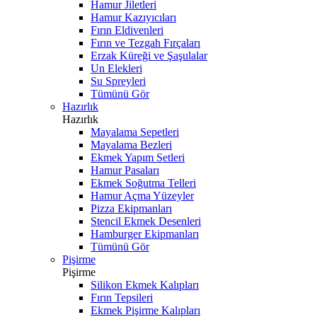
Hamur Jiletleri
Hamur Kazıyıcıları
Fırın Eldivenleri
Fırın ve Tezgah Fırçaları
Erzak Küreği ve Şaşulalar
Un Elekleri
Su Spreyleri
Tümünü Gör
Hazırlık
Hazırlık
Mayalama Sepetleri
Mayalama Bezleri
Ekmek Yapım Setleri
Hamur Pasaları
Ekmek Soğutma Telleri
Hamur Açma Yüzeyler
Pizza Ekipmanları
Stencil Ekmek Desenleri
Hamburger Ekipmanları
Tümünü Gör
Pişirme
Pişirme
Silikon Ekmek Kalıpları
Fırın Tepsileri
Ekmek Pişirme Kalıpları