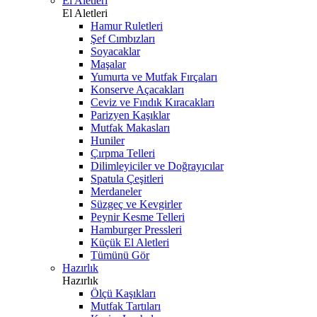
El Aletleri
El Aletleri
Hamur Ruletleri
Şef Cımbızları
Soyacaklar
Maşalar
Yumurta ve Mutfak Fırçaları
Konserve Açacakları
Ceviz ve Fındık Kıracakları
Parizyen Kaşıklar
Mutfak Makasları
Huniler
Çırpma Telleri
Dilimleyiciler ve Doğrayıcılar
Spatula Çeşitleri
Merdaneler
Süzgeç ve Kevgirler
Peynir Kesme Telleri
Hamburger Pressleri
Küçük El Aletleri
Tümünü Gör
Hazırlık
Hazırlık
Ölçü Kaşıkları
Mutfak Tartıları