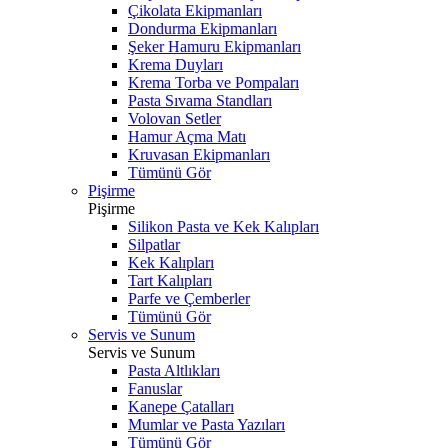
Çikolata Ekipmanları
Dondurma Ekipmanları
Şeker Hamuru Ekipmanları
Krema Duyları
Krema Torba ve Pompaları
Pasta Sıvama Standları
Volovan Setler
Hamur Açma Matı
Kruvasan Ekipmanları
Tümünü Gör
Pişirme
Pişirme
Silikon Pasta ve Kek Kalıpları
Silpatlar
Kek Kalıpları
Tart Kalıpları
Parfe ve Çemberler
Tümünü Gör
Servis ve Sunum
Servis ve Sunum
Pasta Altlıkları
Fanuslar
Kanepe Çatalları
Mumlar ve Pasta Yazıları
Tümünü Gör