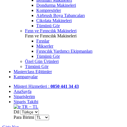
Benmari Makineleri
Dondurma Makineleri
Kompresörler
Airbrush Boya Tabancaları
Çikolata Makineleri
Tümünü Gör
Fırın ve Fırıncılık Makineleri
Fırın ve Fırıncılık Makineleri
Fırınlar
Mikserler
Fırıncılık Yardımcı Ekipmanları
Tümünü Gör
Özel Gün Ürünleri
Tümünü Gör
Masterclass Eğitimler
Kampanyalar
Müşteri Hizmetleri :
0850 441 34 43
AnaSayfa
Siparişlerim
Sipariş Takibi
TR − TL
Dil
Para Birimi