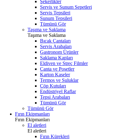
Şekerlikler
Servis ve Sunum Sepetleri
Servis Tepsileri
Sunum Tepsileri
Tümünü Gör
Taşıma ve Saklama
Taşıma ve Saklama
Bıçak Çantaları
Servis Arabaları
Gastronom Ürünler
Saklama Kapları
Eldiven ve Streç Filmler
Çanta ve Poşetler
Karton Kaseler
Termos ve Suluklar
Çöp Kutuları
Endüstriyel Raflar
Tepsi Arabaları
Tümünü Gör
Tümünü Gör
Fırın Ekipmanları
Fırın Ekipmanları
El aletleri
El aletleri
Fırın Kürekleri