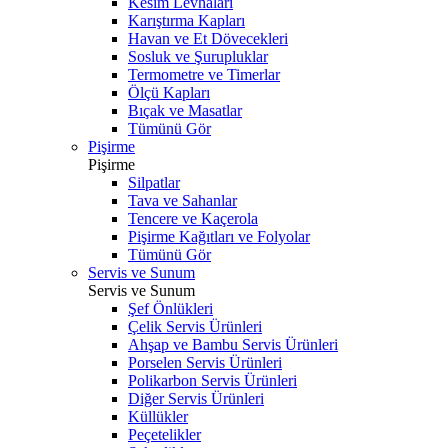
Kesim Levhaları
Karıştırma Kapları
Havan ve Et Dövecekleri
Sosluk ve Şurupluklar
Termometre ve Timerlar
Ölçü Kapları
Bıçak ve Masatlar
Tümünü Gör
Pişirme
Pişirme
Silpatlar
Tava ve Sahanlar
Tencere ve Kaçerola
Pişirme Kağıtları ve Folyolar
Tümünü Gör
Servis ve Sunum
Servis ve Sunum
Şef Önlükleri
Çelik Servis Ürünleri
Ahşap ve Bambu Servis Ürünleri
Porselen Servis Ürünleri
Polikarbon Servis Ürünleri
Diğer Servis Ürünleri
Küllükler
Peçetelikler