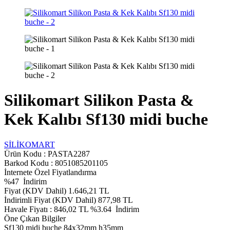
Silikomart Silikon Pasta &
Kek Kalıbı Sf130 midi buche
SİLİKOMART
Ürün Kodu :
PASTA2287
Barkod Kodu : 8051085201105
İnternete Özel Fiyatlandırma
%
47
İndirim
Fiyat (KDV Dahil)
1.646,21
TL
İndirimli Fiyat (KDV Dahil)
877,98
TL
Havale Fiyatı :
846,02
TL
%3.64
İndirim
Öne Çıkan Bilgiler
Sf130 midi buche 84x32mm h35mm