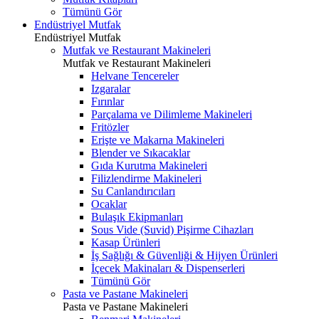
Tümünü Gör
Endüstriyel Mutfak
Endüstriyel Mutfak
Mutfak ve Restaurant Makineleri
Mutfak ve Restaurant Makineleri
Helvane Tencereler
Izgaralar
Fırınlar
Parçalama ve Dilimleme Makineleri
Fritözler
Erişte ve Makarna Makineleri
Blender ve Sıkacaklar
Gıda Kurutma Makineleri
Filizlendirme Makineleri
Su Canlandırıcıları
Ocaklar
Bulaşık Ekipmanları
Sous Vide (Suvid) Pişirme Cihazları
Kasap Ürünleri
İş Sağlığı & Güvenliği & Hijyen Ürünleri
İçecek Makinaları & Dispenserleri
Tümünü Gör
Pasta ve Pastane Makineleri
Pasta ve Pastane Makineleri