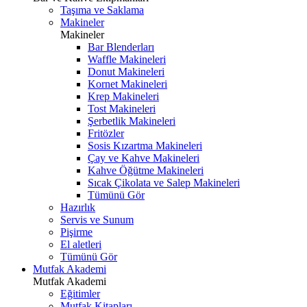
Taşıma ve Saklama
Makineler
Makineler
Bar Blenderları
Waffle Makineleri
Donut Makineleri
Kornet Makineleri
Krep Makineleri
Tost Makineleri
Şerbetlik Makineleri
Fritözler
Sosis Kızartma Makineleri
Çay ve Kahve Makineleri
Kahve Öğütme Makineleri
Sıcak Çikolata ve Salep Makineleri
Tümünü Gör
Hazırlık
Servis ve Sunum
Pişirme
El aletleri
Tümünü Gör
Mutfak Akademi
Mutfak Akademi
Eğitimler
Mutfak Kitapları