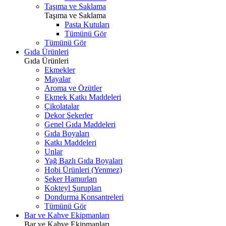
Taşıma ve Saklama
Taşıma ve Saklama
Pasta Kutuları
Tümünü Gör
Tümünü Gör
Gıda Ürünleri
Gıda Ürünleri
Ekmekler
Mayalar
Aroma ve Özütler
Ekmek Katkı Maddeleri
Çikolatalar
Dekor Şekerler
Genel Gıda Maddeleri
Gıda Boyaları
Katkı Maddeleri
Unlar
Yağ Bazlı Gıda Boyaları
Hobi Ürünleri (Yenmez)
Şeker Hamurları
Kokteyl Şurupları
Dondurma Konsantreleri
Tümünü Gör
Bar ve Kahve Ekipmanları
Bar ve Kahve Ekipmanları