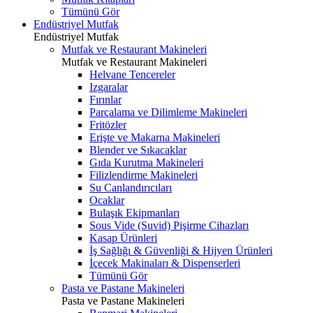
Tümünü Gör
Endüstriyel Mutfak
Endüstriyel Mutfak
Mutfak ve Restaurant Makineleri
Mutfak ve Restaurant Makineleri
Helvane Tencereler
Izgaralar
Fırınlar
Parçalama ve Dilimleme Makineleri
Fritözler
Erişte ve Makarna Makineleri
Blender ve Sıkacaklar
Gıda Kurutma Makineleri
Filizlendirme Makineleri
Su Canlandırıcıları
Ocaklar
Bulaşık Ekipmanları
Sous Vide (Suvid) Pişirme Cihazları
Kasap Ürünleri
İş Sağlığı & Güvenliği & Hijyen Ürünleri
İçecek Makinaları & Dispenserleri
Tümünü Gör
Pasta ve Pastane Makineleri
Pasta ve Pastane Makineleri