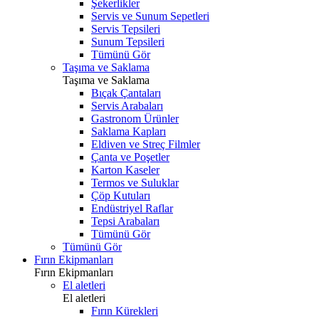
Şekerlikler
Servis ve Sunum Sepetleri
Servis Tepsileri
Sunum Tepsileri
Tümünü Gör
Taşıma ve Saklama
Taşıma ve Saklama
Bıçak Çantaları
Servis Arabaları
Gastronom Ürünler
Saklama Kapları
Eldiven ve Streç Filmler
Çanta ve Poşetler
Karton Kaseler
Termos ve Suluklar
Çöp Kutuları
Endüstriyel Raflar
Tepsi Arabaları
Tümünü Gör
Tümünü Gör
Fırın Ekipmanları
Fırın Ekipmanları
El aletleri
El aletleri
Fırın Kürekleri