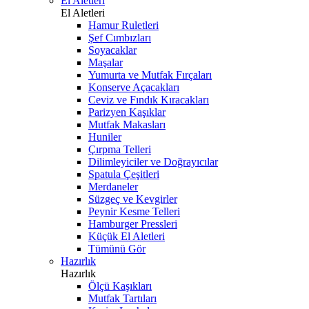
El Aletleri
El Aletleri
Hamur Ruletleri
Şef Cımbızları
Soyacaklar
Maşalar
Yumurta ve Mutfak Fırçaları
Konserve Açacakları
Ceviz ve Fındık Kıracakları
Parizyen Kaşıklar
Mutfak Makasları
Huniler
Çırpma Telleri
Dilimleyiciler ve Doğrayıcılar
Spatula Çeşitleri
Merdaneler
Süzgeç ve Kevgirler
Peynir Kesme Telleri
Hamburger Pressleri
Küçük El Aletleri
Tümünü Gör
Hazırlık
Hazırlık
Ölçü Kaşıkları
Mutfak Tartıları