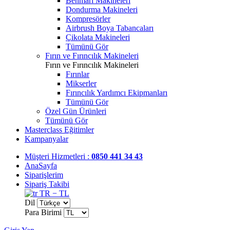
Benmari Makineleri
Dondurma Makineleri
Kompresörler
Airbrush Boya Tabancaları
Çikolata Makineleri
Tümünü Gör
Fırın ve Fırıncılık Makineleri
Fırın ve Fırıncılık Makineleri
Fırınlar
Mikserler
Fırıncılık Yardımcı Ekipmanları
Tümünü Gör
Özel Gün Ürünleri
Tümünü Gör
Masterclass Eğitimler
Kampanyalar
Müşteri Hizmetleri :
0850 441 34 43
AnaSayfa
Siparişlerim
Sipariş Takibi
TR − TL
Dil
Para Birimi