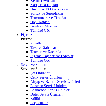
Kesim Levhaları
Karıştırma Kapları
Havan ve Et Dövecekleri
Sosluk ve Şurupluklar
Termometre ve Timerlar
Ölçü Kapları
Bıçak ve Masatlar
Tümünü Gör
Pişirme
Pişirme
Silpatlar
Tava ve Sahanlar
Tencere ve Kaçerola
Pişirme Kağıtları ve Folyolar
Tümünü Gör
Servis ve Sunum
Servis ve Sunum
Şef Önlükleri
Çelik Servis Ürünleri
Ahşap ve Bambu Servis Ürünleri
Porselen Servis Ürünleri
Polikarbon Servis Ürünleri
Diğer Servis Ürünleri
Küllükler
Peçetelikler