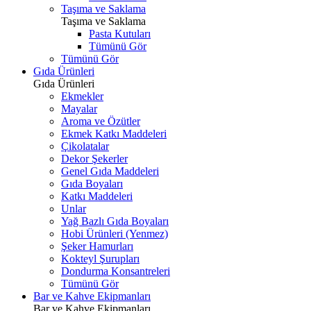
Taşıma ve Saklama
Taşıma ve Saklama
Pasta Kutuları
Tümünü Gör
Tümünü Gör
Gıda Ürünleri
Gıda Ürünleri
Ekmekler
Mayalar
Aroma ve Özütler
Ekmek Katkı Maddeleri
Çikolatalar
Dekor Şekerler
Genel Gıda Maddeleri
Gıda Boyaları
Katkı Maddeleri
Unlar
Yağ Bazlı Gıda Boyaları
Hobi Ürünleri (Yenmez)
Şeker Hamurları
Kokteyl Şurupları
Dondurma Konsantreleri
Tümünü Gör
Bar ve Kahve Ekipmanları
Bar ve Kahve Ekipmanları