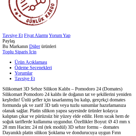
Tavsiye Et
Fiyat Alarmı
Yorum Yap
Paylaş
Bu Markanın
Diğer
ürünleri
Toplu Sipariş İçin
Ürün Açıklaması
Ödeme Seçenekleri
Yorumlar
Tavsiye Et
Silikomart 3D Sebze Silikon Kalıbı – Pomodoro 24 (Domates)
Silikomart Pomodoro 24 kalıbı ile doğanın tat ve şekillerini yeniden
keşfedin! Ünlü şefler için tasarlanmış bu kalıp, gerçekçi domates
formunda şık ve zarif 3D tatlı veya tuzlu sunumlar hazırlamanıza
olanak sağlar. Platin silikon yapısı sayesinde ürünler kolayca
kalıptan çıkar ve pürüzsüz bir yüzey elde edilir. Hem sıcak hem de
soğuk tariflerde kullanıma uygundur. Özellikler Boyut: Ø 43 mm x
28 mm Hacim: 24 ml (tek modül) 3D sebze formu – domates
Dayanıklı platin silikon Şoklama ve dondurucuya uygun Fırın