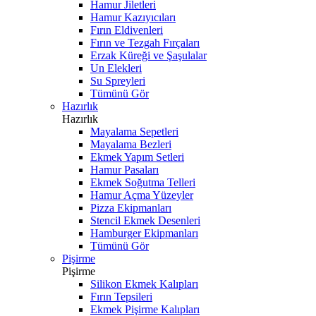
Hamur Jiletleri
Hamur Kazıyıcıları
Fırın Eldivenleri
Fırın ve Tezgah Fırçaları
Erzak Küreği ve Şaşulalar
Un Elekleri
Su Spreyleri
Tümünü Gör
Hazırlık
Hazırlık
Mayalama Sepetleri
Mayalama Bezleri
Ekmek Yapım Setleri
Hamur Pasaları
Ekmek Soğutma Telleri
Hamur Açma Yüzeyler
Pizza Ekipmanları
Stencil Ekmek Desenleri
Hamburger Ekipmanları
Tümünü Gör
Pişirme
Pişirme
Silikon Ekmek Kalıpları
Fırın Tepsileri
Ekmek Pişirme Kalıpları