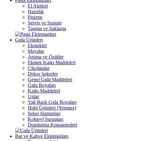
Pasta Ekipmanları
El Aletleri
Hazırlık
Pişirme
Servis ve Sunum
Taşıma ve Saklama
Gıda Ürünleri
Ekmekler
Mayalar
Aroma ve Özütler
Ekmek Katkı Maddeleri
Çikolatalar
Dekor Şekerler
Genel Gıda Maddeleri
Gıda Boyaları
Katkı Maddeleri
Unlar
Yağ Bazlı Gıda Boyaları
Hobi Ürünleri (Yenmez)
Şeker Hamurları
Kokteyl Şurupları
Dondurma Konsantreleri
Bar ve Kahve Ekipmanları