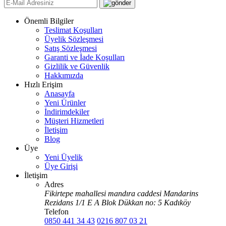
Önemli Bilgiler
Teslimat Koşulları
Üyelik Sözleşmesi
Satış Sözleşmesi
Garanti ve İade Koşulları
Gizlilik ve Güvenlik
Hakkımızda
Hızlı Erişim
Anasayfa
Yeni Ürünler
İndirimdekiler
Müşteri Hizmetleri
İletişim
Blog
Üye
Yeni Üyelik
Üye Girişi
İletişim
Adres
Fikirtepe mahallesi mandıra caddesi Mandarins
Rezidans 1/1 E A Blok Dükkan no: 5 Kadıköy
Telefon
0850 441 34 43
0216 807 03 21