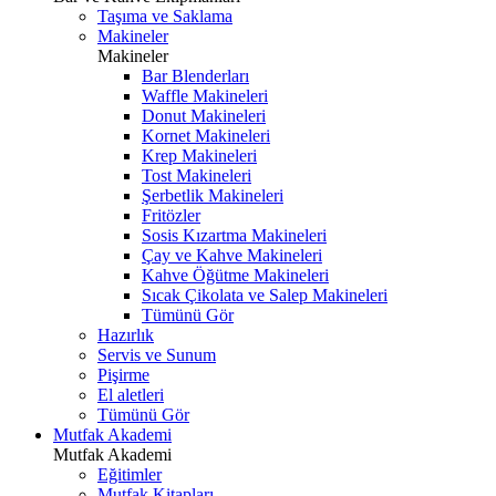
Taşıma ve Saklama
Makineler
Makineler
Bar Blenderları
Waffle Makineleri
Donut Makineleri
Kornet Makineleri
Krep Makineleri
Tost Makineleri
Şerbetlik Makineleri
Fritözler
Sosis Kızartma Makineleri
Çay ve Kahve Makineleri
Kahve Öğütme Makineleri
Sıcak Çikolata ve Salep Makineleri
Tümünü Gör
Hazırlık
Servis ve Sunum
Pişirme
El aletleri
Tümünü Gör
Mutfak Akademi
Mutfak Akademi
Eğitimler
Mutfak Kitapları