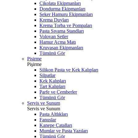
Çikolata Ekipmanları
Dondurma Ekipmanları
Şeker Hamuru Ekipmanları
Krema Duyları
Krema Torba ve Pompaları
Pasta Sıvama Standları
Volovan Setler
Hamur Açma Matı
Kruvasan Ekipmanları
Tümünü Gör
Pişirme
Pişirme
Silikon Pasta ve Kek Kalıpları
Silpatlar
Kek Kalıpları
Tart Kalıpları
Parfe ve Çemberler
Tümünü Gör
Servis ve Sunum
Servis ve Sunum
Pasta Altlıkları
Fanuslar
Kanepe Çatalları
Mumlar ve Pasta Yazıları
Tümünü Gör