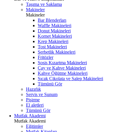
Taşıma ve Saklama
Makineler
Makineler
Bar Blenderları
Waffle Makineleri
Donut Makineleri
Kornet Makineleri
Krep Makineleri
Tost Makineleri
Şerbetlik Makineleri
Fritözler
Sosis Kızartma Makineleri
Çay ve Kahve Makineleri
Kahve Öğütme Makineleri
Sıcak Çikolata ve Salep Makineleri
Tümünü Gör
Hazırlık
Servis ve Sunum
Pişirme
El aletleri
Tümünü Gör
Mutfak Akademi
Mutfak Akademi
Eğitimler
Mutfak Kitapları