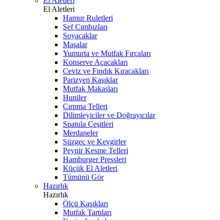
El Aletleri
El Aletleri
Hamur Ruletleri
Şef Cımbızları
Soyacaklar
Maşalar
Yumurta ve Mutfak Fırçaları
Konserve Açacakları
Ceviz ve Fındık Kıracakları
Parizyen Kaşıklar
Mutfak Makasları
Huniler
Çırpma Telleri
Dilimleyiciler ve Doğrayıcılar
Spatula Çeşitleri
Merdaneler
Süzgeç ve Kevgirler
Peynir Kesme Telleri
Hamburger Pressleri
Küçük El Aletleri
Tümünü Gör
Hazırlık
Hazırlık
Ölçü Kaşıkları
Mutfak Tartıları