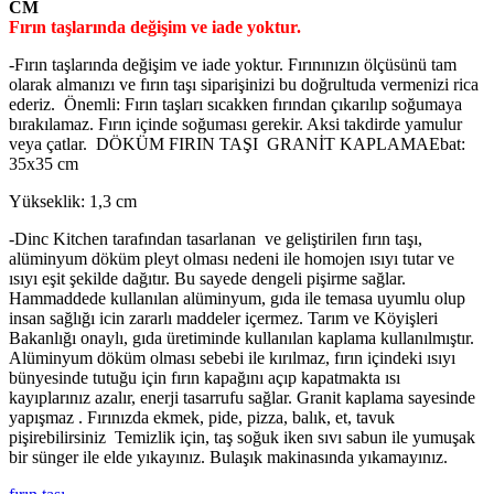
CM
Fırın taşlarında değişim ve iade yoktur.
-Fırın taşlarında değişim ve iade yoktur. Fırınınızın ölçüsünü tam
olarak almanızı ve fırın taşı siparişinizi bu doğrultuda vermenizi rica
ederiz. Önemli: Fırın taşları sıcakken fırından çıkarılıp soğumaya
bırakılamaz. Fırın içinde soğuması gerekir. Aksi takdirde yamulur
veya çatlar. DÖKÜM FIRIN TAŞI GRANİT KAPLAMAEbat:
35x35 cm
Yükseklik: 1,3 cm
-Dinc Kitchen tarafından tasarlanan ve geliştirilen fırın taşı,
alüminyum döküm pleyt olması nedeni ile homojen ısıyı tutar ve
ısıyı eşit şekilde dağıtır. Bu sayede dengeli pişirme sağlar.
Hammaddede kullanılan alüminyum, gıda ile temasa uyumlu olup
insan sağlığı icin zararlı maddeler içermez. Tarım ve Köyişleri
Bakanlığı onaylı, gıda üretiminde kullanılan kaplama kullanılmıştır.
Alüminyum döküm olması sebebi ile kırılmaz, fırın içindeki ısıyı
bünyesinde tutuğu için fırın kapağını açıp kapatmakta ısı
kayıplarınız azalır, enerji tasarrufu sağlar. Granit kaplama sayesinde
yapışmaz . Fırınızda ekmek, pide, pizza, balık, et, tavuk
pişirebilirsiniz Temizlik için, taş soğuk iken sıvı sabun ile yumuşak
bir sünger ile elde yıkayınız. Bulaşık makinasında yıkamayınız.