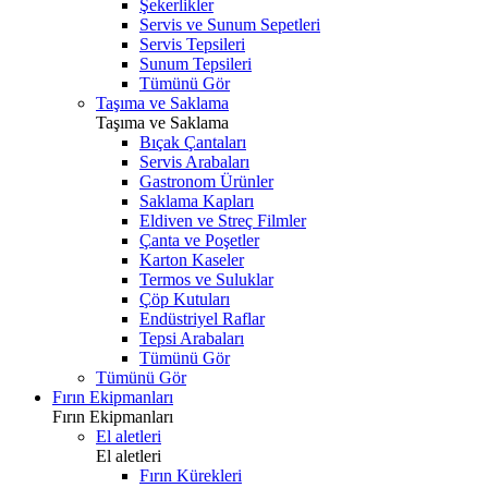
Şekerlikler
Servis ve Sunum Sepetleri
Servis Tepsileri
Sunum Tepsileri
Tümünü Gör
Taşıma ve Saklama
Taşıma ve Saklama
Bıçak Çantaları
Servis Arabaları
Gastronom Ürünler
Saklama Kapları
Eldiven ve Streç Filmler
Çanta ve Poşetler
Karton Kaseler
Termos ve Suluklar
Çöp Kutuları
Endüstriyel Raflar
Tepsi Arabaları
Tümünü Gör
Tümünü Gör
Fırın Ekipmanları
Fırın Ekipmanları
El aletleri
El aletleri
Fırın Kürekleri