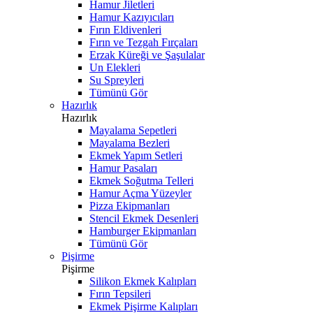
Hamur Jiletleri
Hamur Kazıyıcıları
Fırın Eldivenleri
Fırın ve Tezgah Fırçaları
Erzak Küreği ve Şaşulalar
Un Elekleri
Su Spreyleri
Tümünü Gör
Hazırlık
Hazırlık
Mayalama Sepetleri
Mayalama Bezleri
Ekmek Yapım Setleri
Hamur Pasaları
Ekmek Soğutma Telleri
Hamur Açma Yüzeyler
Pizza Ekipmanları
Stencil Ekmek Desenleri
Hamburger Ekipmanları
Tümünü Gör
Pişirme
Pişirme
Silikon Ekmek Kalıpları
Fırın Tepsileri
Ekmek Pişirme Kalıpları