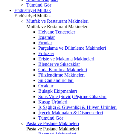
Tümünü Gör
Endüstriyel Mutfak
Endüstriyel Mutfak
Mutfak ve Restaurant Makineleri
Mutfak ve Restaurant Makineleri
Helvane Tencereler
Izgaralar
Fırınlar
Parçalama ve Dilimleme Makineleri
Fritözler
Erişte ve Makarna Makineleri
Blender ve Sıkacaklar
Gıda Kurutma Makineleri
Filizlendirme Makineleri
Su Canlandırıcıları
Ocaklar
Bulaşık Ekipmanları
Sous Vide (Suvid) Pişirme Cihazları
Kasap Ürünleri
İş Sağlığı & Güvenliği & Hijyen Ürünleri
İçecek Makinaları & Dispenserleri
Tümünü Gör
Pasta ve Pastane Makineleri
Pasta ve Pastane Makineleri