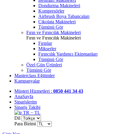
Benmari Makineleri
Dondurma Makineleri
Kompresörler
Airbrush Boya Tabancaları
Çikolata Makineleri
Tümünü Gör
Fırın ve Fırıncılık Makineleri
Fırın ve Fırıncılık Makineleri
Fırınlar
Mikserler
Fırıncılık Yardımcı Ekipmanları
Tümünü Gör
Özel Gün Ürünleri
Tümünü Gör
Masterclass Eğitimler
Kampanyalar
Müşteri Hizmetleri :
0850 441 34 43
AnaSayfa
Siparişlerim
Sipariş Takibi
TR − TL
Dil
Para Birimi