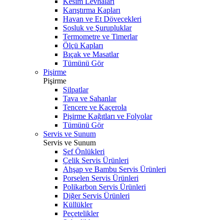
Kesim Levhaları
Karıştırma Kapları
Havan ve Et Dövecekleri
Sosluk ve Şurupluklar
Termometre ve Timerlar
Ölçü Kapları
Bıçak ve Masatlar
Tümünü Gör
Pişirme
Pişirme
Silpatlar
Tava ve Sahanlar
Tencere ve Kaçerola
Pişirme Kağıtları ve Folyolar
Tümünü Gör
Servis ve Sunum
Servis ve Sunum
Şef Önlükleri
Çelik Servis Ürünleri
Ahşap ve Bambu Servis Ürünleri
Porselen Servis Ürünleri
Polikarbon Servis Ürünleri
Diğer Servis Ürünleri
Küllükler
Peçetelikler