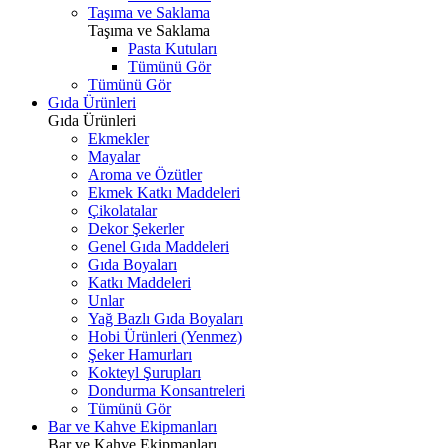
Taşıma ve Saklama
Taşıma ve Saklama
Pasta Kutuları
Tümünü Gör
Tümünü Gör
Gıda Ürünleri
Gıda Ürünleri
Ekmekler
Mayalar
Aroma ve Özütler
Ekmek Katkı Maddeleri
Çikolatalar
Dekor Şekerler
Genel Gıda Maddeleri
Gıda Boyaları
Katkı Maddeleri
Unlar
Yağ Bazlı Gıda Boyaları
Hobi Ürünleri (Yenmez)
Şeker Hamurları
Kokteyl Şurupları
Dondurma Konsantreleri
Tümünü Gör
Bar ve Kahve Ekipmanları
Bar ve Kahve Ekipmanları