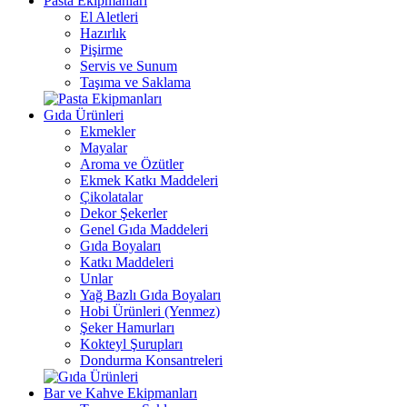
Pasta Ekipmanları
El Aletleri
Hazırlık
Pişirme
Servis ve Sunum
Taşıma ve Saklama
Gıda Ürünleri
Ekmekler
Mayalar
Aroma ve Özütler
Ekmek Katkı Maddeleri
Çikolatalar
Dekor Şekerler
Genel Gıda Maddeleri
Gıda Boyaları
Katkı Maddeleri
Unlar
Yağ Bazlı Gıda Boyaları
Hobi Ürünleri (Yenmez)
Şeker Hamurları
Kokteyl Şurupları
Dondurma Konsantreleri
Bar ve Kahve Ekipmanları