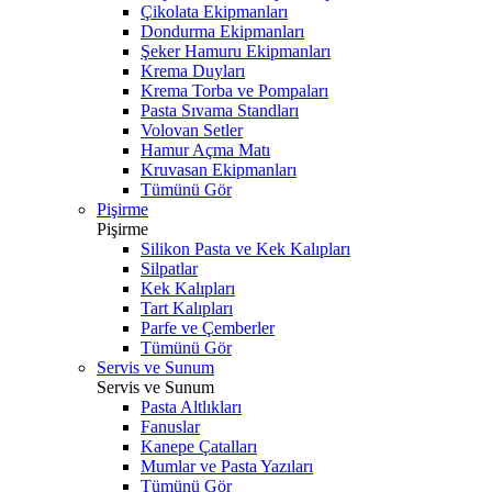
Çikolata Ekipmanları
Dondurma Ekipmanları
Şeker Hamuru Ekipmanları
Krema Duyları
Krema Torba ve Pompaları
Pasta Sıvama Standları
Volovan Setler
Hamur Açma Matı
Kruvasan Ekipmanları
Tümünü Gör
Pişirme
Pişirme
Silikon Pasta ve Kek Kalıpları
Silpatlar
Kek Kalıpları
Tart Kalıpları
Parfe ve Çemberler
Tümünü Gör
Servis ve Sunum
Servis ve Sunum
Pasta Altlıkları
Fanuslar
Kanepe Çatalları
Mumlar ve Pasta Yazıları
Tümünü Gör