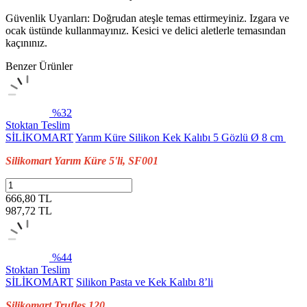
Güvenlik Uyarıları: Doğrudan ateşle temas ettirmeyiniz. Izgara ve
ocak üstünde kullanmayınız. Kesici ve delici aletlerle temasından
kaçınınız.
Benzer Ürünler
%32
Stoktan Teslim
SİLİKOMART
Yarım Küre Silikon Kek Kalıbı 5 Gözlü Ø 8 cm
Silikomart Yarım Küre 5'li, SF001
666,80 TL
987,72
TL
%44
Stoktan Teslim
SİLİKOMART
Silikon Pasta ve Kek Kalıbı 8’li
Silikomart Trufles 120