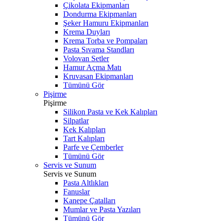
Çikolata Ekipmanları
Dondurma Ekipmanları
Şeker Hamuru Ekipmanları
Krema Duyları
Krema Torba ve Pompaları
Pasta Sıvama Standları
Volovan Setler
Hamur Açma Matı
Kruvasan Ekipmanları
Tümünü Gör
Pişirme
Pişirme
Silikon Pasta ve Kek Kalıpları
Silpatlar
Kek Kalıpları
Tart Kalıpları
Parfe ve Çemberler
Tümünü Gör
Servis ve Sunum
Servis ve Sunum
Pasta Altlıkları
Fanuslar
Kanepe Çatalları
Mumlar ve Pasta Yazıları
Tümünü Gör