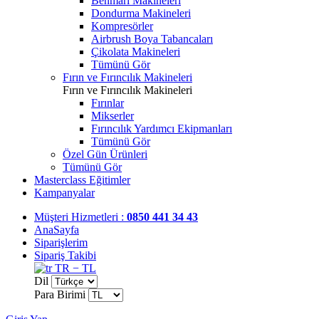
Benmari Makineleri
Dondurma Makineleri
Kompresörler
Airbrush Boya Tabancaları
Çikolata Makineleri
Tümünü Gör
Fırın ve Fırıncılık Makineleri
Fırın ve Fırıncılık Makineleri
Fırınlar
Mikserler
Fırıncılık Yardımcı Ekipmanları
Tümünü Gör
Özel Gün Ürünleri
Tümünü Gör
Masterclass Eğitimler
Kampanyalar
Müşteri Hizmetleri :
0850 441 34 43
AnaSayfa
Siparişlerim
Sipariş Takibi
TR − TL
Dil
Para Birimi