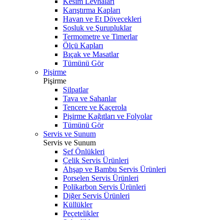
Kesim Levhaları
Karıştırma Kapları
Havan ve Et Dövecekleri
Sosluk ve Şurupluklar
Termometre ve Timerlar
Ölçü Kapları
Bıçak ve Masatlar
Tümünü Gör
Pişirme
Pişirme
Silpatlar
Tava ve Sahanlar
Tencere ve Kaçerola
Pişirme Kağıtları ve Folyolar
Tümünü Gör
Servis ve Sunum
Servis ve Sunum
Şef Önlükleri
Çelik Servis Ürünleri
Ahşap ve Bambu Servis Ürünleri
Porselen Servis Ürünleri
Polikarbon Servis Ürünleri
Diğer Servis Ürünleri
Küllükler
Peçetelikler