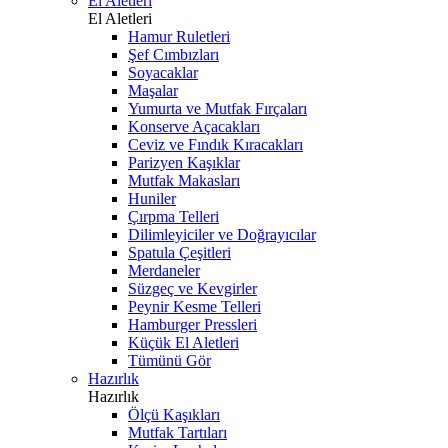
El Aletleri
El Aletleri
Hamur Ruletleri
Şef Cımbızları
Soyacaklar
Maşalar
Yumurta ve Mutfak Fırçaları
Konserve Açacakları
Ceviz ve Fındık Kıracakları
Parizyen Kaşıklar
Mutfak Makasları
Huniler
Çırpma Telleri
Dilimleyiciler ve Doğrayıcılar
Spatula Çeşitleri
Merdaneler
Süzgeç ve Kevgirler
Peynir Kesme Telleri
Hamburger Pressleri
Küçük El Aletleri
Tümünü Gör
Hazırlık
Hazırlık
Ölçü Kaşıkları
Mutfak Tartıları