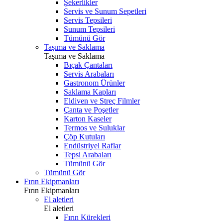
Şekerlikler
Servis ve Sunum Sepetleri
Servis Tepsileri
Sunum Tepsileri
Tümünü Gör
Taşıma ve Saklama
Taşıma ve Saklama
Bıçak Çantaları
Servis Arabaları
Gastronom Ürünler
Saklama Kapları
Eldiven ve Streç Filmler
Çanta ve Poşetler
Karton Kaseler
Termos ve Suluklar
Çöp Kutuları
Endüstriyel Raflar
Tepsi Arabaları
Tümünü Gör
Tümünü Gör
Fırın Ekipmanları
Fırın Ekipmanları
El aletleri
El aletleri
Fırın Kürekleri