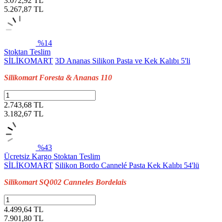
3.072,92 TL
5.267,87
TL
%14
Stoktan Teslim
SİLİKOMART
3D Ananas Silikon Pasta ve Kek Kalıbı 5'li
Silikomart Foresta & Ananas 110
2.743,68 TL
3.182,67
TL
%43
Ücretsiz Kargo
Stoktan Teslim
SİLİKOMART
Silikon Bordo Cannelé Pasta Kek Kalıbı 54'lü
Silikomart SQ002 Canneles Bordelais
4.499,64 TL
7.901,80
TL