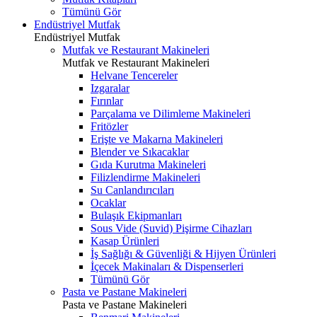
Tümünü Gör
Endüstriyel Mutfak
Endüstriyel Mutfak
Mutfak ve Restaurant Makineleri
Mutfak ve Restaurant Makineleri
Helvane Tencereler
Izgaralar
Fırınlar
Parçalama ve Dilimleme Makineleri
Fritözler
Erişte ve Makarna Makineleri
Blender ve Sıkacaklar
Gıda Kurutma Makineleri
Filizlendirme Makineleri
Su Canlandırıcıları
Ocaklar
Bulaşık Ekipmanları
Sous Vide (Suvid) Pişirme Cihazları
Kasap Ürünleri
İş Sağlığı & Güvenliği & Hijyen Ürünleri
İçecek Makinaları & Dispenserleri
Tümünü Gör
Pasta ve Pastane Makineleri
Pasta ve Pastane Makineleri