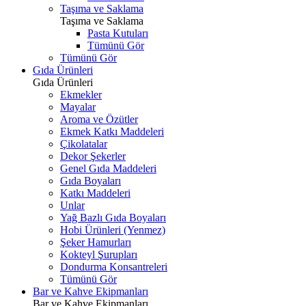
Taşıma ve Saklama
Taşıma ve Saklama
Pasta Kutuları
Tümünü Gör
Tümünü Gör
Gıda Ürünleri
Gıda Ürünleri
Ekmekler
Mayalar
Aroma ve Özütler
Ekmek Katkı Maddeleri
Çikolatalar
Dekor Şekerler
Genel Gıda Maddeleri
Gıda Boyaları
Katkı Maddeleri
Unlar
Yağ Bazlı Gıda Boyaları
Hobi Ürünleri (Yenmez)
Şeker Hamurları
Kokteyl Şurupları
Dondurma Konsantreleri
Tümünü Gör
Bar ve Kahve Ekipmanları
Bar ve Kahve Ekipmanları