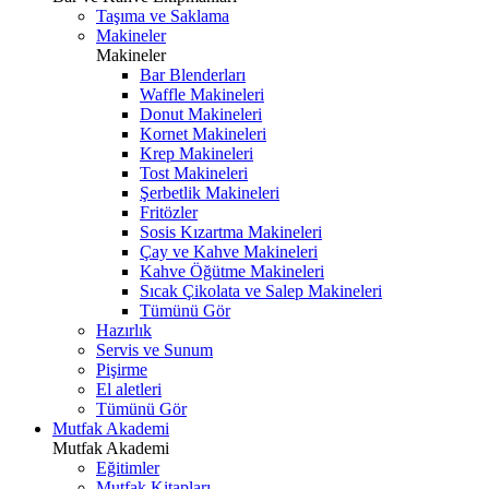
Taşıma ve Saklama
Makineler
Makineler
Bar Blenderları
Waffle Makineleri
Donut Makineleri
Kornet Makineleri
Krep Makineleri
Tost Makineleri
Şerbetlik Makineleri
Fritözler
Sosis Kızartma Makineleri
Çay ve Kahve Makineleri
Kahve Öğütme Makineleri
Sıcak Çikolata ve Salep Makineleri
Tümünü Gör
Hazırlık
Servis ve Sunum
Pişirme
El aletleri
Tümünü Gör
Mutfak Akademi
Mutfak Akademi
Eğitimler
Mutfak Kitapları