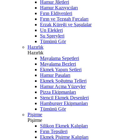
Hamur Jiletleri
Hamur Kazıyıcıları
Fırın Eldivenleri
Fırın ve Tezgah Fırçaları
Erzak Küreği ve Şaşulalar
Un Elekleri
Su Spreyleri
Tümünü Gör
Hazırlık
Hazırlık
Mayalama Sepetleri
Mayalama Bezleri
Ekmek Yapım Setleri
Hamur Pasaları
Ekmek Soğutma Telleri
Hamur Açma Yüzeyler
Pizza Ekipmanları
Stencil Ekmek Desenleri
Hamburger Ekipmanları
Tümünü Gör
Pişirme
Pişirme
Silikon Ekmek Kalıpları
Fırın Tepsileri
Ekmek Pişirme Kalıpları