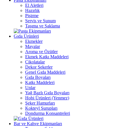
Pasta Ekipmanları
El Aletleri
Hazırlık
Pişirme
Servis ve Sunum
Taşıma ve Saklama
Gıda Ürünleri
Ekmekler
Mayalar
Aroma ve Özütler
Ekmek Katkı Maddeleri
Çikolatalar
Dekor Şekerler
Genel Gıda Maddeleri
Gıda Boyaları
Katkı Maddeleri
Unlar
Yağ Bazlı Gıda Boyaları
Hobi Ürünleri (Yenmez)
Şeker Hamurları
Kokteyl Şurupları
Dondurma Konsantreleri
Bar ve Kahve Ekipmanları