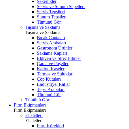
Şekerlikler
Servis ve Sunum Sepetleri
Servis Tepsileri
Sunum Tepsileri
Tümünü Gör
Taşıma ve Saklama
Taşıma ve Saklama
Bıçak Çantaları
Servis Arabaları
Gastronom Ürünler
Saklama Kapları
Eldiven ve Streç Filmler
Çanta ve Poşetler
Karton Kaseler
Termos ve Suluklar
Çöp Kutuları
Endüstriyel Raflar
Tepsi Arabaları
Tümünü Gör
Tümünü Gör
Fırın Ekipmanları
Fırın Ekipmanları
El aletleri
El aletleri
Fırın Kürekleri