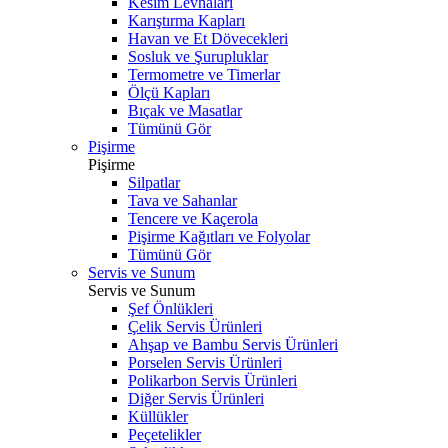
Kesim Levhaları
Karıştırma Kapları
Havan ve Et Dövecekleri
Sosluk ve Şurupluklar
Termometre ve Timerlar
Ölçü Kapları
Bıçak ve Masatlar
Tümünü Gör
Pişirme
Pişirme
Silpatlar
Tava ve Sahanlar
Tencere ve Kaçerola
Pişirme Kağıtları ve Folyolar
Tümünü Gör
Servis ve Sunum
Servis ve Sunum
Şef Önlükleri
Çelik Servis Ürünleri
Ahşap ve Bambu Servis Ürünleri
Porselen Servis Ürünleri
Polikarbon Servis Ürünleri
Diğer Servis Ürünleri
Küllükler
Peçetelikler