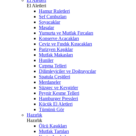
El Aletleri
El Aletleri
Hamur Ruletleri
Şef Cımbızları
Soyacaklar
Maşalar
Yumurta ve Mutfak Fırçaları
Konserve Açacakları
Ceviz ve Fındık Kıracakları
Parizyen Kaşıklar
Mutfak Makasları
Huniler
Çırpma Telleri
Dilimleyiciler ve Doğrayıcılar
Spatula Çeşitleri
Merdaneler
Süzgeç ve Kevgirler
Peynir Kesme Telleri
Hamburger Pressleri
Küçük El Aletleri
Tümünü Gör
Hazırlık
Hazırlık
Ölçü Kaşıkları
Mutfak Tartıları