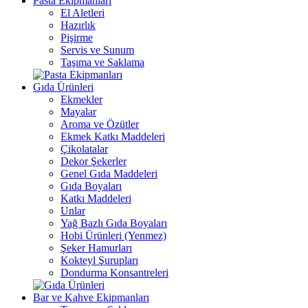
Pasta Ekipmanları
El Aletleri
Hazırlık
Pişirme
Servis ve Sunum
Taşıma ve Saklama
Gıda Ürünleri
Ekmekler
Mayalar
Aroma ve Özütler
Ekmek Katkı Maddeleri
Çikolatalar
Dekor Şekerler
Genel Gıda Maddeleri
Gıda Boyaları
Katkı Maddeleri
Unlar
Yağ Bazlı Gıda Boyaları
Hobi Ürünleri (Yenmez)
Şeker Hamurları
Kokteyl Şurupları
Dondurma Konsantreleri
Bar ve Kahve Ekipmanları