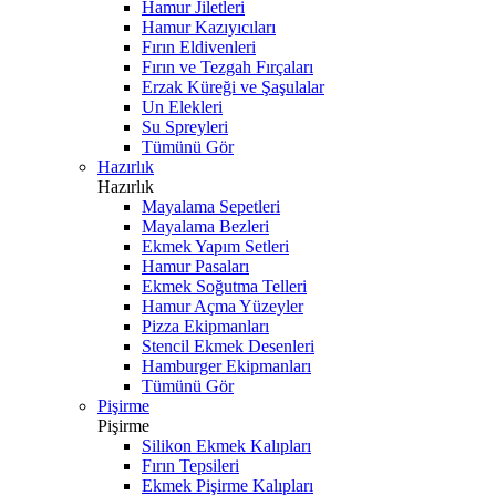
Hamur Jiletleri
Hamur Kazıyıcıları
Fırın Eldivenleri
Fırın ve Tezgah Fırçaları
Erzak Küreği ve Şaşulalar
Un Elekleri
Su Spreyleri
Tümünü Gör
Hazırlık
Hazırlık
Mayalama Sepetleri
Mayalama Bezleri
Ekmek Yapım Setleri
Hamur Pasaları
Ekmek Soğutma Telleri
Hamur Açma Yüzeyler
Pizza Ekipmanları
Stencil Ekmek Desenleri
Hamburger Ekipmanları
Tümünü Gör
Pişirme
Pişirme
Silikon Ekmek Kalıpları
Fırın Tepsileri
Ekmek Pişirme Kalıpları