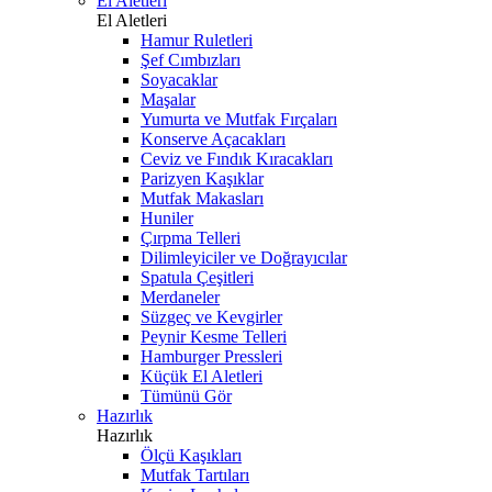
El Aletleri
El Aletleri
Hamur Ruletleri
Şef Cımbızları
Soyacaklar
Maşalar
Yumurta ve Mutfak Fırçaları
Konserve Açacakları
Ceviz ve Fındık Kıracakları
Parizyen Kaşıklar
Mutfak Makasları
Huniler
Çırpma Telleri
Dilimleyiciler ve Doğrayıcılar
Spatula Çeşitleri
Merdaneler
Süzgeç ve Kevgirler
Peynir Kesme Telleri
Hamburger Pressleri
Küçük El Aletleri
Tümünü Gör
Hazırlık
Hazırlık
Ölçü Kaşıkları
Mutfak Tartıları