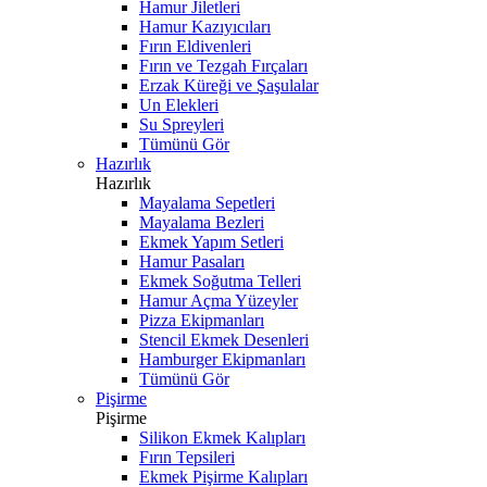
Hamur Jiletleri
Hamur Kazıyıcıları
Fırın Eldivenleri
Fırın ve Tezgah Fırçaları
Erzak Küreği ve Şaşulalar
Un Elekleri
Su Spreyleri
Tümünü Gör
Hazırlık
Hazırlık
Mayalama Sepetleri
Mayalama Bezleri
Ekmek Yapım Setleri
Hamur Pasaları
Ekmek Soğutma Telleri
Hamur Açma Yüzeyler
Pizza Ekipmanları
Stencil Ekmek Desenleri
Hamburger Ekipmanları
Tümünü Gör
Pişirme
Pişirme
Silikon Ekmek Kalıpları
Fırın Tepsileri
Ekmek Pişirme Kalıpları