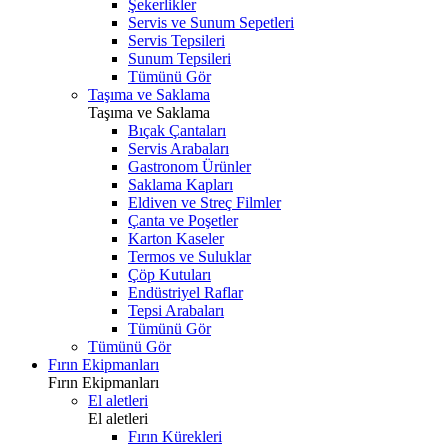
Şekerlikler
Servis ve Sunum Sepetleri
Servis Tepsileri
Sunum Tepsileri
Tümünü Gör
Taşıma ve Saklama
Taşıma ve Saklama
Bıçak Çantaları
Servis Arabaları
Gastronom Ürünler
Saklama Kapları
Eldiven ve Streç Filmler
Çanta ve Poşetler
Karton Kaseler
Termos ve Suluklar
Çöp Kutuları
Endüstriyel Raflar
Tepsi Arabaları
Tümünü Gör
Tümünü Gör
Fırın Ekipmanları
Fırın Ekipmanları
El aletleri
El aletleri
Fırın Kürekleri