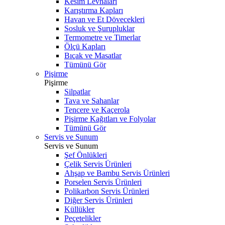
Kesim Levhaları
Karıştırma Kapları
Havan ve Et Dövecekleri
Sosluk ve Şurupluklar
Termometre ve Timerlar
Ölçü Kapları
Bıçak ve Masatlar
Tümünü Gör
Pişirme
Pişirme
Silpatlar
Tava ve Sahanlar
Tencere ve Kaçerola
Pişirme Kağıtları ve Folyolar
Tümünü Gör
Servis ve Sunum
Servis ve Sunum
Şef Önlükleri
Çelik Servis Ürünleri
Ahşap ve Bambu Servis Ürünleri
Porselen Servis Ürünleri
Polikarbon Servis Ürünleri
Diğer Servis Ürünleri
Küllükler
Peçetelikler