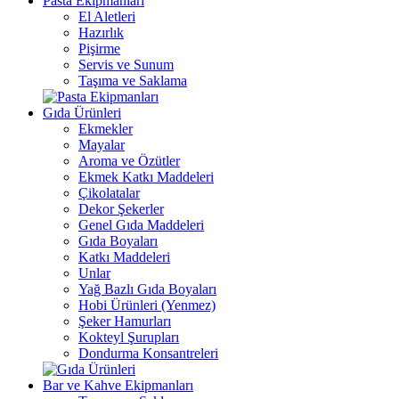
Pasta Ekipmanları
El Aletleri
Hazırlık
Pişirme
Servis ve Sunum
Taşıma ve Saklama
Gıda Ürünleri
Ekmekler
Mayalar
Aroma ve Özütler
Ekmek Katkı Maddeleri
Çikolatalar
Dekor Şekerler
Genel Gıda Maddeleri
Gıda Boyaları
Katkı Maddeleri
Unlar
Yağ Bazlı Gıda Boyaları
Hobi Ürünleri (Yenmez)
Şeker Hamurları
Kokteyl Şurupları
Dondurma Konsantreleri
Bar ve Kahve Ekipmanları