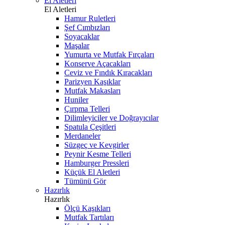
El Aletleri
El Aletleri
Hamur Ruletleri
Şef Cımbızları
Soyacaklar
Maşalar
Yumurta ve Mutfak Fırçaları
Konserve Açacakları
Ceviz ve Fındık Kıracakları
Parizyen Kaşıklar
Mutfak Makasları
Huniler
Çırpma Telleri
Dilimleyiciler ve Doğrayıcılar
Spatula Çeşitleri
Merdaneler
Süzgeç ve Kevgirler
Peynir Kesme Telleri
Hamburger Pressleri
Küçük El Aletleri
Tümünü Gör
Hazırlık
Hazırlık
Ölçü Kaşıkları
Mutfak Tartıları