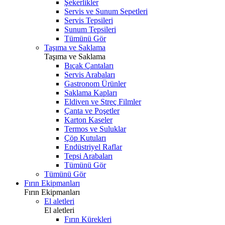
Şekerlikler
Servis ve Sunum Sepetleri
Servis Tepsileri
Sunum Tepsileri
Tümünü Gör
Taşıma ve Saklama
Taşıma ve Saklama
Bıçak Çantaları
Servis Arabaları
Gastronom Ürünler
Saklama Kapları
Eldiven ve Streç Filmler
Çanta ve Poşetler
Karton Kaseler
Termos ve Suluklar
Çöp Kutuları
Endüstriyel Raflar
Tepsi Arabaları
Tümünü Gör
Tümünü Gör
Fırın Ekipmanları
Fırın Ekipmanları
El aletleri
El aletleri
Fırın Kürekleri