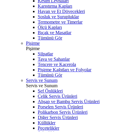
Kesim Levhaları
Karıştırma Kapları
Havan ve Et Dövecekleri
Sosluk ve Şurupluklar
Termometre ve Timerlar
Ölçü Kapları
Bıçak ve Masatlar
Tümünü Gör
Pişirme
Pişirme
Silpatlar
Tava ve Sahanlar
Tencere ve Kaçerola
Pişirme Kağıtları ve Folyolar
Tümünü Gör
Servis ve Sunum
Servis ve Sunum
Şef Önlükleri
Çelik Servis Ürünleri
Ahşap ve Bambu Servis Ürünleri
Porselen Servis Ürünleri
Polikarbon Servis Ürünleri
Diğer Servis Ürünleri
Küllükler
Peçetelikler