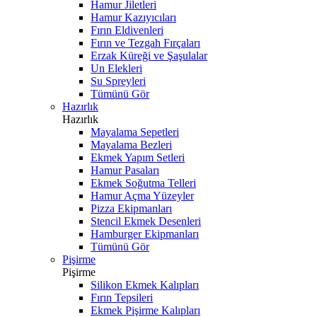
Hamur Jiletleri
Hamur Kazıyıcıları
Fırın Eldivenleri
Fırın ve Tezgah Fırçaları
Erzak Küreği ve Şaşulalar
Un Elekleri
Su Spreyleri
Tümünü Gör
Hazırlık
Hazırlık
Mayalama Sepetleri
Mayalama Bezleri
Ekmek Yapım Setleri
Hamur Pasaları
Ekmek Soğutma Telleri
Hamur Açma Yüzeyler
Pizza Ekipmanları
Stencil Ekmek Desenleri
Hamburger Ekipmanları
Tümünü Gör
Pişirme
Pişirme
Silikon Ekmek Kalıpları
Fırın Tepsileri
Ekmek Pişirme Kalıpları