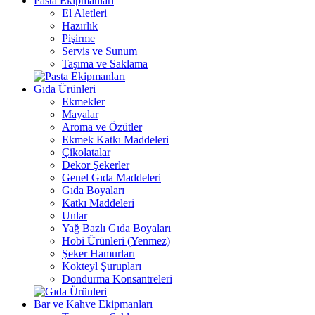
Pasta Ekipmanları
El Aletleri
Hazırlık
Pişirme
Servis ve Sunum
Taşıma ve Saklama
Gıda Ürünleri
Ekmekler
Mayalar
Aroma ve Özütler
Ekmek Katkı Maddeleri
Çikolatalar
Dekor Şekerler
Genel Gıda Maddeleri
Gıda Boyaları
Katkı Maddeleri
Unlar
Yağ Bazlı Gıda Boyaları
Hobi Ürünleri (Yenmez)
Şeker Hamurları
Kokteyl Şurupları
Dondurma Konsantreleri
Bar ve Kahve Ekipmanları