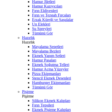
Hamur Jiletleri
Hamur Kazıyıcıları
Fırın Eldivenleri
Fırın ve Tezgah Fırçaları
Erzak Küreği ve Şaşulalar
Un Elekleri
Su Spreyleri
Tümünü Gör
Hazırlık
Hazırlık
Mayalama Sepetleri
Mayalama Bezleri
Ekmek Yapım Setleri
Hamur Pasaları
Ekmek Soğutma Telleri
Hamur Açma Yüzeyler
Pizza Ekipmanları
Stencil Ekmek Desenleri
Hamburger Ekipmanları
Tümünü Gör
Pişirme
Pişirme
Silikon Ekmek Kalıpları
Fırın Tepsileri
Ekmek Pişirme Kalıpları