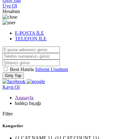
Giriş Yap
Üye Ol
Hesabım
E-POSTA İLE
TELEFON İLE
Beni Hatırla
Şifremi Unuttum
Giriş Yap
Kayıt Ol
Anasayfa
balıkçı bıçağı
Filtre
Kategoriler
{{ CAT.NAME }}
({{ CAT.COUNT }})