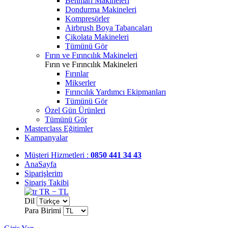
Benmari Makineleri
Dondurma Makineleri
Kompresörler
Airbrush Boya Tabancaları
Çikolata Makineleri
Tümünü Gör
Fırın ve Fırıncılık Makineleri
Fırın ve Fırıncılık Makineleri
Fırınlar
Mikserler
Fırıncılık Yardımcı Ekipmanları
Tümünü Gör
Özel Gün Ürünleri
Tümünü Gör
Masterclass Eğitimler
Kampanyalar
Müşteri Hizmetleri :
0850 441 34 43
AnaSayfa
Siparişlerim
Sipariş Takibi
TR − TL
Dil
Para Birimi