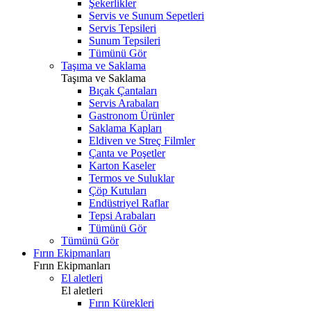
Şekerlikler
Servis ve Sunum Sepetleri
Servis Tepsileri
Sunum Tepsileri
Tümünü Gör
Taşıma ve Saklama
Taşıma ve Saklama
Bıçak Çantaları
Servis Arabaları
Gastronom Ürünler
Saklama Kapları
Eldiven ve Streç Filmler
Çanta ve Poşetler
Karton Kaseler
Termos ve Suluklar
Çöp Kutuları
Endüstriyel Raflar
Tepsi Arabaları
Tümünü Gör
Tümünü Gör
Fırın Ekipmanları
Fırın Ekipmanları
El aletleri
El aletleri
Fırın Kürekleri