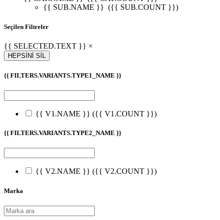
{{ SUB.NAME }}
({{ SUB.COUNT }})
Seçilen Filtreler
{{ SELECTED.TEXT }} ×
HEPSİNİ SİL
{{ FILTERS.VARIANTS.TYPE1_NAME }}
{{ V1.NAME }}
({{ V1.COUNT }})
{{ FILTERS.VARIANTS.TYPE2_NAME }}
{{ V2.NAME }}
({{ V2.COUNT }})
Marka