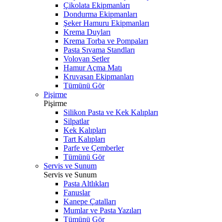
Çikolata Ekipmanları
Dondurma Ekipmanları
Şeker Hamuru Ekipmanları
Krema Duyları
Krema Torba ve Pompaları
Pasta Sıvama Standları
Volovan Setler
Hamur Açma Matı
Kruvasan Ekipmanları
Tümünü Gör
Pişirme
Pişirme
Silikon Pasta ve Kek Kalıpları
Silpatlar
Kek Kalıpları
Tart Kalıpları
Parfe ve Çemberler
Tümünü Gör
Servis ve Sunum
Servis ve Sunum
Pasta Altlıkları
Fanuslar
Kanepe Çatalları
Mumlar ve Pasta Yazıları
Tümünü Gör