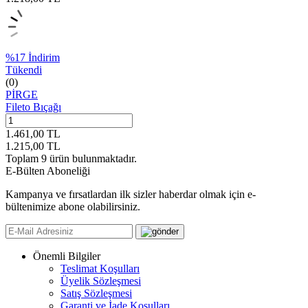
%
17
İndirim
Tükendi
(0)
PİRGE
Fileto Bıçağı
1.461,00
TL
1.215,00
TL
Toplam
9
ürün bulunmaktadır.
E-Bülten Aboneliği
Kampanya ve fırsatlardan ilk sizler haberdar olmak için e-
bültenimize abone olabilirsiniz.
Önemli Bilgiler
Teslimat Koşulları
Üyelik Sözleşmesi
Satış Sözleşmesi
Garanti ve İade Koşulları