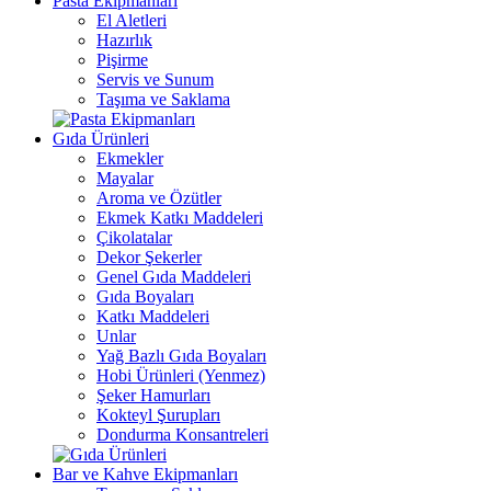
Pasta Ekipmanları
El Aletleri
Hazırlık
Pişirme
Servis ve Sunum
Taşıma ve Saklama
Gıda Ürünleri
Ekmekler
Mayalar
Aroma ve Özütler
Ekmek Katkı Maddeleri
Çikolatalar
Dekor Şekerler
Genel Gıda Maddeleri
Gıda Boyaları
Katkı Maddeleri
Unlar
Yağ Bazlı Gıda Boyaları
Hobi Ürünleri (Yenmez)
Şeker Hamurları
Kokteyl Şurupları
Dondurma Konsantreleri
Bar ve Kahve Ekipmanları