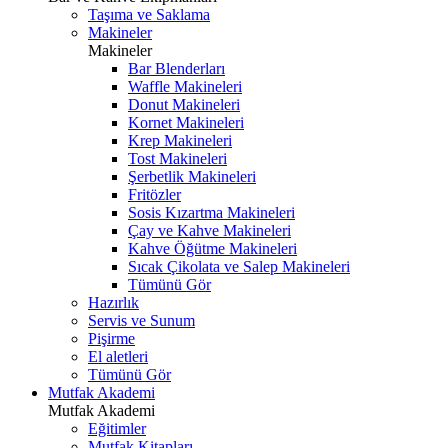
Taşıma ve Saklama
Makineler
Makineler
Bar Blenderları
Waffle Makineleri
Donut Makineleri
Kornet Makineleri
Krep Makineleri
Tost Makineleri
Şerbetlik Makineleri
Fritözler
Sosis Kızartma Makineleri
Çay ve Kahve Makineleri
Kahve Öğütme Makineleri
Sıcak Çikolata ve Salep Makineleri
Tümünü Gör
Hazırlık
Servis ve Sunum
Pişirme
El aletleri
Tümünü Gör
Mutfak Akademi
Mutfak Akademi
Eğitimler
Mutfak Kitapları