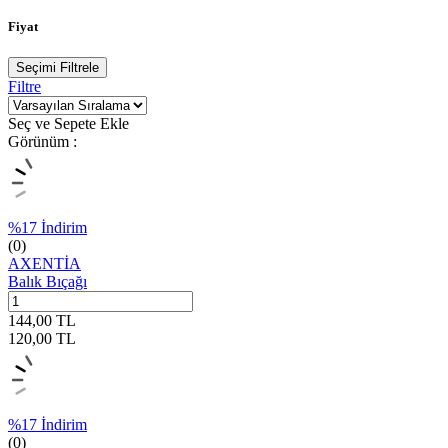
Fiyat
Seçimi Filtrele
Filtre
Seç ve Sepete Ekle
Görünüm :
%
17
İndirim
(0)
AXENTİA
Balık Bıçağı
144,00
TL
120,00
TL
%
17
İndirim
(0)