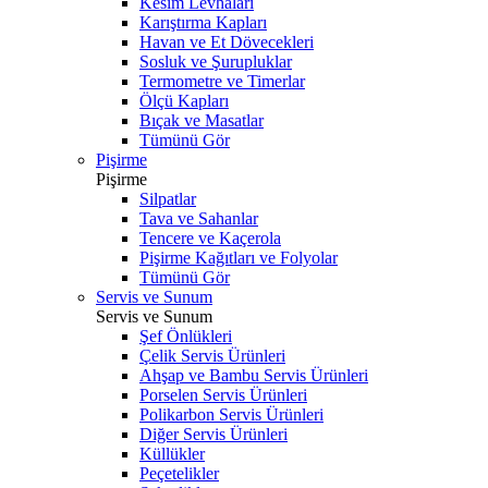
Kesim Levhaları
Karıştırma Kapları
Havan ve Et Dövecekleri
Sosluk ve Şurupluklar
Termometre ve Timerlar
Ölçü Kapları
Bıçak ve Masatlar
Tümünü Gör
Pişirme
Pişirme
Silpatlar
Tava ve Sahanlar
Tencere ve Kaçerola
Pişirme Kağıtları ve Folyolar
Tümünü Gör
Servis ve Sunum
Servis ve Sunum
Şef Önlükleri
Çelik Servis Ürünleri
Ahşap ve Bambu Servis Ürünleri
Porselen Servis Ürünleri
Polikarbon Servis Ürünleri
Diğer Servis Ürünleri
Küllükler
Peçetelikler