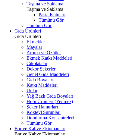
Taşıma ve Saklama
Taşıma ve Saklama
Pasta Kutuları
Tümünü Gör
Tümünü Gör
Gıda Ürünleri
Gıda Ürünleri
Ekmekler
Mayalar
Aroma ve Özütler
Ekmek Katkı Maddeleri
Çikolatalar
Dekor Şekerler
Genel Gıda Maddeleri
Gıda Boyaları
Katkı Maddeleri
Unlar
Yağ Bazlı Gıda Boyaları
Hobi Ürünleri (Yenmez)
Şeker Hamurları
Kokteyl Şurupları
Dondurma Konsantreleri
Tümünü Gör
Bar ve Kahve Ekipmanları
Bar ve Kahve Ekipmanları