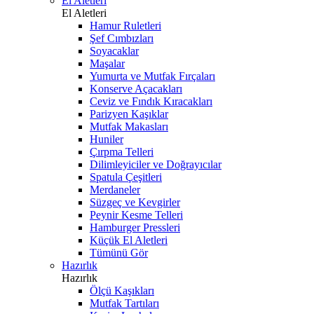
El Aletleri
El Aletleri
Hamur Ruletleri
Şef Cımbızları
Soyacaklar
Maşalar
Yumurta ve Mutfak Fırçaları
Konserve Açacakları
Ceviz ve Fındık Kıracakları
Parizyen Kaşıklar
Mutfak Makasları
Huniler
Çırpma Telleri
Dilimleyiciler ve Doğrayıcılar
Spatula Çeşitleri
Merdaneler
Süzgeç ve Kevgirler
Peynir Kesme Telleri
Hamburger Pressleri
Küçük El Aletleri
Tümünü Gör
Hazırlık
Hazırlık
Ölçü Kaşıkları
Mutfak Tartıları