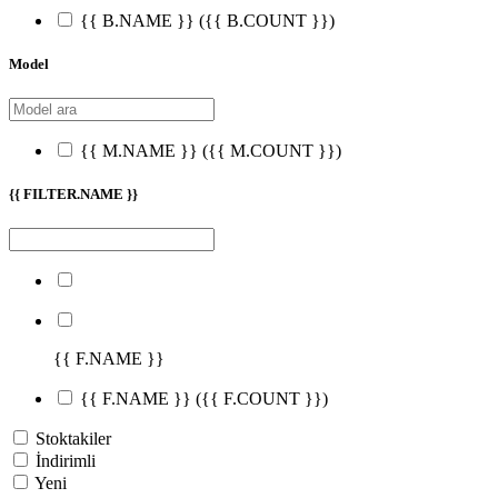
{{ B.NAME }}
({{ B.COUNT }})
Model
{{ M.NAME }}
({{ M.COUNT }})
{{ FILTER.NAME }}
{{ F.NAME }}
{{ F.NAME }}
({{ F.COUNT }})
Stoktakiler
İndirimli
Yeni