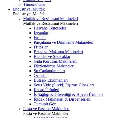
Tümünü Gör
Endüstriyel Mutfak
Endüstriyel Mutfak
Mutfak ve Restaurant Makineleri
Mutfak ve Restaurant Makineleri
Helvane Tencereler
Izgaralar
Fırınlar
Parçalama ve Dilimleme Makineleri
Fritözler
Erişte ve Makarna Makineleri
Blender ve Sıkacaklar
Gıda Kurutma Makineleri
Filizlendirme Makineleri
Su Canlandırıcıları
Ocaklar
Bulaşık Ekipmanları
Sous Vide (Suvid) Pişirme Cihazları
Kasap Ürünleri
İş Sağlığı & Güvenliği & Hijyen Ürünleri
İçecek Makinaları & Dispenserleri
Tümünü Gör
Pasta ve Pastane Makineleri
Pasta ve Pastane Makineleri