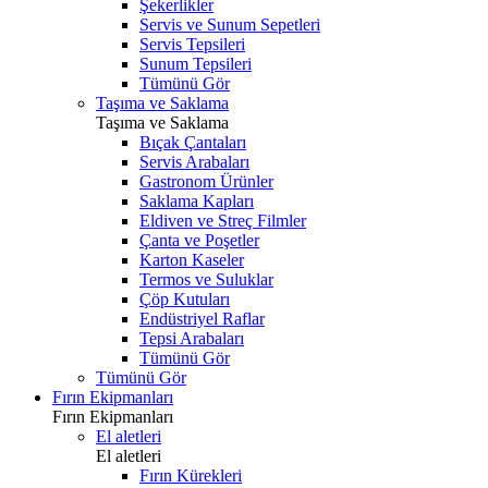
Şekerlikler
Servis ve Sunum Sepetleri
Servis Tepsileri
Sunum Tepsileri
Tümünü Gör
Taşıma ve Saklama
Taşıma ve Saklama
Bıçak Çantaları
Servis Arabaları
Gastronom Ürünler
Saklama Kapları
Eldiven ve Streç Filmler
Çanta ve Poşetler
Karton Kaseler
Termos ve Suluklar
Çöp Kutuları
Endüstriyel Raflar
Tepsi Arabaları
Tümünü Gör
Tümünü Gör
Fırın Ekipmanları
Fırın Ekipmanları
El aletleri
El aletleri
Fırın Kürekleri