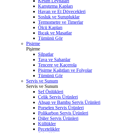
Kesim Levhaları
Karıştırma Kapları
Havan ve Et Dövecekleri
Sosluk ve Şurupluklar
Termometre ve Timerlar
Ölçü Kapları
Bıçak ve Masatlar
Tümünü Gör
Pişirme
Pişirme
Silpatlar
Tava ve Sahanlar
Tencere ve Kaçerola
Pişirme Kağıtları ve Folyolar
Tümünü Gör
Servis ve Sunum
Servis ve Sunum
Şef Önlükleri
Çelik Servis Ürünleri
Ahşap ve Bambu Servis Ürünleri
Porselen Servis Ürünleri
Polikarbon Servis Ürünleri
Diğer Servis Ürünleri
Küllükler
Peçetelikler