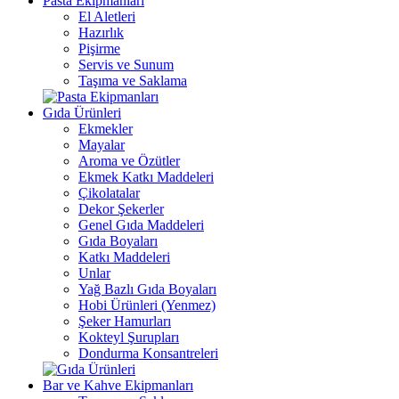
Pasta Ekipmanları
El Aletleri
Hazırlık
Pişirme
Servis ve Sunum
Taşıma ve Saklama
Gıda Ürünleri
Ekmekler
Mayalar
Aroma ve Özütler
Ekmek Katkı Maddeleri
Çikolatalar
Dekor Şekerler
Genel Gıda Maddeleri
Gıda Boyaları
Katkı Maddeleri
Unlar
Yağ Bazlı Gıda Boyaları
Hobi Ürünleri (Yenmez)
Şeker Hamurları
Kokteyl Şurupları
Dondurma Konsantreleri
Bar ve Kahve Ekipmanları