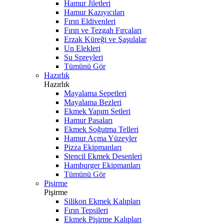
Hamur Jiletleri
Hamur Kazıyıcıları
Fırın Eldivenleri
Fırın ve Tezgah Fırçaları
Erzak Küreği ve Şaşulalar
Un Elekleri
Su Spreyleri
Tümünü Gör
Hazırlık
Hazırlık
Mayalama Sepetleri
Mayalama Bezleri
Ekmek Yapım Setleri
Hamur Pasaları
Ekmek Soğutma Telleri
Hamur Açma Yüzeyler
Pizza Ekipmanları
Stencil Ekmek Desenleri
Hamburger Ekipmanları
Tümünü Gör
Pişirme
Pişirme
Silikon Ekmek Kalıpları
Fırın Tepsileri
Ekmek Pişirme Kalıpları