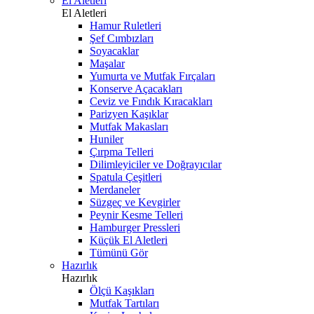
El Aletleri
El Aletleri
Hamur Ruletleri
Şef Cımbızları
Soyacaklar
Maşalar
Yumurta ve Mutfak Fırçaları
Konserve Açacakları
Ceviz ve Fındık Kıracakları
Parizyen Kaşıklar
Mutfak Makasları
Huniler
Çırpma Telleri
Dilimleyiciler ve Doğrayıcılar
Spatula Çeşitleri
Merdaneler
Süzgeç ve Kevgirler
Peynir Kesme Telleri
Hamburger Pressleri
Küçük El Aletleri
Tümünü Gör
Hazırlık
Hazırlık
Ölçü Kaşıkları
Mutfak Tartıları