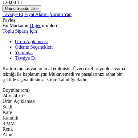
120,00
TL
Ürünü Sepete Ekle
Tavsiye Et
Fiyat Alarmı
Yorum Yap
Paylaş
Bu Markanın
Diğer
ürünleri
Toplu Sipariş İçin
Ürün Açıklaması
Ödeme Seçenekleri
Yorumlar
Tavsiye Et
Karton mukavvadan imal edilmiştir. Üzeri özel folyo ile sıvama
tekniği ile kaplanmıştır. Mukavemetli ve pastalarınızı rahat bir
şekilde taşıyablirsiniz. 3 mm kalınlığındadır.
Boyutlar (cm)
24 x 24 x 0
Ürün Açıklaması
Şekil
Kare
Kalınlık
3 MM
Renk
Altın