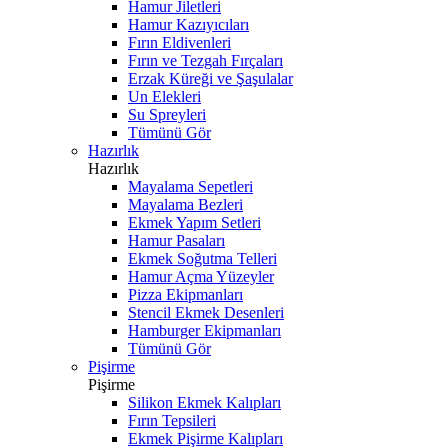
Hamur Jiletleri
Hamur Kazıyıcıları
Fırın Eldivenleri
Fırın ve Tezgah Fırçaları
Erzak Küreği ve Şaşulalar
Un Elekleri
Su Spreyleri
Tümünü Gör
Hazırlık
Hazırlık
Mayalama Sepetleri
Mayalama Bezleri
Ekmek Yapım Setleri
Hamur Pasaları
Ekmek Soğutma Telleri
Hamur Açma Yüzeyler
Pizza Ekipmanları
Stencil Ekmek Desenleri
Hamburger Ekipmanları
Tümünü Gör
Pişirme
Pişirme
Silikon Ekmek Kalıpları
Fırın Tepsileri
Ekmek Pişirme Kalıpları