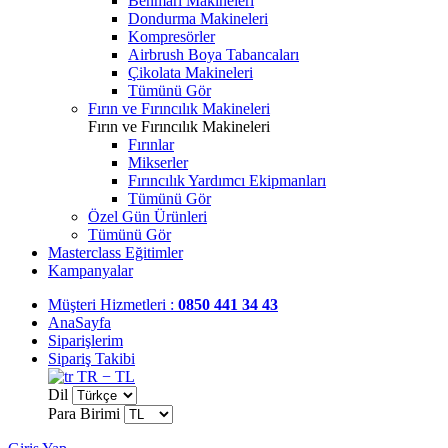
Benmari Makineleri
Dondurma Makineleri
Kompresörler
Airbrush Boya Tabancaları
Çikolata Makineleri
Tümünü Gör
Fırın ve Fırıncılık Makineleri
Fırın ve Fırıncılık Makineleri
Fırınlar
Mikserler
Fırıncılık Yardımcı Ekipmanları
Tümünü Gör
Özel Gün Ürünleri
Tümünü Gör
Masterclass Eğitimler
Kampanyalar
Müşteri Hizmetleri :
0850 441 34 43
AnaSayfa
Siparişlerim
Sipariş Takibi
TR − TL
Dil
Para Birimi