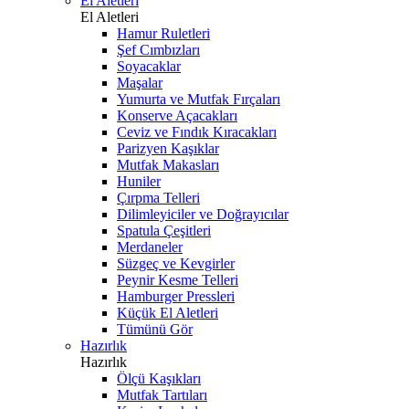
El Aletleri
El Aletleri
Hamur Ruletleri
Şef Cımbızları
Soyacaklar
Maşalar
Yumurta ve Mutfak Fırçaları
Konserve Açacakları
Ceviz ve Fındık Kıracakları
Parizyen Kaşıklar
Mutfak Makasları
Huniler
Çırpma Telleri
Dilimleyiciler ve Doğrayıcılar
Spatula Çeşitleri
Merdaneler
Süzgeç ve Kevgirler
Peynir Kesme Telleri
Hamburger Pressleri
Küçük El Aletleri
Tümünü Gör
Hazırlık
Hazırlık
Ölçü Kaşıkları
Mutfak Tartıları