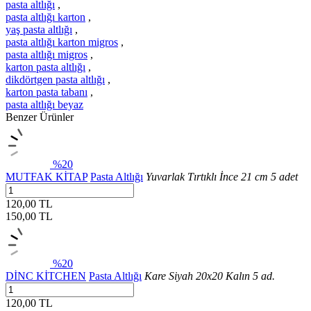
pasta altlığı
,
pasta altlığı karton
,
yaş pasta altlığı
,
pasta altlığı karton migros
,
pasta altlığı migros
,
karton pasta altlığı
,
dikdörtgen pasta altlığı
,
karton pasta tabanı
,
pasta altlığı beyaz
Benzer Ürünler
%20
MUTFAK KİTAP
Pasta Altlığı
Yuvarlak Tırtıklı İnce 21 cm 5 adet
120,00 TL
150,00
TL
%20
DİNC KİTCHEN
Pasta Altlığı
Kare Siyah 20x20 Kalın 5 ad.
120,00 TL