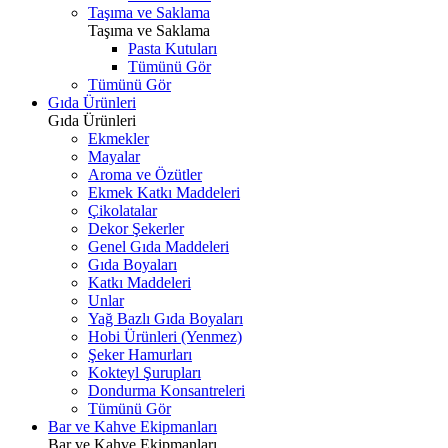
Taşıma ve Saklama
Taşıma ve Saklama
Pasta Kutuları
Tümünü Gör
Tümünü Gör
Gıda Ürünleri
Gıda Ürünleri
Ekmekler
Mayalar
Aroma ve Özütler
Ekmek Katkı Maddeleri
Çikolatalar
Dekor Şekerler
Genel Gıda Maddeleri
Gıda Boyaları
Katkı Maddeleri
Unlar
Yağ Bazlı Gıda Boyaları
Hobi Ürünleri (Yenmez)
Şeker Hamurları
Kokteyl Şurupları
Dondurma Konsantreleri
Tümünü Gör
Bar ve Kahve Ekipmanları
Bar ve Kahve Ekipmanları