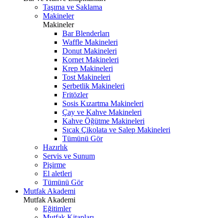
Taşıma ve Saklama
Makineler
Makineler
Bar Blenderları
Waffle Makineleri
Donut Makineleri
Kornet Makineleri
Krep Makineleri
Tost Makineleri
Şerbetlik Makineleri
Fritözler
Sosis Kızartma Makineleri
Çay ve Kahve Makineleri
Kahve Öğütme Makineleri
Sıcak Çikolata ve Salep Makineleri
Tümünü Gör
Hazırlık
Servis ve Sunum
Pişirme
El aletleri
Tümünü Gör
Mutfak Akademi
Mutfak Akademi
Eğitimler
Mutfak Kitapları