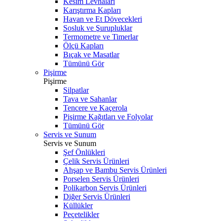
Kesim Levhaları
Karıştırma Kapları
Havan ve Et Dövecekleri
Sosluk ve Şurupluklar
Termometre ve Timerlar
Ölçü Kapları
Bıçak ve Masatlar
Tümünü Gör
Pişirme
Pişirme
Silpatlar
Tava ve Sahanlar
Tencere ve Kaçerola
Pişirme Kağıtları ve Folyolar
Tümünü Gör
Servis ve Sunum
Servis ve Sunum
Şef Önlükleri
Çelik Servis Ürünleri
Ahşap ve Bambu Servis Ürünleri
Porselen Servis Ürünleri
Polikarbon Servis Ürünleri
Diğer Servis Ürünleri
Küllükler
Peçetelikler