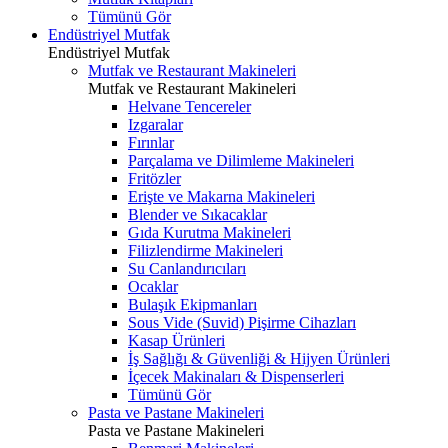
Tümünü Gör
Endüstriyel Mutfak
Endüstriyel Mutfak
Mutfak ve Restaurant Makineleri
Mutfak ve Restaurant Makineleri
Helvane Tencereler
Izgaralar
Fırınlar
Parçalama ve Dilimleme Makineleri
Fritözler
Erişte ve Makarna Makineleri
Blender ve Sıkacaklar
Gıda Kurutma Makineleri
Filizlendirme Makineleri
Su Canlandırıcıları
Ocaklar
Bulaşık Ekipmanları
Sous Vide (Suvid) Pişirme Cihazları
Kasap Ürünleri
İş Sağlığı & Güvenliği & Hijyen Ürünleri
İçecek Makinaları & Dispenserleri
Tümünü Gör
Pasta ve Pastane Makineleri
Pasta ve Pastane Makineleri