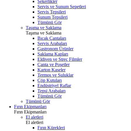
Şekerlikler
Servis ve Sunum Sepetleri
Servis Tepsileri
Sunum Tepsileri
Tümünü Gör
Taşıma ve Saklama
Taşıma ve Saklama
Bıçak Çantaları
Servis Arabaları
Gastronom Ürünler
Saklama Kapları
Eldiven ve Streç Filmler
Çanta ve Poşetler
Karton Kaseler
Termos ve Suluklar
Çöp Kutuları
Endüstriyel Raflar
Tepsi Arabaları
Tümünü Gör
Tümünü Gör
Fırın Ekipmanları
Fırın Ekipmanları
El aletleri
El aletleri
Fırın Kürekleri