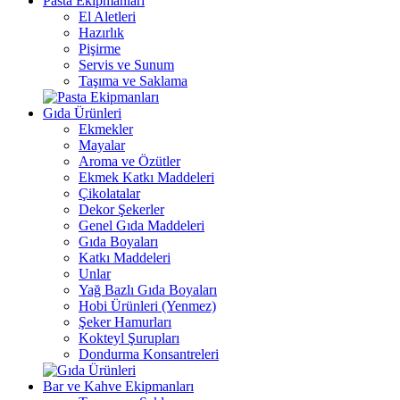
Pasta Ekipmanları
El Aletleri
Hazırlık
Pişirme
Servis ve Sunum
Taşıma ve Saklama
Gıda Ürünleri
Ekmekler
Mayalar
Aroma ve Özütler
Ekmek Katkı Maddeleri
Çikolatalar
Dekor Şekerler
Genel Gıda Maddeleri
Gıda Boyaları
Katkı Maddeleri
Unlar
Yağ Bazlı Gıda Boyaları
Hobi Ürünleri (Yenmez)
Şeker Hamurları
Kokteyl Şurupları
Dondurma Konsantreleri
Bar ve Kahve Ekipmanları