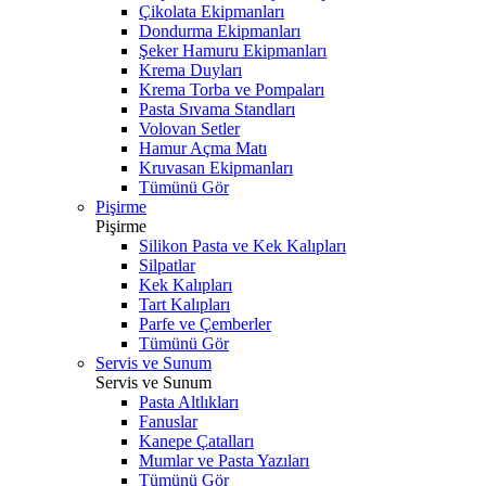
Çikolata Ekipmanları
Dondurma Ekipmanları
Şeker Hamuru Ekipmanları
Krema Duyları
Krema Torba ve Pompaları
Pasta Sıvama Standları
Volovan Setler
Hamur Açma Matı
Kruvasan Ekipmanları
Tümünü Gör
Pişirme
Pişirme
Silikon Pasta ve Kek Kalıpları
Silpatlar
Kek Kalıpları
Tart Kalıpları
Parfe ve Çemberler
Tümünü Gör
Servis ve Sunum
Servis ve Sunum
Pasta Altlıkları
Fanuslar
Kanepe Çatalları
Mumlar ve Pasta Yazıları
Tümünü Gör