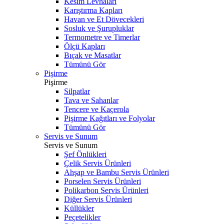
Kesim Levhaları
Karıştırma Kapları
Havan ve Et Dövecekleri
Sosluk ve Şurupluklar
Termometre ve Timerlar
Ölçü Kapları
Bıçak ve Masatlar
Tümünü Gör
Pişirme
Pişirme
Silpatlar
Tava ve Sahanlar
Tencere ve Kaçerola
Pişirme Kağıtları ve Folyolar
Tümünü Gör
Servis ve Sunum
Servis ve Sunum
Şef Önlükleri
Çelik Servis Ürünleri
Ahşap ve Bambu Servis Ürünleri
Porselen Servis Ürünleri
Polikarbon Servis Ürünleri
Diğer Servis Ürünleri
Küllükler
Peçetelikler