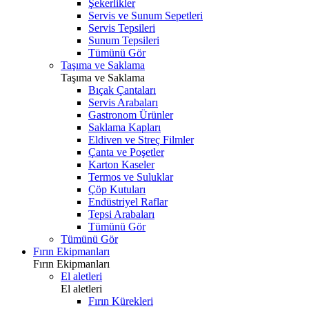
Şekerlikler
Servis ve Sunum Sepetleri
Servis Tepsileri
Sunum Tepsileri
Tümünü Gör
Taşıma ve Saklama
Taşıma ve Saklama
Bıçak Çantaları
Servis Arabaları
Gastronom Ürünler
Saklama Kapları
Eldiven ve Streç Filmler
Çanta ve Poşetler
Karton Kaseler
Termos ve Suluklar
Çöp Kutuları
Endüstriyel Raflar
Tepsi Arabaları
Tümünü Gör
Tümünü Gör
Fırın Ekipmanları
Fırın Ekipmanları
El aletleri
El aletleri
Fırın Kürekleri