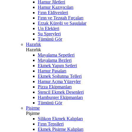
Hamur Jiletleri
Hamur Kazıyıcıları
Fırın Eldivenleri
Fırın ve Tezgah Fırçaları
Erzak Küreği ve Şaşulalar
Un Elekleri
Su Spreyleri
Tümünü Gör
Hazırlık
Hazırlık
Mayalama Sepetleri
Mayalama Bezleri
Ekmek Yapım Setleri
Hamur Pasaları
Ekmek Soğutma Telleri
Hamur Açma Yüzeyler
Pizza Ekipmanları
Stencil Ekmek Desenleri
Hamburger Ekipmanları
Tümünü Gör
Pişirme
Pişirme
Silikon Ekmek Kalıpları
Fırın Tepsileri
Ekmek Pişirme Kalıpları