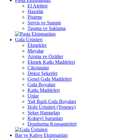
Pasta Ekipmanları
El Aletleri
Hazırlık
Pişirme
Servis ve Sunum
Taşıma ve Saklama
Gıda Ürünleri
Ekmekler
Mayalar
Aroma ve Özütler
Ekmek Katkı Maddeleri
Çikolatalar
Dekor Şekerler
Genel Gıda Maddeleri
Gıda Boyaları
Katkı Maddeleri
Unlar
Yağ Bazlı Gıda Boyaları
Hobi Ürünleri (Yenmez)
Şeker Hamurları
Kokteyl Şurupları
Dondurma Konsantreleri
Bar ve Kahve Ekipmanları