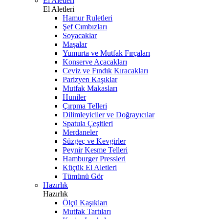
El Aletleri
El Aletleri
Hamur Ruletleri
Şef Cımbızları
Soyacaklar
Maşalar
Yumurta ve Mutfak Fırçaları
Konserve Açacakları
Ceviz ve Fındık Kıracakları
Parizyen Kaşıklar
Mutfak Makasları
Huniler
Çırpma Telleri
Dilimleyiciler ve Doğrayıcılar
Spatula Çeşitleri
Merdaneler
Süzgeç ve Kevgirler
Peynir Kesme Telleri
Hamburger Pressleri
Küçük El Aletleri
Tümünü Gör
Hazırlık
Hazırlık
Ölçü Kaşıkları
Mutfak Tartıları