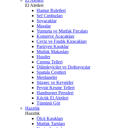
El Aletleri
El Aletleri
Hamur Ruletleri
Şef Cımbızları
Soyacaklar
Maşalar
Yumurta ve Mutfak Fırçaları
Konserve Açacakları
Ceviz ve Fındık Kıracakları
Parizyen Kaşıklar
Mutfak Makasları
Huniler
Çırpma Telleri
Dilimleyiciler ve Doğrayıcılar
Spatula Çeşitleri
Merdaneler
Süzgeç ve Kevgirler
Peynir Kesme Telleri
Hamburger Pressleri
Küçük El Aletleri
Tümünü Gör
Hazırlık
Hazırlık
Ölçü Kaşıkları
Mutfak Tartıları