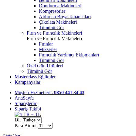
Benmari Makineleri
Dondurma Makineleri
Kompresörler
Airbrush Boya Tabancaları
Çikolata Makineleri
Tümünü Gör
Fırın ve Fırıncılık Makineleri
Fırın ve Fırıncılık Makineleri
Fırınlar
Mikserler
Fırıncılık Yardımcı Ekipmanları
Tümünü Gör
Özel Gün Ürünleri
Tümünü Gör
Masterclass Eğitimler
Kampanyalar
Müşteri Hizmetleri :
0850 441 34 43
AnaSayfa
Siparişlerim
Sipariş Takibi
TR − TL
Dil
Para Birimi