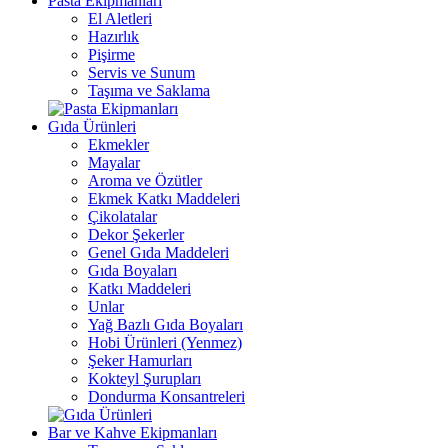
Pasta Ekipmanları
El Aletleri
Hazırlık
Pişirme
Servis ve Sunum
Taşıma ve Saklama
Gıda Ürünleri
Ekmekler
Mayalar
Aroma ve Özütler
Ekmek Katkı Maddeleri
Çikolatalar
Dekor Şekerler
Genel Gıda Maddeleri
Gıda Boyaları
Katkı Maddeleri
Unlar
Yağ Bazlı Gıda Boyaları
Hobi Ürünleri (Yenmez)
Şeker Hamurları
Kokteyl Şurupları
Dondurma Konsantreleri
Bar ve Kahve Ekipmanları