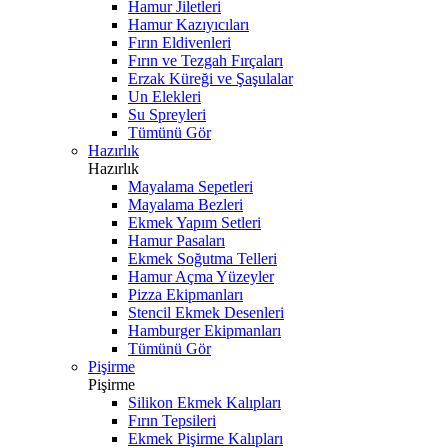
Hamur Jiletleri
Hamur Kazıyıcıları
Fırın Eldivenleri
Fırın ve Tezgah Fırçaları
Erzak Küreği ve Şaşulalar
Un Elekleri
Su Spreyleri
Tümünü Gör
Hazırlık
Hazırlık
Mayalama Sepetleri
Mayalama Bezleri
Ekmek Yapım Setleri
Hamur Pasaları
Ekmek Soğutma Telleri
Hamur Açma Yüzeyler
Pizza Ekipmanları
Stencil Ekmek Desenleri
Hamburger Ekipmanları
Tümünü Gör
Pişirme
Pişirme
Silikon Ekmek Kalıpları
Fırın Tepsileri
Ekmek Pişirme Kalıpları