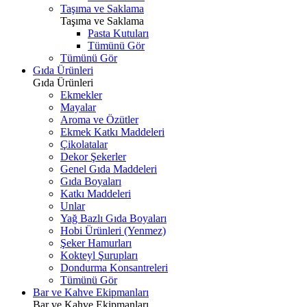
Taşıma ve Saklama
Taşıma ve Saklama
Pasta Kutuları
Tümünü Gör
Tümünü Gör
Gıda Ürünleri
Gıda Ürünleri
Ekmekler
Mayalar
Aroma ve Özütler
Ekmek Katkı Maddeleri
Çikolatalar
Dekor Şekerler
Genel Gıda Maddeleri
Gıda Boyaları
Katkı Maddeleri
Unlar
Yağ Bazlı Gıda Boyaları
Hobi Ürünleri (Yenmez)
Şeker Hamurları
Kokteyl Şurupları
Dondurma Konsantreleri
Tümünü Gör
Bar ve Kahve Ekipmanları
Bar ve Kahve Ekipmanları