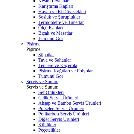
Kesim Levhaları
Karıştırma Kapları
Havan ve Et Dövecekleri
Sosluk ve Şurupluklar
Termometre ve Timerlar
Ölçü Kapları
Bıçak ve Masatlar
Tümünü Gör
Pişirme
Pişirme
Silpatlar
Tava ve Sahanlar
Tencere ve Kaçerola
Pişirme Kağıtları ve Folyolar
Tümünü Gör
Servis ve Sunum
Servis ve Sunum
Şef Önlükleri
Çelik Servis Ürünleri
Ahşap ve Bambu Servis Ürünleri
Porselen Servis Ürünleri
Polikarbon Servis Ürünleri
Diğer Servis Ürünleri
Küllükler
Peçetelikler