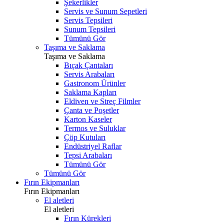
Şekerlikler
Servis ve Sunum Sepetleri
Servis Tepsileri
Sunum Tepsileri
Tümünü Gör
Taşıma ve Saklama
Taşıma ve Saklama
Bıçak Çantaları
Servis Arabaları
Gastronom Ürünler
Saklama Kapları
Eldiven ve Streç Filmler
Çanta ve Poşetler
Karton Kaseler
Termos ve Suluklar
Çöp Kutuları
Endüstriyel Raflar
Tepsi Arabaları
Tümünü Gör
Tümünü Gör
Fırın Ekipmanları
Fırın Ekipmanları
El aletleri
El aletleri
Fırın Kürekleri