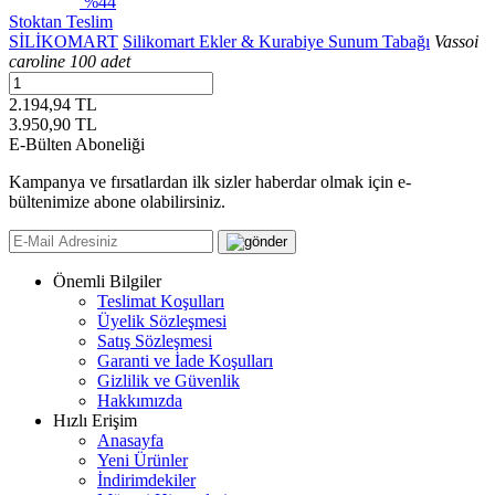
%44
Stoktan Teslim
SİLİKOMART
Silikomart Ekler & Kurabiye Sunum Tabağı
Vassoi
caroline 100 adet
2.194,94 TL
3.950,90
TL
E-Bülten Aboneliği
Kampanya ve fırsatlardan ilk sizler haberdar olmak için e-
bültenimize abone olabilirsiniz.
Önemli Bilgiler
Teslimat Koşulları
Üyelik Sözleşmesi
Satış Sözleşmesi
Garanti ve İade Koşulları
Gizlilik ve Güvenlik
Hakkımızda
Hızlı Erişim
Anasayfa
Yeni Ürünler
İndirimdekiler