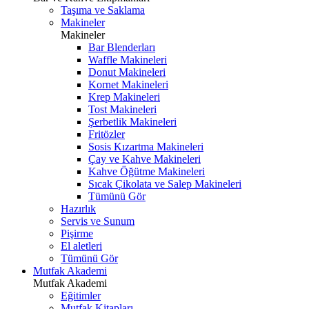
Taşıma ve Saklama
Makineler
Makineler
Bar Blenderları
Waffle Makineleri
Donut Makineleri
Kornet Makineleri
Krep Makineleri
Tost Makineleri
Şerbetlik Makineleri
Fritözler
Sosis Kızartma Makineleri
Çay ve Kahve Makineleri
Kahve Öğütme Makineleri
Sıcak Çikolata ve Salep Makineleri
Tümünü Gör
Hazırlık
Servis ve Sunum
Pişirme
El aletleri
Tümünü Gör
Mutfak Akademi
Mutfak Akademi
Eğitimler
Mutfak Kitapları