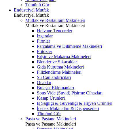
Tümünü Gör
Endüstriyel Mutfak
Endüstriyel Mutfak
Mutfak ve Restaurant Makineleri
Mutfak ve Restaurant Makineleri
Helvane Tencereler
Izgaralar
Fırınlar
Parçalama ve Dilimleme Makineleri
Fritözler
Erişte ve Makarna Makineleri
Blender ve Sıkacaklar
Gıda Kurutma Makineleri
Filizlendirme Makineleri
Su Canlandırıcıları
Ocaklar
Bulaşık Ekipmanları
Sous Vide (Suvid) Pişirme Cihazları
Kasap Ürünleri
İş Sağlığı & Güvenliği & Hijyen Ürünleri
İçecek Makinaları & Dispenserleri
Tümünü Gör
Pasta ve Pastane Makineleri
Pasta ve Pastane Makineleri