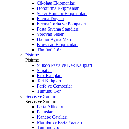
Çikolata Ekipmanları
Dondurma Ekipmanları
Şeker Hamuru Ekipmanları
Krema Duyları
Krema Torba ve Pompaları
Pasta Sıvama Standları
Volovan Setler
Hamur Açma Matı
Kruvasan Ekipmanları
Tümünü Gör
Pişirme
Pişirme
Silikon Pasta ve Kek Kalıpları
Silpatlar
Kek Kalıpları
Tart Kalıpları
Parfe ve Çemberler
Tümünü Gör
Servis ve Sunum
Servis ve Sunum
Pasta Altlıkları
Fanuslar
Kanepe Çatalları
Mumlar ve Pasta Yazıları
Tümünü Gör