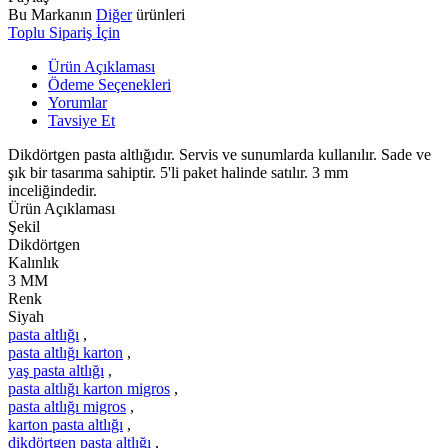
Bu Markanın
Diğer
ürünleri
Toplu Sipariş İçin
Ürün Açıklaması
Ödeme Seçenekleri
Yorumlar
Tavsiye Et
Dikdörtgen pasta altlığıdır. Servis ve sunumlarda kullanılır. Sade ve
şık bir tasarıma sahiptir. 5'li paket halinde satılır. 3 mm
inceliğindedir.
Ürün Açıklaması
Şekil
Dikdörtgen
Kalınlık
3 MM
Renk
Siyah
pasta altlığı
,
pasta altlığı karton
,
yaş pasta altlığı
,
pasta altlığı karton migros
,
pasta altlığı migros
,
karton pasta altlığı
,
dikdörtgen pasta altlığı
,