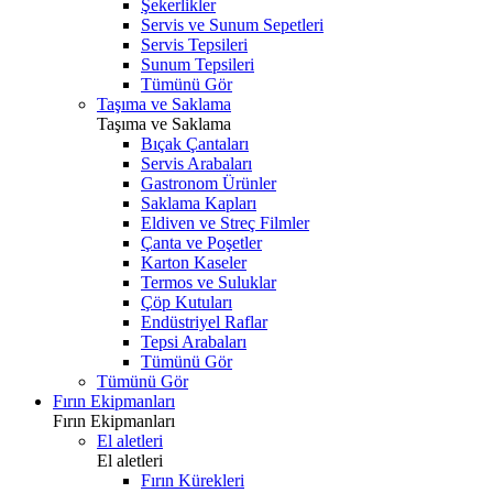
Şekerlikler
Servis ve Sunum Sepetleri
Servis Tepsileri
Sunum Tepsileri
Tümünü Gör
Taşıma ve Saklama
Taşıma ve Saklama
Bıçak Çantaları
Servis Arabaları
Gastronom Ürünler
Saklama Kapları
Eldiven ve Streç Filmler
Çanta ve Poşetler
Karton Kaseler
Termos ve Suluklar
Çöp Kutuları
Endüstriyel Raflar
Tepsi Arabaları
Tümünü Gör
Tümünü Gör
Fırın Ekipmanları
Fırın Ekipmanları
El aletleri
El aletleri
Fırın Kürekleri