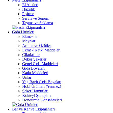
Pasta Ekipmanları
El Aletleri
Hazırlık
Pişirme
Servis ve Sunum
Taşıma ve Saklama
Gıda Ürünleri
Ekmekler
Mayalar
Aroma ve Özütler
Ekmek Katkı Maddeleri
Çikolatalar
Dekor Şekerler
Genel Gıda Maddeleri
Gıda Boyaları
Katkı Maddeleri
Unlar
Yağ Bazlı Gıda Boyaları
Hobi Ürünleri (Yenmez)
Şeker Hamurları
Kokteyl Şurupları
Dondurma Konsantreleri
Bar ve Kahve Ekipmanları