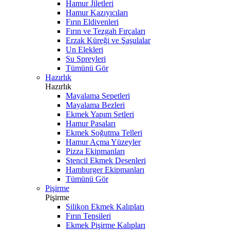
Hamur Jiletleri
Hamur Kazıyıcıları
Fırın Eldivenleri
Fırın ve Tezgah Fırçaları
Erzak Küreği ve Şaşulalar
Un Elekleri
Su Spreyleri
Tümünü Gör
Hazırlık
Hazırlık
Mayalama Sepetleri
Mayalama Bezleri
Ekmek Yapım Setleri
Hamur Pasaları
Ekmek Soğutma Telleri
Hamur Açma Yüzeyler
Pizza Ekipmanları
Stencil Ekmek Desenleri
Hamburger Ekipmanları
Tümünü Gör
Pişirme
Pişirme
Silikon Ekmek Kalıpları
Fırın Tepsileri
Ekmek Pişirme Kalıpları