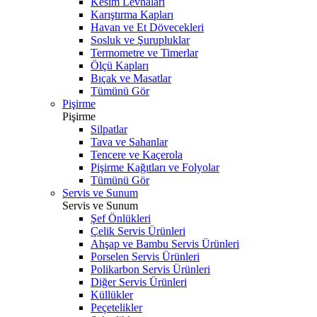
Kesim Levhaları
Karıştırma Kapları
Havan ve Et Dövecekleri
Sosluk ve Şurupluklar
Termometre ve Timerlar
Ölçü Kapları
Bıçak ve Masatlar
Tümünü Gör
Pişirme
Pişirme
Silpatlar
Tava ve Sahanlar
Tencere ve Kaçerola
Pişirme Kağıtları ve Folyolar
Tümünü Gör
Servis ve Sunum
Servis ve Sunum
Şef Önlükleri
Çelik Servis Ürünleri
Ahşap ve Bambu Servis Ürünleri
Porselen Servis Ürünleri
Polikarbon Servis Ürünleri
Diğer Servis Ürünleri
Küllükler
Peçetelikler