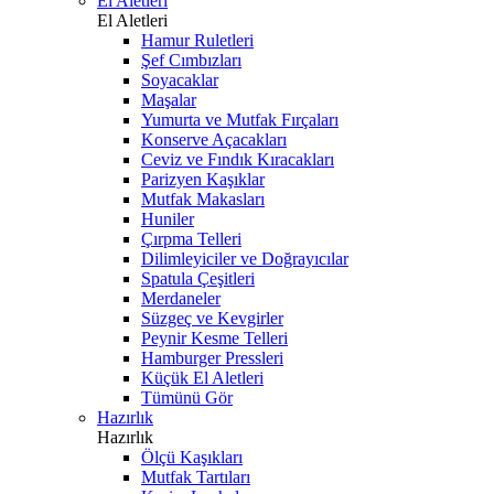
El Aletleri
El Aletleri
Hamur Ruletleri
Şef Cımbızları
Soyacaklar
Maşalar
Yumurta ve Mutfak Fırçaları
Konserve Açacakları
Ceviz ve Fındık Kıracakları
Parizyen Kaşıklar
Mutfak Makasları
Huniler
Çırpma Telleri
Dilimleyiciler ve Doğrayıcılar
Spatula Çeşitleri
Merdaneler
Süzgeç ve Kevgirler
Peynir Kesme Telleri
Hamburger Pressleri
Küçük El Aletleri
Tümünü Gör
Hazırlık
Hazırlık
Ölçü Kaşıkları
Mutfak Tartıları