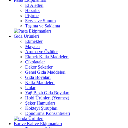
Pasta Ekipmanları
El Aletleri
Hazırlık
Pişirme
Servis ve Sunum
Taşıma ve Saklama
Gıda Ürünleri
Ekmekler
Mayalar
Aroma ve Özütler
Ekmek Katkı Maddeleri
Çikolatalar
Dekor Şekerler
Genel Gıda Maddeleri
Gıda Boyaları
Katkı Maddeleri
Unlar
Yağ Bazlı Gıda Boyaları
Hobi Ürünleri (Yenmez)
Şeker Hamurları
Kokteyl Şurupları
Dondurma Konsantreleri
Bar ve Kahve Ekipmanları