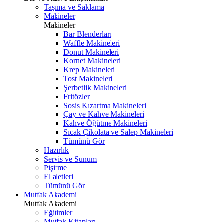
Taşıma ve Saklama
Makineler
Makineler
Bar Blenderları
Waffle Makineleri
Donut Makineleri
Kornet Makineleri
Krep Makineleri
Tost Makineleri
Şerbetlik Makineleri
Fritözler
Sosis Kızartma Makineleri
Çay ve Kahve Makineleri
Kahve Öğütme Makineleri
Sıcak Çikolata ve Salep Makineleri
Tümünü Gör
Hazırlık
Servis ve Sunum
Pişirme
El aletleri
Tümünü Gör
Mutfak Akademi
Mutfak Akademi
Eğitimler
Mutfak Kitapları