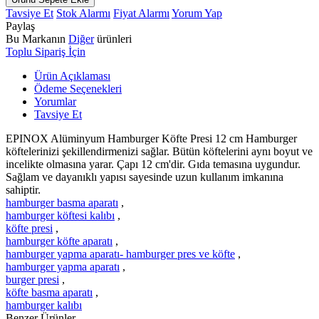
Tavsiye Et
Stok Alarmı
Fiyat Alarmı
Yorum Yap
Paylaş
Bu Markanın
Diğer
ürünleri
Toplu Sipariş İçin
Ürün Açıklaması
Ödeme Seçenekleri
Yorumlar
Tavsiye Et
EPINOX Alüminyum Hamburger Köfte Presi 12 cm Hamburger
köftelerinizi şekillendirmenizi sağlar. Bütün köftelerini aynı boyut ve
incelikte olmasına yarar. Çapı 12 cm'dir. Gıda temasına uygundur.
Sağlam ve dayanıklı yapısı sayesinde uzun kullanım imkanına
sahiptir.
hamburger basma aparatı
,
hamburger köftesi kalıbı
,
köfte presi
,
hamburger köfte aparatı
,
hamburger yapma aparatı- hamburger pres ve köfte
,
hamburger yapma aparatı
,
burger presi
,
köfte basma aparatı
,
hamburger kalıbı
Benzer Ürünler