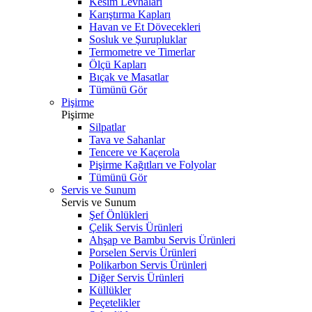
Kesim Levhaları
Karıştırma Kapları
Havan ve Et Dövecekleri
Sosluk ve Şurupluklar
Termometre ve Timerlar
Ölçü Kapları
Bıçak ve Masatlar
Tümünü Gör
Pişirme
Pişirme
Silpatlar
Tava ve Sahanlar
Tencere ve Kaçerola
Pişirme Kağıtları ve Folyolar
Tümünü Gör
Servis ve Sunum
Servis ve Sunum
Şef Önlükleri
Çelik Servis Ürünleri
Ahşap ve Bambu Servis Ürünleri
Porselen Servis Ürünleri
Polikarbon Servis Ürünleri
Diğer Servis Ürünleri
Küllükler
Peçetelikler