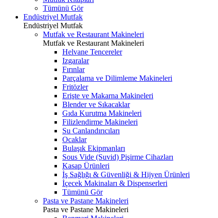
Tümünü Gör
Endüstriyel Mutfak
Endüstriyel Mutfak
Mutfak ve Restaurant Makineleri
Mutfak ve Restaurant Makineleri
Helvane Tencereler
Izgaralar
Fırınlar
Parçalama ve Dilimleme Makineleri
Fritözler
Erişte ve Makarna Makineleri
Blender ve Sıkacaklar
Gıda Kurutma Makineleri
Filizlendirme Makineleri
Su Canlandırıcıları
Ocaklar
Bulaşık Ekipmanları
Sous Vide (Suvid) Pişirme Cihazları
Kasap Ürünleri
İş Sağlığı & Güvenliği & Hijyen Ürünleri
İçecek Makinaları & Dispenserleri
Tümünü Gör
Pasta ve Pastane Makineleri
Pasta ve Pastane Makineleri