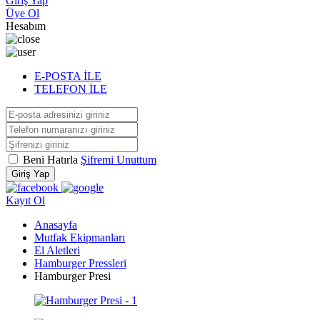
Giriş Yap
Üye Ol
Hesabım
E-POSTA İLE
TELEFON İLE
Beni Hatırla
Şifremi Unuttum
Giriş Yap
Kayıt Ol
Anasayfa
Mutfak Ekipmanları
El Aletleri
Hamburger Pressleri
Hamburger Presi