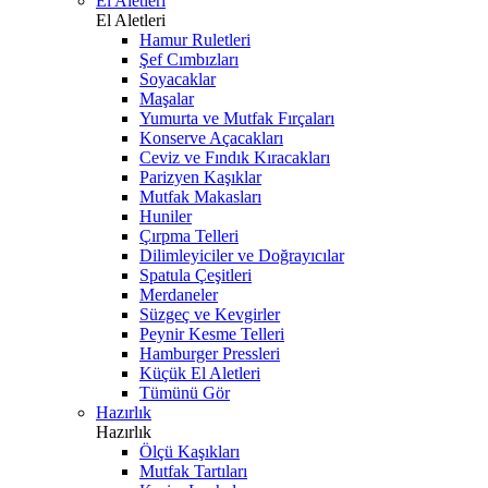
El Aletleri
El Aletleri
Hamur Ruletleri
Şef Cımbızları
Soyacaklar
Maşalar
Yumurta ve Mutfak Fırçaları
Konserve Açacakları
Ceviz ve Fındık Kıracakları
Parizyen Kaşıklar
Mutfak Makasları
Huniler
Çırpma Telleri
Dilimleyiciler ve Doğrayıcılar
Spatula Çeşitleri
Merdaneler
Süzgeç ve Kevgirler
Peynir Kesme Telleri
Hamburger Pressleri
Küçük El Aletleri
Tümünü Gör
Hazırlık
Hazırlık
Ölçü Kaşıkları
Mutfak Tartıları