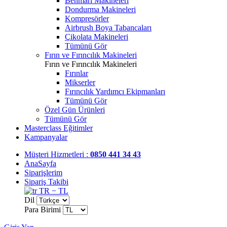
Benmari Makineleri
Dondurma Makineleri
Kompresörler
Airbrush Boya Tabancaları
Çikolata Makineleri
Tümünü Gör
Fırın ve Fırıncılık Makineleri
Fırın ve Fırıncılık Makineleri
Fırınlar
Mikserler
Fırıncılık Yardımcı Ekipmanları
Tümünü Gör
Özel Gün Ürünleri
Tümünü Gör
Masterclass Eğitimler
Kampanyalar
Müşteri Hizmetleri :
0850 441 34 43
AnaSayfa
Siparişlerim
Sipariş Takibi
TR − TL
Dil
Para Birimi