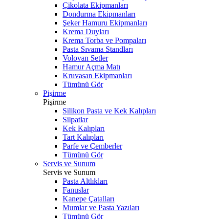
Çikolata Ekipmanları
Dondurma Ekipmanları
Şeker Hamuru Ekipmanları
Krema Duyları
Krema Torba ve Pompaları
Pasta Sıvama Standları
Volovan Setler
Hamur Açma Matı
Kruvasan Ekipmanları
Tümünü Gör
Pişirme
Pişirme
Silikon Pasta ve Kek Kalıpları
Silpatlar
Kek Kalıpları
Tart Kalıpları
Parfe ve Çemberler
Tümünü Gör
Servis ve Sunum
Servis ve Sunum
Pasta Altlıkları
Fanuslar
Kanepe Çatalları
Mumlar ve Pasta Yazıları
Tümünü Gör