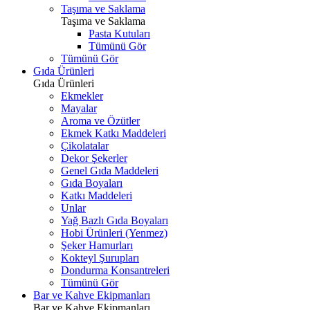
Taşıma ve Saklama
Taşıma ve Saklama
Pasta Kutuları
Tümünü Gör
Tümünü Gör
Gıda Ürünleri
Gıda Ürünleri
Ekmekler
Mayalar
Aroma ve Özütler
Ekmek Katkı Maddeleri
Çikolatalar
Dekor Şekerler
Genel Gıda Maddeleri
Gıda Boyaları
Katkı Maddeleri
Unlar
Yağ Bazlı Gıda Boyaları
Hobi Ürünleri (Yenmez)
Şeker Hamurları
Kokteyl Şurupları
Dondurma Konsantreleri
Tümünü Gör
Bar ve Kahve Ekipmanları
Bar ve Kahve Ekipmanları