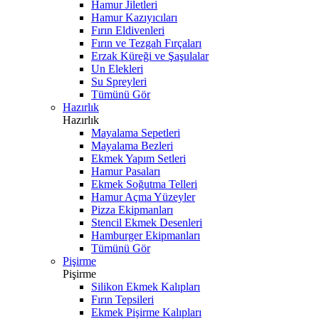
Hamur Jiletleri
Hamur Kazıyıcıları
Fırın Eldivenleri
Fırın ve Tezgah Fırçaları
Erzak Küreği ve Şaşulalar
Un Elekleri
Su Spreyleri
Tümünü Gör
Hazırlık
Hazırlık
Mayalama Sepetleri
Mayalama Bezleri
Ekmek Yapım Setleri
Hamur Pasaları
Ekmek Soğutma Telleri
Hamur Açma Yüzeyler
Pizza Ekipmanları
Stencil Ekmek Desenleri
Hamburger Ekipmanları
Tümünü Gör
Pişirme
Pişirme
Silikon Ekmek Kalıpları
Fırın Tepsileri
Ekmek Pişirme Kalıpları