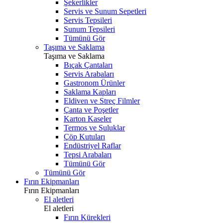
Şekerlikler
Servis ve Sunum Sepetleri
Servis Tepsileri
Sunum Tepsileri
Tümünü Gör
Taşıma ve Saklama
Taşıma ve Saklama
Bıçak Çantaları
Servis Arabaları
Gastronom Ürünler
Saklama Kapları
Eldiven ve Streç Filmler
Çanta ve Poşetler
Karton Kaseler
Termos ve Suluklar
Çöp Kutuları
Endüstriyel Raflar
Tepsi Arabaları
Tümünü Gör
Tümünü Gör
Fırın Ekipmanları
Fırın Ekipmanları
El aletleri
El aletleri
Fırın Kürekleri