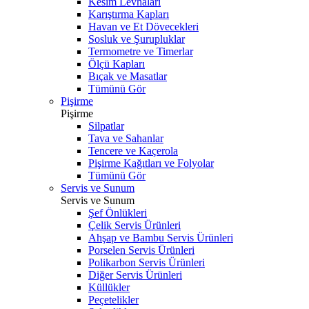
Kesim Levhaları
Karıştırma Kapları
Havan ve Et Dövecekleri
Sosluk ve Şurupluklar
Termometre ve Timerlar
Ölçü Kapları
Bıçak ve Masatlar
Tümünü Gör
Pişirme
Pişirme
Silpatlar
Tava ve Sahanlar
Tencere ve Kaçerola
Pişirme Kağıtları ve Folyolar
Tümünü Gör
Servis ve Sunum
Servis ve Sunum
Şef Önlükleri
Çelik Servis Ürünleri
Ahşap ve Bambu Servis Ürünleri
Porselen Servis Ürünleri
Polikarbon Servis Ürünleri
Diğer Servis Ürünleri
Küllükler
Peçetelikler