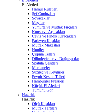
El Aletleri
El Aletleri
Hamur Ruletleri
Şef Cımbızları
Soyacaklar
Maşalar
Yumurta ve Mutfak Fırçaları
Konserve Açacakları
Ceviz ve Fındık Kıracakları
Parizyen Kaşıklar
Mutfak Makasları
Huniler
Çırpma Telleri
Dilimleyiciler ve Doğrayıcılar
Spatula Çeşitleri
Merdaneler
Süzgeç ve Kevgirler
Peynir Kesme Telleri
Hamburger Pressleri
Küçük El Aletleri
Tümünü Gör
Hazırlık
Hazırlık
Ölçü Kaşıkları
Mutfak Tartıları