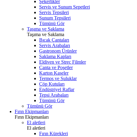
Şekerlikler
Servis ve Sunum Sepetleri
Servis Tepsileri
Sunum Tepsileri
Tümünü Gör
Taşıma ve Saklama
Taşıma ve Saklama
Bıçak Çantaları
Servis Arabaları
Gastronom Ürünler
Saklama Kapları
Eldiven ve Streç Filmler
Çanta ve Poşetler
Karton Kaseler
Termos ve Suluklar
Çöp Kutuları
Endüstriyel Raflar
Tepsi Arabaları
Tümünü Gör
Tümünü Gör
Fırın Ekipmanları
Fırın Ekipmanları
El aletleri
El aletleri
Fırın Kürekleri