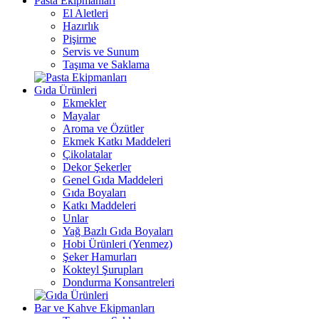
Pasta Ekipmanları
El Aletleri
Hazırlık
Pişirme
Servis ve Sunum
Taşıma ve Saklama
Gıda Ürünleri
Ekmekler
Mayalar
Aroma ve Özütler
Ekmek Katkı Maddeleri
Çikolatalar
Dekor Şekerler
Genel Gıda Maddeleri
Gıda Boyaları
Katkı Maddeleri
Unlar
Yağ Bazlı Gıda Boyaları
Hobi Ürünleri (Yenmez)
Şeker Hamurları
Kokteyl Şurupları
Dondurma Konsantreleri
Bar ve Kahve Ekipmanları