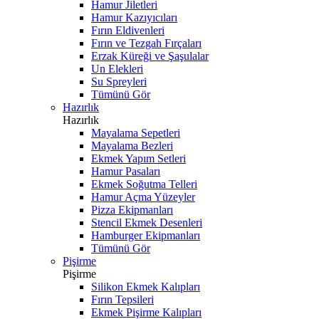
Hamur Jiletleri
Hamur Kazıyıcıları
Fırın Eldivenleri
Fırın ve Tezgah Fırçaları
Erzak Küreği ve Şaşulalar
Un Elekleri
Su Spreyleri
Tümünü Gör
Hazırlık
Hazırlık
Mayalama Sepetleri
Mayalama Bezleri
Ekmek Yapım Setleri
Hamur Pasaları
Ekmek Soğutma Telleri
Hamur Açma Yüzeyler
Pizza Ekipmanları
Stencil Ekmek Desenleri
Hamburger Ekipmanları
Tümünü Gör
Pişirme
Pişirme
Silikon Ekmek Kalıpları
Fırın Tepsileri
Ekmek Pişirme Kalıpları