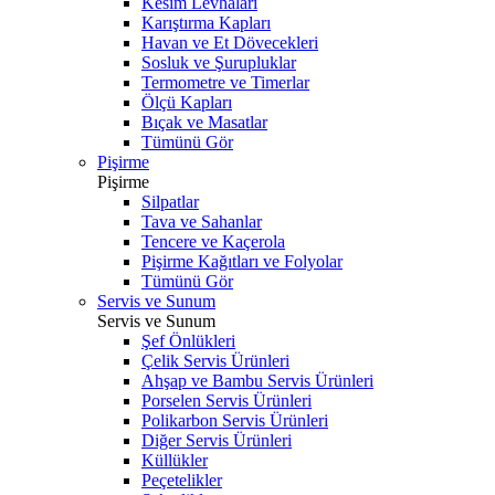
Kesim Levhaları
Karıştırma Kapları
Havan ve Et Dövecekleri
Sosluk ve Şurupluklar
Termometre ve Timerlar
Ölçü Kapları
Bıçak ve Masatlar
Tümünü Gör
Pişirme
Pişirme
Silpatlar
Tava ve Sahanlar
Tencere ve Kaçerola
Pişirme Kağıtları ve Folyolar
Tümünü Gör
Servis ve Sunum
Servis ve Sunum
Şef Önlükleri
Çelik Servis Ürünleri
Ahşap ve Bambu Servis Ürünleri
Porselen Servis Ürünleri
Polikarbon Servis Ürünleri
Diğer Servis Ürünleri
Küllükler
Peçetelikler