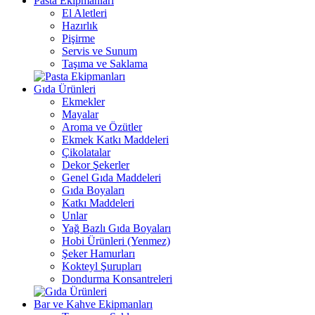
Pasta Ekipmanları
El Aletleri
Hazırlık
Pişirme
Servis ve Sunum
Taşıma ve Saklama
Gıda Ürünleri
Ekmekler
Mayalar
Aroma ve Özütler
Ekmek Katkı Maddeleri
Çikolatalar
Dekor Şekerler
Genel Gıda Maddeleri
Gıda Boyaları
Katkı Maddeleri
Unlar
Yağ Bazlı Gıda Boyaları
Hobi Ürünleri (Yenmez)
Şeker Hamurları
Kokteyl Şurupları
Dondurma Konsantreleri
Bar ve Kahve Ekipmanları