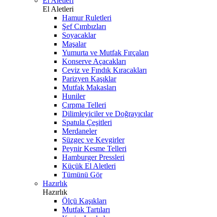
El Aletleri
El Aletleri
Hamur Ruletleri
Şef Cımbızları
Soyacaklar
Maşalar
Yumurta ve Mutfak Fırçaları
Konserve Açacakları
Ceviz ve Fındık Kıracakları
Parizyen Kaşıklar
Mutfak Makasları
Huniler
Çırpma Telleri
Dilimleyiciler ve Doğrayıcılar
Spatula Çeşitleri
Merdaneler
Süzgeç ve Kevgirler
Peynir Kesme Telleri
Hamburger Pressleri
Küçük El Aletleri
Tümünü Gör
Hazırlık
Hazırlık
Ölçü Kaşıkları
Mutfak Tartıları