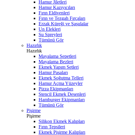
Hamur Jiletleri
Hamur Kazıyıcıları
Fırın Eldivenleri
Fırın ve Tezgah Fırçaları
Erzak Küreği ve Şaşulalar
Un Elekleri
Su Spreyleri
Tümünü Gör
Hazırlık
Hazırlık
Mayalama Sepetleri
Mayalama Bezleri
Ekmek Yapım Setleri
Hamur Pasaları
Ekmek Soğutma Telleri
Hamur Açma Yüzeyler
Pizza Ekipmanları
Stencil Ekmek Desenleri
Hamburger Ekipmanları
Tümünü Gör
Pişirme
Pişirme
Silikon Ekmek Kalıpları
Fırın Tepsileri
Ekmek Pişirme Kalıpları