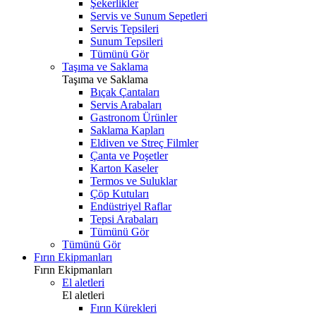
Şekerlikler
Servis ve Sunum Sepetleri
Servis Tepsileri
Sunum Tepsileri
Tümünü Gör
Taşıma ve Saklama
Taşıma ve Saklama
Bıçak Çantaları
Servis Arabaları
Gastronom Ürünler
Saklama Kapları
Eldiven ve Streç Filmler
Çanta ve Poşetler
Karton Kaseler
Termos ve Suluklar
Çöp Kutuları
Endüstriyel Raflar
Tepsi Arabaları
Tümünü Gör
Tümünü Gör
Fırın Ekipmanları
Fırın Ekipmanları
El aletleri
El aletleri
Fırın Kürekleri