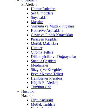
El Aletleri
El Aletleri
Hamur Ruletleri
Şef Cımbızları
Soyacaklar
Maşalar
Yumurta ve Mutfak Fırçaları
Konserve Açacakları
Ceviz ve Fındık Kıracakları
Parizyen Kaşıklar
Mutfak Makasları
Huniler
Çırpma Telleri
Dilimleyiciler ve Doğrayıcılar
Spatula Çeşitleri
Merdaneler
Süzgeç ve Kevgirler
Peynir Kesme Telleri
Hamburger Pressleri
Küçük El Aletleri
Tümünü Gör
Hazırlık
Hazırlık
Ölçü Kaşıkları
Mutfak Tartıları