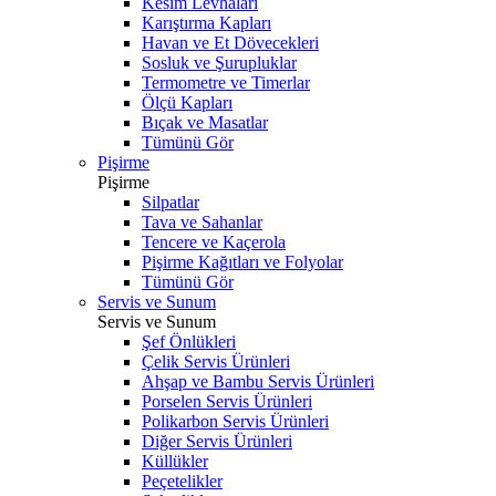
Kesim Levhaları
Karıştırma Kapları
Havan ve Et Dövecekleri
Sosluk ve Şurupluklar
Termometre ve Timerlar
Ölçü Kapları
Bıçak ve Masatlar
Tümünü Gör
Pişirme
Pişirme
Silpatlar
Tava ve Sahanlar
Tencere ve Kaçerola
Pişirme Kağıtları ve Folyolar
Tümünü Gör
Servis ve Sunum
Servis ve Sunum
Şef Önlükleri
Çelik Servis Ürünleri
Ahşap ve Bambu Servis Ürünleri
Porselen Servis Ürünleri
Polikarbon Servis Ürünleri
Diğer Servis Ürünleri
Küllükler
Peçetelikler