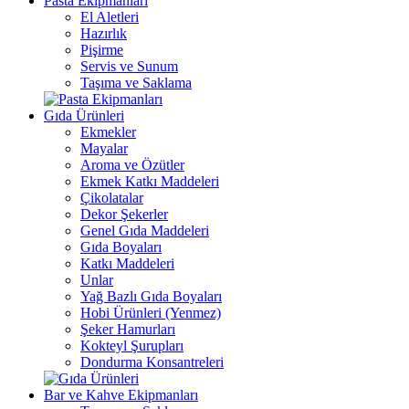
Pasta Ekipmanları
El Aletleri
Hazırlık
Pişirme
Servis ve Sunum
Taşıma ve Saklama
Gıda Ürünleri
Ekmekler
Mayalar
Aroma ve Özütler
Ekmek Katkı Maddeleri
Çikolatalar
Dekor Şekerler
Genel Gıda Maddeleri
Gıda Boyaları
Katkı Maddeleri
Unlar
Yağ Bazlı Gıda Boyaları
Hobi Ürünleri (Yenmez)
Şeker Hamurları
Kokteyl Şurupları
Dondurma Konsantreleri
Bar ve Kahve Ekipmanları