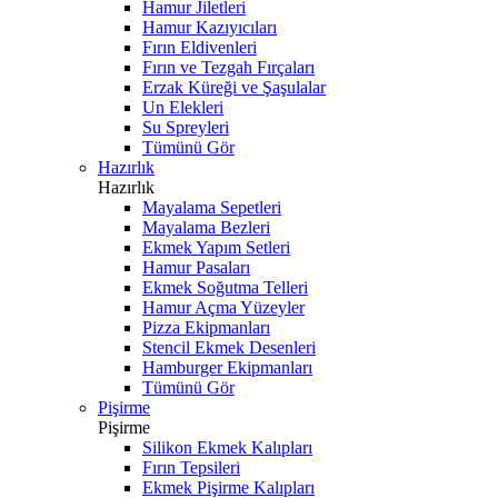
Hamur Jiletleri
Hamur Kazıyıcıları
Fırın Eldivenleri
Fırın ve Tezgah Fırçaları
Erzak Küreği ve Şaşulalar
Un Elekleri
Su Spreyleri
Tümünü Gör
Hazırlık
Hazırlık
Mayalama Sepetleri
Mayalama Bezleri
Ekmek Yapım Setleri
Hamur Pasaları
Ekmek Soğutma Telleri
Hamur Açma Yüzeyler
Pizza Ekipmanları
Stencil Ekmek Desenleri
Hamburger Ekipmanları
Tümünü Gör
Pişirme
Pişirme
Silikon Ekmek Kalıpları
Fırın Tepsileri
Ekmek Pişirme Kalıpları