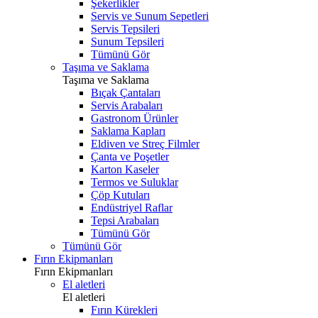
Şekerlikler
Servis ve Sunum Sepetleri
Servis Tepsileri
Sunum Tepsileri
Tümünü Gör
Taşıma ve Saklama
Taşıma ve Saklama
Bıçak Çantaları
Servis Arabaları
Gastronom Ürünler
Saklama Kapları
Eldiven ve Streç Filmler
Çanta ve Poşetler
Karton Kaseler
Termos ve Suluklar
Çöp Kutuları
Endüstriyel Raflar
Tepsi Arabaları
Tümünü Gör
Tümünü Gör
Fırın Ekipmanları
Fırın Ekipmanları
El aletleri
El aletleri
Fırın Kürekleri