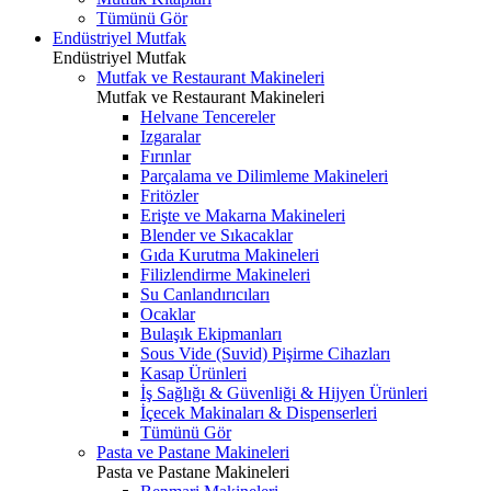
Tümünü Gör
Endüstriyel Mutfak
Endüstriyel Mutfak
Mutfak ve Restaurant Makineleri
Mutfak ve Restaurant Makineleri
Helvane Tencereler
Izgaralar
Fırınlar
Parçalama ve Dilimleme Makineleri
Fritözler
Erişte ve Makarna Makineleri
Blender ve Sıkacaklar
Gıda Kurutma Makineleri
Filizlendirme Makineleri
Su Canlandırıcıları
Ocaklar
Bulaşık Ekipmanları
Sous Vide (Suvid) Pişirme Cihazları
Kasap Ürünleri
İş Sağlığı & Güvenliği & Hijyen Ürünleri
İçecek Makinaları & Dispenserleri
Tümünü Gör
Pasta ve Pastane Makineleri
Pasta ve Pastane Makineleri