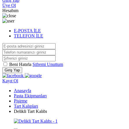
Giriş Yap
Üye Ol
Hesabım
E-POSTA İLE
TELEFON İLE
Beni Hatırla
Şifremi Unuttum
Giriş Yap
Kayıt Ol
Anasayfa
Pasta Ekipmanları
Pişirme
Tart Kalıpları
Delikli Tart Kalıbı