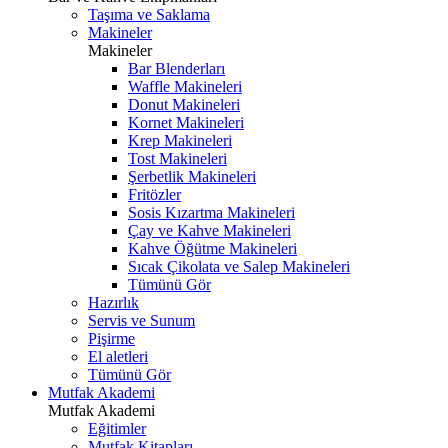
Taşıma ve Saklama
Makineler
Makineler
Bar Blenderları
Waffle Makineleri
Donut Makineleri
Kornet Makineleri
Krep Makineleri
Tost Makineleri
Şerbetlik Makineleri
Fritözler
Sosis Kızartma Makineleri
Çay ve Kahve Makineleri
Kahve Öğütme Makineleri
Sıcak Çikolata ve Salep Makineleri
Tümünü Gör
Hazırlık
Servis ve Sunum
Pişirme
El aletleri
Tümünü Gör
Mutfak Akademi
Mutfak Akademi
Eğitimler
Mutfak Kitapları