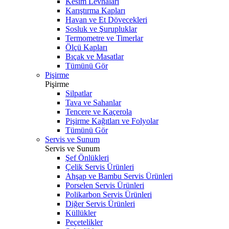
Kesim Levhaları
Karıştırma Kapları
Havan ve Et Dövecekleri
Sosluk ve Şurupluklar
Termometre ve Timerlar
Ölçü Kapları
Bıçak ve Masatlar
Tümünü Gör
Pişirme
Pişirme
Silpatlar
Tava ve Sahanlar
Tencere ve Kaçerola
Pişirme Kağıtları ve Folyolar
Tümünü Gör
Servis ve Sunum
Servis ve Sunum
Şef Önlükleri
Çelik Servis Ürünleri
Ahşap ve Bambu Servis Ürünleri
Porselen Servis Ürünleri
Polikarbon Servis Ürünleri
Diğer Servis Ürünleri
Küllükler
Peçetelikler