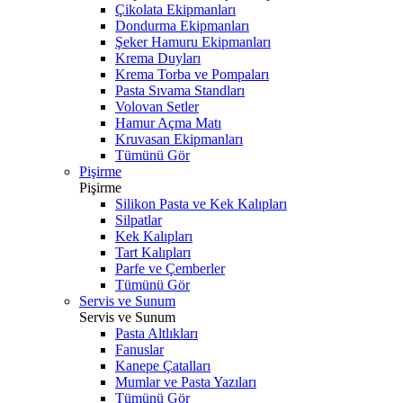
Çikolata Ekipmanları
Dondurma Ekipmanları
Şeker Hamuru Ekipmanları
Krema Duyları
Krema Torba ve Pompaları
Pasta Sıvama Standları
Volovan Setler
Hamur Açma Matı
Kruvasan Ekipmanları
Tümünü Gör
Pişirme
Pişirme
Silikon Pasta ve Kek Kalıpları
Silpatlar
Kek Kalıpları
Tart Kalıpları
Parfe ve Çemberler
Tümünü Gör
Servis ve Sunum
Servis ve Sunum
Pasta Altlıkları
Fanuslar
Kanepe Çatalları
Mumlar ve Pasta Yazıları
Tümünü Gör