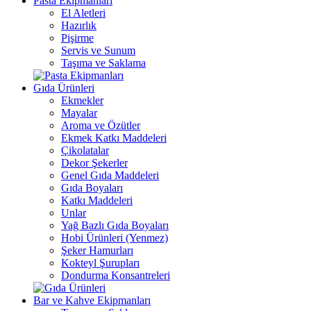
Pasta Ekipmanları
El Aletleri
Hazırlık
Pişirme
Servis ve Sunum
Taşıma ve Saklama
Gıda Ürünleri
Ekmekler
Mayalar
Aroma ve Özütler
Ekmek Katkı Maddeleri
Çikolatalar
Dekor Şekerler
Genel Gıda Maddeleri
Gıda Boyaları
Katkı Maddeleri
Unlar
Yağ Bazlı Gıda Boyaları
Hobi Ürünleri (Yenmez)
Şeker Hamurları
Kokteyl Şurupları
Dondurma Konsantreleri
Bar ve Kahve Ekipmanları