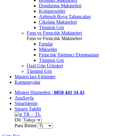
Benmari Makineleri
Dondurma Makineleri
Kompresörler
Airbrush Boya Tabancaları
Çikolata Makineleri
Tümünü Gör
Fırın ve Fırıncılık Makineleri
Fırın ve Fırıncılık Makineleri
Fırınlar
Mikserler
Fırıncılık Yardımcı Ekipmanları
Tümünü Gör
Özel Gün Ürünleri
Tümünü Gör
Masterclass Eğitimler
Kampanyalar
Müşteri Hizmetleri :
0850 441 34 43
AnaSayfa
Siparişlerim
Sipariş Takibi
TR − TL
Dil
Para Birimi