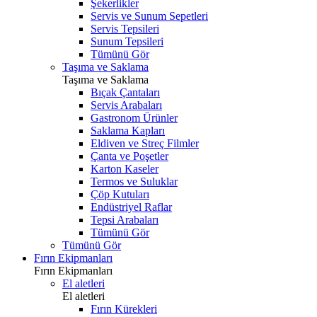
Şekerlikler
Servis ve Sunum Sepetleri
Servis Tepsileri
Sunum Tepsileri
Tümünü Gör
Taşıma ve Saklama
Taşıma ve Saklama
Bıçak Çantaları
Servis Arabaları
Gastronom Ürünler
Saklama Kapları
Eldiven ve Streç Filmler
Çanta ve Poşetler
Karton Kaseler
Termos ve Suluklar
Çöp Kutuları
Endüstriyel Raflar
Tepsi Arabaları
Tümünü Gör
Tümünü Gör
Fırın Ekipmanları
Fırın Ekipmanları
El aletleri
El aletleri
Fırın Kürekleri