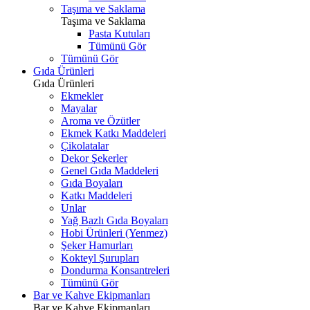
Taşıma ve Saklama
Taşıma ve Saklama
Pasta Kutuları
Tümünü Gör
Tümünü Gör
Gıda Ürünleri
Gıda Ürünleri
Ekmekler
Mayalar
Aroma ve Özütler
Ekmek Katkı Maddeleri
Çikolatalar
Dekor Şekerler
Genel Gıda Maddeleri
Gıda Boyaları
Katkı Maddeleri
Unlar
Yağ Bazlı Gıda Boyaları
Hobi Ürünleri (Yenmez)
Şeker Hamurları
Kokteyl Şurupları
Dondurma Konsantreleri
Tümünü Gör
Bar ve Kahve Ekipmanları
Bar ve Kahve Ekipmanları