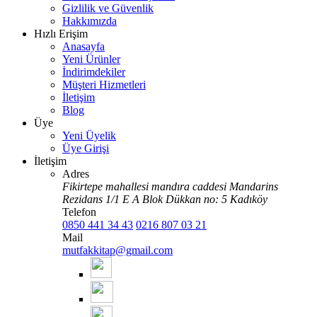
Gizlilik ve Güvenlik
Hakkımızda
Hızlı Erişim
Anasayfa
Yeni Ürünler
İndirimdekiler
Müşteri Hizmetleri
İletişim
Blog
Üye
Yeni Üyelik
Üye Girişi
İletişim
Adres
Fikirtepe mahallesi mandıra caddesi Mandarins
Rezidans 1/1 E A Blok Dükkan no: 5 Kadıköy
Telefon
0850 441 34 43
0216 807 03 21
Mail
mutfakkitap@gmail.com