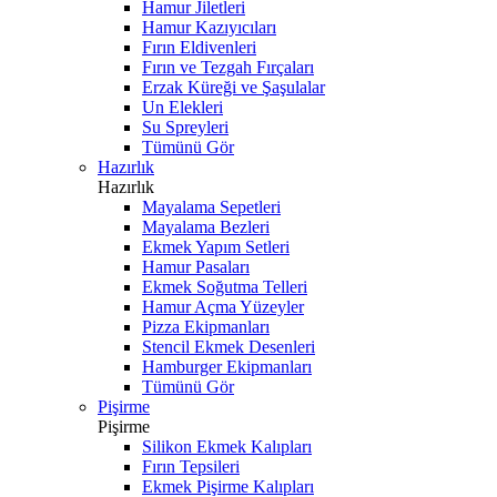
Hamur Jiletleri
Hamur Kazıyıcıları
Fırın Eldivenleri
Fırın ve Tezgah Fırçaları
Erzak Küreği ve Şaşulalar
Un Elekleri
Su Spreyleri
Tümünü Gör
Hazırlık
Hazırlık
Mayalama Sepetleri
Mayalama Bezleri
Ekmek Yapım Setleri
Hamur Pasaları
Ekmek Soğutma Telleri
Hamur Açma Yüzeyler
Pizza Ekipmanları
Stencil Ekmek Desenleri
Hamburger Ekipmanları
Tümünü Gör
Pişirme
Pişirme
Silikon Ekmek Kalıpları
Fırın Tepsileri
Ekmek Pişirme Kalıpları