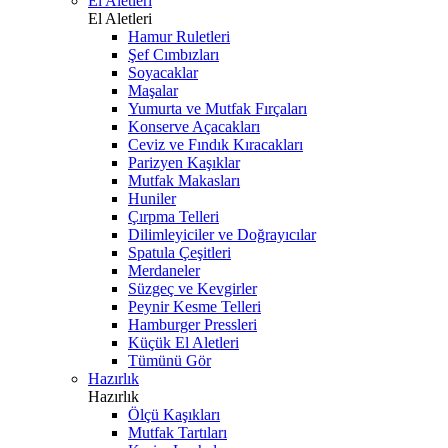
El Aletleri
El Aletleri
Hamur Ruletleri
Şef Cımbızları
Soyacaklar
Maşalar
Yumurta ve Mutfak Fırçaları
Konserve Açacakları
Ceviz ve Fındık Kıracakları
Parizyen Kaşıklar
Mutfak Makasları
Huniler
Çırpma Telleri
Dilimleyiciler ve Doğrayıcılar
Spatula Çeşitleri
Merdaneler
Süzgeç ve Kevgirler
Peynir Kesme Telleri
Hamburger Pressleri
Küçük El Aletleri
Tümünü Gör
Hazırlık
Hazırlık
Ölçü Kaşıkları
Mutfak Tartıları