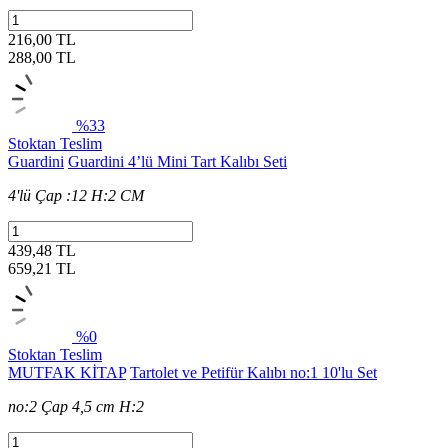
216,00 TL
288,00
TL
%33
Stoktan Teslim
Guardini
Guardini 4’lü Mini Tart Kalıbı Seti
4'lü Çap :12 H:2 CM
439,48 TL
659,21
TL
%0
Stoktan Teslim
MUTFAK KİTAP
Tartolet ve Petifür Kalıbı no:1 10'lu Set
no:2 Çap 4,5 cm H:2