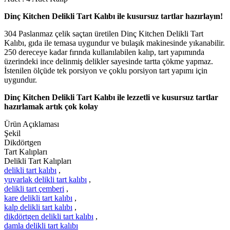
Dinç Kitchen Delikli Tart Kalıbı ile kusursuz tartlar hazırlayın!
304 Paslanmaz çelik saçtan üretilen Dinç Kitchen Delikli Tart
Kalıbı, gıda ile temasa uygundur ve bulaşık makinesinde yıkanabilir.
250 dereceye kadar fırında kullanılabilen kalıp, tart yapımında
üzerindeki ince delinmiş delikler sayesinde tartta çökme yapmaz.
İstenilen ölçüde tek porsiyon ve çoklu porsiyon tart yapımı için
uygundur.
Dinç Kitchen Delikli Tart Kalıbı ile lezzetli ve kusursuz tartlar
hazırlamak artık çok kolay
Ürün Açıklaması
Şekil
Dikdörtgen
Tart Kalıpları
Delikli Tart Kalıpları
delikli tart kalıbı
,
yuvarlak delikli tart kalıbı
,
delikli tart çemberi
,
kare delikli tart kalıbı
,
kalp delikli tart kalıbı
,
dikdörtgen delikli tart kalıbı
,
damla delikli tart kalıbı