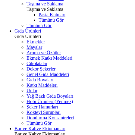
Taşıma ve Saklama
Taşıma ve Saklama
Pasta Kutuları
Tümünü Gör
Tümünü Gör
Gıda Ürünleri
Gıda Ürünleri
Ekmekler
Mayalar
Aroma ve Özütler
Ekmek Katkı Maddeleri
Çikolatalar
Dekor Şekerler
Genel Gıda Maddeleri
Gıda Boyaları
Katkı Maddeleri
Unlar
Yağ Bazlı Gıda Boyaları
Hobi Ürünleri (Yenmez)
Şeker Hamurları
Kokteyl Şurupları
Dondurma Konsantreleri
Tümünü Gör
Bar ve Kahve Ekipmanları
Bar ve Kahve Ekipmanları