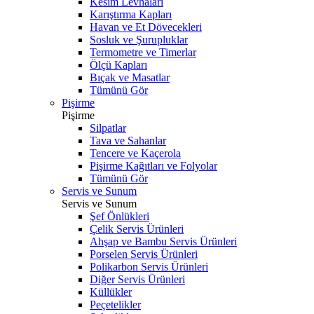
Kesim Levhaları
Karıştırma Kapları
Havan ve Et Dövecekleri
Sosluk ve Şurupluklar
Termometre ve Timerlar
Ölçü Kapları
Bıçak ve Masatlar
Tümünü Gör
Pişirme
Pişirme
Silpatlar
Tava ve Sahanlar
Tencere ve Kaçerola
Pişirme Kağıtları ve Folyolar
Tümünü Gör
Servis ve Sunum
Servis ve Sunum
Şef Önlükleri
Çelik Servis Ürünleri
Ahşap ve Bambu Servis Ürünleri
Porselen Servis Ürünleri
Polikarbon Servis Ürünleri
Diğer Servis Ürünleri
Küllükler
Peçetelikler