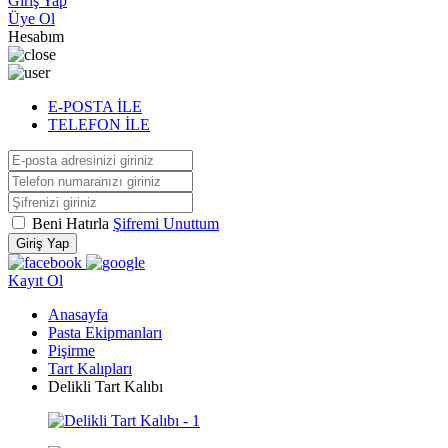
Giriş Yap
Üye Ol
Hesabım
E-POSTA İLE
TELEFON İLE
Beni Hatırla
Şifremi Unuttum
Giriş Yap
Kayıt Ol
Anasayfa
Pasta Ekipmanları
Pişirme
Tart Kalıpları
Delikli Tart Kalıbı