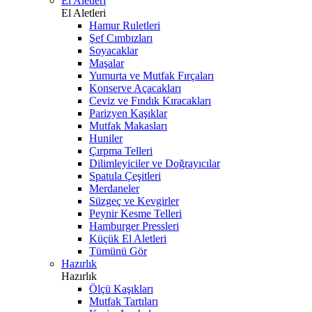
El Aletleri
El Aletleri
Hamur Ruletleri
Şef Cımbızları
Soyacaklar
Maşalar
Yumurta ve Mutfak Fırçaları
Konserve Açacakları
Ceviz ve Fındık Kıracakları
Parizyen Kaşıklar
Mutfak Makasları
Huniler
Çırpma Telleri
Dilimleyiciler ve Doğrayıcılar
Spatula Çeşitleri
Merdaneler
Süzgeç ve Kevgirler
Peynir Kesme Telleri
Hamburger Pressleri
Küçük El Aletleri
Tümünü Gör
Hazırlık
Hazırlık
Ölçü Kaşıkları
Mutfak Tartıları