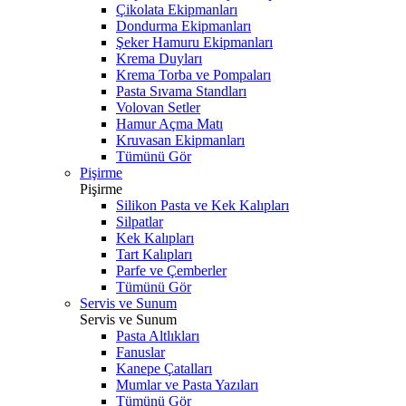
Çikolata Ekipmanları
Dondurma Ekipmanları
Şeker Hamuru Ekipmanları
Krema Duyları
Krema Torba ve Pompaları
Pasta Sıvama Standları
Volovan Setler
Hamur Açma Matı
Kruvasan Ekipmanları
Tümünü Gör
Pişirme
Pişirme
Silikon Pasta ve Kek Kalıpları
Silpatlar
Kek Kalıpları
Tart Kalıpları
Parfe ve Çemberler
Tümünü Gör
Servis ve Sunum
Servis ve Sunum
Pasta Altlıkları
Fanuslar
Kanepe Çatalları
Mumlar ve Pasta Yazıları
Tümünü Gör