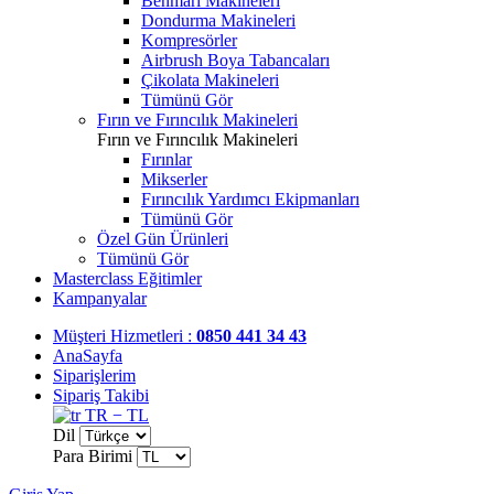
Benmari Makineleri
Dondurma Makineleri
Kompresörler
Airbrush Boya Tabancaları
Çikolata Makineleri
Tümünü Gör
Fırın ve Fırıncılık Makineleri
Fırın ve Fırıncılık Makineleri
Fırınlar
Mikserler
Fırıncılık Yardımcı Ekipmanları
Tümünü Gör
Özel Gün Ürünleri
Tümünü Gör
Masterclass Eğitimler
Kampanyalar
Müşteri Hizmetleri :
0850 441 34 43
AnaSayfa
Siparişlerim
Sipariş Takibi
TR − TL
Dil
Para Birimi