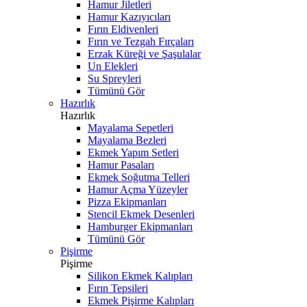
Hamur Jiletleri
Hamur Kazıyıcıları
Fırın Eldivenleri
Fırın ve Tezgah Fırçaları
Erzak Küreği ve Şaşulalar
Un Elekleri
Su Spreyleri
Tümünü Gör
Hazırlık
Hazırlık
Mayalama Sepetleri
Mayalama Bezleri
Ekmek Yapım Setleri
Hamur Pasaları
Ekmek Soğutma Telleri
Hamur Açma Yüzeyler
Pizza Ekipmanları
Stencil Ekmek Desenleri
Hamburger Ekipmanları
Tümünü Gör
Pişirme
Pişirme
Silikon Ekmek Kalıpları
Fırın Tepsileri
Ekmek Pişirme Kalıpları