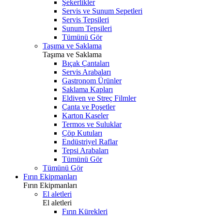
Şekerlikler
Servis ve Sunum Sepetleri
Servis Tepsileri
Sunum Tepsileri
Tümünü Gör
Taşıma ve Saklama
Taşıma ve Saklama
Bıçak Çantaları
Servis Arabaları
Gastronom Ürünler
Saklama Kapları
Eldiven ve Streç Filmler
Çanta ve Poşetler
Karton Kaseler
Termos ve Suluklar
Çöp Kutuları
Endüstriyel Raflar
Tepsi Arabaları
Tümünü Gör
Tümünü Gör
Fırın Ekipmanları
Fırın Ekipmanları
El aletleri
El aletleri
Fırın Kürekleri