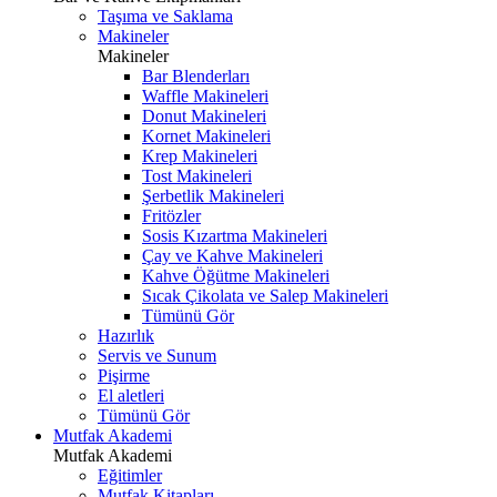
Taşıma ve Saklama
Makineler
Makineler
Bar Blenderları
Waffle Makineleri
Donut Makineleri
Kornet Makineleri
Krep Makineleri
Tost Makineleri
Şerbetlik Makineleri
Fritözler
Sosis Kızartma Makineleri
Çay ve Kahve Makineleri
Kahve Öğütme Makineleri
Sıcak Çikolata ve Salep Makineleri
Tümünü Gör
Hazırlık
Servis ve Sunum
Pişirme
El aletleri
Tümünü Gör
Mutfak Akademi
Mutfak Akademi
Eğitimler
Mutfak Kitapları