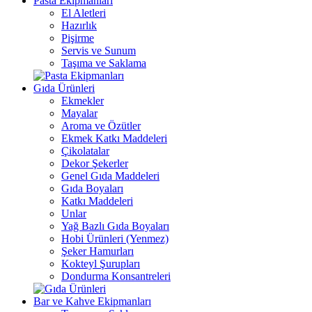
Pasta Ekipmanları
El Aletleri
Hazırlık
Pişirme
Servis ve Sunum
Taşıma ve Saklama
Gıda Ürünleri
Ekmekler
Mayalar
Aroma ve Özütler
Ekmek Katkı Maddeleri
Çikolatalar
Dekor Şekerler
Genel Gıda Maddeleri
Gıda Boyaları
Katkı Maddeleri
Unlar
Yağ Bazlı Gıda Boyaları
Hobi Ürünleri (Yenmez)
Şeker Hamurları
Kokteyl Şurupları
Dondurma Konsantreleri
Bar ve Kahve Ekipmanları