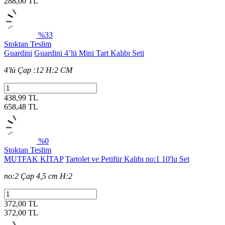
288,00
TL
%33
Stoktan Teslim
Guardini
Guardini 4’lü Mini Tart Kalıbı Seti
4'lü Çap :12 H:2 CM
438,99 TL
658,48
TL
%0
Stoktan Teslim
MUTFAK KİTAP
Tartolet ve Petifür Kalıbı no:1 10'lu Set
no:2 Çap 4,5 cm H:2
372,00 TL
372,00
TL