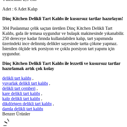
Adet : 6 Adet Kalıp
Dinç Kitchen Delikli Tart Kalıbı ile kusursuz tartlar hazırlayın!
304 Paslanmaz çelik saçtan üretilen Dinç Kitchen Delikli Tart
Kalıbı, gıda ile temasa uygundur ve bulaşık makinesinde yıkanabilir.
250 dereceye kadar fırında kullanılabilen kalıp, tart yapımında
üzerindeki ince delinmiş delikler sayesinde tartta çökme yapmaz.
İstenilen ölçüde tek porsiyon ve çoklu porsiyon tart yapımı için
uygundur.
Dinç Kitchen Delikli Tart Kalıbı ile lezzetli ve kusursuz tartlar
hazırlamak artık çok kolay
delikli tart kalıbı
,
yuvarlak delikli tart kalıbı
,
delikli tart çemberi
,
kare delikli tart kalıbı
,
kalp delikli tart kalıbı
,
dikdörtgen delikli tart kalıbı
,
damla delikli tart kalıbı
Benzer Ürünler