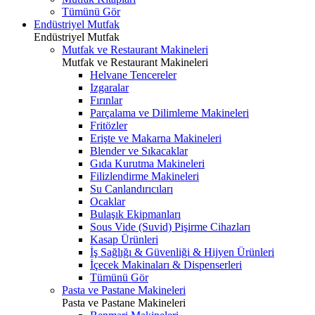
Tümünü Gör
Endüstriyel Mutfak
Endüstriyel Mutfak
Mutfak ve Restaurant Makineleri
Mutfak ve Restaurant Makineleri
Helvane Tencereler
Izgaralar
Fırınlar
Parçalama ve Dilimleme Makineleri
Fritözler
Erişte ve Makarna Makineleri
Blender ve Sıkacaklar
Gıda Kurutma Makineleri
Filizlendirme Makineleri
Su Canlandırıcıları
Ocaklar
Bulaşık Ekipmanları
Sous Vide (Suvid) Pişirme Cihazları
Kasap Ürünleri
İş Sağlığı & Güvenliği & Hijyen Ürünleri
İçecek Makinaları & Dispenserleri
Tümünü Gör
Pasta ve Pastane Makineleri
Pasta ve Pastane Makineleri