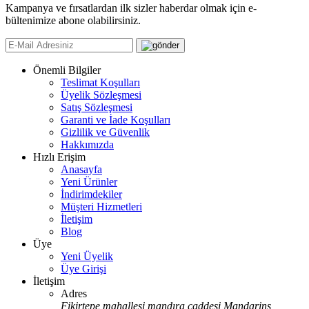
Kampanya ve fırsatlardan ilk sizler haberdar olmak için e-
bültenimize abone olabilirsiniz.
Önemli Bilgiler
Teslimat Koşulları
Üyelik Sözleşmesi
Satış Sözleşmesi
Garanti ve İade Koşulları
Gizlilik ve Güvenlik
Hakkımızda
Hızlı Erişim
Anasayfa
Yeni Ürünler
İndirimdekiler
Müşteri Hizmetleri
İletişim
Blog
Üye
Yeni Üyelik
Üye Girişi
İletişim
Adres
Fikirtepe mahallesi mandıra caddesi Mandarins