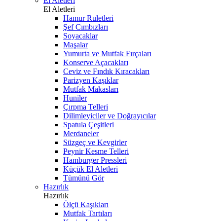
El Aletleri
El Aletleri
Hamur Ruletleri
Şef Cımbızları
Soyacaklar
Maşalar
Yumurta ve Mutfak Fırçaları
Konserve Açacakları
Ceviz ve Fındık Kıracakları
Parizyen Kaşıklar
Mutfak Makasları
Huniler
Çırpma Telleri
Dilimleyiciler ve Doğrayıcılar
Spatula Çeşitleri
Merdaneler
Süzgeç ve Kevgirler
Peynir Kesme Telleri
Hamburger Pressleri
Küçük El Aletleri
Tümünü Gör
Hazırlık
Hazırlık
Ölçü Kaşıkları
Mutfak Tartıları