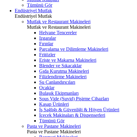
Tümünü Gör
Endüstriyel Mutfak
Endüstriyel Mutfak
Mutfak ve Restaurant Makineleri
Mutfak ve Restaurant Makineleri
Helvane Tencereler
Izgaralar
Fırınlar
Parçalama ve Dilimleme Makineleri
Fritözler
Erişte ve Makarna Makineleri
Blender ve Sıkacaklar
Gıda Kurutma Makineleri
Filizlendirme Makineleri
Su Canlandırıcıları
Ocaklar
Bulaşık Ekipmanları
Sous Vide (Suvid) Pişirme Cihazları
Kasap Ürünleri
İş Sağlığı & Güvenliği & Hijyen Ürünleri
İçecek Makinaları & Dispenserleri
Tümünü Gör
Pasta ve Pastane Makineleri
Pasta ve Pastane Makineleri