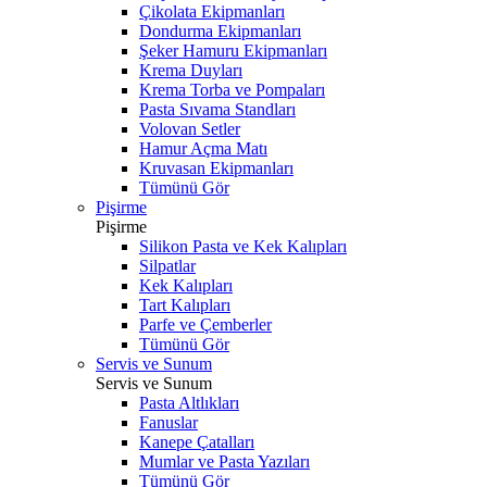
Çikolata Ekipmanları
Dondurma Ekipmanları
Şeker Hamuru Ekipmanları
Krema Duyları
Krema Torba ve Pompaları
Pasta Sıvama Standları
Volovan Setler
Hamur Açma Matı
Kruvasan Ekipmanları
Tümünü Gör
Pişirme
Pişirme
Silikon Pasta ve Kek Kalıpları
Silpatlar
Kek Kalıpları
Tart Kalıpları
Parfe ve Çemberler
Tümünü Gör
Servis ve Sunum
Servis ve Sunum
Pasta Altlıkları
Fanuslar
Kanepe Çatalları
Mumlar ve Pasta Yazıları
Tümünü Gör