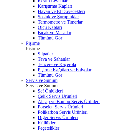
Kesim Levhaları
Karıştırma Kapları
Havan ve Et Dövecekleri
Sosluk ve Şurupluklar
Termometre ve Timerlar
Ölçü Kapları
Bıçak ve Masatlar
Tümünü Gör
Pişirme
Pişirme
Silpatlar
Tava ve Sahanlar
Tencere ve Kaçerola
Pişirme Kağıtları ve Folyolar
Tümünü Gör
Servis ve Sunum
Servis ve Sunum
Şef Önlükleri
Çelik Servis Ürünleri
Ahşap ve Bambu Servis Ürünleri
Porselen Servis Ürünleri
Polikarbon Servis Ürünleri
Diğer Servis Ürünleri
Küllükler
Peçetelikler