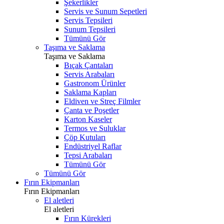
Şekerlikler
Servis ve Sunum Sepetleri
Servis Tepsileri
Sunum Tepsileri
Tümünü Gör
Taşıma ve Saklama
Taşıma ve Saklama
Bıçak Çantaları
Servis Arabaları
Gastronom Ürünler
Saklama Kapları
Eldiven ve Streç Filmler
Çanta ve Poşetler
Karton Kaseler
Termos ve Suluklar
Çöp Kutuları
Endüstriyel Raflar
Tepsi Arabaları
Tümünü Gör
Tümünü Gör
Fırın Ekipmanları
Fırın Ekipmanları
El aletleri
El aletleri
Fırın Kürekleri