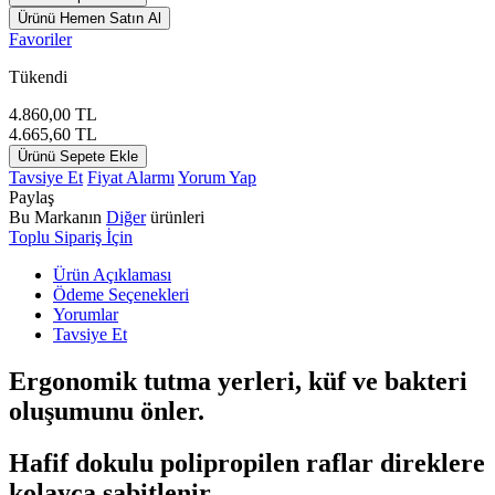
Ürünü Hemen Satın Al
Favoriler
Tükendi
4.860,00
TL
4.665,60
TL
Ürünü Sepete Ekle
Tavsiye Et
Fiyat Alarmı
Yorum Yap
Paylaş
Bu Markanın
Diğer
ürünleri
Toplu Sipariş İçin
Ürün Açıklaması
Ödeme Seçenekleri
Yorumlar
Tavsiye Et
Ergonomik tutma yerleri, küf ve bakteri
oluşumunu önler.
Hafif dokulu polipropilen raflar direklere
kolayca sabitlenir.