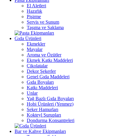
Pasta Ekipmanları
El Aletleri
Hazırlık
Pişirme
Servis ve Sunum
Taşıma ve Saklama
Gıda Ürünleri
Ekmekler
Mayalar
Aroma ve Özütler
Ekmek Katkı Maddeleri
Çikolatalar
Dekor Şekerler
Genel Gıda Maddeleri
Gıda Boyaları
Katkı Maddeleri
Unlar
Yağ Bazlı Gıda Boyaları
Hobi Ürünleri (Yenmez)
Şeker Hamurları
Kokteyl Şurupları
Dondurma Konsantreleri
Bar ve Kahve Ekipmanları