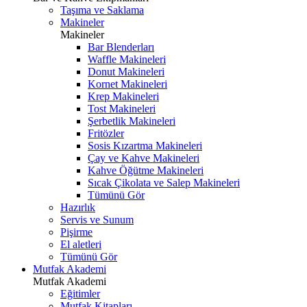
Taşıma ve Saklama
Makineler
Makineler
Bar Blenderları
Waffle Makineleri
Donut Makineleri
Kornet Makineleri
Krep Makineleri
Tost Makineleri
Şerbetlik Makineleri
Fritözler
Sosis Kızartma Makineleri
Çay ve Kahve Makineleri
Kahve Öğütme Makineleri
Sıcak Çikolata ve Salep Makineleri
Tümünü Gör
Hazırlık
Servis ve Sunum
Pişirme
El aletleri
Tümünü Gör
Mutfak Akademi
Mutfak Akademi
Eğitimler
Mutfak Kitapları