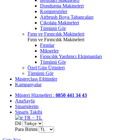
Benmari Makineleri
Dondurma Makineleri
Kompresörler
Airbrush Boya Tabancaları
Çikolata Makineleri
Tümünü Gör
Fırın ve Fırıncılık Makineleri
Fırın ve Fırıncılık Makineleri
Fırınlar
Mikserler
Fırıncılık Yardımcı Ekipmanları
Tümünü Gör
Özel Gün Ürünleri
Tümünü Gör
Masterclass Eğitimler
Kampanyalar
Müşteri Hizmetleri :
0850 441 34 43
AnaSayfa
Siparişlerim
Sipariş Takibi
TR − TL
Dil
Para Birimi