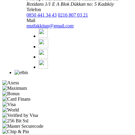
Rezidans 1/1 E A Blok Dükkan no: 5 Kadıköy
Telefon
0850 441 34 43
0216 807 03 21
Mail
mutfakkitap@gmail.com