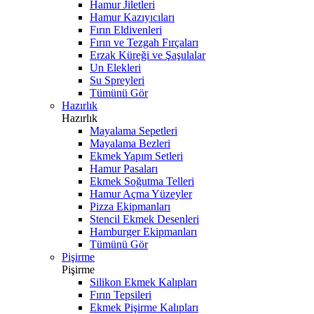
Hamur Jiletleri
Hamur Kazıyıcıları
Fırın Eldivenleri
Fırın ve Tezgah Fırçaları
Erzak Küreği ve Şaşulalar
Un Elekleri
Su Spreyleri
Tümünü Gör
Hazırlık
Hazırlık
Mayalama Sepetleri
Mayalama Bezleri
Ekmek Yapım Setleri
Hamur Pasaları
Ekmek Soğutma Telleri
Hamur Açma Yüzeyler
Pizza Ekipmanları
Stencil Ekmek Desenleri
Hamburger Ekipmanları
Tümünü Gör
Pişirme
Pişirme
Silikon Ekmek Kalıpları
Fırın Tepsileri
Ekmek Pişirme Kalıpları