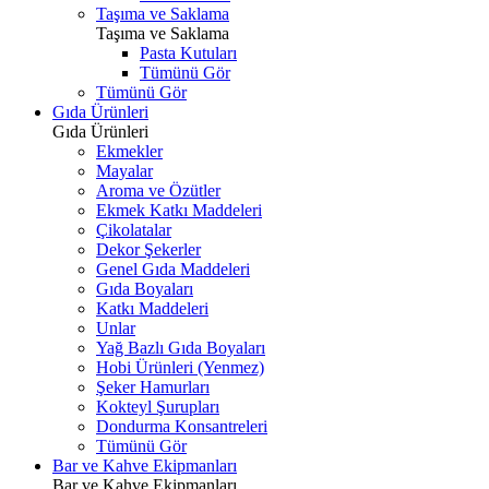
Taşıma ve Saklama
Taşıma ve Saklama
Pasta Kutuları
Tümünü Gör
Tümünü Gör
Gıda Ürünleri
Gıda Ürünleri
Ekmekler
Mayalar
Aroma ve Özütler
Ekmek Katkı Maddeleri
Çikolatalar
Dekor Şekerler
Genel Gıda Maddeleri
Gıda Boyaları
Katkı Maddeleri
Unlar
Yağ Bazlı Gıda Boyaları
Hobi Ürünleri (Yenmez)
Şeker Hamurları
Kokteyl Şurupları
Dondurma Konsantreleri
Tümünü Gör
Bar ve Kahve Ekipmanları
Bar ve Kahve Ekipmanları