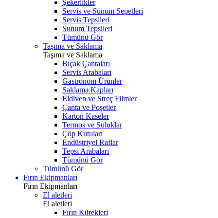
Şekerlikler
Servis ve Sunum Sepetleri
Servis Tepsileri
Sunum Tepsileri
Tümünü Gör
Taşıma ve Saklama
Taşıma ve Saklama
Bıçak Çantaları
Servis Arabaları
Gastronom Ürünler
Saklama Kapları
Eldiven ve Streç Filmler
Çanta ve Poşetler
Karton Kaseler
Termos ve Suluklar
Çöp Kutuları
Endüstriyel Raflar
Tepsi Arabaları
Tümünü Gör
Tümünü Gör
Fırın Ekipmanları
Fırın Ekipmanları
El aletleri
El aletleri
Fırın Kürekleri