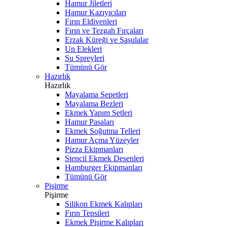
Hamur Jiletleri
Hamur Kazıyıcıları
Fırın Eldivenleri
Fırın ve Tezgah Fırçaları
Erzak Küreği ve Şaşulalar
Un Elekleri
Su Spreyleri
Tümünü Gör
Hazırlık
Hazırlık
Mayalama Sepetleri
Mayalama Bezleri
Ekmek Yapım Setleri
Hamur Pasaları
Ekmek Soğutma Telleri
Hamur Açma Yüzeyler
Pizza Ekipmanları
Stencil Ekmek Desenleri
Hamburger Ekipmanları
Tümünü Gör
Pişirme
Pişirme
Silikon Ekmek Kalıpları
Fırın Tepsileri
Ekmek Pişirme Kalıpları