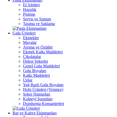
Pasta Ekipmanları
El Aletleri
Hazırlık
Pişirme
Servis ve Sunum
Taşıma ve Saklama
Gıda Ürünleri
Ekmekler
Mayalar
Aroma ve Özütler
Ekmek Katkı Maddeleri
Çikolatalar
Dekor Şekerler
Genel Gıda Maddeleri
Gıda Boyaları
Katkı Maddeleri
Unlar
Yağ Bazlı Gıda Boyaları
Hobi Ürünleri (Yenmez)
Şeker Hamurları
Kokteyl Şurupları
Dondurma Konsantreleri
Bar ve Kahve Ekipmanları