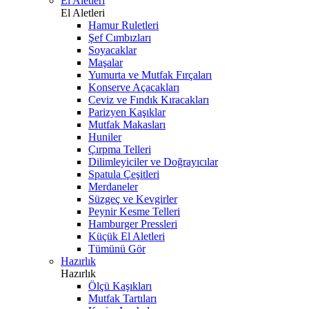
El Aletleri
El Aletleri
Hamur Ruletleri
Şef Cımbızları
Soyacaklar
Maşalar
Yumurta ve Mutfak Fırçaları
Konserve Açacakları
Ceviz ve Fındık Kıracakları
Parizyen Kaşıklar
Mutfak Makasları
Huniler
Çırpma Telleri
Dilimleyiciler ve Doğrayıcılar
Spatula Çeşitleri
Merdaneler
Süzgeç ve Kevgirler
Peynir Kesme Telleri
Hamburger Pressleri
Küçük El Aletleri
Tümünü Gör
Hazırlık
Hazırlık
Ölçü Kaşıkları
Mutfak Tartıları