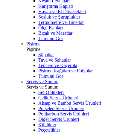
Kesim Levhaları
Karıştırma Kapları
Havan ve Et Dövecekleri
Sosluk ve Şurupluklar
Termometre ve Timerlar
Ölçü Kapları
Bıçak ve Masatlar
Tümünü Gör
Pişirme
Pişirme
Silpatlar
Tava ve Sahanlar
Tencere ve Kaçerola
Pişirme Kağıtları ve Folyolar
Tümünü Gör
Servis ve Sunum
Servis ve Sunum
Şef Önlükleri
Çelik Servis Ürünleri
Ahşap ve Bambu Servis Ürünleri
Porselen Servis Ürünleri
Polikarbon Servis Ürünleri
Diğer Servis Ürünleri
Küllükler
Peçetelikler