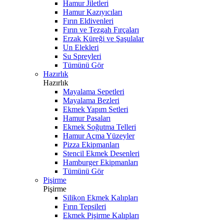
Hamur Jiletleri
Hamur Kazıyıcıları
Fırın Eldivenleri
Fırın ve Tezgah Fırçaları
Erzak Küreği ve Şaşulalar
Un Elekleri
Su Spreyleri
Tümünü Gör
Hazırlık
Hazırlık
Mayalama Sepetleri
Mayalama Bezleri
Ekmek Yapım Setleri
Hamur Pasaları
Ekmek Soğutma Telleri
Hamur Açma Yüzeyler
Pizza Ekipmanları
Stencil Ekmek Desenleri
Hamburger Ekipmanları
Tümünü Gör
Pişirme
Pişirme
Silikon Ekmek Kalıpları
Fırın Tepsileri
Ekmek Pişirme Kalıpları