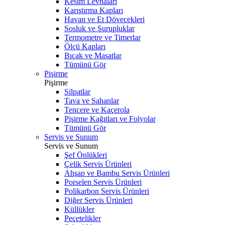
Kesim Levhaları
Karıştırma Kapları
Havan ve Et Dövecekleri
Sosluk ve Şurupluklar
Termometre ve Timerlar
Ölçü Kapları
Bıçak ve Masatlar
Tümünü Gör
Pişirme
Pişirme
Silpatlar
Tava ve Sahanlar
Tencere ve Kaçerola
Pişirme Kağıtları ve Folyolar
Tümünü Gör
Servis ve Sunum
Servis ve Sunum
Şef Önlükleri
Çelik Servis Ürünleri
Ahşap ve Bambu Servis Ürünleri
Porselen Servis Ürünleri
Polikarbon Servis Ürünleri
Diğer Servis Ürünleri
Küllükler
Peçetelikler