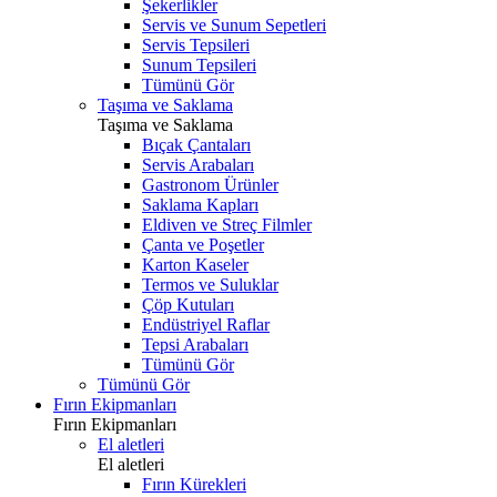
Şekerlikler
Servis ve Sunum Sepetleri
Servis Tepsileri
Sunum Tepsileri
Tümünü Gör
Taşıma ve Saklama
Taşıma ve Saklama
Bıçak Çantaları
Servis Arabaları
Gastronom Ürünler
Saklama Kapları
Eldiven ve Streç Filmler
Çanta ve Poşetler
Karton Kaseler
Termos ve Suluklar
Çöp Kutuları
Endüstriyel Raflar
Tepsi Arabaları
Tümünü Gör
Tümünü Gör
Fırın Ekipmanları
Fırın Ekipmanları
El aletleri
El aletleri
Fırın Kürekleri