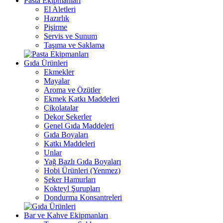
Pasta Ekipmanları
El Aletleri
Hazırlık
Pişirme
Servis ve Sunum
Taşıma ve Saklama
Gıda Ürünleri
Ekmekler
Mayalar
Aroma ve Özütler
Ekmek Katkı Maddeleri
Çikolatalar
Dekor Şekerler
Genel Gıda Maddeleri
Gıda Boyaları
Katkı Maddeleri
Unlar
Yağ Bazlı Gıda Boyaları
Hobi Ürünleri (Yenmez)
Şeker Hamurları
Kokteyl Şurupları
Dondurma Konsantreleri
Bar ve Kahve Ekipmanları