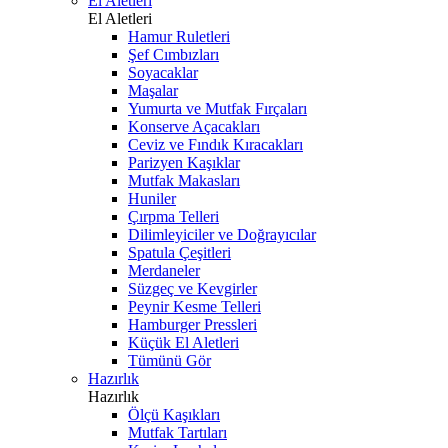
El Aletleri
El Aletleri
Hamur Ruletleri
Şef Cımbızları
Soyacaklar
Maşalar
Yumurta ve Mutfak Fırçaları
Konserve Açacakları
Ceviz ve Fındık Kıracakları
Parizyen Kaşıklar
Mutfak Makasları
Huniler
Çırpma Telleri
Dilimleyiciler ve Doğrayıcılar
Spatula Çeşitleri
Merdaneler
Süzgeç ve Kevgirler
Peynir Kesme Telleri
Hamburger Pressleri
Küçük El Aletleri
Tümünü Gör
Hazırlık
Hazırlık
Ölçü Kaşıkları
Mutfak Tartıları